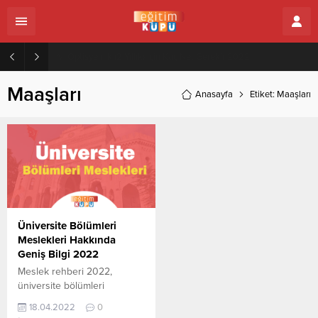
Zeytincilik ve Zeytin İşleme Teknolojisi (2 Yıllık) İçin Kaç Net Gerekir 2022
Maaşları
Anasayfa
Etiket: Maaşları
Üniversite Bölümleri
Meslekleri Hakkında
Geniş Bilgi 2022
Meslek rehberi 2022,
üniversite bölümleri
hakkında bilgiler, ne iş yapar
18.04.2022
0
, mesleği hakkında geniş