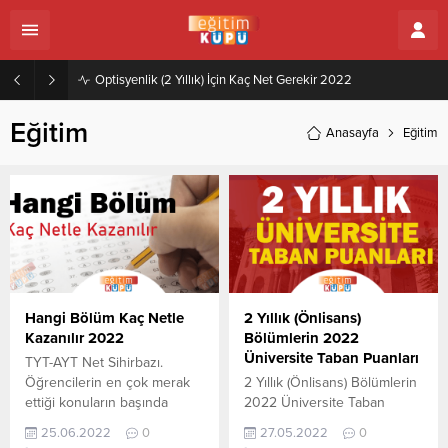
Optisyenlik (2 Yıllık) İçin Kaç Net Gerekir 2022
Eğitim
Anasayfa
Eğitim
Hangi Bölüm Kaç Netle
2 Yıllık (Önlisans)
Kazanılır 2022
Bölümlerin 2022
Üniversite Taban Puanları
TYT-AYT Net Sihirbazı.
Öğrencilerin en çok merak
2 Yıllık (Önlisans) Bölümlerin
ettiği konuların başında
2022 Üniversite Taban
gelen hangi bölüm kaç net
Puanları,Başarı Sıralamaları,
25.06.2022
0
27.05.2022
0
ile alıyor, hangi bölüm kaç
2022 TYT’ye girenler