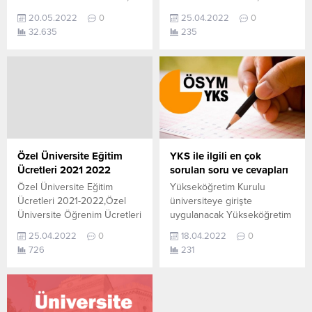
Yıllık Bölümlerin Başarı
imkanları, iletişim bilgileri,
20.05.2022
0
25.04.2022
0
Sıralamaları,puan sıralaması,
üniversite kampüsü, gibi
32.635
235
4 yıllık kontenjanlar. TYT
içerikleri burada
taban puanları, AYT Taban
bulabilirsiniz. Özetle Vakıf
Puanları,YKS taban
Üniversiteleri hakkında
puanları,TYT başarı
merak ettiğiniz her şeye
sıralamaları, AYT başarı
ulaşmış olabileceksiniz.
sıralamaları,YKS başarı
Aşağıda Vakıf Üniversiteleri
sıralamaları,2021 TYT AYT
alfabetik olarak sıralanmıştır.
(YKS) Taban Puanları ve
Üzerine tıklayarak Vakıf
Başarı Sıralamaları,2021-
Üniversiteleri hakkında bilgi
Özel Üniversite Eğitim
YKS ile ilgili en çok
2022 yerleştirme
sahibi olabilirsiniz.. Özel
Ücretleri 2021 2022
sorulan soru ve cevapları
sonuçlarına göre bölüm
Üniversiteler – Vakıf
Özel Üniversite Eğitim
Yükseköğretim Kurulu
puanları.
Üniversiteler Acıbadem
Ücretleri 2021-2022,Özel
üniversiteye girişte
Basarisiralamalari.com sitesi
Mehmet Ali Aydınlar
Üniversite Öğrenim Ücretleri
uygulanacak Yükseköğretim
olarak 2022 Üniversite
Üniversitesi Ada...
2021-2022,özel üniversite
Kurumları Sınavı (YKS) ile ilgili
sınavlarına hazırlanan...
25.04.2022
0
18.04.2022
0
ücretleri 2 yıllık,özel
en çok sorulan soru ve
726
231
üniversite ücretleri 4 yıllık
cevapları yayımladı. Yapılan
2021-2022 akademik yılı için
bu açıklamamız sonrasında
Vakıf Üniversitelerinin
kamuoyundan, bireysel ve
belirlediği eğitim ücretlerine
kurumsal tüm paydaşlardan