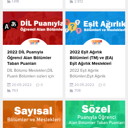
1.418
2.812
netle kazanılır gibi sorulara
önlisans 2 yıllık (iki yıllık)
cevap arayacağız. Bizlerde
bölümler, taban puanları,
sizler için bazı bölümlerin
başarı sıralamaları ve
Net Sihirbazından
kontenjanları aşağıdaki
faydalanarak burada yer
gibidir .Bu puanlar 2021
vereceğiz…YKS Kaç Netle
Üniversitesi yerleştirme
Hangi Bölüm Kazanılır Sevgili
puanlarına göre elde edilmiş
üniversite adayları 2022
olup 2022 TYT yani YKS ye
YKS’de sizlere fikir vermesi...
girip tercih yapacak olan
2022 DİL Puanıyla
2022 Eşit Ağırlık
üniversite adayları bu başarı
Öğrenci Alan Bölümler
Bölümleri (TM) ve (EA)
sıralamalarını...
Taban Puanları
Eşit Ağırlık Meslekleri
DİL Bölümü Meslekleri,DİL
2022 Eşit Ağırlık
Puanlı Bölümleri sizleri için
Bölümleri,Eşit Ağırlık
derledik. Dil puan türüyle
Meslekleri 2022,EA
20.05.2022
0
20.05.2022
0
hangi bölümlere girilir ?.
Bölümleri,TM Meslekleri,Eşit
763
708
Öğrencilerin en çok merak
Ağırlık Puanları,TM
ettiği konuların başında dil
Bölümleri,2022 Eşit Ağırlık
bölümü ile alınacak bölümler
Taban Puanları sizleri için
ve puanların ne
derledik. Öğrencilerin en
olacağı.İngilizce Dil
çok merak ettiği konuların
bölümleri,Dil bölümleri Taban
başında eşit ağırlık bölümü
Puanları 2022,Dil bölümleri
ile alınacak bölümler ve