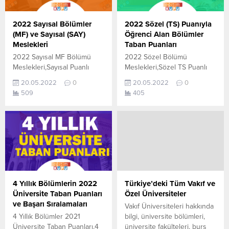
meslekleri,Mütercim
puanların ne olacağı,2 yıllık
Tercümanlık bölümleri,2 Yıllık
eşit ağırlık bölümleri,Eşit
2022 Sayısal Bölümler
2022 Sözel (TS) Puanıyla
DİL bölümleri,İngiliz Dili ve
ağırlık bölümleri ve
(MF) ve Sayısal (SAY)
Öğrenci Alan Bölümler
Edebiyatı Taban Puanları
puanları,Eşit ağırlık bölümleri
Meslekleri
Taban Puanları
2022,İngilizce...
Meslekleri,Eşit ağırlık
2022 Sayısal MF Bölümü
2022 Sözel Bölümü
meslekleri ve...
Meslekleri,Sayısal Puanlı
Meslekleri,Sözel TS Puanlı
Bölümleri MF,2022 Sayısal
Bölümleri sizleri için
20.05.2022
0
20.05.2022
0
Taban Puanları sizleri için
derledik. Öğrencilerin en
509
405
derledik. Öğrencilerin en
çok merak ettiği konuların
çok merak ettiği konuların
başında sözel bölümü ile
başında Sayısal bölümü ile
alınacak bölümler ve
alınacak bölümler ve
puanların ne olacağı. 4 yıllık
puanların ne olacağı,2 yıllık
sözel TS bölümler taban
Sayısal bölümleri,Sayısal
puanları 2022,2 yıllık sözel
bölümleri ve puanları,Sayısal
bölümler 2022,Eşit ağırlık
bölümleri Meslekleri,Sayısal
Bölümler,En iyi Sözel
meslekleri ve
Bölümler,4 Yıllık sözel
4 Yıllık Bölümlerin 2022
Türkiye’deki Tüm Vakıf ve
maaşları,Sayısal
bölümler,Sözel
Üniversite Taban Puanları
Özel Üniversiteler
dersleri,Sayısal bölümleri ve
meslekler,Gastronomi Taban
ve Başarı Sıralamaları
Vakıf Üniversiteleri hakkında
puanları 2022,4 yıllık Sayısal
Puanları,Okul Öncesi...
4 Yıllık Bölümler 2021
bilgi, üniversite bölümleri,
bölümleri nelerdir?,Sayısal...
Üniversite Taban Puanları,4
üniversite fakülteleri, burs