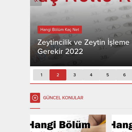
Hangi Bölüm Kaç Net
Zeytincilik ve Zeytin İşleme T
Gerekir 2022
1
2
3
4
5
6
GÜNCEL KONULAR