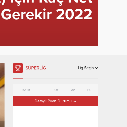
Gerekir 2022
SÜPERLIG
Lig Seçin
TAKIM
OY
AV
PU
Detaylı Puan Durumu →