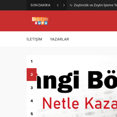
SON DAKİKA
Zeytincilik ve Zeytin İşleme Te
İLETİŞİM
YAZARLAR
1
2
ıllık)
3
4
erekir
5