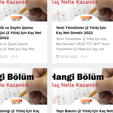
lik ve Zeytin İşleme
Yerel Yönetimler (2 Yıllık) İçin
isi (2 Yıllık) İçin Kaç Net
Kaç Net Gerekir 2022
 2022
Yerel Yönetimler (2 Yıllık) İçin Kaç
ik ve Zeytin İşleme
Net Gerekir? 2022 TYT–AYT Yerel
i (2 Yıllık) İçin Kaç Net
Yönetimler (2 Yıllık) için kaç net
 2022 TYT–AYT Zeytincilik
yapmam gerekir sorusunun cevabını
.2022
0
30.06.2022
0
 İşleme Teknolojisi (2 Yıllık)
aşağıdan öğrenebilirsiniz. Bu veriler
 net yapmam gerekir
2021 TYT-AYT sınavında en son
n cevabını aşağıdan
yerleşen öğrencilerin yapmış olduğ
irsiniz. Bu veriler 2021
netlerdir. YÖKATLAS YKS-TYT Net
sınavında en son yerleşen
Sihirbazı, YKS-TYT Net Sihirbazı.
erin yapmış olduğu netlerdir.
Sayfamızdaki verilerin tamamı
 YKS-TYT Net Sihirbazı,
YÖK tarafından yayınlanmış olan en
Net Sihirbazı. Sayfamızdaki
son güncel...
.
anlığı (2 Yıllık) İçin Kaç
Yaşlı Bakımı (2 Yıllık) İçin Kaç Net