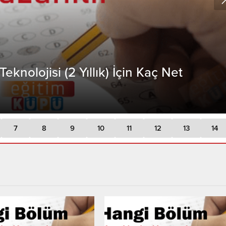
eknolojisi (2 Yıllık) İçin Kaç Net
7
8
9
10
11
12
13
14