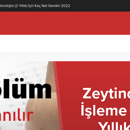
knolojisi (2 Yıllık) İçin Kaç Net Gerekir 2022
Zeytinc
İşleme 
Yıllı