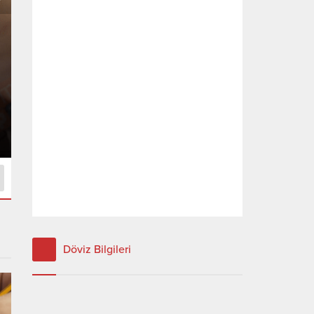
Hangi Bölüm Kaç Net
Yerel Yönetimler (2 Yıllık) İçin Kaç
Döviz Bilgileri