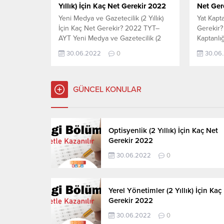
Yıllık) İçin Kaç Net Gerekir 2022
Net Ger
Yeni Medya ve Gazetecilik (2 Yıllık)
Yat Kapta
İçin Kaç Net Gerekir? 2022 TYT–
Gerekir
AYT Yeni Medya ve Gazetecilik (2
Kaptanlığı
Yıllık) için kaç net yapmam gerekir
yapmam 
30.06.2022
0
30.06
sorusunun cevabını aşağıdan
aşağıdan 
öğrenebilirsiniz. Bu veriler 2021
2021 TYT
TYT-AYT sınavında en son yerleşen
yerleşen
öğrencilerin yapmış olduğu netlerdir.
netlerdi
GÜNCEL KONULAR
YÖKATLAS YKS-TYT Net Sihirbazı,
Sihirbazı
YKS-TYT Net Sihirbazı. Sayfamızdaki
Sayfamız
verilerin tamamı YÖK tarafından...
YÖK tara
son günce
Optisyenlik (2 Yıllık) İçin Kaç Net
Gerekir 2022
30.06.2022
0
Yerel Yönetimler (2 Yıllık) İçin Kaç
Gerekir 2022
30.06.2022
0