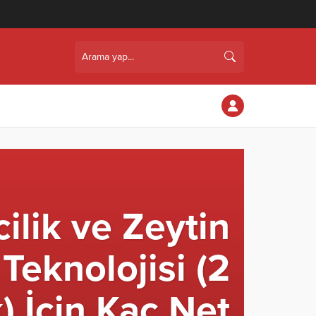
ilik ve Zeytin
Teknolojisi (2
k) İçin Kaç Net