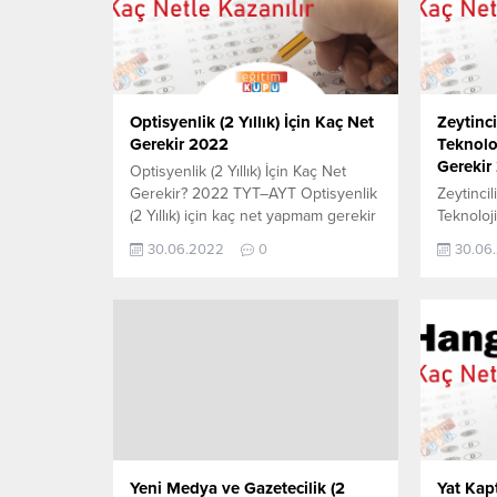
Optisyenlik (2 Yıllık) İçin Kaç Net
Zeytinci
Gerekir 2022
Teknoloj
Gerekir
Optisyenlik (2 Yıllık) İçin Kaç Net
Gerekir? 2022 TYT–AYT Optisyenlik
Zeytincil
(2 Yıllık) için kaç net yapmam gerekir
Teknolojis
sorusunun cevabını aşağıdan
Gerekir?
30.06.2022
0
30.06
öğrenebilirsiniz. Bu veriler 2021
ve Zeytin
TYT-AYT sınavında en son yerleşen
için kaç
öğrencilerin yapmış olduğu netlerdir.
sorusunu
YÖKATLAS YKS-TYT Net Sihirbazı,
öğrenebil
YKS-TYT Net Sihirbazı. Sayfamızdaki
TYT-AYT 
verilerin tamamı YÖK tarafından
öğrencil
yayınlanmış olan en son güncel
YÖKATLAS
netlerdir. YÖKATLAS-YÖK...
YKS-TYT 
verilerin..
Yeni Medya ve Gazetecilik (2
Yat Kapt