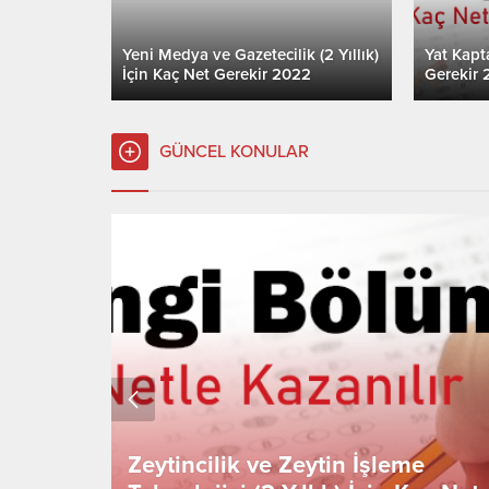
Yeni Medya ve Gazetecilik (2 Yıllık)
Yat Kapta
İçin Kaç Net Gerekir 2022
Gerekir 
GÜNCEL KONULAR
Zeytincilik ve Zeytin İşleme