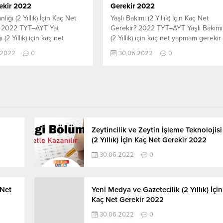
ekir 2022
Gerekir 2022
nlığı (2 Yıllık) İçin Kaç Net
Yaşlı Bakımı (2 Yıllık) İçin Kaç Net
? 2022 TYT–AYT Yat
Gerekir? 2022 TYT–AYT Yaşlı Bakımı
 (2 Yıllık) için kaç net
(2 Yıllık) için kaç net yapmam gerekir
gerekir sorusunun cevabını
sorusunun cevabını aşağıdan
.2022
0
30.06.2022
0
öğrenebilirsiniz. Bu veriler
öğrenebilirsiniz. Bu veriler 2021
-AYT sınavında en son
TYT-AYT sınavında en son yerleşen
 öğrencilerin yapmış olduğu
öğrencilerin yapmış olduğu netlerdir
r. YÖKATLAS YKS-TYT Net
YÖKATLAS YKS-TYT Net Sihirbazı,
, YKS-TYT Net Sihirbazı.
YKS-TYT Net Sihirbazı. Sayfamızdaki
daki verilerin tamamı
verilerin tamamı YÖK tarafından
fından yayınlanmış olan en
yayınlanmış olan en son güncel...
l...
Zeytincilik ve Zeytin İşleme Teknolojisi
(2 Yıllık) İçin Kaç Net Gerekir 2022
30.06.2022
0
 Net
Yeni Medya ve Gazetecilik (2 Yıllık) İçin
Kaç Net Gerekir 2022
30.06.2022
0