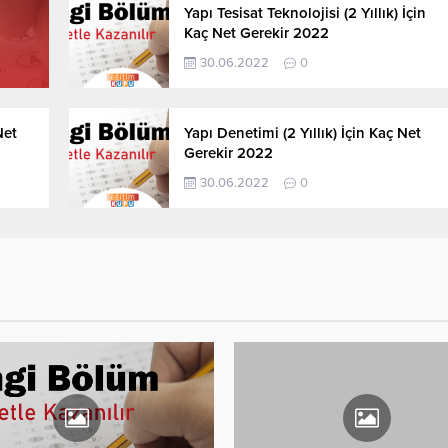
Yerel Yönetimler (2 Yıllık) İçin Kaç
Yapı Tesisat Teknolojisi (2 Yıllık) İçin
Net Gerekir 2022
Kaç Net Gerekir 2022
30.06.2022
0
Net
Yapı Denetimi (2 Yıllık) İçin Kaç Net
Gerekir 2022
30.06.2022
0