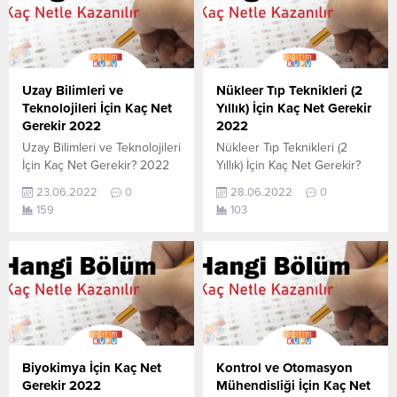
Uzay Bilimleri ve
Nükleer Tıp Teknikleri (2
Teknolojileri İçin Kaç Net
Yıllık) İçin Kaç Net Gerekir
Gerekir 2022
2022
Uzay Bilimleri ve Teknolojileri
Nükleer Tıp Teknikleri (2
İçin Kaç Net Gerekir? 2022
Yıllık) İçin Kaç Net Gerekir?
TYT–AYT Uzay Bilimleri ve
2022 TYT–AYT Nükleer Tıp
23.06.2022
0
28.06.2022
0
Teknolojileri için kaç net
Teknikleri (2 Yıllık) için kaç
159
103
yapmam gerekir sorusunun
net yapmam gerekir
cevabını aşağıdan
sorusunun cevabını
öğrenebilirsiniz. Bu veriler
aşağıdan öğrenebilirsiniz. Bu
2021 TYT-AYT sınavında en
veriler 2021 TYT-AYT
son yerleşen öğrencilerin
sınavında en son yerleşen
yapmış olduğu netlerdir.
öğrencilerin yapmış olduğu
YÖKATLAS YKS-TYT Net
netlerdir. YÖKATLAS YKS-
Sihirbazı, YKS-TYT Net
TYT Net Sihirbazı, YKS-TYT
Sihirbazı. Sayfamızdaki
Net Sihirbazı. Sayfamızdaki
Biyokimya İçin Kaç Net
Kontrol ve Otomasyon
verilerin tamamı
verilerin tamamı
Gerekir 2022
Mühendisliği İçin Kaç Net
YÖK tarafından yayınlanmış
YÖK tarafından yayınlanmış