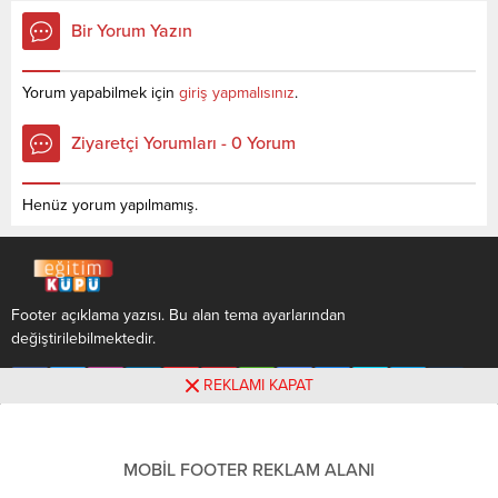
son yerleşen öğrencilerin
2021 TYT-AYT sınavında en
Bir Yorum Yazın
yapmış olduğu netlerdir.
son yerleşen öğrencilerin
YÖKATLAS YKS-TYT Net
yapmış olduğu netlerdir.
Sihirbazı, YKS-TYT Net
YÖKATLAS YKS-TYT Net
Yorum yapabilmek için
giriş yapmalısınız
.
Sihirbazı. Sayfamızdaki
Sihirbazı, YKS-TYT Net
verilerin tamamı
Sihirbazı. Sayfamızdaki
Ziyaretçi Yorumları - 0 Yorum
YÖK tarafından yayınlanmış
verilerin tamamı
olan en son güncel netlerdir.
YÖK tarafından yayınlanmış
YÖKATLAS-YÖK Net
olan en son güncel netlerdir.
Henüz yorum yapılmamış.
Sihirbaz...
YÖKATLAS-YÖK...
Footer açıklama yazısı. Bu alan tema ayarlarından
değiştirilebilmektedir.
REKLAMI KAPAT
MOBİL FOOTER REKLAM ALANI
Footer açıklama yazısı. Bu alan tema ayarlarından