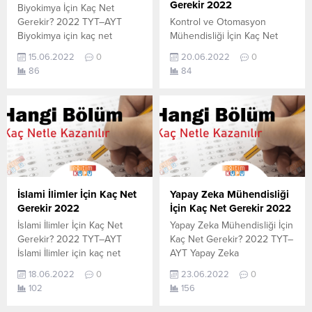
Gerekir 2022
Biyokimya İçin Kaç Net
olan en son güncel...
olan en...
Gerekir? 2022 TYT–AYT
Kontrol ve Otomasyon
Biyokimya için kaç net
Mühendisliği İçin Kaç Net
yapmam gerekir sorusunun
Gerekir? 2022 TYT–AYT
15.06.2022
0
20.06.2022
0
cevabını aşağıdan
Kontrol ve Otomasyon
86
84
öğrenebilirsiniz. Bu veriler
Mühendisliği için kaç net
2021 TYT-AYT sınavında en
yapmam gerekir sorusunun
son yerleşen öğrencilerin
cevabını aşağıdan
yapmış olduğu netlerdir.
öğrenebilirsiniz. Bu veriler
YÖKATLAS YKS-TYT Net
2021 TYT-AYT sınavında en
Sihirbazı, YKS-TYT Net
son yerleşen öğrencilerin
Sihirbazı. Sayfamızdaki
yapmış olduğu netlerdir.
verilerin tamamı
YÖKATLAS YKS-TYT Net
YÖK tarafından yayınlanmış
Sihirbazı, YKS-TYT Net
İslami İlimler İçin Kaç Net
Yapay Zeka Mühendisliği
olan en son güncel netlerdir.
Sihirbazı. Sayfamızdaki
Gerekir 2022
İçin Kaç Net Gerekir 2022
YÖKATLAS-YÖK Net Sihirbaz
verilerin tamamı
İslami İlimler İçin Kaç Net
Yapay Zeka Mühendisliği İçin
Katsayı:0,12 Yıl:2021...
YÖK tarafından yayınlanmış
Gerekir? 2022 TYT–AYT
Kaç Net Gerekir? 2022 TYT–
olan en son güncel...
İslami İlimler için kaç net
AYT Yapay Zeka
yapmam gerekir sorusunun
Mühendisliği için kaç net
18.06.2022
0
23.06.2022
0
cevabını aşağıdan
yapmam gerekir sorusunun
102
156
öğrenebilirsiniz. Bu veriler
cevabını aşağıdan
2021 TYT-AYT sınavında en
öğrenebilirsiniz. Bu veriler