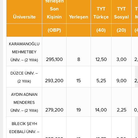
Yerleşen
Son
TYT
TYT
T
Üniversite
Kişinin
Yerleşen
Türkçe
Sosyal
M
(OBP)
(40)
(20)
(
KARAMANOĞLU
MEHMETBEY
295,100
8
12,50
3,00
2
ÜNİV. – (2 Yıllık)
DÜZCE ÜNİV. –
293,200
15
5,25
9,00
2
(2 Yıllık)
AYDIN ADNAN
MENDERES
279,200
19
14,00
2,25
0
ÜNİV. – (2 Yıllık)
BİLECİK ŞEYH
EDEBALİ ÜNİV. –