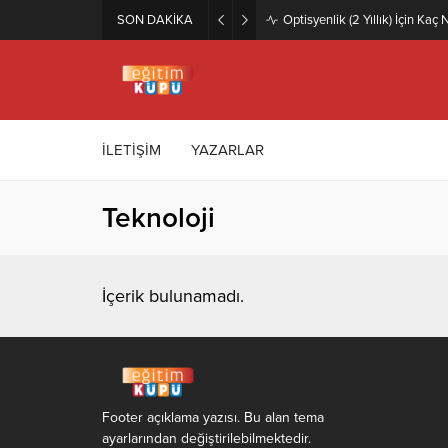
SON DAKİKA
Optisyenlik (2 Yıllık) İçin Ka
İLETİŞİM
YAZARLAR
Teknoloji
İçerik bulunamadı.
Footer açıklama yazısı. Bu alan tema
ayarlarından değiştirilebilmektedir.