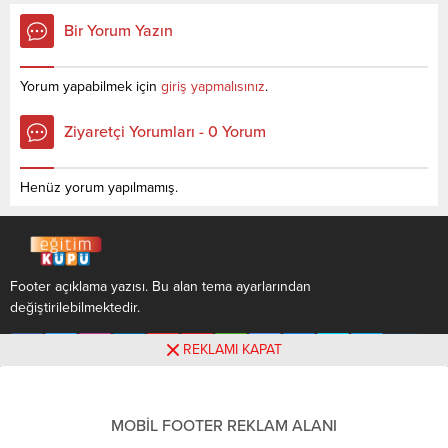
tablodan ulaşabilirsiniz. Sivil
çok merak ettiği konuların
Bir Yorum Yazın
Hava Ulaştırma İşletmeciliği
başında Sayısal bölümü ile
(2 Yıllık) sıralama.2022 TYT
alınacak bölümler ve
AYT (YKS) Taban Puanları,
puanların ne olacağı,2 yıllık
Yorum yapabilmek için
giriş yapmalısınız
.
Kontenjanları ve Başarı
Sayısal bölümleri,Sayısal
Sıralamaları aşağıdaki
bölümleri ve puanları,Sayısal
Ziyaretçi Yorumları - 0 Yorum
gibidir. Bu puanlar 2021 ve
bölümleri Meslekleri,Sayısal
2020 yılına ait önlisans (iki
meslekleri ve
yıllık )üniversite yerleştirme
maaşları,Sayısal
Henüz yorum yapılmamış.
puanlarıdır. Sayfamızdaki
dersleri,Sayısal bölümleri ve
verilerin...
puanları 2022,4 yıllık...
Footer açıklama yazısı. Bu alan tema ayarlarından
değiştirilebilmektedir.
REKLAMI KAPAT
MOBİL FOOTER REKLAM ALANI
Footer açıklama yazısı. Bu alan tema ayarlarından