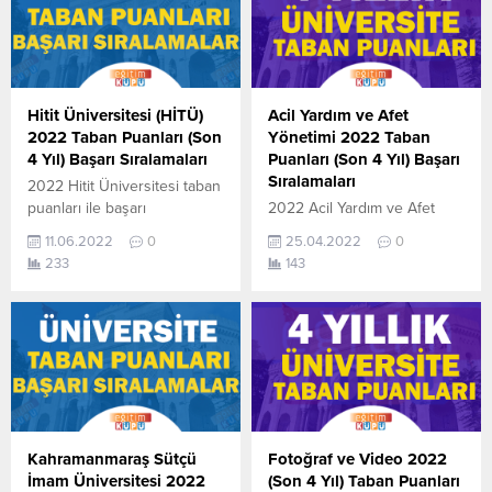
Hitit Üniversitesi (HİTÜ)
Acil Yardım ve Afet
2022 Taban Puanları (Son
Yönetimi 2022 Taban
4 Yıl) Başarı Sıralamaları
Puanları (Son 4 Yıl) Başarı
Sıralamaları
2022 Hitit Üniversitesi taban
puanları ile başarı
2022 Acil Yardım ve Afet
sıralamaları açıklandı. En
Yönetimi taban puanları ile
11.06.2022
0
25.04.2022
0
güncel haline aşağıdaki
başarı sıralamaları açıklandı.
233
143
tablodan ulaşabilirsiniz. Hitit
En güncel haline aşağıdaki
Üniversitesi sıralama. 2022
tablodan ulaşabilirsiniz. 2022
TYT AYT (YKS) Taban
TYT AYT (YKS) Taban
Puanları ve Başarı
Puanları ve Başarı
Sıralamaları aşağıdaki gibidir.
Sıralamaları son 4 yıla ait
Bu puanlar son 4 yılına ait
veriler aşağıdaki gibidir. Bu
Üniversite yerleştirme
puanlar 2021, 2020, 2019 ve
puanlarıdır. Sayfamızdaki
2018 yıllarına ait Üniversite
verilerin
yerleştirme puanlarıdır.
Kahramanmaraş Sütçü
Fotoğraf ve Video 2022
tamamı ÖSYM ve YÖK-
Sayfamızdaki verilerin
İmam Üniversitesi 2022
(Son 4 Yıl) Taban Puanları