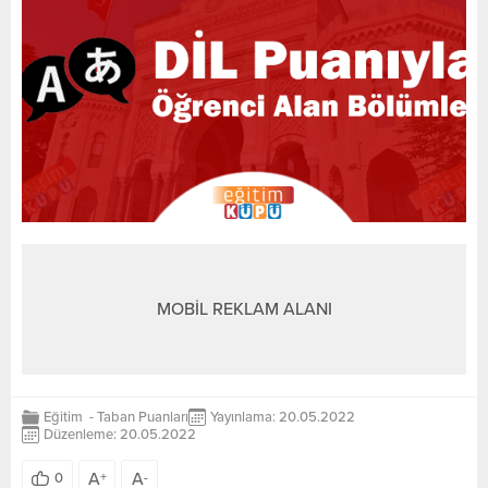
MOBİL REKLAM ALANI
Eğitim
-
Taban Puanları
Yayınlama: 20.05.2022
Düzenleme: 20.05.2022
A
A
0
+
-