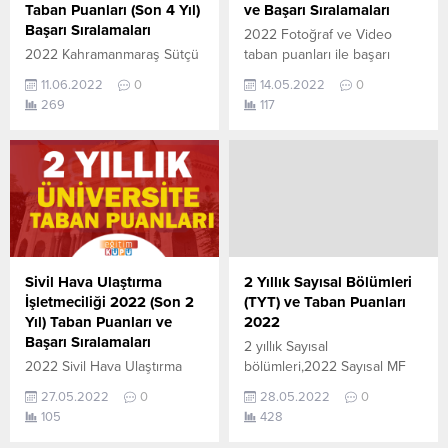
YÖKATLAS tarafından
tamamı ÖSYM ve YÖK-
Taban Puanları (Son 4 Yıl)
ve Başarı Sıralamaları
yayınlanmış olan en son
YÖKATLAS tarafından...
Başarı Sıralamaları
2022 Fotoğraf ve Video
güncel puanlardır. 4 yıllık
2022 Kahramanmaraş Sütçü
taban puanları ile başarı
bölümleri...
İmam Üniversitesi taban
sıralamaları açıklandı. En
11.06.2022
0
14.05.2022
0
puanları ile başarı
güncel haline aşağıdaki
269
117
sıralamaları açıklandı. En
tablodan ulaşabilirsiniz. 2022
güncel haline aşağıdaki
TYT AYT (YKS) Taban
tablodan ulaşabilirsiniz.
Puanları ve Başarı
Kahramanmaraş Sütçü İmam
Sıralamaları son 4 yıla ait
Üniversitesi sıralama. 2022
veriler aşağıdaki gibidir. Bu
TYT AYT (YKS) Taban
puanlar 2021, 2020, 2019 ve
Puanları ve Başarı
2018 yıllarına ait Üniversite
Sıralamaları aşağıdaki gibidir.
yerleştirme
Bu puanlar son 4 yılına ait
puanlarıdır. Sayfamızdaki
Sivil Hava Ulaştırma
2 Yıllık Sayısal Bölümleri
Üniversite yerleştirme
verilerin
İşletmeciliği 2022 (Son 2
(TYT) ve Taban Puanları
puanlarıdır. Sayfamızdaki
tamamı ÖSYM ve YÖK-
Yıl) Taban Puanları ve
2022
verilerin
YÖKATLAS tarafından
Başarı Sıralamaları
2 yıllık Sayısal
tamamı ÖSYM ve YÖK-
yayınlanmış olan en son
2022 Sivil Hava Ulaştırma
bölümleri,2022 Sayısal MF
YÖKATLAS tarafından
güncel...
İşletmeciliği (2 Yıllık) taban
Bölümü Meslekleri,Sayısal
yayınlanmış olan en son
27.05.2022
0
28.05.2022
0
puanları ile başarı
Puanlı Bölümleri MF,2022
güncel...
105
428
sıralamaları açıklandı. En
Sayısal Taban Puanları sizleri
güncel haline aşağıdaki
için derledik. Öğrencilerin en