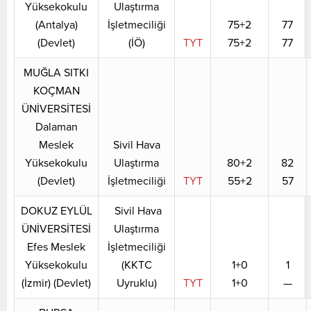
Yüksekokulu
Ulaştırma
(Antalya)
İşletmeciliği
75+2
77
(Devlet)
(İÖ)
TYT
75+2
77
MUĞLA SITKI
KOÇMAN
ÜNİVERSİTESİ
Dalaman
Meslek
Sivil Hava
Yüksekokulu
Ulaştırma
80+2
82
(Devlet)
İşletmeciliği
TYT
55+2
57
DOKUZ EYLÜL
Sivil Hava
ÜNİVERSİTESİ
Ulaştırma
Efes Meslek
İşletmeciliği
Yüksekokulu
(KKTC
1+0
1
(İzmir) (Devlet)
Uyruklu)
TYT
1+0
—