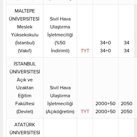
MALTEPE
ÜNİVERSİTESİ
Sivil Hava
Meslek
Ulaştırma
Yüksekokulu
İşletmeciliği
(İstanbul)
(%50
34+0
34
(Vakıf)
İndirimli)
TYT
34+0
34
İSTANBUL
ÜNİVERSİTESİ
Açık ve
Uzaktan
Sivil Hava
Eğitim
Ulaştırma
Fakültesi
İşletmeciliği
2000+50
2050
(Devlet)
(Açıköğretim)
TYT
2000+50
2050
ATATÜRK
ÜNİVERSİTESİ