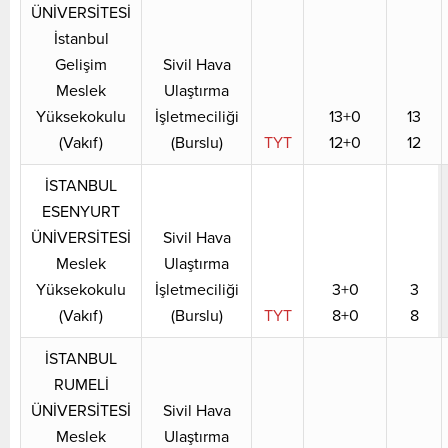
ÜNİVERSİTESİ
İstanbul
Gelişim
Sivil Hava
Meslek
Ulaştırma
Yüksekokulu
İşletmeciliği
13+0
13
(Vakıf)
(Burslu)
TYT
12+0
12
İSTANBUL
ESENYURT
ÜNİVERSİTESİ
Sivil Hava
Meslek
Ulaştırma
Yüksekokulu
İşletmeciliği
3+0
3
(Vakıf)
(Burslu)
TYT
8+0
8
İSTANBUL
RUMELİ
ÜNİVERSİTESİ
Sivil Hava
Meslek
Ulaştırma