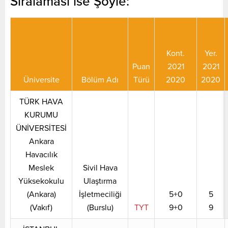
Sıralaması ise Şöyle:
Kont.
Yer.
Puan
2021
2021
Üniversite
Bölüm Adı
Türü
2020
2020
TÜRK HAVA
KURUMU
ÜNİVERSİTESİ
Ankara
Havacılık
Meslek
Sivil Hava
Yüksekokulu
Ulaştırma
(Ankara)
İşletmeciliği
5+0
5
(Vakıf)
(Burslu)
TYT
9+0
9