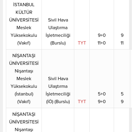
İSTANBUL
KÜLTÜR
ÜNİVERSİTESİ
Sivil Hava
Meslek
Ulaştırma
Yüksekokulu
İşletmeciliği
9+0
9
(Vakıf)
(Burslu)
TYT
11+0
11
NİŞANTAŞI
ÜNİVERSİTESİ
Nişantaşı
Meslek
Sivil Hava
Yüksekokulu
Ulaştırma
(İstanbul)
İşletmeciliği
5+0
5
(Vakıf)
(İÖ) (Burslu)
TYT
9+0
9
NİŞANTAŞI
ÜNİVERSİTESİ
Nişantaşı