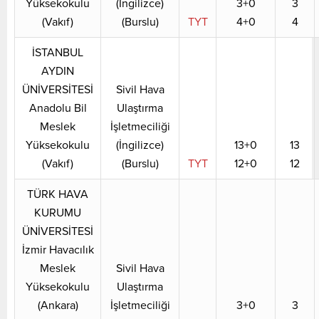
Yüksekokulu
(İngilizce)
3+0
3
(Vakıf)
(Burslu)
TYT
4+0
4
İSTANBUL
AYDIN
ÜNİVERSİTESİ
Sivil Hava
Anadolu Bil
Ulaştırma
Meslek
İşletmeciliği
Yüksekokulu
(İngilizce)
13+0
13
(Vakıf)
(Burslu)
TYT
12+0
12
TÜRK HAVA
KURUMU
ÜNİVERSİTESİ
İzmir Havacılık
Meslek
Sivil Hava
Yüksekokulu
Ulaştırma
(Ankara)
İşletmeciliği
3+0
3