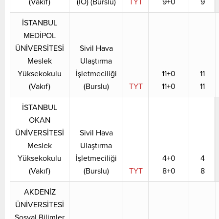
(Vakıf)
(İÖ) (Burslu)
TYT
9+0
9
İSTANBUL
MEDİPOL
ÜNİVERSİTESİ
Sivil Hava
Meslek
Ulaştırma
Yüksekokulu
İşletmeciliği
11+0
11
(Vakıf)
(Burslu)
TYT
11+0
11
İSTANBUL
OKAN
ÜNİVERSİTESİ
Sivil Hava
Meslek
Ulaştırma
Yüksekokulu
İşletmeciliği
4+0
4
(Vakıf)
(Burslu)
TYT
8+0
8
AKDENİZ
ÜNİVERSİTESİ
Sosyal Bilimler