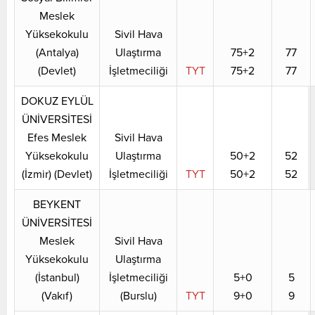
Meslek
Yüksekokulu
Sivil Hava
(Antalya)
Ulaştırma
75+2
77
(Devlet)
İşletmeciliği
TYT
75+2
77
DOKUZ EYLÜL
ÜNİVERSİTESİ
Efes Meslek
Sivil Hava
Yüksekokulu
Ulaştırma
50+2
52
(İzmir) (Devlet)
İşletmeciliği
TYT
50+2
52
BEYKENT
ÜNİVERSİTESİ
Meslek
Sivil Hava
Yüksekokulu
Ulaştırma
(İstanbul)
İşletmeciliği
5+0
5
(Vakıf)
(Burslu)
TYT
9+0
9