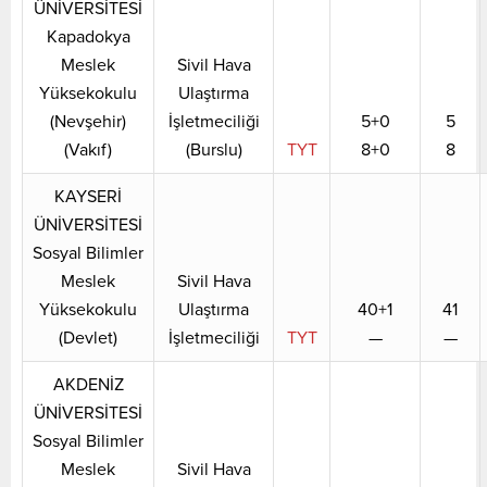
ÜNİVERSİTESİ
Kapadokya
Meslek
Sivil Hava
Yüksekokulu
Ulaştırma
(Nevşehir)
İşletmeciliği
5+0
5
(Vakıf)
(Burslu)
TYT
8+0
8
KAYSERİ
ÜNİVERSİTESİ
Sosyal Bilimler
Meslek
Sivil Hava
Yüksekokulu
Ulaştırma
40+1
41
(Devlet)
İşletmeciliği
TYT
—
—
AKDENİZ
ÜNİVERSİTESİ
Sosyal Bilimler
Meslek
Sivil Hava