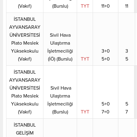
(Vakıf)
(Burslu)
TYT
11+0
11
İSTANBUL
AYVANSARAY
ÜNİVERSİTESİ
Sivil Hava
Plato Meslek
Ulaştırma
Yüksekokulu
İşletmeciliği
3+0
3
(Vakıf)
(İÖ) (Burslu)
TYT
5+0
5
İSTANBUL
AYVANSARAY
ÜNİVERSİTESİ
Sivil Hava
Plato Meslek
Ulaştırma
Yüksekokulu
İşletmeciliği
5+0
5
(Vakıf)
(Burslu)
TYT
7+0
7
İSTANBUL
GELİŞİM