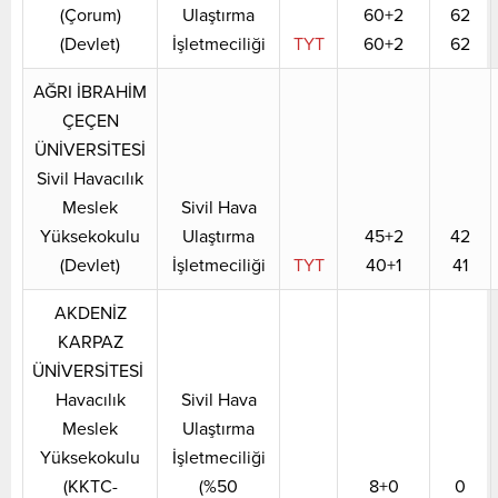
(Çorum)
Ulaştırma
60+2
62
(Devlet)
İşletmeciliği
TYT
60+2
62
AĞRI İBRAHİM
ÇEÇEN
ÜNİVERSİTESİ
Sivil Havacılık
Meslek
Sivil Hava
Yüksekokulu
Ulaştırma
45+2
42
(Devlet)
İşletmeciliği
TYT
40+1
41
AKDENİZ
KARPAZ
ÜNİVERSİTESİ
Havacılık
Sivil Hava
Meslek
Ulaştırma
Yüksekokulu
İşletmeciliği
(KKTC-
(%50
8+0
0