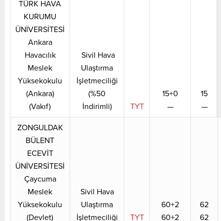
TÜRK HAVA
KURUMU
ÜNİVERSİTESİ
Ankara
Havacılık
Sivil Hava
Meslek
Ulaştırma
Yüksekokulu
İşletmeciliği
(Ankara)
(%50
15+0
15
(Vakıf)
İndirimli)
TYT
—
—
ZONGULDAK
BÜLENT
ECEVİT
ÜNİVERSİTESİ
Çaycuma
Meslek
Sivil Hava
Yüksekokulu
Ulaştırma
60+2
62
(Devlet)
İşletmeciliği
TYT
60+2
62