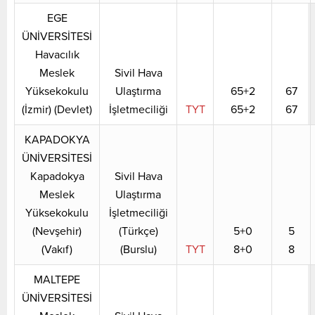
EGE
ÜNİVERSİTESİ
Havacılık
Meslek
Sivil Hava
Yüksekokulu
Ulaştırma
65+2
67
(İzmir) (Devlet)
İşletmeciliği
TYT
65+2
67
KAPADOKYA
ÜNİVERSİTESİ
Kapadokya
Sivil Hava
Meslek
Ulaştırma
Yüksekokulu
İşletmeciliği
(Nevşehir)
(Türkçe)
5+0
5
(Vakıf)
(Burslu)
TYT
8+0
8
MALTEPE
ÜNİVERSİTESİ