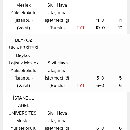
Meslek
Sivil Hava
Yüksekokulu
Ulaştırma
(İstanbul)
İşletmeciliği
11+0
11
(Vakıf)
(Burslu)
TYT
10+0
10
BEYKOZ
ÜNİVERSİTESİ
Beykoz
Lojistik Meslek
Sivil Hava
Yüksekokulu
Ulaştırma
(İstanbul)
İşletmeciliği
5+0
5
(Vakıf)
(Burslu)
TYT
6+0
6
İSTANBUL
AREL
ÜNİVERSİTESİ
Sivil Hava
Meslek
Ulaştırma
Yüksekokulu
İşletmeciliği
6+0
6