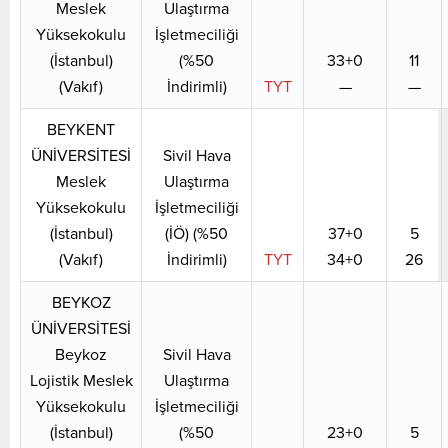
Meslek
Ulaştırma
Yüksekokulu
İşletmeciliği
(İstanbul)
(%50
33+0
11
(Vakıf)
İndirimli)
TYT
—
—
BEYKENT
ÜNİVERSİTESİ
Sivil Hava
Meslek
Ulaştırma
Yüksekokulu
İşletmeciliği
(İstanbul)
(İÖ) (%50
37+0
5
(Vakıf)
İndirimli)
TYT
34+0
26
BEYKOZ
ÜNİVERSİTESİ
Beykoz
Sivil Hava
Lojistik Meslek
Ulaştırma
Yüksekokulu
İşletmeciliği
(İstanbul)
(%50
23+0
5