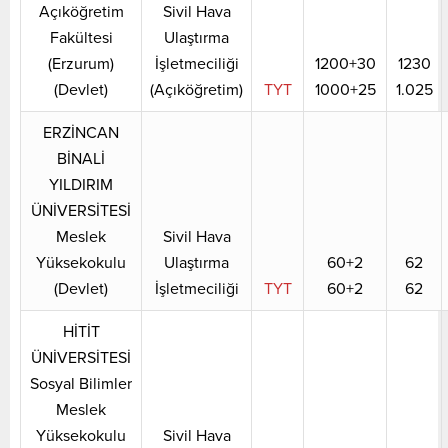
Açıköğretim
Sivil Hava
Fakültesi
Ulaştırma
(Erzurum)
İşletmeciliği
1200+30
1230
(Devlet)
(Açıköğretim)
TYT
1000+25
1.025
ERZİNCAN
BİNALİ
YILDIRIM
ÜNİVERSİTESİ
Meslek
Sivil Hava
Yüksekokulu
Ulaştırma
60+2
62
(Devlet)
İşletmeciliği
TYT
60+2
62
HİTİT
ÜNİVERSİTESİ
Sosyal Bilimler
Meslek
Yüksekokulu
Sivil Hava