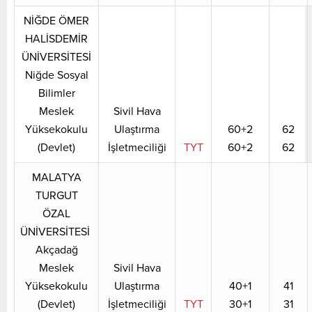
NİĞDE ÖMER
HALİSDEMİR
ÜNİVERSİTESİ
Niğde Sosyal
Bilimler
Meslek
Sivil Hava
Yüksekokulu
Ulaştırma
60+2
62
(Devlet)
İşletmeciliği
TYT
60+2
62
MALATYA
TURGUT
ÖZAL
ÜNİVERSİTESİ
Akçadağ
Meslek
Sivil Hava
Yüksekokulu
Ulaştırma
40+1
41
(Devlet)
İşletmeciliği
TYT
30+1
31