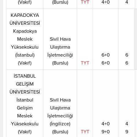
(Vakıf)
(Burslu)
TYT
4+0
4
KAPADOKYA
ÜNİVERSİTESİ
Kapadokya
Meslek
Sivil Hava
Yüksekokulu
Ulaştırma
(İstanbul)
İşletmeciliği
6+0
6
(Vakıf)
(Burslu)
TYT
6+0
6
İSTANBUL
GELİŞİM
ÜNİVERSİTESİ
İstanbul
Sivil Hava
Gelişim
Ulaştırma
Meslek
İşletmeciliği
Yüksekokulu
(İngilizce)
4+0
4
(Vakıf)
(Burslu)
TYT
9+0
9