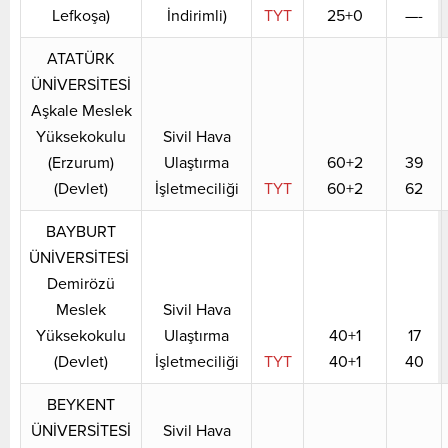
Lefkoşa)
İndirimli)
TYT
25+0
—-
ATATÜRK
ÜNİVERSİTESİ
Aşkale Meslek
Yüksekokulu
Sivil Hava
(Erzurum)
Ulaştırma
60+2
39
(Devlet)
İşletmeciliği
TYT
60+2
62
BAYBURT
ÜNİVERSİTESİ
Demirözü
Meslek
Sivil Hava
Yüksekokulu
Ulaştırma
40+1
17
(Devlet)
İşletmeciliği
TYT
40+1
40
BEYKENT
ÜNİVERSİTESİ
Sivil Hava