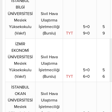
İSTANBUL
BİLGİ
ÜNİVERSİTESİ
Sivil Hava
Meslek
Ulaştırma
Yüksekokulu
İşletmeciliği
5+0
5
(Vakıf)
(Burslu)
TYT
9+0
9
İZMİR
EKONOMİ
ÜNİVERSİTESİ
Sivil Hava
Meslek
Ulaştırma
Yüksekokulu
İşletmeciliği
5+0
5
(Vakıf)
(Burslu)
TYT
6+0
6
İSTANBUL
OKAN
Sivil Hava
ÜNİVERSİTESİ
Ulaştırma
Meslek
İşletmeciliği