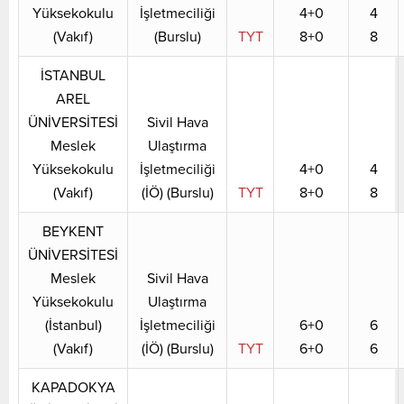
Yüksekokulu
İşletmeciliği
4+0
4
(Vakıf)
(Burslu)
TYT
8+0
8
İSTANBUL
AREL
ÜNİVERSİTESİ
Sivil Hava
Meslek
Ulaştırma
Yüksekokulu
İşletmeciliği
4+0
4
(Vakıf)
(İÖ) (Burslu)
TYT
8+0
8
BEYKENT
ÜNİVERSİTESİ
Meslek
Sivil Hava
Yüksekokulu
Ulaştırma
(İstanbul)
İşletmeciliği
6+0
6
(Vakıf)
(İÖ) (Burslu)
TYT
6+0
6
KAPADOKYA