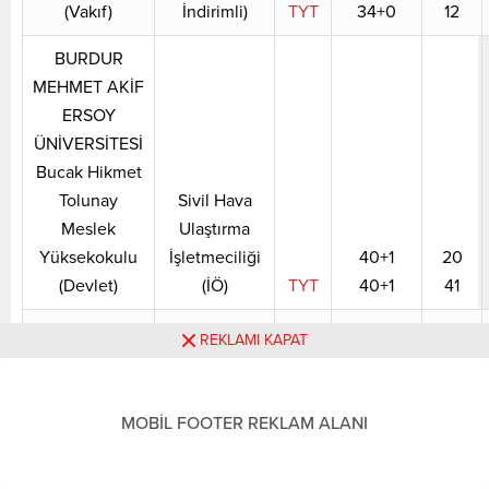
(Vakıf)
İndirimli)
TYT
34+0
12
BURDUR
MEHMET AKİF
ERSOY
ÜNİVERSİTESİ
Bucak Hikmet
Tolunay
Sivil Hava
Meslek
Ulaştırma
Yüksekokulu
İşletmeciliği
40+1
20
(Devlet)
(İÖ)
TYT
40+1
41
BURDUR
REKLAMI KAPAT
MEHMET AKİF
ERSOY
ÜNİVERSİTESİ
MOBİL FOOTER REKLAM ALANI
Sosyal Bilimler
Sivil Hava
Meslek
Ulaştırma