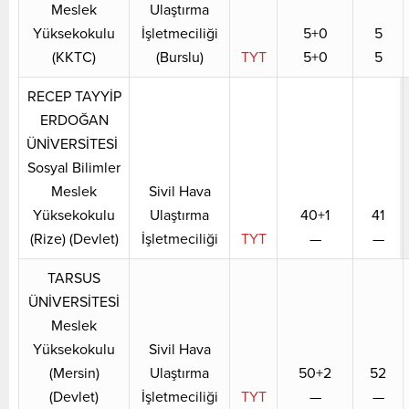
Meslek
Ulaştırma
Yüksekokulu
İşletmeciliği
5+0
5
(KKTC)
(Burslu)
TYT
5+0
5
RECEP TAYYİP
ERDOĞAN
ÜNİVERSİTESİ
Sosyal Bilimler
Meslek
Sivil Hava
Yüksekokulu
Ulaştırma
40+1
41
(Rize) (Devlet)
İşletmeciliği
TYT
—
—
TARSUS
ÜNİVERSİTESİ
Meslek
Yüksekokulu
Sivil Hava
(Mersin)
Ulaştırma
50+2
52
(Devlet)
İşletmeciliği
TYT
—
—