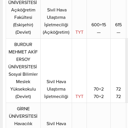
ÜNİVERSİTESİ
Açıköğretim
Sivil Hava
Fakültesi
Ulaştırma
(Eskişehir)
İşletmeciliği
600+15
615
(Devlet)
(Açıköğretim)
TYT
—
—
BURDUR
MEHMET AKİF
ERSOY
ÜNİVERSİTESİ
Sosyal Bilimler
Meslek
Sivil Hava
Yüksekokulu
Ulaştırma
70+2
72
(Devlet)
İşletmeciliği
TYT
70+2
72
GİRNE
ÜNİVERSİTESİ
Havacılık
Sivil Hava