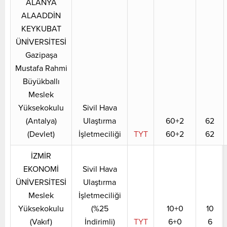
ALANYA
ALAADDİN
KEYKUBAT
ÜNİVERSİTESİ
Gazipaşa
Mustafa Rahmi
Büyükballı
Meslek
Yüksekokulu
Sivil Hava
(Antalya)
Ulaştırma
60+2
62
(Devlet)
İşletmeciliği
TYT
60+2
62
İZMİR
EKONOMİ
Sivil Hava
ÜNİVERSİTESİ
Ulaştırma
Meslek
İşletmeciliği
Yüksekokulu
(%25
10+0
10
(Vakıf)
İndirimli)
TYT
6+0
6