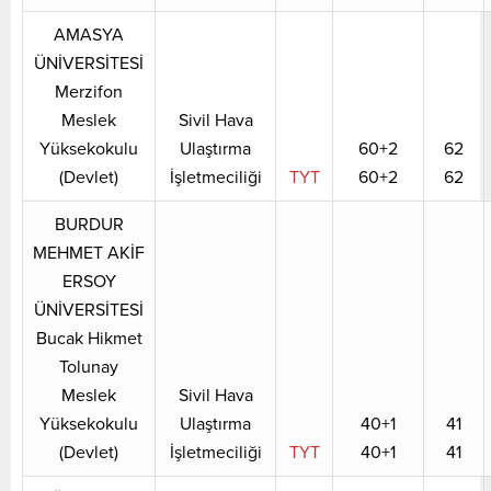
AMASYA
ÜNİVERSİTESİ
Merzifon
Meslek
Sivil Hava
Yüksekokulu
Ulaştırma
60+2
62
(Devlet)
İşletmeciliği
TYT
60+2
62
BURDUR
MEHMET AKİF
ERSOY
ÜNİVERSİTESİ
Bucak Hikmet
Tolunay
Meslek
Sivil Hava
Yüksekokulu
Ulaştırma
40+1
41
(Devlet)
İşletmeciliği
TYT
40+1
41