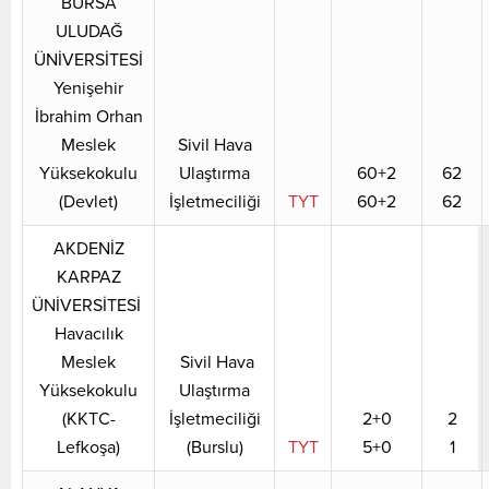
BURSA
ULUDAĞ
ÜNİVERSİTESİ
Yenişehir
İbrahim Orhan
Meslek
Sivil Hava
Yüksekokulu
Ulaştırma
60+2
62
(Devlet)
İşletmeciliği
TYT
60+2
62
AKDENİZ
KARPAZ
ÜNİVERSİTESİ
Havacılık
Meslek
Sivil Hava
Yüksekokulu
Ulaştırma
(KKTC-
İşletmeciliği
2+0
2
Lefkoşa)
(Burslu)
TYT
5+0
1