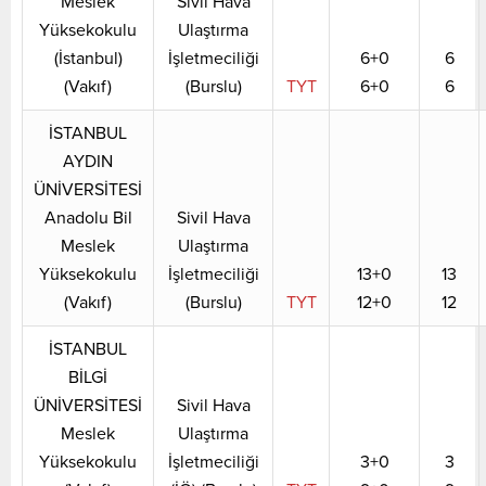
Meslek
Sivil Hava
Yüksekokulu
Ulaştırma
(İstanbul)
İşletmeciliği
6+0
6
(Vakıf)
(Burslu)
TYT
6+0
6
İSTANBUL
AYDIN
ÜNİVERSİTESİ
Anadolu Bil
Sivil Hava
Meslek
Ulaştırma
Yüksekokulu
İşletmeciliği
13+0
13
(Vakıf)
(Burslu)
TYT
12+0
12
İSTANBUL
BİLGİ
ÜNİVERSİTESİ
Sivil Hava
Meslek
Ulaştırma
Yüksekokulu
İşletmeciliği
3+0
3