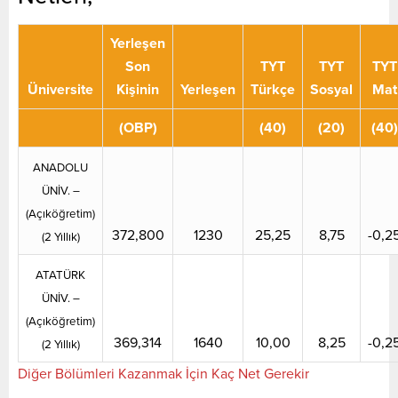
Yerleşen
Son
TYT
TYT
TYT
Üniversite
Kişinin
Yerleşen
Türkçe
Sosyal
Mat
(OBP)
(40)
(20)
(40)
ANADOLU
ÜNİV. –
(Açıköğretim)
372,800
1230
25,25
8,75
-0,2
(2 Yıllık)
ATATÜRK
ÜNİV. –
(Açıköğreti
m)
369,314
1640
10,00
8,25
-0,2
(2 Yıllık)
Diğer Bölümleri Kazanmak İçin Kaç Net Gerekir