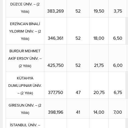
DÜZCE ÜNİV. – (2
383,269
52
19,50
3,75
Yıllık)
ERZİNCAN BİNALİ
YILDIRIM ÜNİV. – (2
346,361
52
18,00
6,50
Yıllık)
BURDUR MEHMET
AKİF ERSOY ÜNİV. –
425,750
52
21,75
6,00
(2 Yıllık)
KÜTAHYA
DUMLUPINAR ÜNİV.
377,750
47
20,75
6,75
– (2 Yıllık)
GİRESUN ÜNİV. – (2
398,196
41
14,00
7,00
Yıllık)
İSTANBUL ÜNİV. –