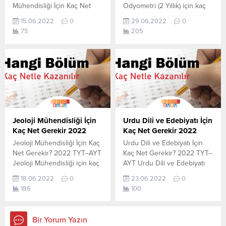
Mühendisliği İçin Kaç Net
Odyometri (2 Yıllık) için kaç
Gerekir? 2022 TYT–AYT
net yapmam gerekir
15.06.2022
0
29.06.2022
0
Bilişim Sistemleri
sorusunun cevabını
75
205
Mühendisliği için kaç net
aşağıdan öğrenebilirsiniz. Bu
yapmam gerekir sorusunun
veriler 2021 TYT-AYT
cevabını aşağıdan
sınavında en son yerleşen
öğrenebilirsiniz. Bu veriler
öğrencilerin yapmış olduğu
2021 TYT-AYT sınavında en
netlerdir. YÖKATLAS YKS-
son yerleşen öğrencilerin
TYT Net Sihirbazı, YKS-TYT
yapmış olduğu netlerdir.
Net Sihirbazı. Sayfamızdaki
YÖKATLAS YKS-TYT Net
verilerin tamamı
Sihirbazı, YKS-TYT Net
YÖK tarafından yayınlanmış
Jeoloji Mühendisliği İçin
Urdu Dili ve Edebiyatı İçin
Sihirbazı. Sayfamızdaki
olan en son güncel netlerdir.
Kaç Net Gerekir 2022
Kaç Net Gerekir 2022
verilerin tamamı
YÖKATLAS-YÖK...
Jeoloji Mühendisliği İçin Kaç
Urdu Dili ve Edebiyatı İçin
YÖK tarafından yayınlanmış
Net Gerekir? 2022 TYT–AYT
Kaç Net Gerekir? 2022 TYT–
olan en son güncel netlerdir.
Jeoloji Mühendisliği için kaç
AYT Urdu Dili ve Edebiyatı
YÖKATLAS-YÖK...
net yapmam gerekir
için kaç net yapmam gerekir
18.06.2022
0
23.06.2022
0
sorusunun cevabını
sorusunun cevabını
186
100
aşağıdan öğrenebilirsiniz. Bu
aşağıdan öğrenebilirsiniz. Bu
veriler 2021 TYT-AYT
veriler 2021 TYT-AYT
sınavında en son yerleşen
sınavında en son yerleşen
Bir Yorum Yazın
öğrencilerin yapmış olduğu
öğrencilerin yapmış olduğu