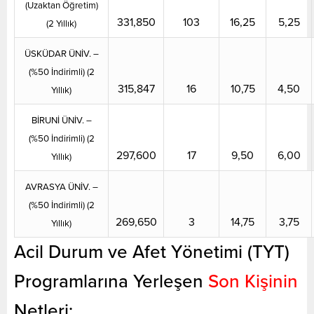
(Uzaktan Öğretim)
331,850
103
16,25
5,25
(2 Yıllık)
ÜSKÜDAR ÜNİV. –
(%50 İndirimli) (2
315,847
16
10,75
4,50
Yıllık)
BİRUNİ ÜNİV. –
(%50 İndirimli) (2
297,600
17
9,50
6,00
Yıllık)
AVRASYA ÜNİV. –
(%50 İndirimli) (
2
269,650
3
14,75
3,75
Yıllık)
Acil Durum ve Afet Yönetimi (TYT)
Programlarına Yerleşen
Son Kişinin
Netleri;