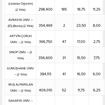
(Uzaktan Öğretim)
298,400
185
18,75
11,25
(2 Yıllık)
AVRASYA ÜNİV. –
354,469
2
23,50
8,00
(İÖ) (Burslu) (2 Yıllık)
ARTVİN ÇORUH
366,750
47
17,00
2,75
ÜNİV. – (2 Yıllık)
SİNOP ÜNİV. – (2
356,600
31
15,50
7,75
Yıllık)
GÜMÜŞHANE ÜNİV.
384,113
41
16,50
6,00
– (2 Yıllık)
MUŞ ALPARSLAN
409,010
52
11,75
6,25
ÜNİV. – (2 Yıllık)
SAKARYA ÜNİV. –