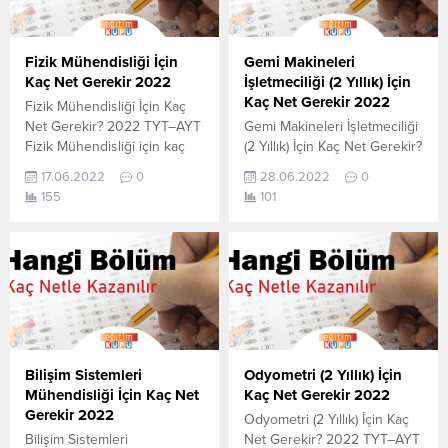
Fizik Mühendisliği İçin
Gemi Makineleri
Kaç Net Gerekir 2022
İşletmeciliği (2 Yıllık) İçin
Kaç Net Gerekir 2022
Fizik Mühendisliği İçin Kaç
Net Gerekir? 2022 TYT–AYT
Gemi Makineleri İşletmeciliği
Fizik Mühendisliği için kaç
(2 Yıllık) İçin Kaç Net Gerekir?
net yapmam gerekir
2022 TYT–AYT Gemi
17.06.2022
0
28.06.2022
0
sorusunun cevabını
Makineleri İşletmeciliği (2
155
101
aşağıdan öğrenebilirsiniz. Bu
Yıllık) için kaç net yapmam
veriler 2021 TYT-AYT
gerekir sorusunun cevabını
sınavında en son yerleşen
aşağıdan öğrenebilirsiniz. Bu
öğrencilerin yapmış olduğu
veriler 2021 TYT-AYT
netlerdir. YÖKATLAS YKS-
sınavında en son yerleşen
TYT Net Sihirbazı, YKS-TYT
öğrencilerin yapmış olduğu
Net Sihirbazı. Sayfamızdaki
netlerdir. YÖKATLAS YKS-
verilerin tamamı
TYT Net Sihirbazı, YKS-TYT
YÖK tarafından yayınlanmış
Net Sihirbazı. Sayfamızdaki
Bilişim Sistemleri
Odyometri (2 Yıllık) İçin
olan en son güncel netlerdir.
verilerin tamamı
Mühendisliği İçin Kaç Net
Kaç Net Gerekir 2022
YÖKATLAS-YÖK Net
YÖK tarafından yayınlanmış
Gerekir 2022
Odyometri (2 Yıllık) İçin Kaç
Sihirbaz...
olan en...
Bilişim Sistemleri
Net Gerekir? 2022 TYT–AYT