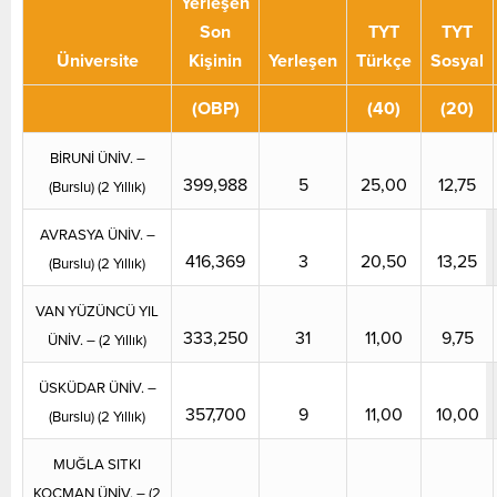
Yerleşen
Son
TYT
TYT
Üniversite
Kişinin
Yerleşen
Türkçe
Sosyal
(OBP)
(40)
(20)
BİRUNİ ÜNİV. –
399,988
5
25,00
12,75
(Burslu) (2 Yıllık)
AVRASYA ÜNİV. –
416,369
3
20,50
13,25
(Burslu) (2 Yıllık)
VAN YÜZÜNCÜ YIL
333,250
31
11,00
9,75
ÜNİV. – (2 Yıllık)
ÜSKÜDAR ÜNİV. –
357,700
9
11,00
10,00
(Burslu) (2 Yıllık)
MUĞLA SITKI
KOÇMAN ÜNİV. – (2