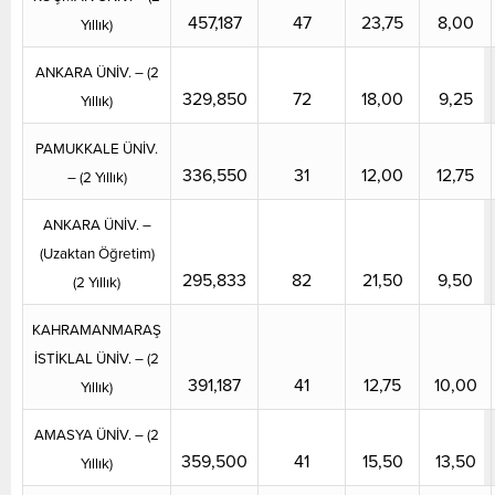
457,187
47
23,75
8,00
Yıllık)
ANKARA ÜNİV. – (2
329,850
72
18,00
9,25
Yıllık)
PAMUKKALE ÜNİV.
336,550
31
12,00
12,75
– (2 Yıllık)
ANKARA ÜNİV. –
(Uzaktan Öğretim)
295,833
82
21,50
9,50
(2 Yıllık)
KAHRAMANMARAŞ
İSTİKLAL ÜNİV. – (2
391,187
41
12,75
10,00
Yıllık)
AMASYA ÜNİV. – (2
359,500
41
15,50
13,50
Yıllık)