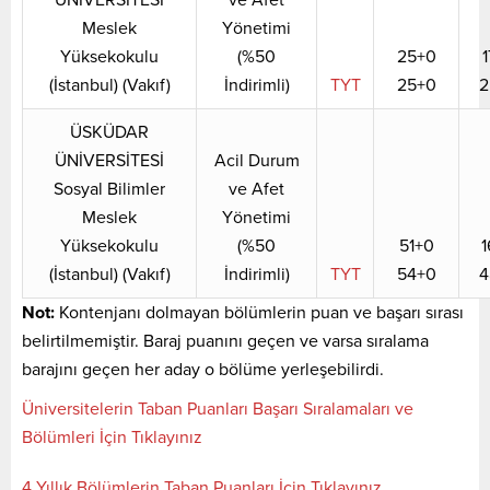
Meslek
Yönetimi
Yüksekokulu
(%50
25+0
1
(İstanbul) (Vakıf)
İndirimli)
TYT
25+0
2
ÜSKÜDAR
ÜNİVERSİTESİ
Acil Durum
Sosyal Bilimler
ve Afet
Meslek
Yönetimi
Yüksekokulu
(%50
51+0
1
(İstanbul) (Vakıf)
İndirimli)
TYT
54+0
4
Not:
Kontenjanı dolmayan bölümlerin puan ve başarı sırası
belirtilmemiştir. Baraj puanını geçen ve varsa sıralama
barajını geçen her aday o bölüme yerleşebilirdi.
Üniversitelerin Taban Puanları Başarı Sıralamaları ve
Bölümleri İçin Tıklayınız
4 Yıllık Bölümlerin Taban Puanları İçin Tıklayınız