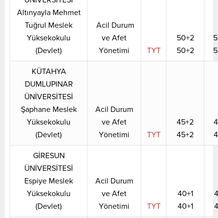
Altınyayla Mehmet
Tuğrul Meslek
Acil Durum
Yüksekokulu
ve Afet
50+2
5
(Devlet)
Yönetimi
TYT
50+2
5
KÜTAHYA
DUMLUPINAR
ÜNİVERSİTESİ
Şaphane Meslek
Acil Durum
Yüksekokulu
ve Afet
45+2
4
(Devlet)
Yönetimi
TYT
45+2
4
GİRESUN
ÜNİVERSİTESİ
Espiye Meslek
Acil Durum
Yüksekokulu
ve Afet
40+1
4
(Devlet)
Yönetimi
TYT
40+1
4