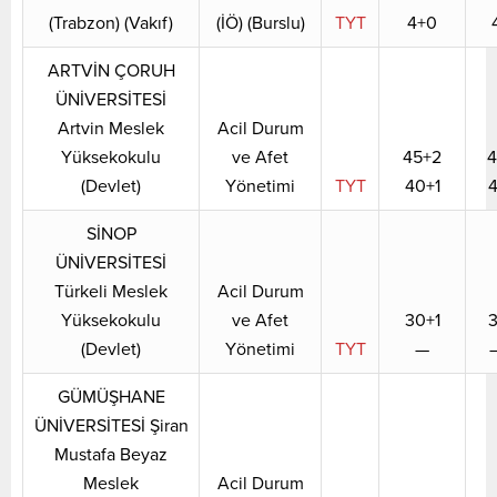
(Trabzon) (Vakıf)
(İÖ) (Burslu)
TYT
4+0
ARTVİN ÇORUH
ÜNİVERSİTESİ
Artvin Meslek
Acil Durum
Yüksekokulu
ve Afet
45+2
4
(Devlet)
Yönetimi
TYT
40+1
4
SİNOP
ÜNİVERSİTESİ
Türkeli Meslek
Acil Durum
Yüksekokulu
ve Afet
30+1
3
(Devlet)
Yönetimi
TYT
—
GÜMÜŞHANE
ÜNİVERSİTESİ Şiran
Mustafa Beyaz
Meslek
Acil Durum