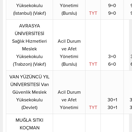
Yüksekokulu
Yönetimi
9+0
(İstanbul) (Vakıf)
(Burslu)
TYT
9+0
AVRASYA
ÜNİVERSİTESİ
Sağlık Hizmetleri
Acil Durum
Meslek
ve Afet
Yüksekokulu
Yönetimi
3+0
(Trabzon) (Vakıf)
(Burslu)
TYT
6+0
VAN YÜZÜNCÜ YIL
ÜNİVERSİTESİ Van
Güvenlik Meslek
Acil Durum
Yüksekokulu
ve Afet
30+1
3
(Devlet)
Yönetimi
TYT
30+1
3
MUĞLA SITKI
KOÇMAN