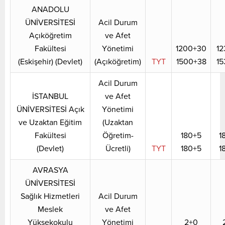
ANADOLU
ÜNİVERSİTESİ
Acil Durum
Açıköğretim
ve Afet
Fakültesi
Yönetimi
1200+30
12
(Eskişehir) (Devlet)
(Açıköğretim)
TYT
1500+38
15
Acil Durum
İSTANBUL
ve Afet
ÜNİVERSİTESİ Açık
Yönetimi
ve Uzaktan Eğitim
(Uzaktan
Fakültesi
Öğretim-
180+5
1
(Devlet)
Ücretli)
TYT
180+5
1
AVRASYA
ÜNİVERSİTESİ
Sağlık Hizmetleri
Acil Durum
Meslek
ve Afet
Yüksekokulu
Yönetimi
2+0