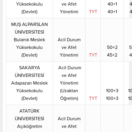
Yüksekokulu
ve Afet
40+1
4
(Devlet)
Yönetimi
TYT
40+1
4
MUŞ ALPARSLAN
ÜNİVERSİTESİ
Bulanık Meslek
Acil Durum
Yüksekokulu
ve Afet
50+2
5
(Devlet)
Yönetimi
TYT
45+2
4
SAKARYA
Acil Durum
ÜNİVERSİTESİ
ve Afet
Adapazarı Meslek
Yönetimi
Yüksekokulu
(Uzaktan
100+3
1
(Devlet)
Öğretim)
TYT
100+3
1
ATATÜRK
ÜNİVERSİTESİ
Acil Durum
Açıköğretim
ve Afet