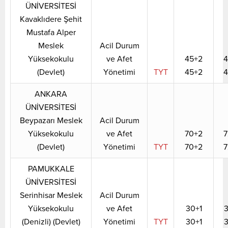
ÜNİVERSİTESİ
Kavaklıdere Şehit
Mustafa Alper
Meslek
Acil Durum
Yüksekokulu
ve Afet
45+2
4
(Devlet)
Yönetimi
TYT
45+2
4
ANKARA
ÜNİVERSİTESİ
Beypazarı Meslek
Acil Durum
Yüksekokulu
ve Afet
70+2
7
(Devlet)
Yönetimi
TYT
70+2
7
PAMUKKALE
ÜNİVERSİTESİ
Serinhisar Meslek
Acil Durum
Yüksekokulu
ve Afet
30+1
3
(Denizli) (Devlet)
Yönetimi
TYT
30+1
3