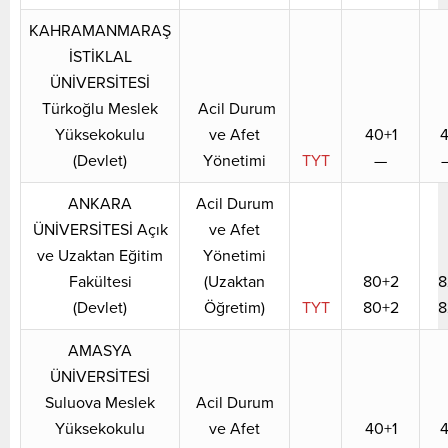
KAHRAMANMARAŞ
İSTİKLAL
ÜNİVERSİTESİ
Türkoğlu Meslek
Acil Durum
Yüksekokulu
ve Afet
40+1
4
(Devlet)
Yönetimi
TYT
—
ANKARA
Acil Durum
ÜNİVERSİTESİ Açık
ve Afet
ve Uzaktan Eğitim
Yönetimi
Fakültesi
(Uzaktan
80+2
8
(Devlet)
Öğretim)
TYT
80+2
8
AMASYA
ÜNİVERSİTESİ
Suluova Meslek
Acil Durum
Yüksekokulu
ve Afet
40+1
4