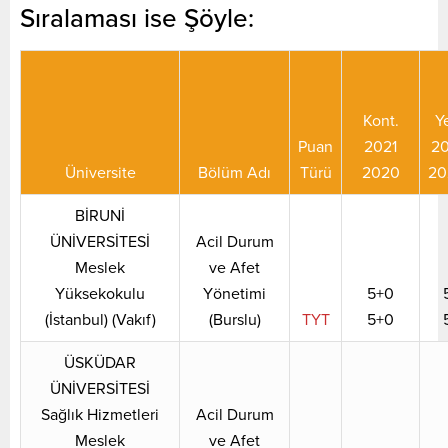
Sıralaması ise Şöyle:
Kont.
Ye
Puan
2021
20
Üniversite
Bölüm Adı
Türü
2020
20
BİRUNİ
ÜNİVERSİTESİ
Acil Durum
Meslek
ve Afet
Yüksekokulu
Yönetimi
5+0
(İstanbul) (Vakıf)
(Burslu)
TYT
5+0
ÜSKÜDAR
ÜNİVERSİTESİ
Sağlık Hizmetleri
Acil Durum
Meslek
ve Afet