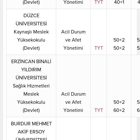
(Devlet)
Yönetimi
TYT
40+1
4
DÜZCE
ÜNİVERSİTESİ
Kaynaşlı Meslek
Acil Durum
Yüksekokulu
ve Afet
50+2
5
(Devlet)
Yönetimi
TYT
50+2
5
ERZİNCAN BİNALİ
YILDIRIM
ÜNİVERSİTESİ
Sağlık Hizmetleri
Meslek
Acil Durum
Yüksekokulu
ve Afet
50+2
5
(Devlet)
Yönetimi
TYT
60+2
6
BURDUR MEHMET
AKİF ERSOY
ÜNİVERSİTESİ