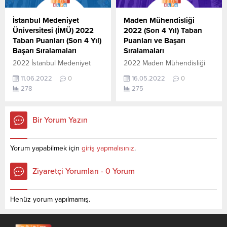
Sıralamaları aşağıdaki gibidir.
önlisans (iki yıllık )üniversite
Bu puanlar son 4 yılına ait
yerleştirme
İstanbul Medeniyet
Maden Mühendisliği
Üniversite yerleştirme
puanlarıdır. Sayfamızdaki
Üniversitesi (İMÜ) 2022
2022 (Son 4 Yıl) Taban
puanlarıdır. Sayfamızdaki
verilerin tamamı ÖSYM ve
Taban Puanları (Son 4 Yıl)
Puanları ve Başarı
verilerin
YÖK (YÖKATLAS) tarafından
Başarı Sıralamaları
Sıralamaları
tamamı ÖSYM ve YÖK-
yayınlanmış olan en...
2022 İstanbul Medeniyet
2022 Maden Mühendisliği
YÖKATLAS tarafından
Üniversitesi taban puanları
taban puanları ile başarı
yayınlanmış olan en son
11.06.2022
0
16.05.2022
0
ile başarı sıralamaları
sıralamaları açıklandı. En
güncel...
278
275
açıklandı. En güncel haline
güncel haline aşağıdaki
aşağıdaki tablodan
tablodan ulaşabilirsiniz. 2022
ulaşabilirsiniz. İstanbul
TYT AYT (YKS) Taban
Bir Yorum Yazın
Medeniyet Üniversitesi
Puanları ve Başarı
sıralama. 2022 TYT AYT
Sıralamaları son 4 yıla ait
(YKS) Taban Puanları ve
veriler aşağıdaki gibidir. Bu
Yorum yapabilmek için
giriş yapmalısınız
.
Başarı Sıralamaları aşağıdaki
puanlar 2021, 2020, 2019 ve
gibidir. Bu puanlar son 4
2018 yıllarına ait Üniversite
Ziyaretçi Yorumları - 0 Yorum
yılına ait Üniversite
yerleştirme
yerleştirme puanlarıdır.
puanlarıdır. Sayfamızdaki
Sayfamızdaki verilerin
verilerin
Henüz yorum yapılmamış.
tamamı ÖSYM ve YÖK-
tamamı ÖSYM ve YÖK-
YÖKATLAS tarafından
YÖKATLAS tarafından
yayınlanmış olan en son
yayınlanmış olan en son