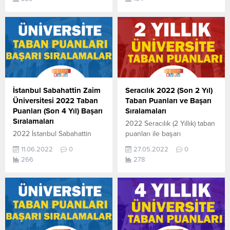
tablodan ulaşabilirsiniz. 2022
aşağıdaki tablodan
TYT AYT (YKS) Taban
ulaşabilirsiniz. 2022 TYT
Puanları ve Başarı
AYT (YKS) Taban Puanları ve
Sıralamaları son 4 yıla ait
Başarı Sıralamaları son 4 yıla
veriler aşağıdaki gibidir. Bu
ait veriler aşağıdaki
puanlar 2021, 2020, 2019 ve
gibidir. Bu puanlar 2021,
2018 yıllarına ait Üniversite
2020, 2019 ve 2018 yıllarına
yerleştirme
ait Üniversite yerleştirme
puanlarıdır. Sayfamızdaki
puanlarıdır. Sayfamızdaki
İstanbul Sabahattin Zaim
Seracılık 2022 (Son 2 Yıl)
verilerin
verilerin
Üniversitesi 2022 Taban
Taban Puanları ve Başarı
tamamı ÖSYM ve YÖK-
tamamı ÖSYM ve YÖK-
Puanları (Son 4 Yıl) Başarı
Sıralamaları
YÖKATLAS tarafından
YÖKATLAS tarafından
Sıralamaları
2022 Seracılık (2 Yıllık) taban
yayınlanmış olan en son
yayınlanmış olan en son
2022 İstanbul Sabahattin
puanları ile başarı
güncel
güncel...
Zaim Üniversitesi taban
sıralamaları açıklandı. En
puanlardır. Bilgisayar...
11.06.2022
0
27.05.2022
0
puanları ile başarı
güncel haline aşağıdaki
266
278
sıralamaları açıklandı. En
tablodan ulaşabilirsiniz.
güncel haline aşağıdaki
Seracılık (2 Yıllık)
tablodan ulaşabilirsiniz.
sıralama.2022 TYT AYT (YKS)
İstanbul Sabahattin Zaim
Taban Puanları, Kontenjanları
Üniversitesi sıralama. 2022
ve Başarı Sıralamaları
TYT AYT (YKS) Taban
aşağıdaki gibidir. Bu puanlar
Puanları ve Başarı
2021 ve 2020 yılına ait