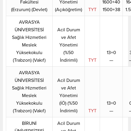
Fakültesi
Yönetimi
1600+40
16
(Erzurum) (Devlet)
(Açıköğretim)
TYT
1500+38
1.
AVRASYA
ÜNİVERSİTESİ
Acil Durum
Sağlık Hizmetleri
ve Afet
Meslek
Yönetimi
Yüksekokulu
(%50
13+0
(Trabzon) (Vakıf)
İndirimli)
TYT
—
AVRASYA
ÜNİVERSİTESİ
Acil Durum
Sağlık Hizmetleri
ve Afet
Meslek
Yönetimi
Yüksekokulu
(İÖ) (%50
13+0
(Trabzon) (Vakıf)
İndirimli)
TYT
—
BİRUNİ
Acil Durum
ÜNİVERSİTESİ
ve Afet