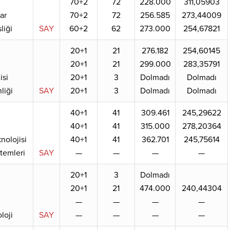
70+2
72
228.000
311,05903
ar
70+2
72
256.585
273,44009
liği
SAY
60+2
62
273.000
254,67821
20+1
21
276.182
254,60145
20+1
21
299.000
283,35791
isi
20+1
3
Dolmadı
Dolmadı
liği
SAY
20+1
3
Dolmadı
Dolmadı
40+1
41
309.461
245,29622
40+1
41
315.000
278,20364
nolojisi
40+1
41
362.701
245,75614
stemleri
SAY
—
—
—
—
20+1
3
Dolmadı
20+1
21
474.000
240,44304
—
—
—
—
loji
SAY
—
—
—
—