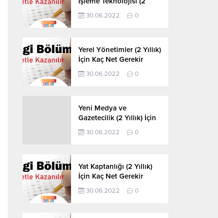
İşleme Teknolojisi (2
Yıllık) İçin Kaç Net
30.06.2022
0
Gerekir 2022
Yerel Yönetimler (2 Yıllık)
İçin Kaç Net Gerekir
2022
30.06.2022
0
Yeni Medya ve
Gazetecilik (2 Yıllık) İçin
Kaç Net Gerekir 2022
30.06.2022
0
Yat Kaptanlığı (2 Yıllık)
İçin Kaç Net Gerekir
2022
30.06.2022
0