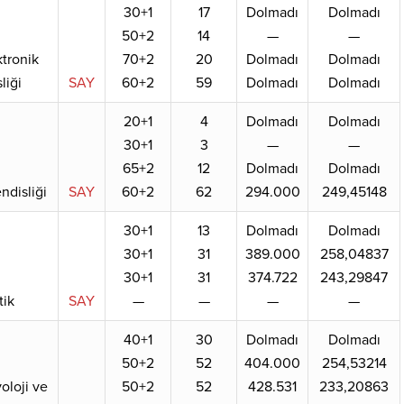
30+1
17
Dolmadı
Dolmadı
50+2
14
—
—
ktronik
70+2
20
Dolmadı
Dolmadı
liği
SAY
60+2
59
Dolmadı
Dolmadı
20+1
4
Dolmadı
Dolmadı
30+1
3
—
—
65+2
12
Dolmadı
Dolmadı
disliği
SAY
60+2
62
294.000
249,45148
30+1
13
Dolmadı
Dolmadı
30+1
31
389.000
258,04837
30+1
31
374.722
243,29847
ik
SAY
—
—
—
—
40+1
30
Dolmadı
Dolmadı
50+2
52
404.000
254,53214
oloji ve
50+2
52
428.531
233,20863