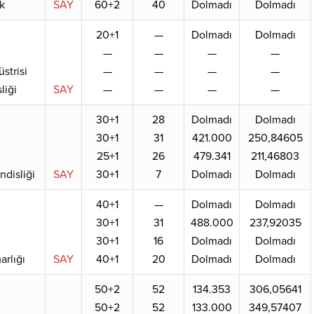
k
SAY
60+2
40
Dolmadı
Dolmadı
20+1
—
Dolmadı
Dolmadı
—
—
—
—
strisi
—
—
—
—
liği
SAY
—
—
—
—
30+1
28
Dolmadı
Dolmadı
30+1
31
421.000
250,84605
25+1
26
479.341
211,46803
disliği
SAY
30+1
7
Dolmadı
Dolmadı
40+1
—
Dolmadı
Dolmadı
30+1
31
488.000
237,92035
30+1
16
Dolmadı
Dolmadı
arlığı
SAY
40+1
20
Dolmadı
Dolmadı
50+2
52
134.353
306,05641
50+2
52
133.000
349,57407