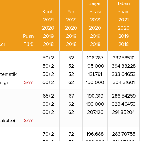
Başarı
Taban
Kont.
Yer.
Sırası
Puanı
2021
2021
2021
2021
2020
2020
2020
2020
Puan
2019
2019
2019
2019
dı
Türü
2018
2018
2018
2018
50+2
52
106.787
337,58510
50+2
52
105.000
394,33228
atematik
50+2
52
131.791
333,64653
liği
SAY
60+2
62
150.000
304,31601
65+2
67
190.319
286,54259
60+2
62
193.000
328,46453
60+2
62
207.126
291,85204
akülte)
SAY
—
—
—
—
70+2
72
196.688
283,70755