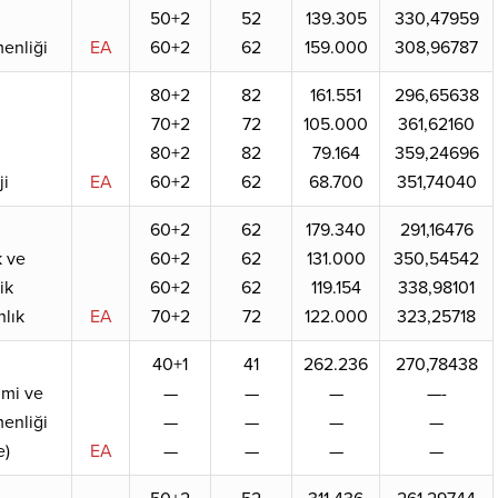
50+2
52
139.305
330,47959
menliği
EA
60+2
62
159.000
308,96787
80+2
82
161.551
296,65638
70+2
72
105.000
361,62160
80+2
82
79.164
359,24696
ji
EA
60+2
62
68.700
351,74040
60+2
62
179.340
291,16476
k ve
60+2
62
131.000
350,54542
ik
60+2
62
119.154
338,98101
lık
EA
70+2
72
122.000
323,25718
40+1
41
262.236
270,78438
imi ve
—
—
—
—-
enliği
—
—
—
—
e)
EA
—
—
—
—