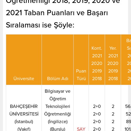
Öğretmenliği 2018, 2019, 2020 ve
2021 Taban Puanları ve Başarı
Sıralaması ise Şöyle:
Ba
Kont.
Yer.
Sı
2021
2021
2
2020
2020
2
Puan
2019
2019
2
Üniversite
Bölüm Adı
Türü
2018
2018
2
Bilgisayar ve
Öğretim
BAHÇEŞEHİR
Teknolojileri
2+0
2
56
ÜNİVERSİTESİ
Öğretmenliği
2+0
2
52
(İstanbul)
(İngilizce)
2+0
2
89
(Vakıf)
(Burslu)
SAY
2+0
2
10