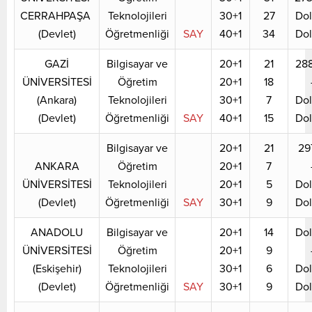
CERRAHPAŞA
Teknolojileri
30+1
27
Do
(Devlet)
Öğretmenliği
SAY
40+1
34
Do
GAZİ
Bilgisayar ve
20+1
21
28
ÜNİVERSİTESİ
Öğretim
20+1
18
(Ankara)
Teknolojileri
30+1
7
Do
(Devlet)
Öğretmenliği
SAY
40+1
15
Do
Bilgisayar ve
20+1
21
29
ANKARA
Öğretim
20+1
7
ÜNİVERSİTESİ
Teknolojileri
20+1
5
Do
(Devlet)
Öğretmenliği
SAY
30+1
9
Do
ANADOLU
Bilgisayar ve
20+1
14
Do
ÜNİVERSİTESİ
Öğretim
20+1
9
(Eskişehir)
Teknolojileri
30+1
6
Do
(Devlet)
Öğretmenliği
SAY
30+1
9
Do