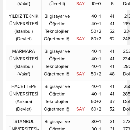
(Vakıf)
(Ücretli)
SAY
10+0
6
Do
YILDIZ TEKNİK
Bilgisayar ve
40+1
41
21
ÜNİVERSİTESİ
Öğretim
40+1
41
19
(İstanbul)
Teknolojileri
50+2
52
23
(Devlet)
Öğretmenliği
SAY
60+2
62
24
MARMARA
Bilgisayar ve
40+1
41
25
ÜNİVERSİTESİ
Öğretim
40+1
41
23
(İstanbul)
Teknolojileri
40+1
41
28
(Vakıf)
Öğretmenliği
SAY
50+2
48
Do
HACETTEPE
Bilgisayar ve
40+1
41
25
ÜNİVERSİTESİ
Öğretim
40+1
41
28
(Ankara)
Teknolojileri
50+2
37
Do
(Devlet)
Öğretmenliği
SAY
60+2
52
Do
İSTANBUL
Bilgisayar ve
30+1
31
27
ÜNİVERSİTESİ-
Öğretim
30+1
31
27