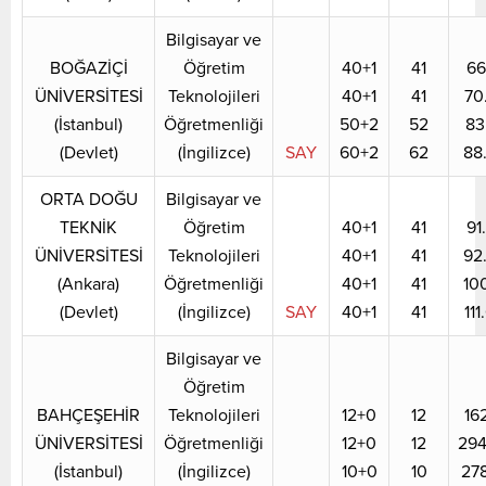
Bilgisayar ve
BOĞAZİÇİ
Öğretim
40+1
41
66
ÜNİVERSİTESİ
Teknolojileri
40+1
41
70
(İstanbul)
Öğretmenliği
50+2
52
83
(Devlet)
(İngilizce)
SAY
60+2
62
88
ORTA DOĞU
Bilgisayar ve
TEKNİK
Öğretim
40+1
41
91
ÜNİVERSİTESİ
Teknolojileri
40+1
41
92
(Ankara)
Öğretmenliği
40+1
41
10
(Devlet)
(İngilizce)
SAY
40+1
41
11
Bilgisayar ve
Öğretim
BAHÇEŞEHİR
Teknolojileri
12+0
12
16
ÜNİVERSİTESİ
Öğretmenliği
12+0
12
29
(İstanbul)
(İngilizce)
10+0
10
27