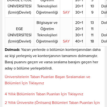
ÜNİVERSİTESİ
Teknolojileri
20+1
10
Do
(İzmir)(Devlet)
Öğretmenliği
SAY
30+1
9
Do
Bilgisayar ve
20+1
13
Do
EGE
Öğretim
20+1
11
ÜNİVERSİTESİ
Teknolojileri
30+1
11
Do
(İzmir)(Devlet)
Öğretmenliği
SAY
40+1
18
Do
Dolmadı:
Yazan yerlerde o bölümün kontenjanından daha
az kişi yerleşmiş ve kontenjanının tamamını dolmamıştır.
Baraj puanını geçen ve varsa sıralama barajını geçen her
aday o bölüme yerleşebilirdi.
Üniversitelerin Taban Puanları Başarı Sıralamaları ve
Bölümleri İçin Tıklayınız
4 Yıllık Bölümlerin Taban Puanları İçin Tıklayınız
2 Yıllık Üniversite (Önlisans) Bölümleri Taban Puanları İçin