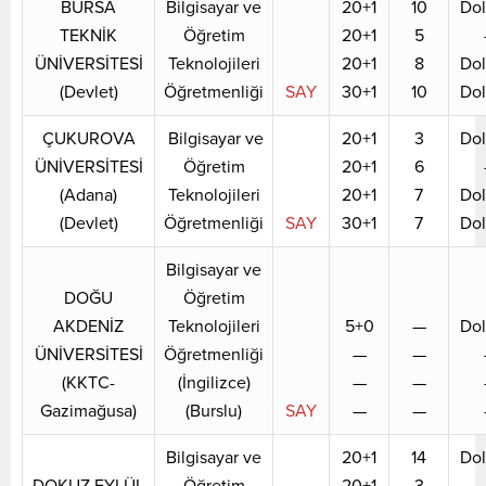
BURSA
Bilgisayar ve
20+1
10
Do
TEKNİK
Öğretim
20+1
5
ÜNİVERSİTESİ
Teknolojileri
20+1
8
Do
(Devlet)
Öğretmenliği
SAY
30+1
10
Do
ÇUKUROVA
Bilgisayar ve
20+1
3
Do
ÜNİVERSİTESİ
Öğretim
20+1
6
(Adana)
Teknolojileri
20+1
7
Do
(Devlet)
Öğretmenliği
SAY
30+1
7
Do
Bilgisayar ve
DOĞU
Öğretim
AKDENİZ
Teknolojileri
5+0
—
Do
ÜNİVERSİTESİ
Öğretmenliği
—
—
(KKTC-
(İngilizce)
—
—
Gazimağusa)
(Burslu)
SAY
—
—
Bilgisayar ve
20+1
14
Do
DOKUZ EYLÜL
Öğretim
20+1
3