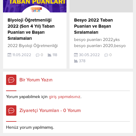
puanlar 2021, 2020, 2019 ve
puanlar 2021, 2020, 2019 ve
2018 yıllarına ait Üniversite
2018 yıllarına ait Üniversite
yerleştirme
yerleştirme
Biyoloji Öğretmenliği
Besyo 2022 Taban
puanlarıdır. Sayfamızdaki
puanlarıdır. Sayfamızdaki
2022 (Son 4 Yıl) Taban
Puanları ve Başarı
verilerin
verilerin
Puanları ve Başarı
Sıralamaları
tamamı ÖSYM ve YÖK-
tamamı ÖSYM ve YÖK-
Sıralamaları
besyo puanları 2022,yks
YÖKATLAS tarafından
YÖKATLAS tarafından
2022 Biyoloji Öğretmenliği
besyo puanları 2020,besyo
yayınlanmış olan en son...
yayınlanmış olan en son...
taban puanları ile başarı
taban puanları yks,besyo
11.05.2022
0
118
30.05.2022
0
sıralamaları açıklandı. En
taban puanları yks,besyo
378
güncel haline aşağıdaki
puanları, BESYO Bölümleri
tablodan ulaşabilirsiniz. 2022
Nelerdir? Beden eğitimi ve
TYT AYT (YKS) Taban
spor öğretmenliği
Bir Yorum Yazın
Puanları ve Başarı
Antrenörlük eğitimi Spor
Sıralamaları son 4 yıla ait
yöneticiliği Rekreasyon Spor
veriler aşağıdaki gibidir. Bu
bilimleri Engellilerde
Yorum yapabilmek için
giriş yapmalısınız
.
puanlar 2021, 2020, 2019 ve
egzersiz ve spor eğitimi
2018 yıllarına ait Üniversite
Egzersiz ve spor bilimleri
Ziyaretçi Yorumları - 0 Yorum
yerleştirme
2022 TYT–AYT (YKS)’ye
puanlarıdır. Sayfamızdaki
girenler aşağıda yer alan
verilerin
2021 Beden Eğitimi ve Spor
Henüz yorum yapılmamış.
tamamı ÖSYM ve YÖK-
Öğretmenliği...