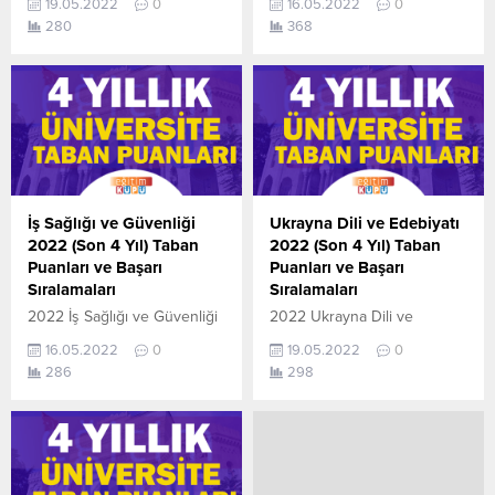
19.05.2022
0
16.05.2022
0
sıralamaları açıklandı. En
başarı sıralamaları açıklandı.
280
368
güncel haline aşağıdaki
En güncel haline aşağıdaki
tablodan ulaşabilirsiniz. 2022
tablodan ulaşabilirsiniz. 2022
TYT AYT (YKS) Taban
TYT AYT (YKS) Taban
Puanları ve Başarı
Puanları ve Başarı
Sıralamaları son 4 yıla ait
Sıralamaları son 4 yıla ait
veriler aşağıdaki gibidir. Bu
veriler aşağıdaki gibidir. Bu
puanlar 2021, 2020, 2019 ve
puanlar 2021, 2020, 2019 ve
2018 yıllarına ait Üniversite
2018 yıllarına ait Üniversite
yerleştirme
yerleştirme
İş Sağlığı ve Güvenliği
Ukrayna Dili ve Edebiyatı
puanlarıdır. Sayfamızdaki
puanlarıdır. Sayfamızdaki
2022 (Son 4 Yıl) Taban
2022 (Son 4 Yıl) Taban
verilerin
verilerin
Puanları ve Başarı
Puanları ve Başarı
tamamı ÖSYM ve YÖK-
tamamı ÖSYM ve YÖK-
Sıralamaları
Sıralamaları
YÖKATLAS tarafından
YÖKATLAS tarafından
2022 İş Sağlığı ve Güvenliği
2022 Ukrayna Dili ve
yayınlanmış olan en son...
yayınlanmış olan en son
taban puanları ile başarı
Edebiyatı taban puanları ile
güncel...
16.05.2022
0
19.05.2022
0
sıralamaları açıklandı. En
başarı sıralamaları açıklandı.
286
298
güncel haline aşağıdaki
En güncel haline aşağıdaki
tablodan ulaşabilirsiniz. 2022
tablodan ulaşabilirsiniz. 2022
TYT AYT (YKS) Taban
TYT AYT (YKS) Taban
Puanları ve Başarı
Puanları ve Başarı
Sıralamaları son 4 yıla ait
Sıralamaları son 4 yıla ait
veriler aşağıdaki gibidir. Bu
veriler aşağıdaki gibidir. Bu