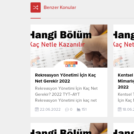
Benzer Konular
Rekreasyon Yönetimi İçin Kaç
Kentsel
Net Gerekir 2022
Mimarlığ
2022
Rekreasyon Yönetimi İçin Kaç Net
Gerekir? 2022 TYT–AYT
Kentsel 
Rekreasyon Yönetimi için kaç net
İçin Kaç
yapmam gerekir sorusunun cevabını
AYT Kent
22.06.2022
0
151
18.06
aşağıdan öğrenebilirsiniz. Bu veriler
Mimarlığ
2021 TYT-AYT sınavında en son
gerekir 
yerleşen öğrencilerin yapmış olduğu
aşağıdan 
netlerdir. YÖKATLAS YKS-TYT Net
2021 TYT