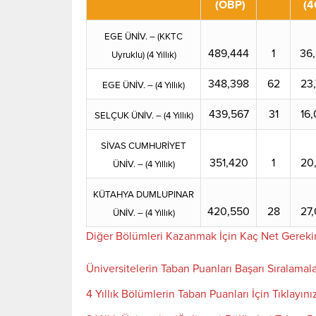
(OBP)
(4
EGE ÜNİV. – (KKTC
489,444
1
36
Uyruklu) (4 Yıllık)
348,398
62
23
EGE ÜNİV. – (4 Yıllık)
439,567
31
16
SELÇUK ÜNİV. – (4 Yıllık)
SİVAS CUMHURİYET
351,420
1
20
ÜNİV. – (4 Yıllık)
KÜTAHYA DUMLUPINAR
420,550
28
27
ÜNİV. – (4 Yıllık)
Diğer Bölümleri Kazanmak İçin Kaç Net Gereki
Üniversitelerin Taban Puanları Başarı Sıralamala
4 Yıllık Bölümlerin Taban Puanları İçin Tıklayını