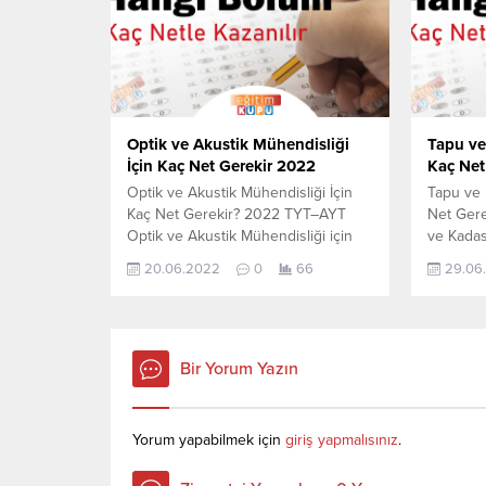
Sihirbazı, YKS-TYT Net Sihirbazı.
yerleşen
Sayfamızdaki verilerin tamamı
netlerdi
YÖK tarafından yayınlanmış olan en
Sihirbazı
son güncel netlerdir. YÖKATLAS-
Sayfamız
YÖK Net Sihirbaz...
YÖK tara
Optik ve Akustik Mühendisliği
Tapu ve 
İçin Kaç Net Gerekir 2022
Kaç Net
Optik ve Akustik Mühendisliği İçin
Tapu ve K
Kaç Net Gerekir? 2022 TYT–AYT
Net Ger
Optik ve Akustik Mühendisliği için
ve Kadast
kaç net yapmam gerekir sorusunun
yapmam 
20.06.2022
0
66
29.06
cevabını aşağıdan öğrenebilirsiniz.
aşağıdan 
Bu veriler 2021 TYT-AYT sınavında
2021 TYT
en son yerleşen öğrencilerin yapmış
yerleşen
olduğu netlerdir. YÖKATLAS YKS-
netlerdi
TYT Net Sihirbazı, YKS-TYT Net
Sihirbazı
Bir Yorum Yazın
Sihirbazı. Sayfamızdaki verilerin
Sayfamız
tamamı YÖK tarafından yayınlanmış
YÖK tara
olan en son güncel...
Yorum yapabilmek için
giriş yapmalısınız
.