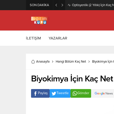
SON DAKİKA
Zeytincilik ve Zeytin İşleme Te
İLETİŞİM
YAZARLAR
Anasayfa
Hangi Bölüm Kaç Net
Biyokimya İçin
Biyokimya İçin Kaç Ne
Paylaş
Tweetle
Gönder