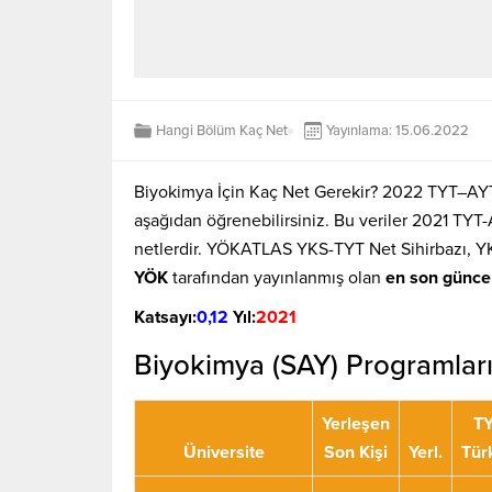
Hangi Bölüm Kaç Net
Yayınlama: 15.06.2022
Biyokimya İçin Kaç Net Gerekir? 2022 TYT–AYT
aşağıdan öğrenebilirsiniz. Bu veriler 2021 TY
netlerdir. YÖKATLAS YKS-TYT Net Sihirbazı, YK
YÖK
tarafından yayınlanmış olan
en son günce
Katsayı:
0,12
Yıl:
2021
Biyokimya (SAY) Programlar
Yerleşen
T
Üniversite
Son Kişi
Yerl.
Tür