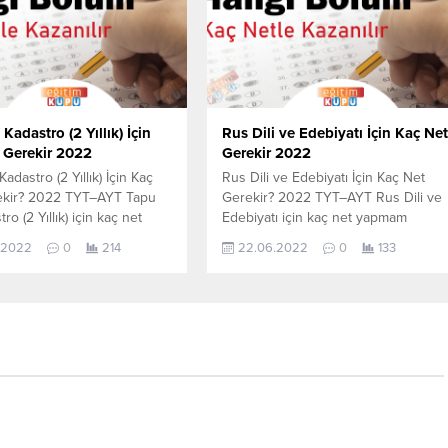
 öğrencilerin yapmış olduğu
Sihirbazı, YKS-TYT Net Sihirbazı.
r. YÖKATLAS YKS-TYT Net
Sayfamızdaki verilerin tamamı
, YKS-TYT Net Sihirbazı.
YÖK tarafından yayınlanmış olan en
daki verilerin tamamı
son güncel...
fından yayınlanmış olan en...
Kadastro (2 Yıllık) İçin
Rus Dili ve Edebiyatı İçin Kaç Ne
 Gerekir 2022
Gerekir 2022
adastro (2 Yıllık) İçin Kaç
Rus Dili ve Edebiyatı İçin Kaç Net
ekir? 2022 TYT–AYT Tapu
Gerekir? 2022 TYT–AYT Rus Dili ve
ro (2 Yıllık) için kaç net
Edebiyatı için kaç net yapmam
gerekir sorusunun cevabını
gerekir sorusunun cevabını
.2022
0
214
22.06.2022
0
133
öğrenebilirsiniz. Bu veriler
aşağıdan öğrenebilirsiniz. Bu veriler
-AYT sınavında en son
2021 TYT-AYT sınavında en son
 öğrencilerin yapmış olduğu
yerleşen öğrencilerin yapmış olduğ
r. YÖKATLAS YKS-TYT Net
netlerdir. YÖKATLAS YKS-TYT Net
, YKS-TYT Net Sihirbazı.
Sihirbazı, YKS-TYT Net Sihirbazı.
daki verilerin tamamı
Sayfamızdaki verilerin tamamı
fından yayınlanmış olan en...
YÖK tarafından yayınlanmış olan en
son güncel...