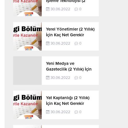
İşleme Teknolojisi (2
Yıllık) İçin Kaç Net
30.06.2022
0
Gerekir 2022
Yerel Yönetimler (2 Yıllık)
İçin Kaç Net Gerekir
2022
30.06.2022
0
Yeni Medya ve
Gazetecilik (2 Yıllık) İçin
Kaç Net Gerekir 2022
30.06.2022
0
Yat Kaptanlığı (2 Yıllık)
İçin Kaç Net Gerekir
2022
30.06.2022
0