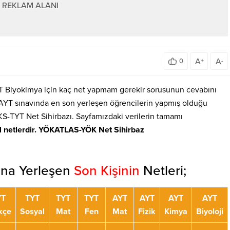
REKLAM ALANI
A
A
0
+
-
 Biyokimya için kaç net yapmam gerekir sorusunun cevabını
T-AYT sınavında en son yerleşen öğrencilerin yapmış olduğu
S-TYT Net Sihirbazı. Sayfamızdaki verilerin tamamı
l netlerdir. YÖKATLAS-YÖK Net Sihirbaz
ına Yerleşen
Son Kişinin
Netleri;
YT
TYT
TYT
TYT
AYT
AYT
AYT
AYT
kçe
Sosyal
Mat
Fen
Mat
Fizik
Kimya
Biyoloji