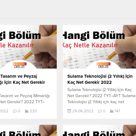
 Tasarım ve Peyzaj
Sulama Teknolojisi (2 Yıllık) İçin
ı İçin Kaç Net Gerekir
Kaç Net Gerekir 2022
Sulama Teknolojisi (2 Yıllık) İçin Kaç
Tasarım ve Peyzaj Mimarlığı
Net Gerekir? 2022 TYT–AYT Sulama
 Net Gerekir? 2022 TYT–
Teknolojisi (2 Yıllık) için kaç net
sel Tasarım ve Peyzaj
yapmam gerekir sorusunun cevabını
.2022
0
220
29.06.2022
0
147
ı için kaç net yapmam
aşağıdan öğrenebilirsiniz. Bu veriler
sorusunun cevabını
2021 TYT-AYT sınavında en son
öğrenebilirsiniz. Bu veriler
yerleşen öğrencilerin yapmış olduğ
-AYT sınavında en son
netlerdir. YÖKATLAS YKS-TYT Net