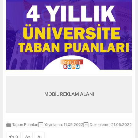
MOBİL REKLAM ALANI
Taban Puanları
Yayınlama: 11.05.2022
Düzenleme: 21.06.2022
A
A
0
+
-