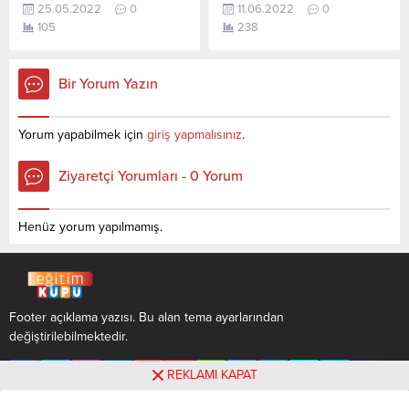
güncel puanlardır. Elektrik-
25.05.2022
0
11.06.2022
0
En güncel haline aşağıdaki
açıklandı. En güncel haline
Elektronik...
105
238
tablodan ulaşabilirsiniz.
aşağıdaki tablodan
Fındık Eksperliği (2 Yıllık)
ulaşabilirsiniz. İbn Haldun
sıralama.2022 TYT AYT (YKS)
Üniversitesi sıralama. 2022
Bir Yorum Yazın
Taban Puanları, Kontenjanları
TYT AYT (YKS) Taban
ve Başarı Sıralamaları
Puanları ve Başarı
aşağıdaki gibidir. Bu puanlar
Sıralamaları aşağıdaki gibidir.
Yorum yapabilmek için
giriş yapmalısınız
.
2021 ve 2020 yılına ait
Bu puanlar son 4 yılına ait
önlisans (iki yıllık )üniversite
Üniversite yerleştirme
Ziyaretçi Yorumları - 0 Yorum
yerleştirme
puanlarıdır. Sayfamızdaki
puanlarıdır. Sayfamızdaki
verilerin
verilerin tamamı ÖSYM ve
tamamı ÖSYM ve YÖK-
Henüz yorum yapılmamış.
YÖK (YÖKATLAS) tarafından...
YÖKATLAS tarafından
yayınlanmış olan en son
güncel puanlardır. İbn...
Footer açıklama yazısı. Bu alan tema ayarlarından
değiştirilebilmektedir.
REKLAMI KAPAT