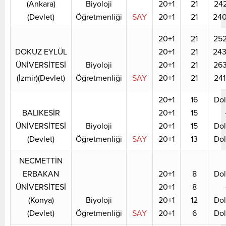
(Ankara)
Biyoloji
20+1
21
24
(Devlet)
Öğretmenliği
SAY
20+1
21
24
20+1
21
25
DOKUZ EYLÜL
20+1
21
24
ÜNİVERSİTESİ
Biyoloji
20+1
21
26
(İzmir)(Devlet)
Öğretmenliği
SAY
20+1
21
24
20+1
16
Do
BALIKESİR
20+1
15
ÜNİVERSİTESİ
Biyoloji
20+1
15
Do
(Devlet)
Öğretmenliği
SAY
20+1
13
Do
NECMETTİN
ERBAKAN
20+1
8
Do
ÜNİVERSİTESİ
20+1
8
(Konya)
Biyoloji
20+1
12
Do
(Devlet)
Öğretmenliği
SAY
20+1
6
Do