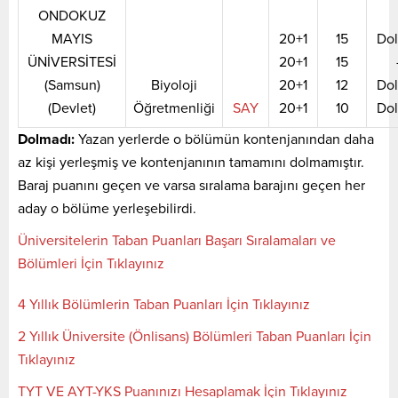
ONDOKUZ
MAYIS
20+1
15
Do
ÜNİVERSİTESİ
20+1
15
(Samsun)
Biyoloji
20+1
12
Do
(Devlet)
Öğretmenliği
SAY
20+1
10
Do
Dolmadı:
Yazan yerlerde o bölümün kontenjanından daha
az kişi yerleşmiş ve kontenjanının tamamını dolmamıştır.
Baraj puanını geçen ve varsa sıralama barajını geçen her
aday o bölüme yerleşebilirdi.
Üniversitelerin Taban Puanları Başarı Sıralamaları ve
Bölümleri İçin Tıklayınız
4 Yıllık Bölümlerin Taban Puanları İçin Tıklayınız
2 Yıllık Üniversite (Önlisans) Bölümleri Taban Puanları İçin
Tıklayınız
TYT VE AYT-YKS Puanınızı Hesaplamak İçin Tıklayınız