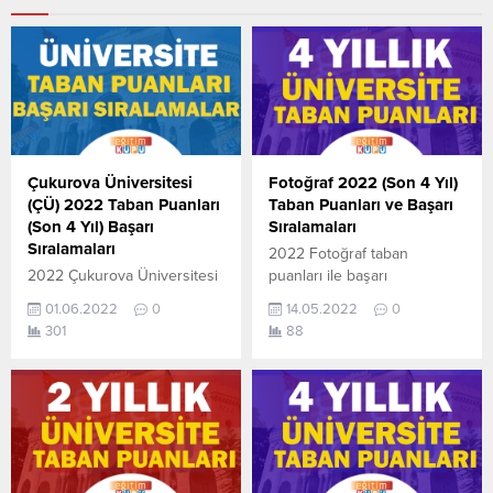
Çukurova Üniversitesi
Fotoğraf 2022 (Son 4 Yıl)
(ÇÜ) 2022 Taban Puanları
Taban Puanları ve Başarı
(Son 4 Yıl) Başarı
Sıralamaları
Sıralamaları
2022 Fotoğraf taban
2022 Çukurova Üniversitesi
puanları ile başarı
(ÇÜ) taban puanları ile başarı
sıralamaları açıklandı. En
01.06.2022
0
14.05.2022
0
sıralamaları açıklandı. En
güncel haline aşağıdaki
301
88
güncel haline aşağıdaki
tablodan ulaşabilirsiniz. 2022
tablodan ulaşabilirsiniz.
TYT AYT (YKS) Taban
Çukurova Üniversitesi (ÇÜ)
Puanları ve Başarı
sıralama. 2022 TYT AYT
Sıralamaları son 4 yıla ait
(YKS) Taban Puanları ve
veriler aşağıdaki gibidir. Bu
Başarı Sıralamaları aşağıdaki
puanlar 2021, 2020, 2019 ve
gibidir. Bu puanlar son 4
2018 yıllarına ait Üniversite