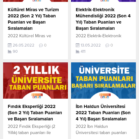
yılına ait Üniversite
yerleştirme
yerleştirme
puanlarıdır. Sayfamızdaki
Kültürel Miras ve Turizm
Elektrik-Elektronik
puanlarıdır. Sayfamızdaki
verilerin
2022 (Son 2 Yıl) Taban
Mühendisliği 2022 (Son 4
verilerin
tamamı ÖSYM ve YÖK-
Puanları ve Başarı
Yıl) Taban Puanları ve
tamamı ÖSYM ve YÖK-
YÖKATLAS tarafından
Sıralamaları
Başarı Sıralamaları
YÖKATLAS tarafından
yayınlanmış olan en son
2022 Kültürel Miras ve
2022 Elektrik-Elektronik
yayınlanmış olan en son
güncel puanlardır. Fotoğraf
Turizm (2 Yıllık) taban
Mühendisliği taban puanları
güncel puanlardır. 4...
sıralama...
26.05.2022
0
13.05.2022
0
puanları ile başarı
ile başarı sıralamaları
90
411
sıralamaları açıklandı. En
açıklandı. En güncel haline
güncel haline aşağıdaki
aşağıdaki tablodan
tablodan ulaşabilirsiniz.
ulaşabilirsiniz. 2022 TYT
Kültürel Miras ve Turizm (2
AYT (YKS) Taban Puanları ve
Yıllık) sıralama.2022 TYT AYT
Başarı Sıralamaları son 4 yıla
(YKS) Taban Puanları,
ait veriler aşağıdaki
Kontenjanları ve Başarı
gibidir. Bu puanlar 2021,
Sıralamaları aşağıdaki
2020, 2019 ve 2018 yıllarına
gibidir. Bu puanlar 2021 ve
ait Üniversite yerleştirme
Fındık Eksperliği 2022
İbn Haldun Üniversitesi
2020 yılına ait önlisans (iki
puanlarıdır. Sayfamızdaki
(Son 2 Yıl) Taban Puanları
2022 Taban Puanları (Son
yıllık )üniversite yerleştirme
verilerin
ve Başarı Sıralamaları
4 Yıl) Başarı Sıralamaları
puanlarıdır. Sayfamızdaki
tamamı ÖSYM ve YÖK-
2022 Fındık Eksperliği (2
2022 İbn Haldun
verilerin...
YÖKATLAS tarafından
Yıllık) taban puanları ile
Üniversitesi taban puanları
yayınlanmış olan en son
başarı sıralamaları açıklandı.
ile başarı sıralamaları