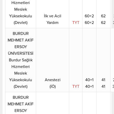
Hizmetleri
Meslek
Yüksekokulu
İlk ve Acil
60+2
62
(Devlet)
Yardım
TYT
60+2
62
BURDUR
MEHMET AKİF
ERSOY
ÜNİVERSİTESİ
Burdur Sağlık
Hizmetleri
Meslek
Yüksekokulu
Anestezi
40+1
41
(Devlet)
(İÖ)
TYT
40+1
41
BURDUR
MEHMET AKİF
ERSOY