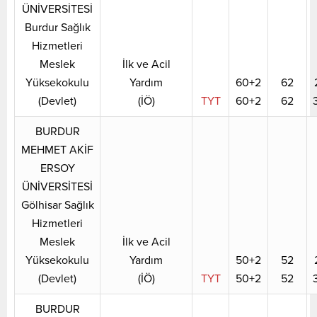
ÜNİVERSİTESİ
Burdur Sağlık
Hizmetleri
Meslek
İlk ve Acil
Yüksekokulu
Yardım
60+2
62
(Devlet)
(İÖ)
TYT
60+2
62
BURDUR
MEHMET AKİF
ERSOY
ÜNİVERSİTESİ
Gölhisar Sağlık
Hizmetleri
Meslek
İlk ve Acil
Yüksekokulu
Yardım
50+2
52
(Devlet)
(İÖ)
TYT
50+2
52
BURDUR