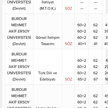
ÜNİVERSİTESİ
İlahiyat
—
—
(Devlet)
(M.T.O.K.)
SÖZ
—
—
BURDUR
MEHMET
60+2
62
4
AKİF ERSOY
60+2
62
3
ÜNİVERSİTESİ
Görsel İletişim
60+2
62
3
(Devlet)
Tasarımı
SÖZ
40+1
41
4
BURDUR
MEHMET
60+2
62
4
AKİF ERSOY
60+2
62
2
ÜNİVERSİTESİ
Türk Dili ve
60+2
62
2
(Devlet)
Edebiyatı
SÖZ
65+2
67
1
BURDUR
MEHMET
60+2
62
4
AKİF ERSOY
60+2
62
4