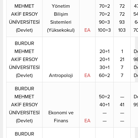
MEHMET
Yönetim
70+2
72
4
AKİF ERSOY
Bilişim
70+2
72
5
ÜNİVERSİTESİ
Sistemleri
90+3
93
6
(Devlet)
(Yüksekokul)
EA
100+3
103
7
BURDUR
MEHMET
20+1
1
D
AKİF ERSOY
20+1
21
9
ÜNİVERSİTESİ
30+1
7
D
(Devlet)
Antropoloji
EA
60+2
7
D
BURDUR
MEHMET
50+2
—
D
AKİF ERSOY
40+1
41
9
ÜNİVERSİTESİ
Ekonomi ve
—
—
(Devlet)
Finans
EA
—
—
BURDUR