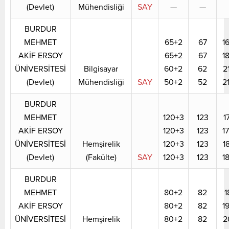
(Devlet)
Mühendisliği
SAY
—
—
BURDUR
MEHMET
65+2
67
1
AKİF ERSOY
65+2
67
1
ÜNİVERSİTESİ
Bilgisayar
60+2
62
2
(Devlet)
Mühendisliği
SAY
50+2
52
2
BURDUR
MEHMET
120+3
123
1
AKİF ERSOY
120+3
123
1
ÜNİVERSİTESİ
Hemşirelik
120+3
123
1
(Devlet)
(Fakülte)
SAY
120+3
123
1
BURDUR
MEHMET
80+2
82
1
AKİF ERSOY
80+2
82
1
ÜNİVERSİTESİ
Hemşirelik
80+2
82
2