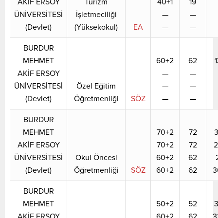
AKİF ERSOY
Turizm
40+1
19
ÜNİVERSİTESİ
İşletmeciliği
—
—
(Devlet)
(Yüksekokul)
EA
—
—
BURDUR
MEHMET
60+2
62
AKİF ERSOY
—
—
ÜNİVERSİTESİ
Özel Eğitim
—
—
(Devlet)
Öğretmenliği
SÖZ
—
—
BURDUR
MEHMET
70+2
72
3
AKİF ERSOY
70+2
72
2
ÜNİVERSİTESİ
Okul Öncesi
60+2
62
(Devlet)
Öğretmenliği
SÖZ
60+2
62
3
BURDUR
MEHMET
50+2
52
3
AKİF ERSOY
60+2
62
3