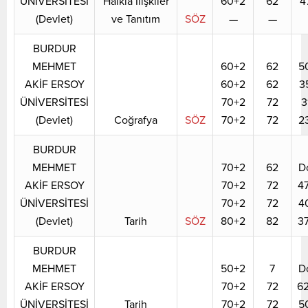
ÜNİVERSİTESİ
Halkla İlişkiler
60+2
62
4
(Devlet)
ve Tanıtım
SÖZ
—
—
BURDUR
MEHMET
60+2
62
5
AKİF ERSOY
60+2
62
3
ÜNİVERSİTESİ
70+2
72
3
(Devlet)
Coğrafya
SÖZ
70+2
72
2
BURDUR
MEHMET
70+2
62
D
AKİF ERSOY
70+2
72
4
ÜNİVERSİTESİ
70+2
72
4
(Devlet)
Tarih
SÖZ
80+2
82
3
BURDUR
MEHMET
50+2
7
D
AKİF ERSOY
70+2
72
6
ÜNİVERSİTESİ
Tarih
70+2
72
5