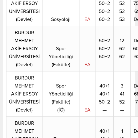
AKİF ERSOY
50+2
52
7
ÜNİVERSİTESİ
50+2
52
6
(Devlet)
Sosyoloji
EA
60+2
53
D
BURDUR
MEHMET
50+2
12
D
AKİF ERSOY
Spor
60+2
62
6
ÜNİVERSİTESİ
Yöneticiliği
60+2
62
6
(Devlet)
(Fakülte)
EA
—
—
BURDUR
MEHMET
Spor
40+1
3
D
AKİF ERSOY
Yöneticiliği
40+1
41
6
ÜNİVERSİTESİ
(Fakülte)
50+2
52
7
(Devlet)
(İÖ)
EA
—
—
BURDUR
MEHMET
40+1
1
D