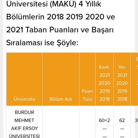
Üniversitesi (MAKÜ) 4 Yıllık
Bölümlerin 2018 2019 2020 ve
2021 Taban Puanları ve Başarı
Sıralaması ise Şöyle:
Kont.
Yer.
2021
2021
2020
2020
Puan
2019
2019
Üniversite
Bölüm Adı
Türü
2018
2018
BURDUR
MEHMET
60+2
62
3
AKİF ERSOY
—
—
ÜNİVERSİTESİ
—
—