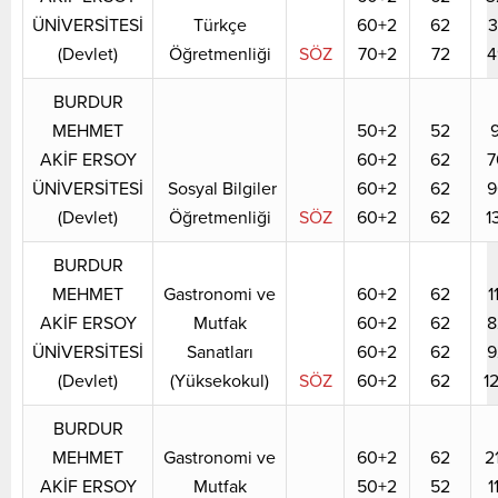
ÜNİVERSİTESİ
Türkçe
60+2
62
3
(Devlet)
Öğretmenliği
SÖZ
70+2
72
4
BURDUR
MEHMET
50+2
52
9
AKİF ERSOY
60+2
62
7
ÜNİVERSİTESİ
Sosyal Bilgiler
60+2
62
9
(Devlet)
Öğretmenliği
SÖZ
60+2
62
1
BURDUR
MEHMET
Gastronomi ve
60+2
62
1
AKİF ERSOY
Mutfak
60+2
62
8
ÜNİVERSİTESİ
Sanatları
60+2
62
9
(Devlet)
(Yüksekokul)
SÖZ
60+2
62
1
BURDUR
MEHMET
Gastronomi ve
60+2
62
2
AKİF ERSOY
Mutfak
50+2
52
1