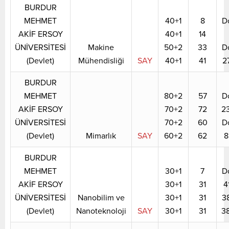
BURDUR
MEHMET
40+1
8
D
AKİF ERSOY
40+1
14
ÜNİVERSİTESİ
Makine
50+2
33
D
(Devlet)
Mühendisliği
SAY
40+1
41
2
BURDUR
MEHMET
80+2
57
D
AKİF ERSOY
70+2
72
2
ÜNİVERSİTESİ
70+2
60
D
(Devlet)
Mimarlık
SAY
60+2
62
8
BURDUR
MEHMET
30+1
7
D
AKİF ERSOY
30+1
31
4
ÜNİVERSİTESİ
Nanobilim ve
30+1
31
3
(Devlet)
Nanoteknoloji
SAY
30+1
31
3