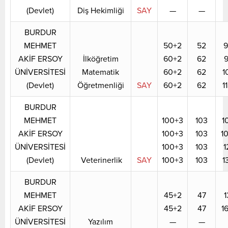
(Devlet)
Diş Hekimliği
SAY
—
—
BURDUR
MEHMET
50+2
52
9
AKİF ERSOY
İlköğretim
60+2
62
9
ÜNİVERSİTESİ
Matematik
60+2
62
1
(Devlet)
Öğretmenliği
SAY
60+2
62
1
BURDUR
MEHMET
100+3
103
1
AKİF ERSOY
100+3
103
1
ÜNİVERSİTESİ
100+3
103
1
(Devlet)
Veterinerlik
SAY
100+3
103
1
BURDUR
MEHMET
45+2
47
1
AKİF ERSOY
45+2
47
1
ÜNİVERSİTESİ
Yazılım
—
—