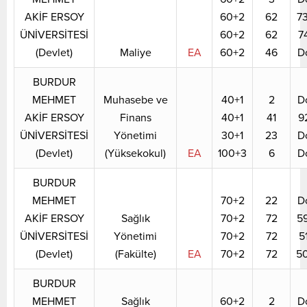
AKİF ERSOY
60+2
62
7
ÜNİVERSİTESİ
60+2
62
7
(Devlet)
Maliye
EA
60+2
46
D
BURDUR
MEHMET
Muhasebe ve
40+1
2
D
AKİF ERSOY
Finans
40+1
41
9
ÜNİVERSİTESİ
Yönetimi
30+1
23
D
(Devlet)
(Yüksekokul)
EA
100+3
6
D
BURDUR
MEHMET
70+2
22
D
AKİF ERSOY
Sağlık
70+2
72
5
ÜNİVERSİTESİ
Yönetimi
70+2
72
5
(Devlet)
(Fakülte)
EA
70+2
72
5
BURDUR
MEHMET
Sağlık
60+2
2
D