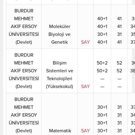
BURDUR
MEHMET
40+1
41
3
AKİF ERSOY
Moleküler
40+1
41
3
ÜNİVERSİTESİ
Biyoloji ve
30+1
31
3
(Devlet)
Genetik
SAY
40+1
41
3
BURDUR
MEHMET
Bilişim
50+2
52
3
AKİF ERSOY
Sistemleri ve
50+2
52
3
ÜNİVERSİTESİ
Teknolojileri
—
—
(Devlet)
(Yüksekokul)
SAY
—
—
BURDUR
MEHMET
30+1
31
3
AKİF ERSOY
30+1
31
3
ÜNİVERSİTESİ
30+1
31
3
(Devlet)
Matematik
SAY
30+1
31
3