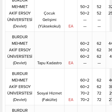
BURDUR
MEHMET
50+2
52
3
AKİF ERSOY
Çocuk
50+2
52
2
ÜNİVERSİTESİ
Gelişimi
—
—
(Devlet)
(Yüksekokul)
EA
—
—
BURDUR
MEHMET
60+2
62
4
AKİF ERSOY
60+2
62
3
ÜNİVERSİTESİ
60+2
62
4
(Devlet)
Tapu Kadastro
EA
—
—
BURDUR
MEHMET
60+2
62
4
AKİF ERSOY
60+2
62
3
ÜNİVERSİTESİ
Sosyal Hizmet
70+2
72
2
(Devlet)
(Fakülte)
EA
70+2
72
2
BURDUR