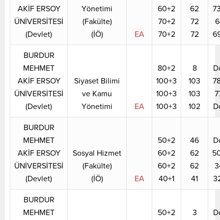
AKİF ERSOY
Yönetimi
60+2
62
7
ÜNİVERSİTESİ
(Fakülte)
70+2
72
6
(Devlet)
(İÖ)
EA
70+2
72
6
BURDUR
MEHMET
80+2
8
D
AKİF ERSOY
Siyaset Bilimi
100+3
103
7
ÜNİVERSİTESİ
ve Kamu
100+3
103
7
(Devlet)
Yönetimi
EA
100+3
102
D
BURDUR
MEHMET
50+2
46
D
AKİF ERSOY
Sosyal Hizmet
60+2
62
5
ÜNİVERSİTESİ
(Fakülte)
60+2
62
3
(Devlet)
(İÖ)
EA
40+1
41
3
BURDUR
MEHMET
50+2
3
D