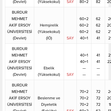
(Devlet)
(Yüksekokul)
SAY
80+2
82
2
BURDUR
MEHMET
60+2
62
2
AKİF ERSOY
Hemşirelik
60+2
62
2
ÜNİVERSİTESİ
(Yüksekokul)
60+2
62
2
(Devlet)
(İÖ)
SAY
40+1
41
2
BURDUR
MEHMET
40+1
41
2
AKİF ERSOY
40+1
41
2
ÜNİVERSİTESİ
Ebelik
—
—
(Devlet)
(Yüksekokul)
SAY
—
—
BURDUR
MEHMET
70+2
72
2
AKİF ERSOY
Beslenme ve
70+2
72
2
ÜNİVERSİTESİ
Diyetetik
70+2
72
1
(Devlet)
(Fakülte)
SAY
60+2
62
1