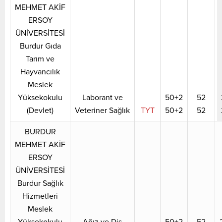
MEHMET AKİF
ERSOY
ÜNİVERSİTESİ
Burdur Gıda
Tarım ve
Hayvancılık
Meslek
Yüksekokulu
Laborant ve
50+2
52
(Devlet)
Veteriner Sağlık
TYT
50+2
52
BURDUR
MEHMET AKİF
ERSOY
ÜNİVERSİTESİ
Burdur Sağlık
Hizmetleri
Meslek
Yüksekokulu
Ağız ve Diş
50+2
52