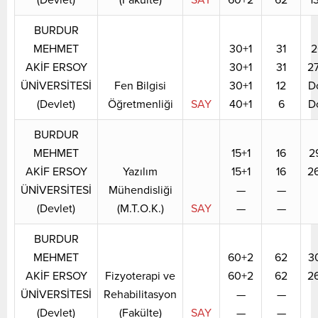
BURDUR
MEHMET
30+1
31
2
AKİF ERSOY
30+1
31
2
ÜNİVERSİTESİ
Fen Bilgisi
30+1
12
D
(Devlet)
Öğretmenliği
SAY
40+1
6
D
BURDUR
MEHMET
15+1
16
2
AKİF ERSOY
Yazılım
15+1
16
2
ÜNİVERSİTESİ
Mühendisliği
—
—
(Devlet)
(M.T.O.K.)
SAY
—
—
BURDUR
MEHMET
60+2
62
3
AKİF ERSOY
Fizyoterapi ve
60+2
62
2
ÜNİVERSİTESİ
Rehabilitasyon
—
—
(Devlet)
(Fakülte)
SAY
—
—