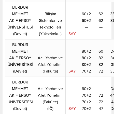
BURDUR
MEHMET
Bilişim
60+2
62
3
AKİF ERSOY
Sistemleri ve
60+2
62
3
ÜNİVERSİTESİ
Teknolojileri
—
—
(Devlet)
(Yüksekokul)
SAY
—
—
BURDUR
MEHMET
80+2
60
D
AKİF ERSOY
Acil Yardım ve
80+2
82
3
ÜNİVERSİTESİ
Afet Yönetimi
80+2
82
3
(Devlet)
(Fakülte)
SAY
70+2
72
3
BURDUR
MEHMET
Acil Yardım ve
60+2
—
D
AKİF ERSOY
Afet Yönetimi
70+2
72
4
ÜNİVERSİTESİ
(Fakülte)
70+2
72
4
(Devlet)
(İÖ)
SAY
70+2
47
D