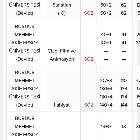
ÜNİVERSİTESİ
Sanatları
60+2
62
1
(Devlet)
(İÖ)
SÖZ
60+2
62
1
BURDUR
MEHMET
40+1
41
2
AKİF ERSOY
40+1
41
3
ÜNİVERSİTESİ
Çizgi Film ve
—
—
(Devlet)
Animasyon
SÖZ
—
—
BURDUR
MEHMET
107+3
110
3
AKİF ERSOY
130+4
134
1
ÜNİVERSİTESİ
130+4
134
1
(Devlet)
İlahiyat
SÖZ
140+4
144
1
BURDUR
MEHMET
13+0
13
3
AKİF ERSOY
—
—