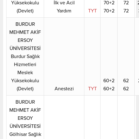
Yüksekokulu
İlk ve Acil
70+2
72
(Devlet)
Yardım
TYT
70+2
72
BURDUR
MEHMET AKİF
ERSOY
ÜNİVERSİTESİ
Burdur Sağlık
Hizmetleri
Meslek
Yüksekokulu
60+2
62
(Devlet)
Anestezi
TYT
60+2
62
BURDUR
MEHMET AKİF
ERSOY
ÜNİVERSİTESİ
Gölhisar Sağlık