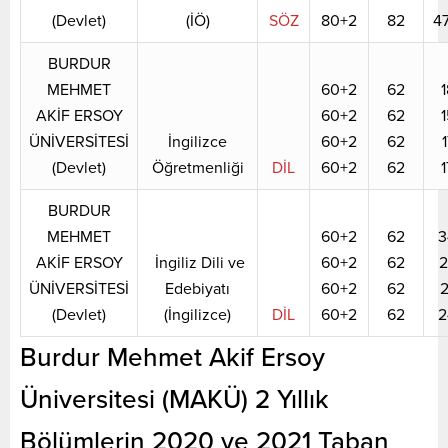
(Devlet)
(İÖ)
SÖZ
80+2
82
4
BURDUR
MEHMET
60+2
62
1
AKİF ERSOY
60+2
62
1
ÜNİVERSİTESİ
İngilizce
60+2
62
(Devlet)
Öğretmenliği
DİL
60+2
62
BURDUR
MEHMET
60+2
62
3
AKİF ERSOY
İngiliz Dili ve
60+2
62
2
ÜNİVERSİTESİ
Edebiyatı
60+2
62
2
(Devlet)
(İngilizce)
DİL
60+2
62
2
Burdur Mehmet Akif Ersoy
Üniversitesi (MAKÜ) 2 Yıllık
Bölümlerin 2020 ve 2021 Taban