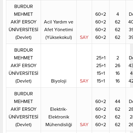
BURDUR
MEHMET
60+2
4
D
AKİF ERSOY
Acil Yardım ve
60+2
62
4
ÜNİVERSİTESİ
Afet Yönetimi
60+2
62
3
(Devlet)
(Yüksekokul)
SAY
60+2
62
3
BURDUR
MEHMET
25+1
2
D
AKİF ERSOY
25+1
26
4
ÜNİVERSİTESİ
15+1
16
4
(Devlet)
Biyoloji
SAY
15+1
16
4
BURDUR
MEHMET
60+2
44
D
AKİF ERSOY
Elektrik-
60+2
62
2
ÜNİVERSİTESİ
Elektronik
60+2
62
2
(Devlet)
Mühendisliği
SAY
60+2
62
2