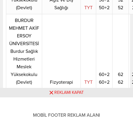
(Devlet)
Sağlığı
TYT
50+2
52
BURDUR
MEHMET AKİF
ERSOY
ÜNİVERSİTESİ
Burdur Sağlık
Hizmetleri
Meslek
Yüksekokulu
60+2
62
(Devlet)
Fizyoterapi
TYT
60+2
62
REKLAMI KAPAT
BURDUR
MEHMET AKİF
ERSOY
MOBİL FOOTER REKLAM ALANI
ÜNİVERSİTESİ
Burdur Sağlık