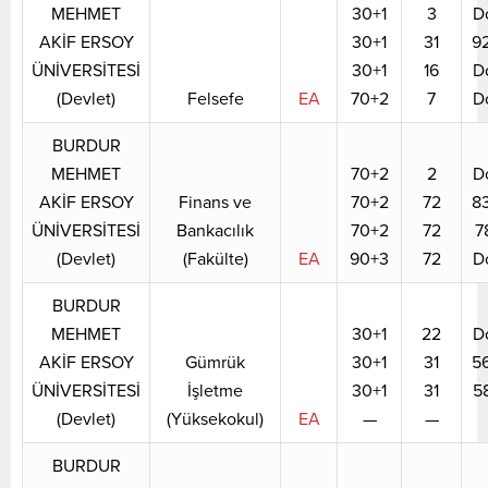
MEHMET
30+1
3
D
AKİF ERSOY
30+1
31
9
ÜNİVERSİTESİ
30+1
16
D
(Devlet)
Felsefe
EA
70+2
7
D
BURDUR
MEHMET
70+2
2
D
AKİF ERSOY
Finans ve
70+2
72
8
ÜNİVERSİTESİ
Bankacılık
70+2
72
7
(Devlet)
(Fakülte)
EA
90+3
72
D
BURDUR
MEHMET
30+1
22
D
AKİF ERSOY
Gümrük
30+1
31
5
ÜNİVERSİTESİ
İşletme
30+1
31
5
(Devlet)
(Yüksekokul)
EA
—
—
BURDUR