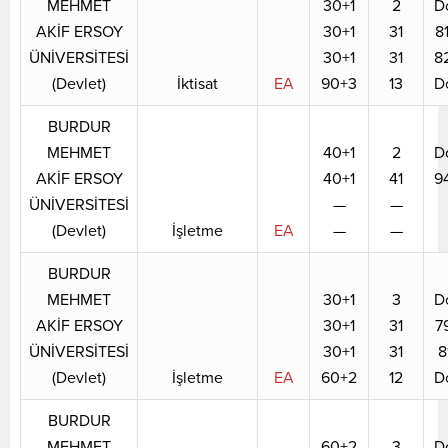
MEHMET
30+1
2
D
AKİF ERSOY
30+1
31
8
ÜNİVERSİTESİ
30+1
31
8
(Devlet)
İktisat
EA
90+3
13
D
BURDUR
MEHMET
40+1
2
D
AKİF ERSOY
40+1
41
9
ÜNİVERSİTESİ
—
—
(Devlet)
İşletme
EA
—
—
BURDUR
MEHMET
30+1
3
D
AKİF ERSOY
30+1
31
7
ÜNİVERSİTESİ
30+1
31
8
(Devlet)
İşletme
EA
60+2
12
D
BURDUR
MEHMET
60+2
3
D