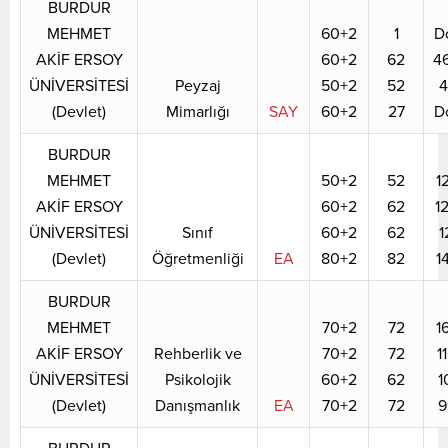
BURDUR
MEHMET
60+2
1
D
AKİF ERSOY
60+2
62
4
ÜNİVERSİTESİ
Peyzaj
50+2
52
4
(Devlet)
Mimarlığı
SAY
60+2
27
D
BURDUR
MEHMET
50+2
52
1
AKİF ERSOY
60+2
62
1
ÜNİVERSİTESİ
Sınıf
60+2
62
1
(Devlet)
Öğretmenliği
EA
80+2
82
1
BURDUR
MEHMET
70+2
72
1
AKİF ERSOY
Rehberlik ve
70+2
72
1
ÜNİVERSİTESİ
Psikolojik
60+2
62
1
(Devlet)
Danışmanlık
EA
70+2
72
9