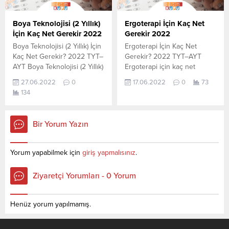
verilerin tamamı
YÖKATLAS YKS-TYT Net
YÖK tarafından yayınlanmış
Sihirbazı, YKS-TYT Net
Boya Teknolojisi (2 Yıllık)
Ergoterapi İçin Kaç Net
olan en son güncel netlerdir.
Sihirbazı. Sayfamızdaki
İçin Kaç Net Gerekir 2022
Gerekir 2022
YÖKATLAS-YÖK Net
verilerin tamamı
Boya Teknolojisi (2 Yıllık) İçin
Ergoterapi İçin Kaç Net
Sihirbaz...
YÖK tarafından yayınlanmış
Kaç Net Gerekir? 2022 TYT–
Gerekir? 2022 TYT–AYT
olan en...
AYT Boya Teknolojisi (2 Yıllık)
Ergoterapi için kaç net
için kaç net yapmam gerekir
yapmam gerekir sorusunun
27.06.2022
0
17.06.2022
0
73
sorusunun cevabını
cevabını aşağıdan
134
aşağıdan öğrenebilirsiniz. Bu
öğrenebilirsiniz. Bu veriler
veriler 2021 TYT-AYT
2021 TYT-AYT sınavında en
sınavında en son yerleşen
son yerleşen öğrencilerin
Bir Yorum Yazın
öğrencilerin yapmış olduğu
yapmış olduğu netlerdir.
netlerdir. YÖKATLAS YKS-
YÖKATLAS YKS-TYT Net
TYT Net Sihirbazı, YKS-TYT
Sihirbazı, YKS-TYT Net
Yorum yapabilmek için
giriş yapmalısınız
.
Net Sihirbazı. Sayfamızdaki
Sihirbazı. Sayfamızdaki
verilerin tamamı
verilerin tamamı
Ziyaretçi Yorumları - 0 Yorum
YÖK tarafından yayınlanmış
YÖK tarafından yayınlanmış
olan en son güncel...
olan en son güncel netlerdir.
YÖKATLAS-YÖK Net Sihirbaz
Henüz yorum yapılmamış.
Katsayı:0,12 Yıl:2021...