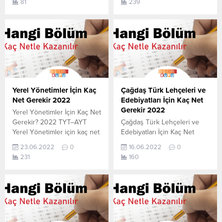
81
239
Teknolojileri (2 Yıllık) için kaç
Ürünleri (2 Yıllık) için kaç net
net yapmam gerekir
yapmam gerekir sorusunun
sorusunun cevabını
cevabını aşağıdan
aşağıdan öğrenebilirsiniz. Bu
öğrenebilirsiniz. Bu veriler
veriler 2021 TYT-AYT
2021 TYT-AYT sınavında en
sınavında en son yerleşen
son yerleşen öğrencilerin
öğrencilerin yapmış olduğu
yapmış olduğu netlerdir.
netlerdir. YÖKATLAS YKS-
YÖKATLAS YKS-TYT Net
TYT Net Sihirbazı, YKS-TYT
Sihirbazı, YKS-TYT Net
Yerel Yönetimler İçin Kaç
Çağdaş Türk Lehçeleri ve
Net Sihirbazı. Sayfamızdaki
Sihirbazı. Sayfamızdaki
Net Gerekir 2022
Edebiyatları İçin Kaç Net
verilerin...
verilerin tamamı
Gerekir 2022
Yerel Yönetimler İçin Kaç Net
YÖK tarafından...
Gerekir? 2022 TYT–AYT
Çağdaş Türk Lehçeleri ve
Yerel Yönetimler için kaç net
Edebiyatları İçin Kaç Net
yapmam gerekir sorusunun
Gerekir? 2022 TYT–AYT
23.06.2022
0
16.06.2022
0
cevabını aşağıdan
Çağdaş Türk Lehçeleri ve
231
160
öğrenebilirsiniz. Bu veriler
Edebiyatları için kaç net
2021 TYT-AYT sınavında en
yapmam gerekir sorusunun
son yerleşen öğrencilerin
cevabını aşağıdan
yapmış olduğu netlerdir.
öğrenebilirsiniz. Bu veriler
YÖKATLAS YKS-TYT Net
2021 TYT-AYT sınavında en
Sihirbazı, YKS-TYT Net
son yerleşen öğrencilerin
Sihirbazı. Sayfamızdaki
yapmış olduğu netlerdir.