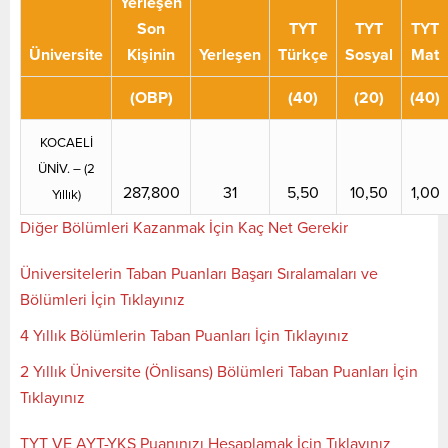
Yerleşen
Son
TYT
TYT
TYT
Üniversite
Kişinin
Yerleşen
Türkçe
Sosyal
Mat
(OBP)
(40)
(20)
(40)
KOCAELİ
ÜNİV. – (2
287,800
31
5,50
10,50
1,00
Yıllık)
Diğer Bölümleri Kazanmak İçin Kaç Net Gerekir
Üniversitelerin Taban Puanları Başarı Sıralamaları ve
Bölümleri İçin Tıklayınız
4 Yıllık Bölümlerin Taban Puanları İçin Tıklayınız
2 Yıllık Üniversite (Önlisans) Bölümleri Taban Puanları İçin
Tıklayınız
TYT VE AYT-YKS Puanınızı Hesaplamak İçin Tıklayınız