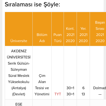
Sıralaması ise Şöyle:
Başarı
Kont.
Yer.
Sırası
Bölüm
Puan
2021
2021
2021
Üniversite
Adı
Türü
2020
2020
2020
AKDENİZ
ÜNİVERSİTESİ
Serik Gülsün-
Süleyman
Süral Meslek
Çim
Yüksekokulu
Alan
(Antalya)
Tesisi ve
30+1
6
Dolmad
(Devlet)
Yönetimi
TYT
30+1
13
—
EGE