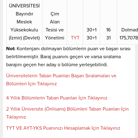
ÜNİVERSİTESİ
Bayındır
Çim
Meslek
Alan
Yüksekokulu
Tesisi ve
30+1
16
Dolmad
(İzmir) (Devlet)
Yönetimi
TYT
30+1
31
175,707
Not:
Kontenjanı dolmayan bölümlerin puan ve başarı sırası
belirtilmemiştir. Baraj puanını geçen ve varsa sıralama
barajını geçen her aday o bölüme yerleşebilirdi.
Üniversitelerin Taban Puanları Başarı Sıralamaları ve
Bölümleri İçin Tıklayınız
4 Yıllık Bölümlerin Taban Puanları İçin Tıklayınız
2 Yıllık Üniversite (Önlisans) Bölümleri Taban Puanları İçin
Tıklayınız
TYT VE AYT-YKS Puanınızı Hesaplamak İçin Tıklayınız