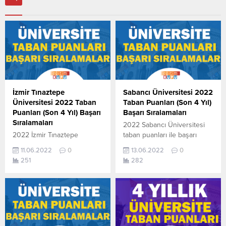
İzmir Tınaztepe
Sabancı Üniversitesi 2022
Üniversitesi 2022 Taban
Taban Puanları (Son 4 Yıl)
Puanları (Son 4 Yıl) Başarı
Başarı Sıralamaları
Sıralamaları
2022 Sabancı Üniversitesi
2022 İzmir Tınaztepe
taban puanları ile başarı
Üniversitesi taban puanları
sıralamaları açıklandı. En
11.06.2022
0
13.06.2022
0
ile başarı sıralamaları
güncel haline aşağıdaki
251
282
açıklandı. En güncel haline
tablodan ulaşabilirsiniz.
aşağıdaki tablodan
Sabancı Üniversitesi
ulaşabilirsiniz. İzmir
sıralama. 2022 TYT AYT
Tınaztepe Üniversitesi
(YKS) Taban Puanları ve
sıralama. 2022 TYT AYT
Başarı Sıralamaları aşağıdaki
(YKS) Taban Puanları ve
gibidir. Bu puanlar son 4
Başarı Sıralamaları aşağıdaki
yılına ait Üniversite