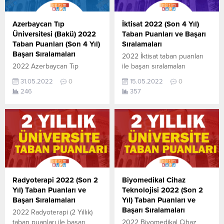
gibidir. Bu puanlar son 4
yerleştirme puanlarıdır.
yılına ait Üniversite
Sayfamızdaki verilerin
Azerbaycan Tıp
İktisat 2022 (Son 4 Yıl)
yerleştirme
tamamı ÖSYM ve YÖK-
Üniversitesi (Bakü) 2022
Taban Puanları ve Başarı
puanlarıdır. Sayfamızdaki
YÖKATLAS tarafından
Taban Puanları (Son 4 Yıl)
Sıralamaları
verilerin
yayınlanmış olan en son
Başarı Sıralamaları
2022 İktisat taban puanları
tamamı ÖSYM ve YÖK-
güncel puanlardır. Sabancı
2022 Azerbaycan Tıp
ile başarı sıralamaları
YÖKATLAS tarafından
Üniversitesi 2018...
Üniversitesi taban puanları
açıklandı. En güncel haline
yayınlanmış olan en son
31.05.2022
0
15.05.2022
0
ile başarı sıralamaları
aşağıdaki tablodan
güncel puanlardır. 4...
246
357
açıklandı. En güncel haline
ulaşabilirsiniz. 2022 TYT
aşağıdaki tablodan
AYT (YKS) Taban Puanları ve
ulaşabilirsiniz. Azerbaycan
Başarı Sıralamaları son 4 yıla
Tıp Üniversitesi sıralama.
ait veriler aşağıdaki
2022 TYT AYT (YKS) Taban
gibidir. Bu puanlar 2021,
Puanları ve Başarı
2020, 2019 ve 2018 yıllarına
Sıralamaları aşağıdaki gibidir.
ait Üniversite yerleştirme
Bu puanlar son 4 yılına ait
puanlarıdır. Sayfamızdaki
Üniversite yerleştirme
verilerin
Radyoterapi 2022 (Son 2
Biyomedikal Cihaz
puanlarıdır. Sayfamızdaki
tamamı ÖSYM ve YÖK-
Yıl) Taban Puanları ve
Teknolojisi 2022 (Son 2
verilerin
YÖKATLAS tarafından
Başarı Sıralamaları
Yıl) Taban Puanları ve
tamamı ÖSYM ve YÖK-
yayınlanmış olan en son
Başarı Sıralamaları
2022 Radyoterapi (2 Yıllık)
YÖKATLAS tarafından
güncel puanlardır. İktisat
taban puanları ile başarı
2022 Biyomedikal Cihaz