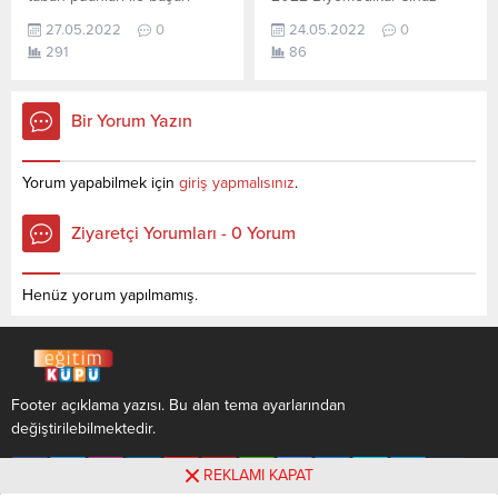
yayınlanmış olan en son
sıralama...
sıralamaları açıklandı. En
Teknolojisi (2 Yıllık) taban
güncel puanlardır.
27.05.2022
0
24.05.2022
0
güncel haline aşağıdaki
puanları ile başarı
Azerbaycan...
291
86
tablodan ulaşabilirsiniz.
sıralamaları açıklandı. En
Radyoterapi (2 Yıllık)
güncel haline aşağıdaki
sıralama.2022 TYT AYT (YKS)
tablodan ulaşabilirsiniz.
Bir Yorum Yazın
Taban Puanları, Kontenjanları
Biyomedikal Cihaz
ve Başarı Sıralamaları
Teknolojisi (2 Yıllık)
aşağıdaki gibidir. Bu puanlar
sıralama.2022 TYT AYT (YKS)
Yorum yapabilmek için
giriş yapmalısınız
.
2021 ve 2020 yılına ait
Taban Puanları, Kontenjanları
önlisans (iki yıllık )üniversite
ve Başarı Sıralamaları
Ziyaretçi Yorumları - 0 Yorum
yerleştirme
aşağıdaki gibidir. Bu puanlar
puanlarıdır. Sayfamızdaki
2021 ve 2020 yılına ait
verilerin tamamı ÖSYM ve
önlisans (iki yıllık )üniversite
Henüz yorum yapılmamış.
YÖK (YÖKATLAS) tarafından
yerleştirme
yayınlanmış olan en...
puanlarıdır. Sayfamızdaki
verilerin tamamı ÖSYM ve...
Footer açıklama yazısı. Bu alan tema ayarlarından
değiştirilebilmektedir.
REKLAMI KAPAT