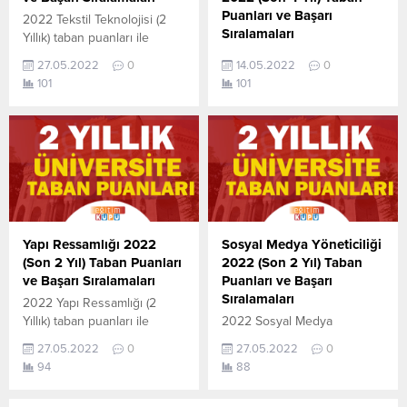
tamamı ÖSYM ve YÖK-
verilerin
Puanları ve Başarı
2022 Tekstil Teknolojisi (2
YÖKATLAS tarafından
tamamı ÖSYM ve YÖK-
Sıralamaları
Yıllık) taban puanları ile
yayınlanmış olan en son
YÖKATLAS tarafından
başarı sıralamaları açıklandı.
2022 Gemi İnşaatı ve Gemi
güncel
yayınlanmış olan en son
27.05.2022
0
14.05.2022
0
En güncel haline aşağıdaki
Makineleri Mühendisliği
puanlardır. Nanoteknoloji...
güncel...
101
101
tablodan ulaşabilirsiniz.
taban puanları ile başarı
Tekstil Teknolojisi (2 Yıllık)
sıralamaları açıklandı. En
sıralama.2022 TYT AYT (YKS)
güncel haline aşağıdaki
Taban Puanları, Kontenjanları
tablodan ulaşabilirsiniz. 2022
ve Başarı Sıralamaları
TYT AYT (YKS) Taban
aşağıdaki gibidir. Bu puanlar
Puanları ve Başarı
2021 ve 2020 yılına ait
Sıralamaları son 4 yıla ait
önlisans (iki yıllık )üniversite
veriler aşağıdaki gibidir. Bu
yerleştirme
puanlar 2021, 2020, 2019 ve
Yapı Ressamlığı 2022
Sosyal Medya Yöneticiliği
puanlarıdır. Sayfamızdaki
2018 yıllarına ait Üniversite
(Son 2 Yıl) Taban Puanları
2022 (Son 2 Yıl) Taban
verilerin tamamı ÖSYM ve
yerleştirme
ve Başarı Sıralamaları
Puanları ve Başarı
YÖK (YÖKATLAS) tarafından...
puanlarıdır. Sayfamızdaki
Sıralamaları
2022 Yapı Ressamlığı (2
verilerin
Yıllık) taban puanları ile
2022 Sosyal Medya
tamamı ÖSYM ve YÖK-
başarı sıralamaları açıklandı.
Yöneticiliği (2 Yıllık) taban
YÖKATLAS tarafından
27.05.2022
0
27.05.2022
0
En güncel haline aşağıdaki
puanları ile başarı
yayınlanmış olan...
94
88
tablodan ulaşabilirsiniz. Yapı
sıralamaları açıklandı. En
Ressamlığı (2 Yıllık)
güncel haline aşağıdaki