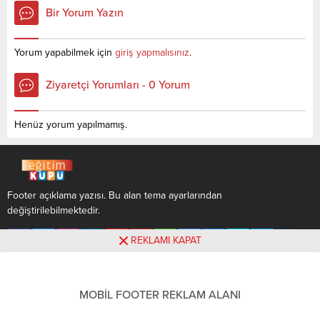
sıralama.2022 TYT AYT (YKS)
tablodan ulaşabilirsiniz.
Bir Yorum Yazın
Taban Puanları, Kontenjanları
Sosyal Medya Yöneticiliği (2
ve Başarı Sıralamaları
Yıllık) sıralama.2022 TYT AYT
aşağıdaki gibidir. Bu puanlar
(YKS) Taban Puanları,
Yorum yapabilmek için
giriş yapmalısınız
.
2021 ve 2020 yılına ait
Kontenjanları ve Başarı
önlisans (iki yıllık )üniversite
Sıralamaları aşağıdaki
Ziyaretçi Yorumları - 0 Yorum
yerleştirme
gibidir. Bu puanlar 2021 ve
puanlarıdır. Sayfamızdaki
2020 yılına ait önlisans (iki
verilerin tamamı ÖSYM ve
yıllık )üniversite yerleştirme
Henüz yorum yapılmamış.
YÖK (YÖKATLAS) tarafından...
puanlarıdır. Sayfamızdaki
verilerin tamamı ÖSYM ve...
Footer açıklama yazısı. Bu alan tema ayarlarından
değiştirilebilmektedir.
REKLAMI KAPAT
MOBİL FOOTER REKLAM ALANI
Footer açıklama yazısı. Bu alan tema ayarlarından
değiştirilebilmektedir.