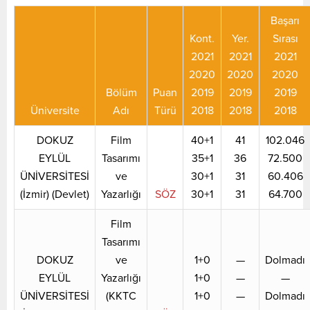
Başarı
Kont.
Yer.
Sırası
2021
2021
2021
2020
2020
2020
Bölüm
Puan
2019
2019
2019
Üniversite
Adı
Türü
2018
2018
2018
DOKUZ
Film
40+1
41
102.046
EYLÜL
Tasarımı
35+1
36
72.500
ÜNİVERSİTESİ
ve
30+1
31
60.406
(İzmir) (Devlet)
Yazarlığı
SÖZ
30+1
31
64.700
Film
Tasarımı
DOKUZ
ve
1+0
—
Dolmadı
EYLÜL
Yazarlığı
1+0
—
—
ÜNİVERSİTESİ
(KKTC
1+0
—
Dolmadı