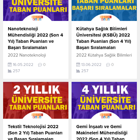
Nanoteknoloji
Kütahya Sağlık Bilimleri
Mühendisliği 2022 (Son 4
Üniversitesi (KSBÜ) 2022
Yıl) Taban Puanları ve
Taban Puanları (Son 4 Yıl)
Başarı Sıralamaları
Başarı Sıralamaları
2022 Nanoteknoloji
2022 Kütahya Sağlık Bilimleri
Mühendisliği taban puanları
Üniversitesi taban puanları
16.05.2022
0
13.06.2022
0
ile başarı sıralamaları
ile başarı sıralamaları
257
257
açıklandı. En güncel haline
açıklandı. En güncel haline
aşağıdaki tablodan
aşağıdaki tablodan
ulaşabilirsiniz. 2022 TYT
ulaşabilirsiniz. Kütahya Sağlık
AYT (YKS) Taban Puanları ve
Bilimleri Üniversitesi
Başarı Sıralamaları son 4 yıla
sıralama. 2022 TYT AYT
ait veriler aşağıdaki
(YKS) Taban Puanları ve
gibidir. Bu puanlar 2021,
Başarı Sıralamaları aşağıdaki
2020, 2019 ve 2018 yıllarına
gibidir. Bu puanlar son 4
ait Üniversite yerleştirme
yılına ait Üniversite
Tekstil Teknolojisi 2022
Gemi İnşaatı ve Gemi
puanlarıdır. Sayfamızdaki
yerleştirme
(Son 2 Yıl) Taban Puanları
Makineleri Mühendisliği
verilerin
puanlarıdır. Sayfamızdaki
ve Başarı Sıralamaları
2022 (Son 4 Yıl) Taban