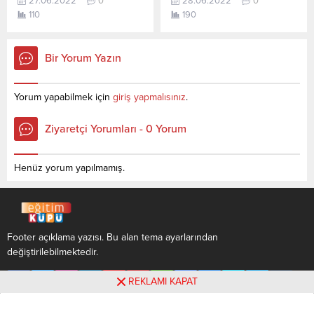
27.06.2022
0
28.06.2022
0
Ceza İnfaz ve Güvenlik
sorusunun cevabını
110
190
Hizmetler (2 Yıllık) için kaç
aşağıdan öğrenebilirsiniz. Bu
net yapmam gerekir
veriler 2021 TYT-AYT
sorusunun cevabını
sınavında en son yerleşen
Bir Yorum Yazın
aşağıdan öğrenebilirsiniz. Bu
öğrencilerin yapmış olduğu
veriler 2021 TYT-AYT
netlerdir. YÖKATLAS YKS-
sınavında en son yerleşen
TYT Net Sihirbazı, YKS-TYT
Yorum yapabilmek için
giriş yapmalısınız
.
öğrencilerin yapmış olduğu
Net Sihirbazı. Sayfamızdaki
netlerdir. YÖKATLAS YKS-
verilerin tamamı
Ziyaretçi Yorumları - 0 Yorum
TYT Net Sihirbazı, YKS-TYT
YÖK tarafından yayınlanmış
Net Sihirbazı. Sayfamızdaki
olan en son güncel...
verilerin...
Henüz yorum yapılmamış.
Footer açıklama yazısı. Bu alan tema ayarlarından
değiştirilebilmektedir.
REKLAMI KAPAT