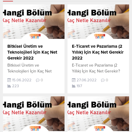
Bitkisel Üretim ve
E-Ticaret ve Pazarlama (2
Teknolojileri İçin Kaç Net
Yıllık) İçin Kaç Net Gerekir
Gerekir 2022
2022
Bitkisel Üretim ve
E-Ticaret ve Pazarlama (2
Teknolojileri İçin Kaç Net
Yıllık) İçin Kaç Net Gerekir?
Gerekir? 2022 TYT–AYT
2022 TYT–AYT E-Ticaret ve
15.06.2022
0
27.06.2022
0
Bitkisel Üretim ve
Pazarlama (2 Yıllık) için kaç
223
197
Teknolojileri için kaç net
net yapmam gerekir
yapmam gerekir sorusunun
sorusunun cevabını
cevabını aşağıdan
aşağıdan öğrenebilirsiniz. Bu
öğrenebilirsiniz. Bu veriler
veriler 2021 TYT-AYT
2021 TYT-AYT sınavında en
sınavında en son yerleşen
son yerleşen öğrencilerin
öğrencilerin yapmış olduğu
yapmış olduğu netlerdir.
netlerdir. YÖKATLAS YKS-
YÖKATLAS YKS-TYT Net
TYT Net Sihirbazı, YKS-TYT