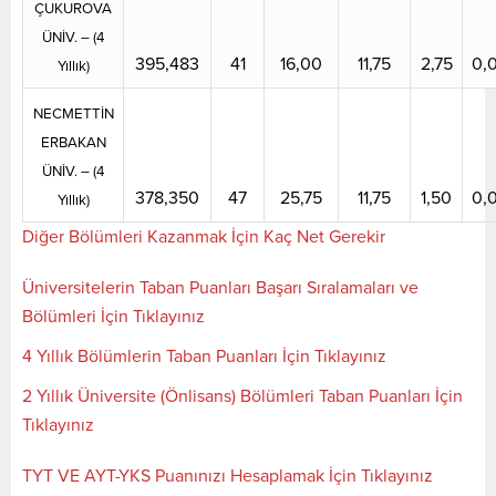
ÇUKUROVA
ÜNİV. – (4
395,483
41
16,00
11,75
2,75
0,
Yıllık)
NECMETTİN
ERBAKAN
ÜNİV. –
(4
378,350
47
25,75
11,75
1,50
0,
Yıllık)
Diğer Bölümleri Kazanmak İçin Kaç Net Gerekir
Üniversitelerin Taban Puanları Başarı Sıralamaları ve
Bölümleri İçin Tıklayınız
4 Yıllık Bölümlerin Taban Puanları İçin Tıklayınız
2 Yıllık Üniversite (Önlisans) Bölümleri Taban Puanları İçin
Tıklayınız
TYT VE AYT-YKS Puanınızı Hesaplamak İçin Tıklayınız