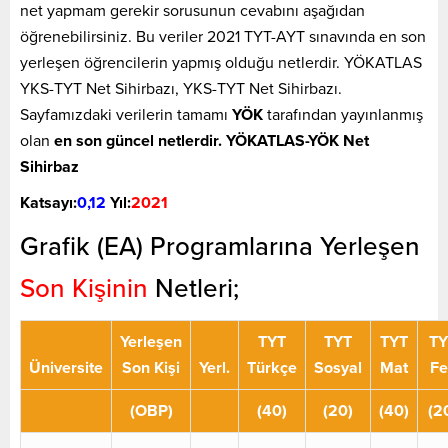
net yapmam gerekir sorusunun cevabını aşağıdan
öğrenebilirsiniz. Bu veriler 2021 TYT-AYT sınavında en son
yerleşen öğrencilerin yapmış olduğu netlerdir. YÖKATLAS
YKS-TYT Net Sihirbazı, YKS-TYT Net Sihirbazı.
Sayfamızdaki verilerin tamamı
YÖK
tarafından yayınlanmış
olan
en son güncel netlerdir. YÖKATLAS-YÖK Net
Sihirbaz
Katsayı:
0,12
Yıl:
2021
Grafik (EA) Programlarına Yerleşen
Son Kişinin
Netleri;
Yerleşen
TYT
TYT
TYT
TY
Üniversite
Son Kişi
Yerl.
Türkçe
Sosyal
Mat
Fe
(OBP)
(40)
(20)
(40)
(2