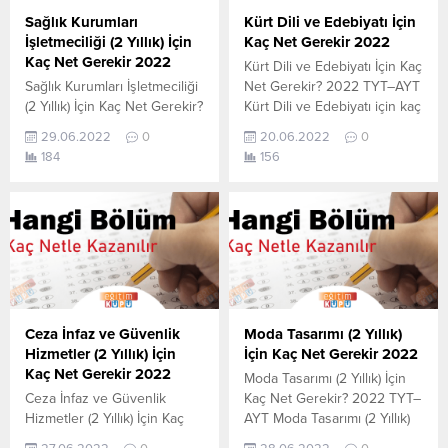
Sihirbazı, YKS-TYT Net
Net Sihirbazı. Sayfamızdaki
Sağlık Kurumları
Kürt Dili ve Edebiyatı İçin
Sihirbazı. Sayfamızdaki
verilerin tamamı
İşletmeciliği (2 Yıllık) İçin
Kaç Net Gerekir 2022
verilerin tamamı
YÖK tarafından yayınlanmış
Kaç Net Gerekir 2022
Kürt Dili ve Edebiyatı İçin Kaç
YÖK tarafından yayınlanmış
olan en...
Sağlık Kurumları İşletmeciliği
Net Gerekir? 2022 TYT–AYT
olan en son güncel...
(2 Yıllık) İçin Kaç Net Gerekir?
Kürt Dili ve Edebiyatı için kaç
2022 TYT–AYT Sağlık
net yapmam gerekir
29.06.2022
0
20.06.2022
0
Kurumları İşletmeciliği (2
sorusunun cevabını
184
156
Yıllık) için kaç net yapmam
aşağıdan öğrenebilirsiniz. Bu
gerekir sorusunun cevabını
veriler 2021 TYT-AYT
aşağıdan öğrenebilirsiniz. Bu
sınavında en son yerleşen
veriler 2021 TYT-AYT
öğrencilerin yapmış olduğu
sınavında en son yerleşen
netlerdir. YÖKATLAS YKS-
öğrencilerin yapmış olduğu
TYT Net Sihirbazı, YKS-TYT
netlerdir. YÖKATLAS YKS-
Net Sihirbazı. Sayfamızdaki
TYT Net Sihirbazı, YKS-TYT
verilerin tamamı
Net Sihirbazı. Sayfamızdaki
YÖK tarafından yayınlanmış
Ceza İnfaz ve Güvenlik
Moda Tasarımı (2 Yıllık)
verilerin tamamı
olan en son güncel...
Hizmetler (2 Yıllık) İçin
İçin Kaç Net Gerekir 2022
YÖK tarafından yayınlanmış
Kaç Net Gerekir 2022
Moda Tasarımı (2 Yıllık) İçin
olan en...
Ceza İnfaz ve Güvenlik
Kaç Net Gerekir? 2022 TYT–
Hizmetler (2 Yıllık) İçin Kaç
AYT Moda Tasarımı (2 Yıllık)
Net Gerekir? 2022 TYT–AYT
için kaç net yapmam gerekir