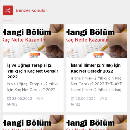
Benzer Konular
İş ve Uğraşı Terapisi (2
İslami İlimler (2 Yıllık) İçin
Yıllık) İçin Kaç Net Gerekir
Kaç Net Gerekir 2022
2022
İslami İlimler (2 Yıllık) İçin Kaç
İş ve Uğraşı Terapisi (2 Yıllık)
Net Gerekir? 2022 TYT–AYT
İçin Kaç Net Gerekir? 2022
İslami İlimler (2 Yıllık) için kaç
TYT–AYT İş ve Uğraşı
net yapmam gerekir
28.06.2022
0
28.06.2022
0
Terapisi (2 Yıllık) için kaç net
sorusunun cevabını
163
112
yapmam gerekir sorusunun
aşağıdan öğrenebilirsiniz. Bu
cevabını aşağıdan
veriler 2021 TYT-AYT
öğrenebilirsiniz. Bu veriler
sınavında en son yerleşen
2021 TYT-AYT sınavında en
öğrencilerin yapmış olduğu