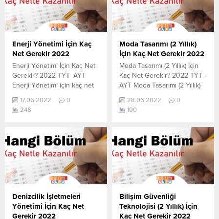
son yerleşen öğrencilerin
netlerdir. YÖKATLAS YKS-
yapmış olduğu netlerdir.
TYT Net Sihirbazı, YKS-TYT
YÖKATLAS YKS-TYT Net
Net Sihirbazı. Sayfamızdaki
Sihirbazı, YKS-TYT Net
verilerin tamamı
Sihirbazı. Sayfamızdaki
YÖK tarafından yayınlanmış
Enerji Yönetimi İçin Kaç
Moda Tasarımı (2 Yıllık)
verilerin tamamı
olan en son güncel...
Net Gerekir 2022
İçin Kaç Net Gerekir 2022
YÖK tarafından...
Enerji Yönetimi İçin Kaç Net
Moda Tasarımı (2 Yıllık) İçin
Gerekir? 2022 TYT–AYT
Kaç Net Gerekir? 2022 TYT–
Enerji Yönetimi için kaç net
AYT Moda Tasarımı (2 Yıllık)
yapmam gerekir sorusunun
için kaç net yapmam gerekir
17.06.2022
0
28.06.2022
0
cevabını aşağıdan
sorusunun cevabını
248
190
öğrenebilirsiniz. Bu veriler
aşağıdan öğrenebilirsiniz. Bu
2021 TYT-AYT sınavında en
veriler 2021 TYT-AYT
son yerleşen öğrencilerin
sınavında en son yerleşen
yapmış olduğu netlerdir.
öğrencilerin yapmış olduğu
YÖKATLAS YKS-TYT Net
netlerdir. YÖKATLAS YKS-
Sihirbazı, YKS-TYT Net
TYT Net Sihirbazı, YKS-TYT
Sihirbazı. Sayfamızdaki
Net Sihirbazı. Sayfamızdaki
verilerin tamamı
verilerin tamamı
YÖK tarafından yayınlanmış
YÖK tarafından yayınlanmış
Denizcilik İşletmeleri
Bilişim Güvenliği
olan en son güncel netlerdir.
olan en son güncel...
Yönetimi İçin Kaç Net
Teknolojisi (2 Yıllık) İçin
YÖKATLAS-YÖK Net
Gerekir 2022
Kaç Net Gerekir 2022