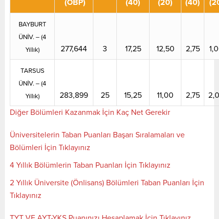
(OBP)
(40)
(20)
(40)
(2
BAYBURT
ÜNİV. – (4
277,644
3
17,25
12,50
2,75
1,
Yıllık)
TARSUS
ÜNİV. – (4
283,899
25
15,25
11,00
2,75
2,
Yıllık)
Diğer Bölümleri Kazanmak İçin Kaç Net Gerekir
Üniversitelerin Taban Puanları Başarı Sıralamaları ve
Bölümleri İçin Tıklayınız
4 Yıllık Bölümlerin Taban Puanları İçin Tıklayınız
2 Yıllık Üniversite (Önlisans) Bölümleri Taban Puanları İçin
Tıklayınız
TYT VE AYT-YKS Puanınızı Hesaplamak İçin Tıklayınız