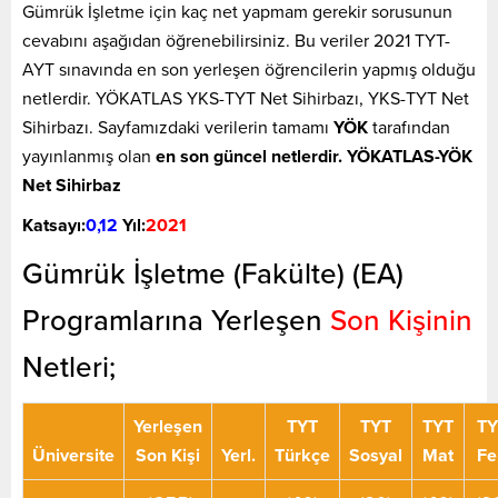
Gümrük İşletme için kaç net yapmam gerekir sorusunun
cevabını aşağıdan öğrenebilirsiniz. Bu veriler 2021 TYT-
AYT sınavında en son yerleşen öğrencilerin yapmış olduğu
netlerdir. YÖKATLAS YKS-TYT Net Sihirbazı, YKS-TYT Net
Sihirbazı. Sayfamızdaki verilerin tamamı
YÖK
tarafından
yayınlanmış olan
en son güncel netlerdir. YÖKATLAS-YÖK
Net Sihirbaz
Katsayı:
0,12
Yıl:
2021
Gümrük İşletme (Fakülte) (EA)
Programlarına Yerleşen
Son Kişinin
Netleri;
Yerleşen
TYT
TYT
TYT
TY
Üniversite
Son Kişi
Yerl.
Türkçe
Sosyal
Mat
Fe