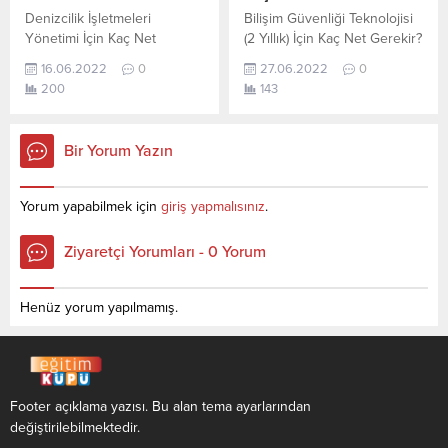
Sihirbaz...
Denizcilik İşletmeleri
Bilişim Güvenliği Teknolojisi
Yönetimi İçin Kaç Net
(2 Yıllık) İçin Kaç Net Gerekir?
Gerekir? 2022 TYT–AYT
2022 TYT–AYT Bilişim
16.06.2022
0
27.06.2022
0
Denizcilik İşletmeleri
Güvenliği Teknolojisi (2 Yıllık)
200
143
Yönetimi için kaç net
için kaç net yapmam gerekir
yapmam gerekir sorusunun
sorusunun cevabını
cevabını aşağıdan
aşağıdan öğrenebilirsiniz. Bu
Bir Yorum Yazın
öğrenebilirsiniz. Bu veriler
veriler 2021 TYT-AYT
2021 TYT-AYT sınavında en
sınavında en son yerleşen
son yerleşen öğrencilerin
öğrencilerin yapmış olduğu
Yorum yapabilmek için
giriş yapmalısınız
.
yapmış olduğu netlerdir.
netlerdir. YÖKATLAS YKS-
YÖKATLAS YKS-TYT Net
TYT Net Sihirbazı, YKS-TYT
Ziyaretçi Yorumları - 0 Yorum
Sihirbazı, YKS-TYT Net
Net Sihirbazı. Sayfamızdaki
Sihirbazı. Sayfamızdaki
verilerin tamamı
verilerin tamamı
YÖK tarafından yayınlanmış
Henüz yorum yapılmamış.
YÖK tarafından yayınlanmış
olan en...
olan en son güncel netlerdir.
YÖKATLAS-YÖK...
Footer açıklama yazısı. Bu alan tema ayarlarından
değiştirilebilmektedir.