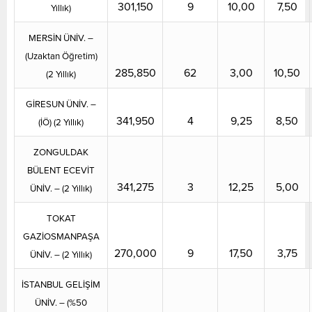
301,150
9
10,00
7,50
Yıllık)
MERSİN ÜNİV. –
(Uzaktan Öğretim)
285,850
62
3,00
10,50
(2 Yıllık)
GİRESUN ÜNİV. –
341,950
4
9,25
8,50
(İÖ) (2 Yıllık)
ZONGULDAK
BÜLENT ECEVİT
341,275
3
12,25
5,00
ÜNİV. – (2 Yıllık)
TOKAT
GAZİOSMANPAŞA
270,000
9
17,50
3,75
ÜNİV. – (2 Yıllık)
İSTANBUL GELİŞİM
ÜNİV. – (%50