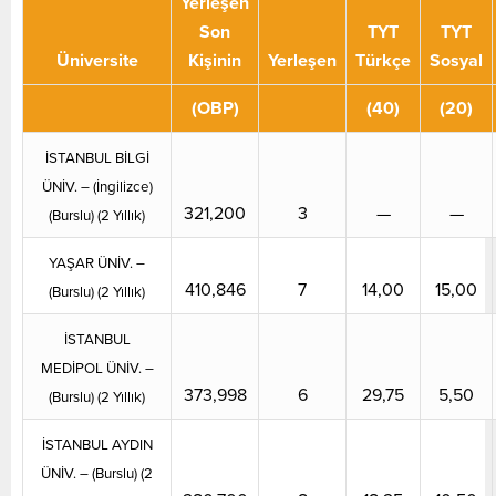
Yerleşen
Son
TYT
TYT
Üniversite
Kişinin
Yerleşen
Türkçe
Sosyal
(OBP)
(40)
(20)
İSTANBUL BİLGİ
ÜNİV. – (İngilizce)
321,200
3
—
—
(Burslu) (2 Yıllık)
YAŞAR ÜNİV. –
410,846
7
14,00
15,00
(Burslu) (2 Yıllık)
İSTANBUL
MEDİPOL ÜNİV. –
373,998
6
29,75
5,50
(Burslu) (2 Yıllık)
İSTANBUL AYDIN
ÜNİV. – (Burslu) (2