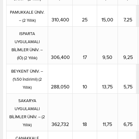
PAMUKKALE ÜNİV.
310,400
25
15,00
7,25
– (2 Yıllık)
ISPARTA
UYGULAMALI
BİLİMLER ÜNİV. –
306,400
17
9,50
9,25
(İÖ) (2 Yıllık)
BEYKENT ÜNİV. –
(%50 İndirimli) (2
288,050
10
13,75
5,75
Yıllık)
SAKARYA
UYGULAMALI
BİLİMLER ÜNİV. – (2
362,732
18
11,75
6,75
Yıllık)
ÇANAKKALE