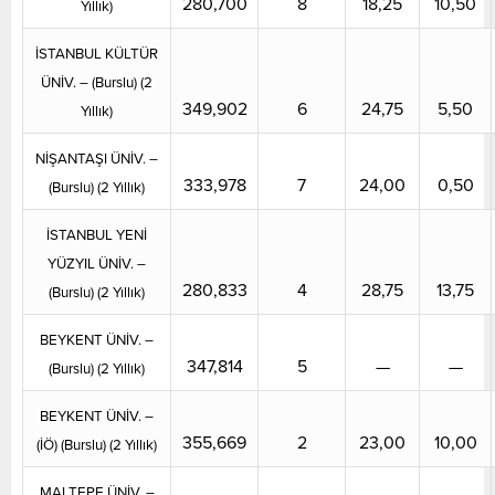
280,700
8
18,25
10,50
Yıllık)
İSTANBUL KÜLTÜR
ÜNİV. – (Burslu) (2
349,902
6
24,75
5,50
Yıllık)
NİŞANTAŞI ÜNİV. –
333,978
7
24,00
0,50
(Burslu) (2 Yıllık)
İSTANBUL YENİ
YÜZYIL ÜNİV. –
280,833
4
28,75
13,75
(Burslu) (2 Yıllık)
BEYKENT ÜNİV. –
347,814
5
—
—
(Burslu) (2 Yıllık)
BEYKENT ÜNİV. –
355,669
2
23,00
10,00
(İÖ) (Burslu) (2 Yıllık)
MALTEPE ÜNİV. –