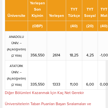
Yerleşen
Son
TYT
TYT
TYT
Üniversite
Kişinin
Yerleşen
Türkçe
Sosyal
Mat
(OBP)
(40)
(20)
(40)
ANADOLU
ÜNİV. –
(Açıköğretim)
356,550
2614
18,25
4,25
-1,00
(2 Yıllık)
ATATÜRK
ÜNİV. –
(Açıköğretim)
335,550
1333
11,00
6,00
0,00
(2 Yıllık)
Diğer Bölümleri Kazanmak İçin Kaç Net Gerekir
Üniversitelerin Taban Puanları Başarı Sıralamaları ve