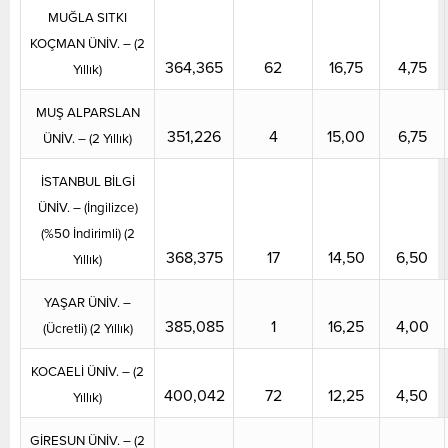
MUĞLA SITKI
KOÇMAN ÜNİV. – (2
364,365
62
16,75
4,75
Yıllık)
MUŞ ALPARSLAN
351,226
4
15,00
6,75
ÜNİV. – (2 Yıllık)
İSTANBUL BİLGİ
ÜNİV. – (İngilizce)
(%50 İndirimli) (2
368,375
17
14,50
6,50
Yıllık)
YAŞAR ÜNİV. –
385,085
1
16,25
4,00
(Ücretli) (2 Yıllık)
KOCAELİ ÜNİV. – (2
400,042
72
12,25
4,50
Yıllık)
GİRESUN ÜNİV. – (2