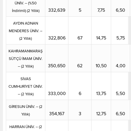
ÜNİV. – (%50
332,639
5
7,75
6,50
İndirimli) (2 Yıllık)
AYDIN ADNAN
MENDERES ÜNİV. –
322,806
67
14,75
5,75
(2 Yıllık)
KAHRAMANMARAŞ
SÜTÇÜ İMAM ÜNİV.
350,650
62
10,50
4,00
– (2 Yıllık)
SİVAS
CUMHURİYET ÜNİV.
333,000
6
13,75
5,50
– (2 Yıllık)
GİRESUN ÜNİV. – (2
354,167
3
12,75
6,50
Yıllık)
HARRAN ÜNİV. – (2