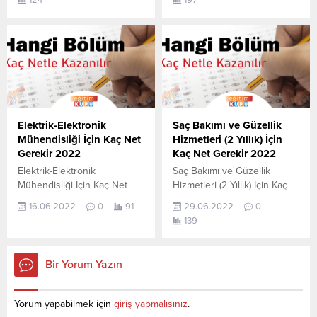
net yapmam gerekir
yapmam gerekir sorusunun
sorusunun cevabını
cevabını aşağıdan
aşağıdan öğrenebilirsiniz. Bu
öğrenebilirsiniz. Bu veriler
veriler 2021 TYT-AYT
2021 TYT-AYT sınavında en
sınavında en son yerleşen
son yerleşen öğrencilerin
öğrencilerin yapmış olduğu
yapmış olduğu netlerdir.
netlerdir. YÖKATLAS YKS-
YÖKATLAS YKS-TYT Net
TYT Net Sihirbazı, YKS-TYT
Sihirbazı, YKS-TYT Net
Net Sihirbazı. Sayfamızdaki
Sihirbazı. Sayfamızdaki
Elektrik-Elektronik
Saç Bakımı ve Güzellik
verilerin tamamı
verilerin tamamı
Mühendisliği İçin Kaç Net
Hizmetleri (2 Yıllık) İçin
YÖK tarafından...
YÖK tarafından yayınlanmış
Gerekir 2022
Kaç Net Gerekir 2022
olan en son güncel...
Elektrik-Elektronik
Saç Bakımı ve Güzellik
Mühendisliği İçin Kaç Net
Hizmetleri (2 Yıllık) İçin Kaç
Gerekir? 2022 TYT–AYT
Net Gerekir? 2022 TYT–AYT
16.06.2022
0
91
29.06.2022
0
Elektrik-Elektronik
Saç Bakımı ve Güzellik
139
Mühendisliği için kaç net
Hizmetleri (2 Yıllık) için kaç
yapmam gerekir sorusunun
net yapmam gerekir
cevabını aşağıdan
sorusunun cevabını
Bir Yorum Yazın
öğrenebilirsiniz. Bu veriler
aşağıdan öğrenebilirsiniz. Bu
2021 TYT-AYT sınavında en
veriler 2021 TYT-AYT
son yerleşen öğrencilerin
sınavında en son yerleşen
Yorum yapabilmek için
giriş yapmalısınız
.
yapmış olduğu netlerdir.
öğrencilerin yapmış olduğu