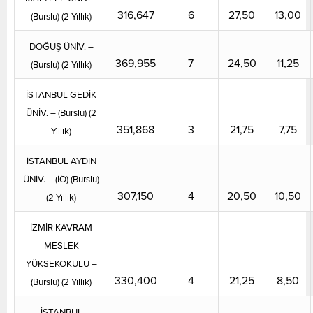
316,647
6
27,50
13,00
(Burslu) (2 Yıllık)
DOĞUŞ ÜNİV. –
369,955
7
24,50
11,25
(Burslu) (2 Yıllık)
İSTANBUL GEDİK
ÜNİV. – (Burslu) (2
351,868
3
21,75
7,75
Yıllık)
İSTANBUL AYDIN
ÜNİV. – (İÖ) (Burslu)
307,150
4
20,50
10,50
(2 Yıllık)
İZMİR KAVRAM
MESLEK
YÜKSEKOKULU –
330,400
4
21,25
8,50
(Burslu) (2 Yıllık)
İSTANBUL