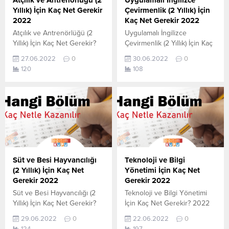
Atçılık ve Antrenörlüğü (2
Uygulamalı İngilizce
Yıllık) İçin Kaç Net Gerekir
Çevirmenlik (2 Yıllık) İçin
2022
Kaç Net Gerekir 2022
Atçılık ve Antrenörlüğü (2
Uygulamalı İngilizce
Yıllık) İçin Kaç Net Gerekir?
Çevirmenlik (2 Yıllık) İçin Kaç
2022 TYT–AYT Atçılık ve
Net Gerekir? 2022 TYT–AYT
27.06.2022
0
30.06.2022
0
Antrenörlüğü (2 Yıllık) için
Uygulamalı İngilizce
120
108
kaç net yapmam gerekir
Çevirmenlik (2 Yıllık) için kaç
sorusunun cevabını
net yapmam gerekir
aşağıdan öğrenebilirsiniz. Bu
sorusunun cevabını
veriler 2021 TYT-AYT
aşağıdan öğrenebilirsiniz. Bu
sınavında en son yerleşen
veriler 2021 TYT-AYT
öğrencilerin yapmış olduğu
sınavında en son yerleşen
netlerdir. YÖKATLAS YKS-
öğrencilerin yapmış olduğu
TYT Net Sihirbazı, YKS-TYT
netlerdir. YÖKATLAS YKS-
Net Sihirbazı. Sayfamızdaki
TYT Net Sihirbazı, YKS-TYT
Süt ve Besi Hayvancılığı
Teknoloji ve Bilgi
verilerin tamamı
Net Sihirbazı. Sayfamızdaki
(2 Yıllık) İçin Kaç Net
Yönetimi İçin Kaç Net
YÖK tarafından yayınlanmış
verilerin tamamı
Gerekir 2022
Gerekir 2022
olan en...
YÖK tarafından yayınlanmış
Süt ve Besi Hayvancılığı (2
Teknoloji ve Bilgi Yönetimi
olan en...
Yıllık) İçin Kaç Net Gerekir?
İçin Kaç Net Gerekir? 2022
2022 TYT–AYT Süt ve Besi
TYT–AYT Teknoloji ve Bilgi
29.06.2022
0
22.06.2022
0
Hayvancılığı (2 Yıllık) için kaç
Yönetimi için kaç net
124
197