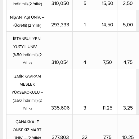
310,050
5
15,50
2,50
İndirimli) (2 Yıllık)
NİŞANTAŞI ÜNİV. –
293,333
1
14,50
5,00
(Ücretli) (2 Yıllık)
İSTANBUL YENİ
YÜZYIL ÜNİV. –
(%50 İndirimli) (2
310,054
4
7,50
4,75
Yıllık)
İZMİR KAVRAM
MESLEK
YÜKSEKOKULU –
(%50 İndirimli) (2
335,606
3
11,25
3,25
Yıllık)
ÇANAKKALE
ONSEKİZ MART
377,803
32
7,75
10,25
ÜNİV. – (2 Yıllık)