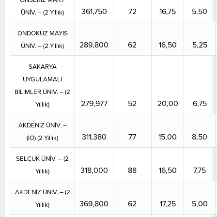
361,750
72
16,75
5,50
ÜNİV. – (2 Yıllık)
ONDOKUZ MAYIS
289,800
62
16,50
5,25
ÜNİV. – (2 Yıllık)
SAKARYA
UYGULAMALI
BİLİMLER ÜNİV. – (2
279,977
52
20,00
6,75
Yıllık)
AKDENİZ ÜNİV. –
311,380
77
15,00
8,50
(İÖ) (2 Yıllık)
SELÇUK ÜNİV. – (2
318,000
88
16,50
7,75
Yıllık)
AKDENİZ ÜNİV. – (2
369,800
62
17,25
5,00
Yıllık)