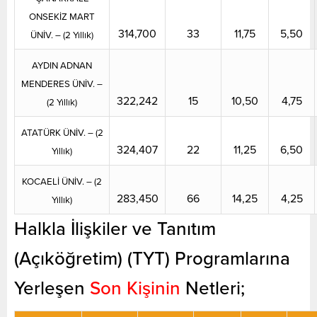
ONSEKİZ MART
314,700
33
11,75
5,50
ÜNİV. – (2 Yıllık)
AYDIN ADNAN
MENDERES ÜNİV. –
322,242
15
10,50
4,75
(2 Yıllık)
ATATÜRK ÜNİV. – (2
324,407
22
11,25
6,50
Yıllık)
KOCAELİ ÜNİV. – (2
283,450
66
14,25
4,25
Yıllık)
Halkla İlişkiler ve Tanıtım
(Açıköğretim) (TYT) Programlarına
Yerleşen
Son Kişinin
Netleri;