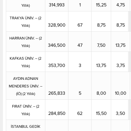
314,993
1
15,25
4,75
Yıllık)
TRAKYA ÜNİV. – (2
328,900
67
8,75
8,75
Yıllık)
HARRAN ÜNİV. – (2
346,500
47
7,50
13,75
Yıllık)
KAFKAS ÜNİV. – (2
353,700
3
13,75
3,75
Yıllık)
AYDIN ADNAN
MENDERES ÜNİV. –
265,833
5
8,00
10,00
(İÖ) (2 Yıllık)
FIRAT ÜNİV. – (2
284,850
62
15,50
3,50
Yıllık)
İSTANBUL GEDİK