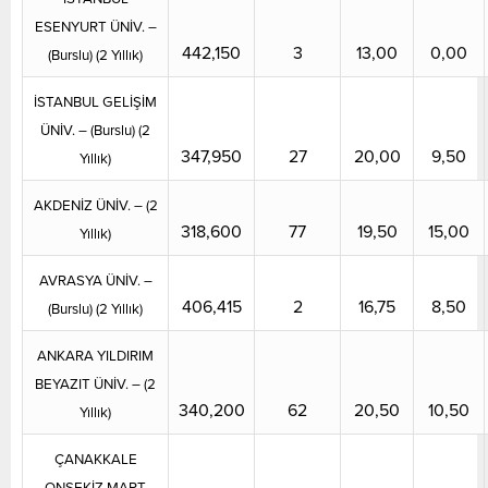
ESENYURT ÜNİV. –
442,150
3
13,00
0,00
(Burslu) (2 Yıllık)
İSTANBUL GELİŞİM
ÜNİV. – (Burslu) (2
347,950
27
20,00
9,50
Yıllık)
AKDENİZ ÜNİV. – (2
318,600
77
19,50
15,00
Yıllık)
AVRASYA ÜNİV. –
406,415
2
16,75
8,50
(Burslu) (2 Yıllık)
ANKARA YILDIRIM
BEYAZIT ÜNİV. – (2
340,200
62
20,50
10,50
Yıllık)
ÇANAKKALE
ONSEKİZ MART