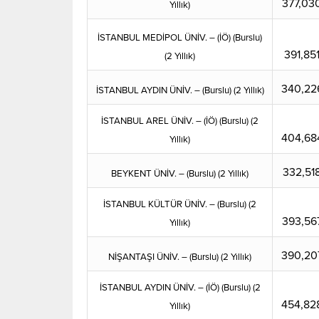
377,03
Yıllık)
İSTANBUL MEDİPOL ÜNİV. – (İÖ) (Burslu)
391,85
(2 Yıllık)
340,22
İSTANBUL AYDIN ÜNİV. – (Burslu) (2 Yıllık)
İSTANBUL AREL ÜNİV. – (İÖ) (Burslu) (2
404,68
Yıllık)
332,51
BEYKENT ÜNİV. – (Burslu) (2 Yıllık)
İSTANBUL KÜLTÜR ÜNİV. – (Burslu) (2
393,56
Yıllık)
390,20
NİŞANTAŞI ÜNİV. – (Burslu) (2 Yıllık)
İSTANBUL AYDIN ÜNİV. – (İÖ) (Burslu) (2
454,82
Yıllık)