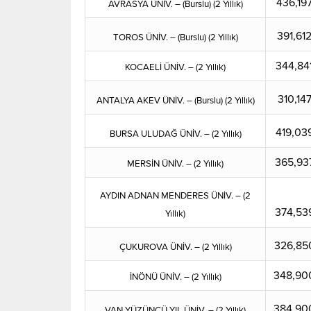
436,19
AVRASYA ÜNİV. – (Burslu) (2 Yıllık)
391,61
TOROS ÜNİV. – (Burslu) (2 Yıllık)
344,84
KOCAELİ ÜNİV. – (2 Yıllık)
310,14
ANTALYA AKEV ÜNİV. – (Burslu) (2 Yıllık)
419,03
BURSA ULUDAĞ ÜNİV. – (2 Yıllık)
365,93
MERSİN ÜNİV. – (2 Yıllık)
AYDIN ADNAN MENDERES ÜNİV. – (2
374,53
Yıllık)
326,85
ÇUKUROVA ÜNİV. – (2 Yıllık)
348,90
İNÖNÜ ÜNİV. – (2 Yıllık)
384,90
VAN YÜZÜNCÜ YIL ÜNİV. – (2 Yıllık)