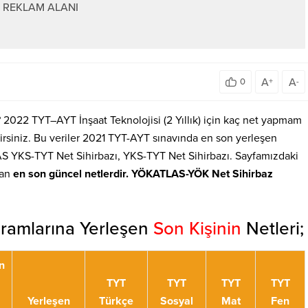
REKLAM ALANI
A
A
0
+
-
ir? 2022 TYT–AYT İnşaat Teknolojisi (2 Yıllık) için kaç net yapmam
rsiniz. Bu veriler 2021 TYT-AYT sınavında en son yerleşen
S YKS-TYT Net Sihirbazı, YKS-TYT Net Sihirbazı. Sayfamızdaki
lan
en son güncel netlerdir. YÖKATLAS-YÖK Net Sihirbaz
ogramlarına Yerleşen
Son Kişinin
Netleri;
n
TYT
TYT
TYT
TYT
Yerleşen
Türkçe
Sosyal
Mat
Fen