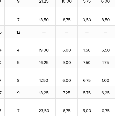
0
9
21,25
10,00
5,75
6,00
1
7
18,50
8,75
0,50
8,50
6
12
—
—
—
—
4
4
19,00
6,00
1,50
6,50
8
5
16,25
9,00
7,50
1,75
7
8
17,50
6,00
6,75
1,00
7
9
18,25
7,25
5,75
6,25
8
7
23,50
6,75
5,00
0,75