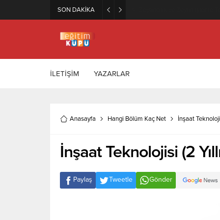
SON DAKİKA
Zeytincilik ve Zeytin İşleme Te
İLETİŞİM
YAZARLAR
Anasayfa
Hangi Bölüm Kaç Net
İnşaat Teknoloji
İnşaat Teknolojisi (2 Yı
Paylaş
Tweetle
Gönder