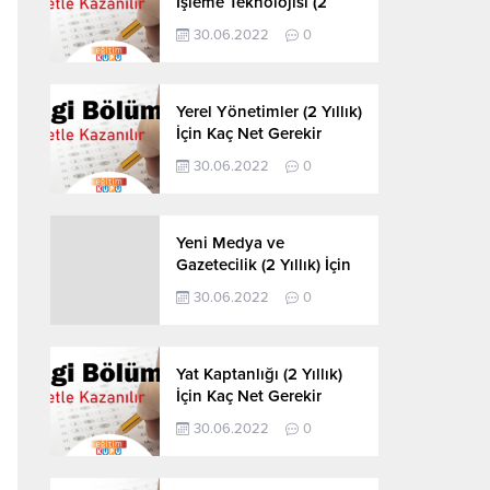
İşleme Teknolojisi (2
Yıllık) İçin Kaç Net
30.06.2022
0
Gerekir 2022
Yerel Yönetimler (2 Yıllık)
İçin Kaç Net Gerekir
2022
30.06.2022
0
Yeni Medya ve
Gazetecilik (2 Yıllık) İçin
Kaç Net Gerekir 2022
30.06.2022
0
Yat Kaptanlığı (2 Yıllık)
İçin Kaç Net Gerekir
2022
30.06.2022
0