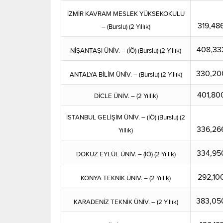
İZMİR KAVRAM MESLEK YÜKSEKOKULU
319,48
– (Burslu) (2 Yıllık)
408,33
NİŞANTAŞI ÜNİV. – (İÖ) (Burslu) (2 Yıllık)
330,20
ANTALYA BİLİM ÜNİV. – (Burslu) (2 Yıllık)
401,80
DİCLE ÜNİV. – (2 Yıllık)
İSTANBUL GELİŞİM ÜNİV. – (İÖ) (Burslu) (2
336,26
Yıllık)
334,95
DOKUZ EYLÜL ÜNİV. – (İÖ) (2 Yıllık)
292,10
KONYA TEKNİK ÜNİV. – (2 Yıllık)
383,05
KARADENİZ TEKNİK ÜNİV. – (2 Yıllık)