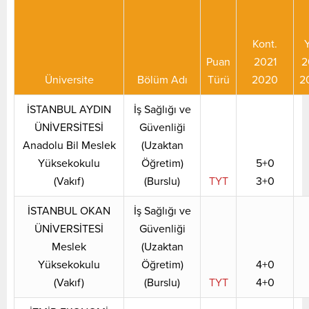
Kont.
Y
Puan
2021
2
Üniversite
Bölüm Adı
Türü
2020
2
İSTANBUL AYDIN
İş Sağlığı ve
ÜNİVERSİTESİ
Güvenliği
Anadolu Bil Meslek
(Uzaktan
Yüksekokulu
Öğretim)
5+0
(Vakıf)
(Burslu)
TYT
3+0
İSTANBUL OKAN
İş Sağlığı ve
ÜNİVERSİTESİ
Güvenliği
Meslek
(Uzaktan
Yüksekokulu
Öğretim)
4+0
(Vakıf)
(Burslu)
TYT
4+0