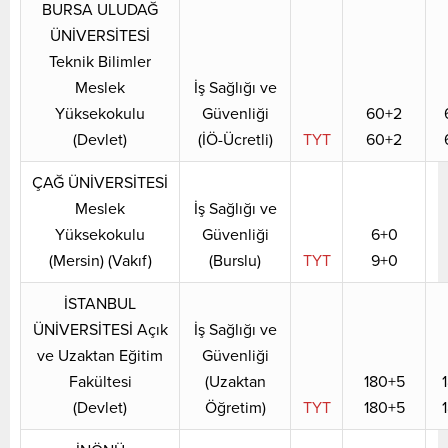
BURSA ULUDAĞ
ÜNİVERSİTESİ
Teknik Bilimler
Meslek
İş Sağlığı ve
Yüksekokulu
Güvenliği
60+2
(Devlet)
(İÖ-Ücretli)
TYT
60+2
ÇAĞ ÜNİVERSİTESİ
Meslek
İş Sağlığı ve
Yüksekokulu
Güvenliği
6+0
(Mersin) (Vakıf)
(Burslu)
TYT
9+0
İSTANBUL
ÜNİVERSİTESİ Açık
İş Sağlığı ve
ve Uzaktan Eğitim
Güvenliği
Fakültesi
(Uzaktan
180+5
(Devlet)
Öğretim)
TYT
180+5