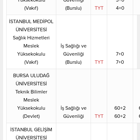
(Vakıf)
(Burslu)
TYT
4+0
İSTANBUL MEDİPOL
ÜNİVERSİTESİ
Sağlık Hizmetleri
Meslek
İş Sağlığı ve
Yüksekokulu
Güvenliği
7+0
(Vakıf)
(Burslu)
TYT
7+0
BURSA ULUDAĞ
ÜNİVERSİTESİ
Teknik Bilimler
Meslek
Yüksekokulu
İş Sağlığı ve
60+2
(Devlet)
Güvenliği
TYT
60+2
İSTANBUL GELİŞİM
ÜNİVERSİTESİ