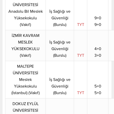
ÜNİVERSİTESİ
Anadolu Bil Meslek
İş Sağlığı ve
Yüksekokulu
Güvenliği
9+0
(Vakıf)
(Burslu)
TYT
9+0
İZMİR KAVRAM
MESLEK
İş Sağlığı ve
YÜKSEKOKULU
Güvenliği
4+0
(Vakıf)
(Burslu)
TYT
3+0
MALTEPE
ÜNİVERSİTESİ
Meslek
İş Sağlığı ve
Yüksekokulu
Güvenliği
5+0
(İstanbul) (Vakıf)
(Burslu)
TYT
5+0
DOKUZ EYLÜL
ÜNİVERSİTESİ