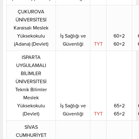
ÇUKUROVA
ÜNİVERSİTESİ
Karaisalı Meslek
Yüksekokulu
İş Sağlığı ve
60+2
(Adana) (Devlet)
Güvenliği
TYT
60+2
ISPARTA
UYGULAMALI
BİLİMLER
ÜNİVERSİTESİ
Teknik Bilimler
Meslek
Yüksekokulu
İş Sağlığı ve
65+2
(Devlet)
Güvenliği
TYT
65+2
SİVAS
CUMHURİYET