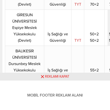
(Devlet)
Güvenliği
TYT
70+2
GİRESUN
ÜNİVERSİTESİ
Espiye Meslek
Yüksekokulu
İş Sağlığı ve
50+2
(Devlet)
Güvenliği
TYT
50+2
BALIKESİR
ÜNİVERSİTESİ
Dursunbey Meslek
Yüksekokulu
İş Sağlığı ve
55+2
(Devlet)
Güvenliği
TYT
55+2
REKLAMI KAPAT
PAMUKKALE
ÜNİVERSİTESİ Tavas
MOBİL FOOTER REKLAM ALANI
Meslek
Yüksekokulu
İş Sağlığı ve
50+2