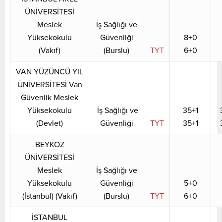
ÜNİVERSİTESİ
Meslek
İş Sağlığı ve
Yüksekokulu
Güvenliği
8+0
(Vakıf)
(Burslu)
TYT
6+0
VAN YÜZÜNCÜ YIL
ÜNİVERSİTESİ Van
Güvenlik Meslek
Yüksekokulu
İş Sağlığı ve
35+1
(Devlet)
Güvenliği
TYT
35+1
BEYKOZ
ÜNİVERSİTESİ
Meslek
İş Sağlığı ve
Yüksekokulu
Güvenliği
5+0
(İstanbul) (Vakıf)
(Burslu)
TYT
6+0
İSTANBUL