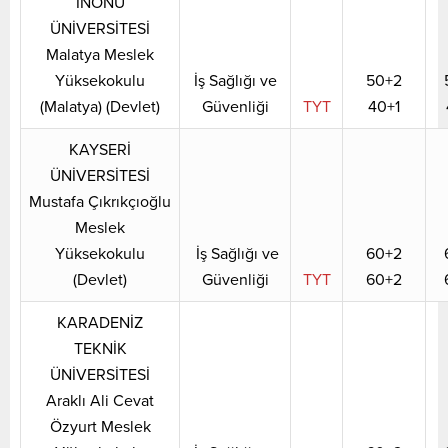
İNÖNÜ
ÜNİVERSİTESİ
Malatya Meslek
Yüksekokulu
İş Sağlığı ve
50+2
(Malatya) (Devlet)
Güvenliği
TYT
40+1
KAYSERİ
ÜNİVERSİTESİ
Mustafa Çıkrıkçıoğlu
Meslek
Yüksekokulu
İş Sağlığı ve
60+2
(Devlet)
Güvenliği
TYT
60+2
KARADENİZ
TEKNİK
ÜNİVERSİTESİ
Araklı Ali Cevat
Özyurt Meslek