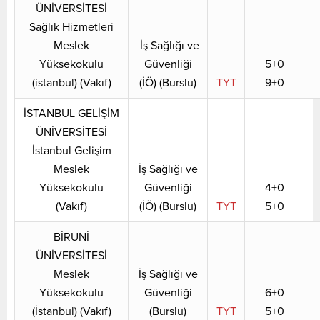
ÜNİVERSİTESİ
Sağlık Hizmetleri
Meslek
İş Sağlığı ve
Yüksekokulu
Güvenliği
5+0
(istanbul) (Vakıf)
(İÖ) (Burslu)
TYT
9+0
İSTANBUL GELİŞİM
ÜNİVERSİTESİ
İstanbul Gelişim
Meslek
İş Sağlığı ve
Yüksekokulu
Güvenliği
4+0
(Vakıf)
(İÖ) (Burslu)
TYT
5+0
BİRUNİ
ÜNİVERSİTESİ
Meslek
İş Sağlığı ve
Yüksekokulu
Güvenliği
6+0
(İstanbul) (Vakıf)
(Burslu)
TYT
5+0