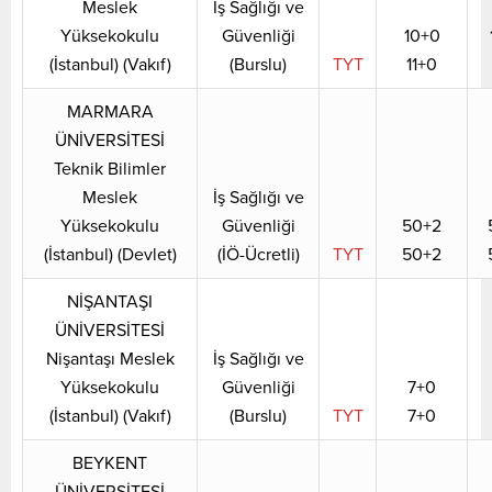
Meslek
İş Sağlığı ve
Yüksekokulu
Güvenliği
10+0
(İstanbul) (Vakıf)
(Burslu)
TYT
11+0
MARMARA
ÜNİVERSİTESİ
Teknik Bilimler
Meslek
İş Sağlığı ve
Yüksekokulu
Güvenliği
50+2
(İstanbul) (Devlet)
(İÖ-Ücretli)
TYT
50+2
NİŞANTAŞI
ÜNİVERSİTESİ
Nişantaşı Meslek
İş Sağlığı ve
Yüksekokulu
Güvenliği
7+0
(İstanbul) (Vakıf)
(Burslu)
TYT
7+0
BEYKENT
ÜNİVERSİTESİ