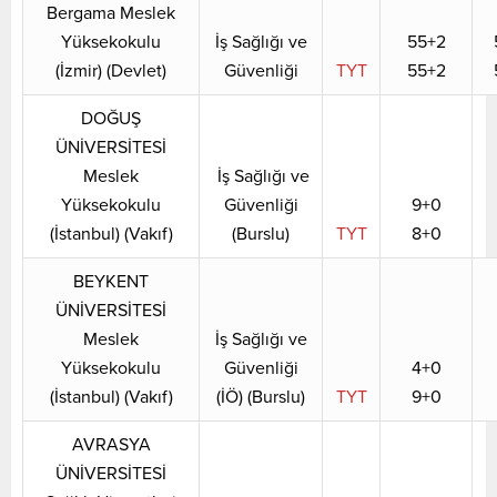
Bergama Meslek
Yüksekokulu
İş Sağlığı ve
55+2
(İzmir) (Devlet)
Güvenliği
TYT
55+2
DOĞUŞ
ÜNİVERSİTESİ
Meslek
İş Sağlığı ve
Yüksekokulu
Güvenliği
9+0
(İstanbul) (Vakıf)
(Burslu)
TYT
8+0
BEYKENT
ÜNİVERSİTESİ
Meslek
İş Sağlığı ve
Yüksekokulu
Güvenliği
4+0
(İstanbul) (Vakıf)
(İÖ) (Burslu)
TYT
9+0
AVRASYA
ÜNİVERSİTESİ