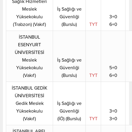
Sağlık Hizmetleri
Meslek
İş Sağlığı ve
Yüksekokulu
Güvenliği
3+0
(Trabzon) (Vakıf)
(Burslu)
TYT
6+0
İSTANBUL
ESENYURT
ÜNİVERSİTESİ
Meslek
İş Sağlığı ve
Yüksekokulu
Güvenliği
5+0
(Vakıf)
(Burslu)
TYT
6+0
İSTANBUL GEDİK
ÜNİVERSİTESİ
Gedik Meslek
İş Sağlığı ve
Yüksekokulu
Güvenliği
3+0
(Vakıf)
(İÖ) (Burslu)
TYT
3+0
İSTANBUL AREL