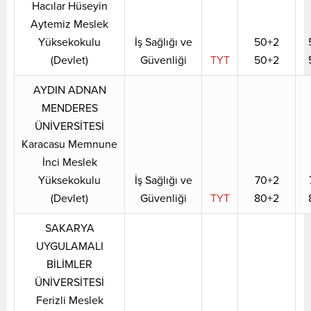
Hacılar Hüseyin
Aytemiz Meslek
Yüksekokulu
İş Sağlığı ve
50+2
(Devlet)
Güvenliği
TYT
50+2
AYDIN ADNAN
MENDERES
ÜNİVERSİTESİ
Karacasu Memnune
İnci Meslek
Yüksekokulu
İş Sağlığı ve
70+2
(Devlet)
Güvenliği
TYT
80+2
SAKARYA
UYGULAMALI
BİLİMLER
ÜNİVERSİTESİ
Ferizli Meslek