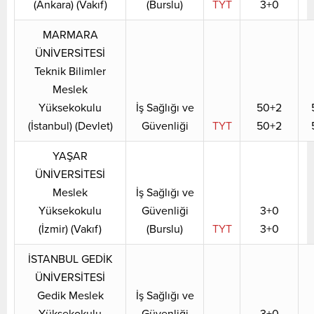
(Ankara) (Vakıf)
(Burslu)
TYT
3+0
MARMARA
ÜNİVERSİTESİ
Teknik Bilimler
Meslek
Yüksekokulu
İş Sağlığı ve
50+2
(İstanbul) (Devlet)
Güvenliği
TYT
50+2
YAŞAR
ÜNİVERSİTESİ
Meslek
İş Sağlığı ve
Yüksekokulu
Güvenliği
3+0
(İzmir) (Vakıf)
(Burslu)
TYT
3+0
İSTANBUL GEDİK
ÜNİVERSİTESİ
Gedik Meslek
İş Sağlığı ve
Yüksekokulu
Güvenliği
3+0