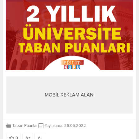
MOBİL REKLAM ALANI
Taban Puanları
Yayınlama: 26.05.2022
A
A
0
+
-