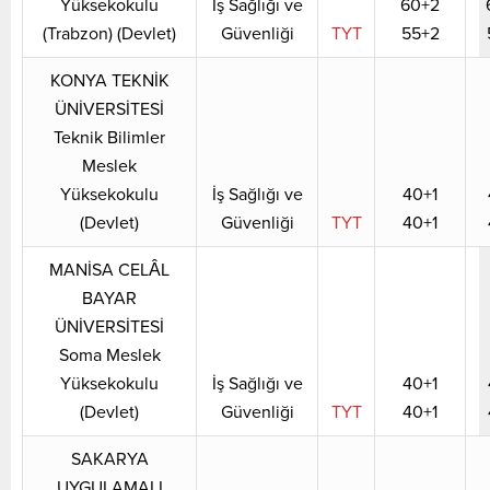
Yüksekokulu
İş Sağlığı ve
60+2
(Trabzon) (Devlet)
Güvenliği
TYT
55+2
KONYA TEKNİK
ÜNİVERSİTESİ
Teknik Bilimler
Meslek
Yüksekokulu
İş Sağlığı ve
40+1
(Devlet)
Güvenliği
TYT
40+1
MANİSA CELÂL
BAYAR
ÜNİVERSİTESİ
Soma Meslek
Yüksekokulu
İş Sağlığı ve
40+1
(Devlet)
Güvenliği
TYT
40+1
SAKARYA
UYGULAMALI