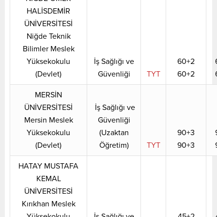
HALİSDEMİR
ÜNİVERSİTESİ
Niğde Teknik
Bilimler Meslek
Yüksekokulu
İş Sağlığı ve
60+2
(Devlet)
Güvenliği
TYT
60+2
MERSİN
ÜNİVERSİTESİ
İş Sağlığı ve
Mersin Meslek
Güvenliği
Yüksekokulu
(Uzaktan
90+3
(Devlet)
Öğretim)
TYT
90+3
HATAY MUSTAFA
KEMAL
ÜNİVERSİTESİ
Kırıkhan Meslek
Yüksekokulu
İş Sağlığı ve
45+2