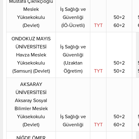
Mustafa Çıkrıkçıoğlu
Meslek
İş Sağlığı ve
Yüksekokulu
Güvenliği
50+2
(Devlet)
(İÖ-Ücretli)
TYT
60+2
ONDOKUZ MAYIS
ÜNİVERSİTESİ
İş Sağlığı ve
Havza Meslek
Güvenliği
Yüksekokulu
(Uzaktan
50+2
(Samsun) (Devlet)
Öğretim)
TYT
50+2
AKSARAY
ÜNİVERSİTESİ
Aksaray Sosyal
Bilimler Meslek
Yüksekokulu
İş Sağlığı ve
50+2
(Devlet)
Güvenliği
TYT
60+2
NİĞDE ÖMER