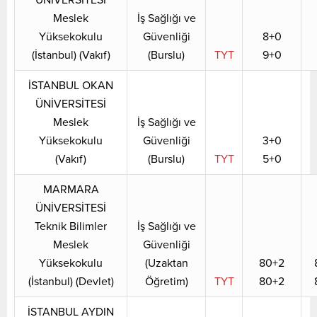
Meslek
İş Sağlığı ve
Yüksekokulu
Güvenliği
8+0
(İstanbul) (Vakıf)
(Burslu)
TYT
9+0
İSTANBUL OKAN
ÜNİVERSİTESİ
Meslek
İş Sağlığı ve
Yüksekokulu
Güvenliği
3+0
(Vakıf)
(Burslu)
TYT
5+0
MARMARA
ÜNİVERSİTESİ
Teknik Bilimler
İş Sağlığı ve
Meslek
Güvenliği
Yüksekokulu
(Uzaktan
80+2
(İstanbul) (Devlet)
Öğretim)
TYT
80+2
İSTANBUL AYDIN