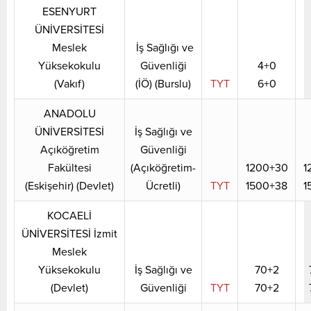
ESENYURT
ÜNİVERSİTESİ
Meslek
İş Sağlığı ve
Yüksekokulu
Güvenliği
4+0
(Vakıf)
(İÖ) (Burslu)
TYT
6+0
ANADOLU
ÜNİVERSİTESİ
İş Sağlığı ve
Açıköğretim
Güvenliği
Fakültesi
(Açıköğretim-
1200+30
1
(Eskişehir) (Devlet)
Ücretli)
TYT
1500+38
1
KOCAELİ
ÜNİVERSİTESİ İzmit
Meslek
Yüksekokulu
İş Sağlığı ve
70+2
(Devlet)
Güvenliği
TYT
70+2