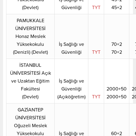
(Devlet)
Güvenliği
TYT
45+2
PAMUKKALE
ÜNİVERSİTESİ
Honaz Meslek
Yüksekokulu
İş Sağlığı ve
70+2
(Denizli) (Devlet)
Güvenliği
TYT
70+2
İSTANBUL
ÜNİVERSİTESİ Açık
ve Uzaktan Eğitim
İş Sağlığı ve
Fakültesi
Güvenliği
2000+50
2
(Devlet)
(Açıköğretim)
TYT
2000+50
2
GAZİANTEP
ÜNİVERSİTESİ
Oğuzeli Meslek
Yüksekokulu
İş Sağlığı ve
60+2