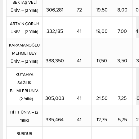
BEKTAŞ VELİ
306,281
72
19,50
8,00
0
ÜNİV. – (2 Yıllık)
ARTVİN ÇORUH
332,185
41
19,00
7,00
4
ÜNİV. – (2 Yıllık)
KARAMANOĞLU
MEHMETBEY
388,350
41
17,50
3,50
3
ÜNİV. – (2 Yıllık)
KÜTAHYA
SAĞLIK
BİLİMLERİ ÜNİV.
305,003
41
21,50
7,25
-
– (2 Yıllık)
HİTİT ÜNİV. – (2
335,464
41
12,75
5,75
2
Yıllık)
BURDUR