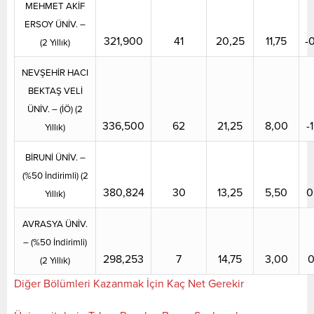
MEHMET AKİF
ERSOY ÜNİV. –
321,900
41
20,25
11,75
-
(2 Yıllık)
NEVŞEHİR HACI
BEKTAŞ VELİ
ÜNİV. – (İÖ) (2
336,500
62
21,25
8,00
-
Yıllık)
BİRUNİ ÜNİV. –
(%50 İndirimli) (2
380,824
30
13,25
5,50
0
Yıllık)
AVRASYA ÜNİV.
– (%50 İndirimli)
298,253
7
14,75
3,00
0
(2 Yıllık)
Diğer Bölümleri Kazanmak İçin Kaç Net Gerekir