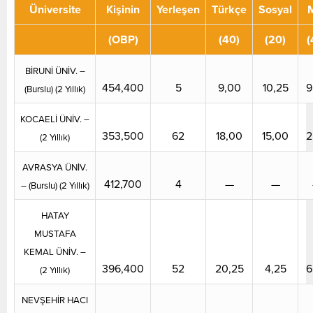
Üniversite
Kişinin
Yerleşen
Türkçe
Sosyal
(OBP)
(40)
(20)
(
BİRUNİ ÜNİV. –
454,400
5
9,00
10,25
9
(Burslu) (2 Yıllık)
KOCAELİ ÜNİV. –
353,500
62
18,00
15,00
2
(2 Yıllık)
AVRASYA ÜNİV.
412,700
4
—
—
– (Burslu) (2 Yıllık)
HATAY
MUSTAFA
KEMAL ÜNİV. –
396,400
52
20,25
4,25
6
(2 Yıllık)
NEVŞEHİR HACI