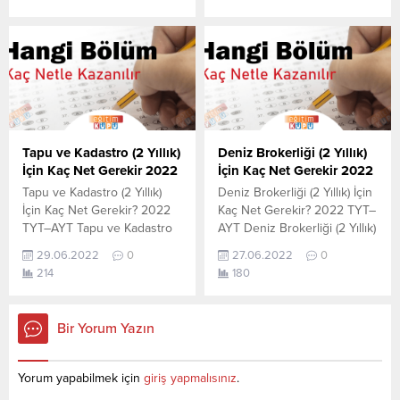
aşağıdan öğrenebilirsiniz. Bu
Mühendisliği için kaç net
veriler 2021 TYT-AYT
yapmam gerekir sorusunun
sınavında en son yerleşen
cevabını aşağıdan
öğrencilerin yapmış olduğu
öğrenebilirsiniz. Bu veriler
netlerdir. YÖKATLAS YKS-
2021 TYT-AYT sınavında en
TYT Net Sihirbazı, YKS-TYT
son yerleşen öğrencilerin
Net Sihirbazı. Sayfamızdaki
yapmış olduğu netlerdir.
verilerin tamamı
YÖKATLAS YKS-TYT Net
YÖK tarafından yayınlanmış
Sihirbazı, YKS-TYT Net
Tapu ve Kadastro (2 Yıllık)
Deniz Brokerliği (2 Yıllık)
olan en son güncel netlerdir.
Sihirbazı. Sayfamızdaki
İçin Kaç Net Gerekir 2022
İçin Kaç Net Gerekir 2022
YÖKATLAS-YÖK...
verilerin tamamı
Tapu ve Kadastro (2 Yıllık)
Deniz Brokerliği (2 Yıllık) İçin
YÖK tarafından yayınlanmış
İçin Kaç Net Gerekir? 2022
Kaç Net Gerekir? 2022 TYT–
olan en son güncel netlerdir.
TYT–AYT Tapu ve Kadastro
AYT Deniz Brokerliği (2 Yıllık)
YÖKATLAS-YÖK...
(2 Yıllık) için kaç net yapmam
için kaç net yapmam gerekir
29.06.2022
0
27.06.2022
0
gerekir sorusunun cevabını
sorusunun cevabını
214
180
aşağıdan öğrenebilirsiniz. Bu
aşağıdan öğrenebilirsiniz. Bu
veriler 2021 TYT-AYT
veriler 2021 TYT-AYT
sınavında en son yerleşen
sınavında en son yerleşen
Bir Yorum Yazın
öğrencilerin yapmış olduğu
öğrencilerin yapmış olduğu
netlerdir. YÖKATLAS YKS-
netlerdir. YÖKATLAS YKS-
TYT Net Sihirbazı, YKS-TYT
TYT Net Sihirbazı, YKS-TYT
Yorum yapabilmek için
giriş yapmalısınız
.
Net Sihirbazı. Sayfamızdaki
Net Sihirbazı. Sayfamızdaki