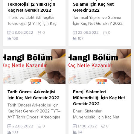
Teknolojisi (2 Yıllık) İçin
Sulama İçin Kaç Net
Kaç Net Gerekir 2022
Gerekir 2022
Hibrid ve Elektrikli Taşıtlar
Tarımsal Yapılar ve Sulama
Teknolojisi (2 Yıllık) İçin Kaç
İçin Kaç Net Gerekir? 2022
Net Gerekir? 2022 TYT–AYT
TYT–AYT Tarımsal Yapılar ve
28.06.2022
0
22.06.2022
0
Hibrid ve Elektrikli Taşıtlar
Sulama için kaç net yapmam
168
107
Teknolojisi (2 Yıllık) için kaç
gerekir sorusunun cevabını
net yapmam gerekir
aşağıdan öğrenebilirsiniz. Bu
sorusunun cevabını
veriler 2021 TYT-AYT
aşağıdan öğrenebilirsiniz. Bu
sınavında en son yerleşen
veriler 2021 TYT-AYT
öğrencilerin yapmış olduğu
sınavında en son yerleşen
netlerdir. YÖKATLAS YKS-
öğrencilerin yapmış olduğu
TYT Net Sihirbazı, YKS-TYT
netlerdir. YÖKATLAS YKS-
Net Sihirbazı. Sayfamızdaki
TYT Net Sihirbazı, YKS-TYT
verilerin tamamı
Tarih Öncesi Arkeolojisi
Enerji Sistemleri
Net Sihirbazı. Sayfamızdaki
YÖK tarafından yayınlanmış
İçin Kaç Net Gerekir 2022
Mühendisliği İçin Kaç Net
verilerin...
olan en son güncel...
Gerekir 2022
Tarih Öncesi Arkeolojisi İçin
Kaç Net Gerekir? 2022 TYT–
Enerji Sistemleri
AYT Tarih Öncesi Arkeolojisi
Mühendisliği İçin Kaç Net
için kaç net yapmam gerekir
Gerekir? 2022 TYT–AYT
22.06.2022
0
17.06.2022
0
sorusunun cevabını
Enerji Sistemleri
103
64