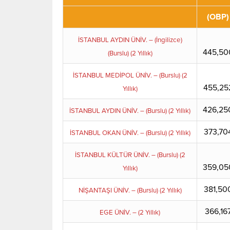
(OBP)
İSTANBUL AYDIN ÜNİV. – (İngilizce)
445,50
(Burslu) (2 Yıllık)
İSTANBUL MEDİPOL ÜNİV. – (Burslu) (2
455,25
Yıllık)
426,25
İSTANBUL AYDIN ÜNİV. – (Burslu) (2 Yıllık)
373,70
İSTANBUL OKAN ÜNİV. – (Burslu) (2 Yıllık)
İSTANBUL KÜLTÜR ÜNİV. – (Burslu) (2
359,05
Yıllık)
381,50
NİŞANTAŞI ÜNİV. – (Burslu) (2 Yıllık)
366,16
EGE ÜNİV. – (2 Yıllık)