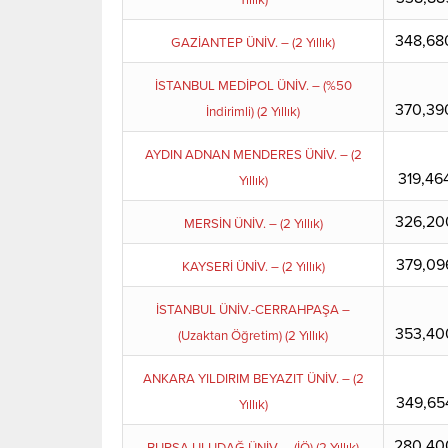
Yıllık)
348,68
GAZİANTEP ÜNİV. – (2 Yıllık)
İSTANBUL MEDİPOL ÜNİV. – (%50
370,39
İndirimli) (2 Yıllık)
AYDIN ADNAN MENDERES ÜNİV. – (2
319,46
Yıllık)
326,20
MERSİN ÜNİV. – (2 Yıllık)
379,09
KAYSERİ ÜNİV. – (2 Yıllık)
İSTANBUL ÜNİV.-CERRAHPAŞA –
353,40
(Uzaktan Öğretim) (2 Yıllık)
ANKARA YILDIRIM BEYAZIT ÜNİV. – (2
349,65
Yıllık)
280,40