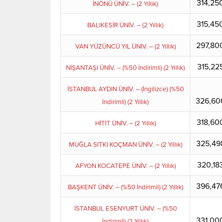
314,25
İNÖNÜ ÜNİV. – (2 Yıllık)
315,45
BALIKESİR ÜNİV. – (2 Yıllık)
297,80
VAN YÜZÜNCÜ YIL ÜNİV. – (2 Yıllık)
315,22
NİŞANTAŞI ÜNİV. – (%50 İndirimli) (2 Yıllık)
İSTANBUL AYDIN ÜNİV. – (İngilizce) (%50
326,60
İndirimli) (2 Yıllık)
318,60
HİTİT ÜNİV. – (2 Yıllık)
325,49
MUĞLA SITKI KOÇMAN ÜNİV. – (2 Yıllık)
320,18
AFYON KOCATEPE ÜNİV. – (2 Yıllık)
396,47
BAŞKENT ÜNİV. – (%50 İndirimli) (2 Yıllık)
İSTANBUL ESENYURT ÜNİV. – (%50
331,00
İndirimli) (2 Yıllık)