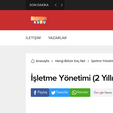
SON DAKİKA
Zeytincilik ve Zeytin İşleme Te
İLETİŞİM
YAZARLAR
Anasayfa
Hangi Bölüm Kaç Net
İşletme Yönetim
İşletme Yönetimi (2 Yıl
Paylaş
Tweetle
Gönder