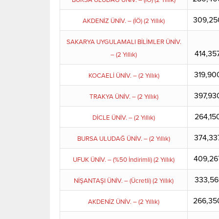
BURSA ULUDAĞ ÜNİV. – (İÖ) (2 Yıllık)
309,25
AKDENİZ ÜNİV. – (İÖ) (2 Yıllık)
SAKARYA UYGULAMALI BİLİMLER ÜNİV.
414,35
– (2 Yıllık)
319,90
KOCAELİ ÜNİV. – (2 Yıllık)
397,93
TRAKYA ÜNİV. – (2 Yıllık)
264,15
DİCLE ÜNİV. – (2 Yıllık)
374,33
BURSA ULUDAĞ ÜNİV. – (2 Yıllık)
409,26
UFUK ÜNİV. – (%50 İndirimli) (2 Yıllık)
333,56
NİŞANTAŞI ÜNİV. – (Ücretli) (2 Yıllık)
266,35
AKDENİZ ÜNİV. – (2 Yıllık)