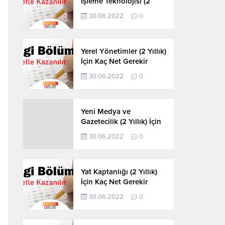
İşleme Teknolojisi (2
Yıllık) İçin Kaç Net
30.06.2022
0
Gerekir 2022
Yerel Yönetimler (2 Yıllık)
İçin Kaç Net Gerekir
2022
30.06.2022
0
Yeni Medya ve
Gazetecilik (2 Yıllık) İçin
Kaç Net Gerekir 2022
30.06.2022
0
Yat Kaptanlığı (2 Yıllık)
İçin Kaç Net Gerekir
2022
30.06.2022
0