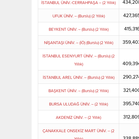
434,20
İSTANBUL ÜNİV.-CERRAHPAŞA – (2 Yıllık)
427,36
UFUK ÜNİV. – (Burslu) (2 Yıllık)
415,31
BEYKENT ÜNİV. – (Burslu) (2 Yıllık)
359,40
NİŞANTAŞI ÜNİV. – (İÖ) (Burslu) (2 Yıllık)
İSTANBUL ESENYURT ÜNİV. – (Burslu) (2
409,39
Yıllık)
290,27
İSTANBUL AREL ÜNİV. – (Burslu) (2 Yıllık)
321,40
BAŞKENT ÜNİV. – (Burslu) (2 Yıllık)
395,74
BURSA ULUDAĞ ÜNİV. – (2 Yıllık)
312,80
AKDENİZ ÜNİV. – (2 Yıllık)
ÇANAKKALE ONSEKİZ MART ÜNİV. – (2
338,88