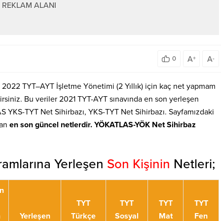
REKLAM ALANI
A
A
0
+
-
ir? 2022 TYT–AYT İşletme Yönetimi (2 Yıllık) için kaç net yapmam
rsiniz. Bu veriler 2021 TYT-AYT sınavında en son yerleşen
S YKS-TYT Net Sihirbazı, YKS-TYT Net Sihirbazı. Sayfamızdaki
lan
en son güncel netlerdir. YÖKATLAS-YÖK Net Sihirbaz
ramlarına Yerleşen
Son Kişinin
Netleri;
n
TYT
TYT
TYT
TYT
n
Yerleşen
Türkçe
Sosyal
Mat
Fen