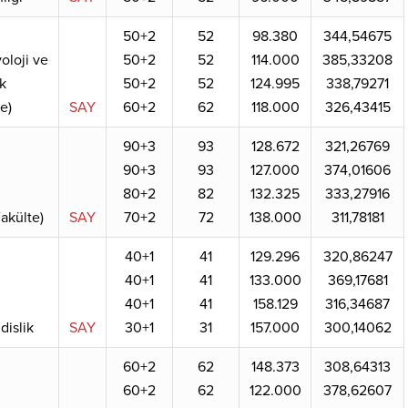
50+2
52
98.380
344,54675
oloji ve
50+2
52
114.000
385,33208
k
50+2
52
124.995
338,79271
ce)
SAY
60+2
62
118.000
326,43415
90+3
93
128.672
321,26769
90+3
93
127.000
374,01606
80+2
82
132.325
333,27916
akülte)
SAY
70+2
72
138.000
311,78181
40+1
41
129.296
320,86247
40+1
41
133.000
369,17681
40+1
41
158.129
316,34687
islik
SAY
30+1
31
157.000
300,14062
60+2
62
148.373
308,64313
60+2
62
122.000
378,62607