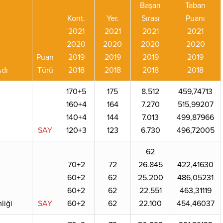
Başarı
Taban
Kont.
Yer.
Sırası
Puanı
2021
2021
2021
2021
2020
2020
2020
2020
Puan
2019
2019
2019
2019
dı
Türü
2018
2018
2018
2018
170+5
175
8.512
459,74713
160+4
164
7.270
515,99207
140+4
144
7.013
499,87966
SAY
120+3
123
6.730
496,72005
62
70+2
72
26.845
422,41630
60+2
62
25.200
486,05231
60+2
62
22.551
463,31119
liği
SAY
60+2
62
22.100
454,46037