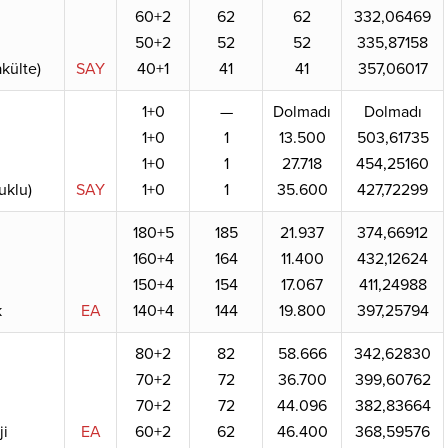
60+2
62
62
332,06469
50+2
52
52
335,87158
külte)
SAY
40+1
41
41
357,06017
1+0
—
Dolmadı
Dolmadı
1+0
1
13.500
503,61735
1+0
1
27.718
454,25160
uklu)
SAY
1+0
1
35.600
427,72299
180+5
185
21.937
374,66912
160+4
164
11.400
432,12624
150+4
154
17.067
411,24988
k
EA
140+4
144
19.800
397,25794
80+2
82
58.666
342,62830
70+2
72
36.700
399,60762
70+2
72
44.096
382,83664
ji
EA
60+2
62
46.400
368,59576