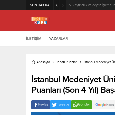
SON DAKİKA
Zeytincilik ve Zeytin İşleme Te
İLETİŞİM
YAZARLAR
Anasayfa
Taban Puanları
İstanbul Medeniyet Üni
İstanbul Medeniyet Üni
Puanları (Son 4 Yıl) Baş
Paylaş
Tweetle
Gönder