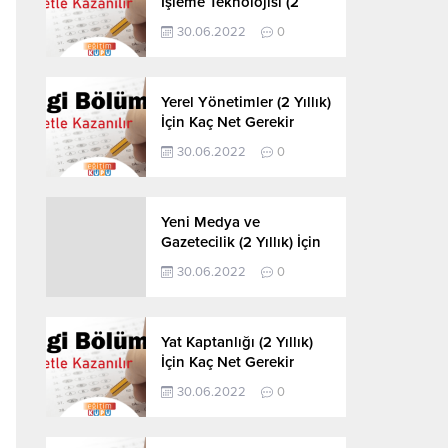
İşleme Teknolojisi (2
Yıllık) İçin Kaç Net
30.06.2022
0
Gerekir 2022
Yerel Yönetimler (2 Yıllık)
İçin Kaç Net Gerekir
2022
30.06.2022
0
Yeni Medya ve
Gazetecilik (2 Yıllık) İçin
Kaç Net Gerekir 2022
30.06.2022
0
Yat Kaptanlığı (2 Yıllık)
İçin Kaç Net Gerekir
2022
30.06.2022
0