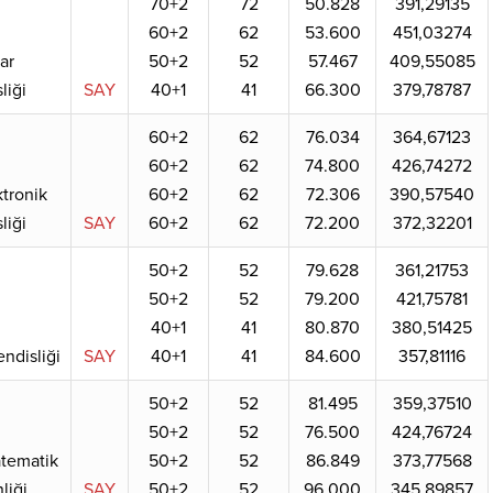
70+2
72
50.828
391,29135
60+2
62
53.600
451,03274
ar
50+2
52
57.467
409,55085
liği
SAY
40+1
41
66.300
379,78787
60+2
62
76.034
364,67123
60+2
62
74.800
426,74272
ktronik
60+2
62
72.306
390,57540
liği
SAY
60+2
62
72.200
372,32201
50+2
52
79.628
361,21753
50+2
52
79.200
421,75781
40+1
41
80.870
380,51425
ndisliği
SAY
40+1
41
84.600
357,81116
50+2
52
81.495
359,37510
50+2
52
76.500
424,76724
atematik
50+2
52
86.849
373,77568
liği
SAY
50+2
52
96.000
345,89857