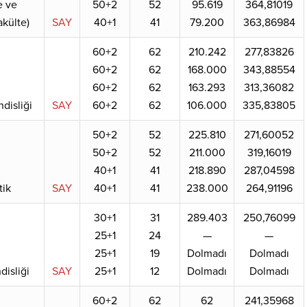
 ve
50+2
52
95.619
364,81019
akülte)
SAY
40+1
41
79.200
363,86984
60+2
62
210.242
277,83826
60+2
62
168.000
343,88554
60+2
62
163.293
313,36082
disliği
SAY
60+2
62
106.000
335,83805
50+2
52
225.810
271,60052
50+2
52
211.000
319,16019
40+1
41
218.890
287,04598
ik
SAY
40+1
41
238.000
264,91196
30+1
31
289.403
250,76099
25+1
24
—
—
25+1
19
Dolmadı
Dolmadı
disliği
SAY
25+1
12
Dolmadı
Dolmadı
60+2
62
62
241,35968