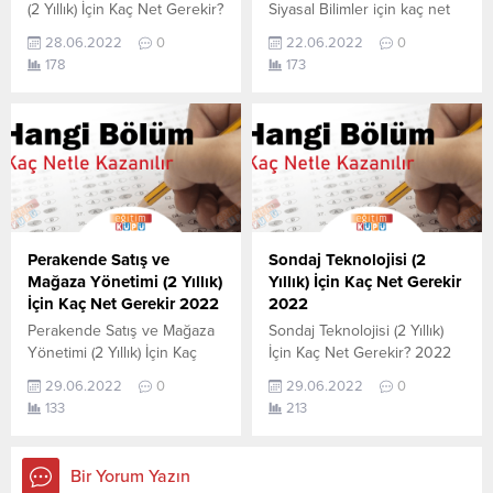
(2 Yıllık) İçin Kaç Net Gerekir?
Siyasal Bilimler için kaç net
2022 TYT–AYT Laborant ve
yapmam gerekir sorusunun
28.06.2022
0
22.06.2022
0
Veteriner Sağlık (2 Yıllık) için
cevabını aşağıdan
178
173
kaç net yapmam gerekir
öğrenebilirsiniz. Bu veriler
sorusunun cevabını
2021 TYT-AYT sınavında en
aşağıdan öğrenebilirsiniz. Bu
son yerleşen öğrencilerin
veriler 2021 TYT-AYT
yapmış olduğu netlerdir.
sınavında en son yerleşen
YÖKATLAS YKS-TYT Net
öğrencilerin yapmış olduğu
Sihirbazı, YKS-TYT Net
netlerdir. YÖKATLAS YKS-
Sihirbazı. Sayfamızdaki
TYT Net Sihirbazı, YKS-TYT
verilerin tamamı
Net Sihirbazı. Sayfamızdaki
YÖK tarafından yayınlanmış
Perakende Satış ve
Sondaj Teknolojisi (2
verilerin tamamı
olan en son güncel netlerdir.
Mağaza Yönetimi (2 Yıllık)
Yıllık) İçin Kaç Net Gerekir
YÖK tarafından...
YÖKATLAS-YÖK Net
İçin Kaç Net Gerekir 2022
2022
Sihirbaz...
Perakende Satış ve Mağaza
Sondaj Teknolojisi (2 Yıllık)
Yönetimi (2 Yıllık) İçin Kaç
İçin Kaç Net Gerekir? 2022
Net Gerekir? 2022 TYT–AYT
TYT–AYT Sondaj Teknolojisi
29.06.2022
0
29.06.2022
0
Perakende Satış ve Mağaza
(2 Yıllık) için kaç net yapmam
133
213
Yönetimi (2 Yıllık) için kaç net
gerekir sorusunun cevabını
yapmam gerekir sorusunun
aşağıdan öğrenebilirsiniz. Bu
cevabını aşağıdan
veriler 2021 TYT-AYT
Bir Yorum Yazın
öğrenebilirsiniz. Bu veriler
sınavında en son yerleşen