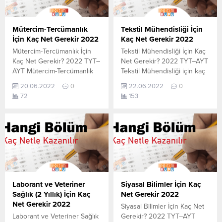
Mütercim-Tercümanlık
Tekstil Mühendisliği İçin
İçin Kaç Net Gerekir 2022
Kaç Net Gerekir 2022
Mütercim-Tercümanlık İçin
Tekstil Mühendisliği İçin Kaç
Kaç Net Gerekir? 2022 TYT–
Net Gerekir? 2022 TYT–AYT
AYT Mütercim-Tercümanlık
Tekstil Mühendisliği için kaç
için kaç net yapmam gerekir
net yapmam gerekir
20.06.2022
0
22.06.2022
0
sorusunun cevabını
sorusunun cevabını
72
153
aşağıdan öğrenebilirsiniz. Bu
aşağıdan öğrenebilirsiniz. Bu
veriler 2021 TYT-AYT
veriler 2021 TYT-AYT
sınavında en son yerleşen
sınavında en son yerleşen
öğrencilerin yapmış olduğu
öğrencilerin yapmış olduğu
netlerdir. YÖKATLAS YKS-
netlerdir. YÖKATLAS YKS-
TYT Net Sihirbazı, YKS-TYT
TYT Net Sihirbazı, YKS-TYT
Net Sihirbazı. Sayfamızdaki
Net Sihirbazı. Sayfamızdaki
verilerin tamamı
verilerin tamamı
YÖK tarafından yayınlanmış
YÖK tarafından yayınlanmış
Laborant ve Veteriner
Siyasal Bilimler İçin Kaç
olan en son güncel netlerdir.
olan en son güncel netlerdir.
Sağlık (2 Yıllık) İçin Kaç
Net Gerekir 2022
YÖKATLAS-YÖK Net Sihirbaz
YÖKATLAS-YÖK Net
Net Gerekir 2022
Siyasal Bilimler İçin Kaç Net
Katsayı:0,12 Yıl:2021...
Sihirbaz...
Laborant ve Veteriner Sağlık
Gerekir? 2022 TYT–AYT