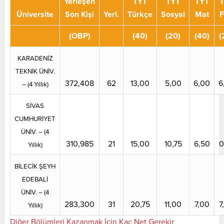
Yerleşen
TYT
TYT
TYT
T
Üniversite
Son Kişi
Yerl.
Türkçe
Sosyal
Mat
F
(OBP)
(40)
(20)
(40)
(
KARADENİZ
TEKNİK ÜNİV.
372,408
62
13,00
5,00
6,00
6
– (4 Yıllık)
SİVAS
CUMHURİYET
ÜNİV. – (4
310,985
21
15,00
10,75
6,50
0
Yıllık)
BİLECİK ŞEYH
EDEBALİ
ÜNİV. – (4
283,300
31
20,75
11,00
7,00
7
Yıllık)
Diğer Bölümleri Kazanmak İçin Kaç Net Gerekir