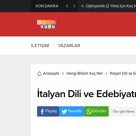
SON DAKİKA
Zeytincilik ve Zeytin İşleme Te
İLETİŞİM
YAZARLAR
Anasayfa
Hangi Bölüm Kaç Net
İtalyan Dili ve
İtalyan Dili ve Edebiya
Paylaş
Tweetle
Gönder