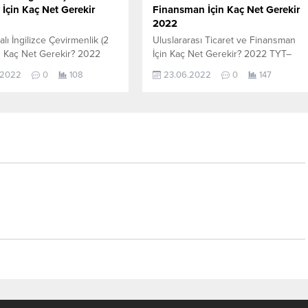
k) İçin Kaç Net Gerekir
Finansman İçin Kaç Net Gerekir
2022
lı İngilizce Çevirmenlik (2
Uluslararası Ticaret ve Finansman
çin Kaç Net Gerekir? 2022
İçin Kaç Net Gerekir? 2022 TYT–
Uygulamalı İngilizce
AYT Uluslararası Ticaret ve
.2022
0
108
23.06.2022
0
147
ik (2 Yıllık) için kaç net
Finansman için kaç net yapmam
gerekir sorusunun cevabını
gerekir sorusunun cevabını
öğrenebilirsiniz. Bu veriler
aşağıdan öğrenebilirsiniz. Bu veriler
-AYT sınavında en son
2021 TYT-AYT sınavında en son
 öğrencilerin yapmış olduğu
yerleşen öğrencilerin yapmış olduğ
r. YÖKATLAS YKS-TYT Net
netlerdir. YÖKATLAS YKS-TYT Net
, YKS-TYT Net Sihirbazı.
Sihirbazı, YKS-TYT Net Sihirbazı.
daki verilerin tamamı
Sayfamızdaki verilerin tamamı
fından yayınlanmış olan en...
YÖK tarafından yayınlanmış olan en
son güncel...