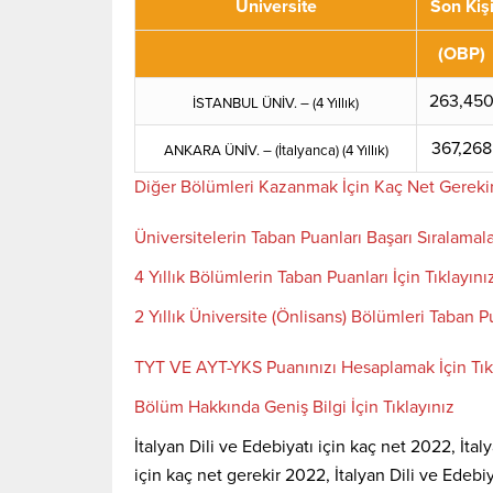
Üniversite
Son Kiş
(OBP)
263,45
İSTANBUL ÜNİV. – (4 Yıllık)
367,268
ANKARA ÜNİV. – (İtalyanca) (
4 Yıllık)
Diğer Bölümleri Kazanmak İçin Kaç Net Gereki
Üniversitelerin Taban Puanları Başarı Sıralamala
4 Yıllık Bölümlerin Taban Puanları İçin Tıklayını
2 Yıllık Üniversite (Önlisans) Bölümleri Taban Pu
TYT VE AYT-YKS Puanınızı Hesaplamak İçin Tık
Bölüm Hakkında Geniş Bilgi İçin Tıklayınız
İtalyan Dili ve Edebiyatı için kaç net 2022, İtaly
için kaç net gerekir 2022, İtalyan Dili ve Edebiy