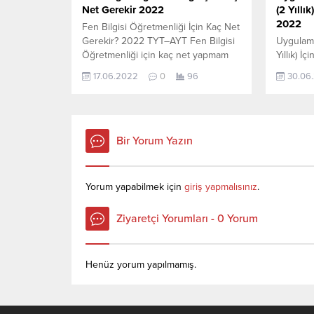
Net Gerekir 2022
(2 Yıllı
2022
Fen Bilgisi Öğretmenliği İçin Kaç Net
Gerekir? 2022 TYT–AYT Fen Bilgisi
Uygulama
Öğretmenliği için kaç net yapmam
Yıllık) İ
gerekir sorusunun cevabını
TYT–AYT 
17.06.2022
0
96
30.06
aşağıdan öğrenebilirsiniz. Bu veriler
Çevirmenl
2021 TYT-AYT sınavında en son
yapmam 
yerleşen öğrencilerin yapmış olduğu
aşağıdan 
netlerdir. YÖKATLAS YKS-TYT Net
2021 TYT
Sihirbazı, YKS-TYT Net Sihirbazı.
yerleşen
Bir Yorum Yazın
Sayfamızdaki verilerin tamamı
netlerdi
YÖK tarafından yayınlanmış olan en
Sihirbazı
son güncel netlerdir. YÖKATLAS-
Sayfamız
Yorum yapabilmek için
giriş yapmalısınız
.
YÖK...
YÖK tara
Ziyaretçi Yorumları - 0 Yorum
Henüz yorum yapılmamış.