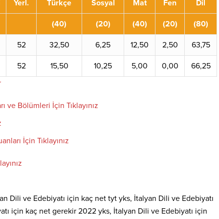
i
Yerl.
Türkçe
Sosyal
Mat
Fen
Dil
(40)
(20)
(40)
(20)
(80)
0
52
32,50
6,25
12,50
2,50
63,75
52
15,50
10,25
5,00
0,00
66,25
r
rı ve Bölümleri İçin Tıklayınız
z
anları İçin Tıklayınız
layınız
an Dili ve Edebiyatı için kaç net tyt yks, İtalyan Dili ve Edebiyatı
atı için kaç net gerekir 2022 yks, İtalyan Dili ve Edebiyatı için