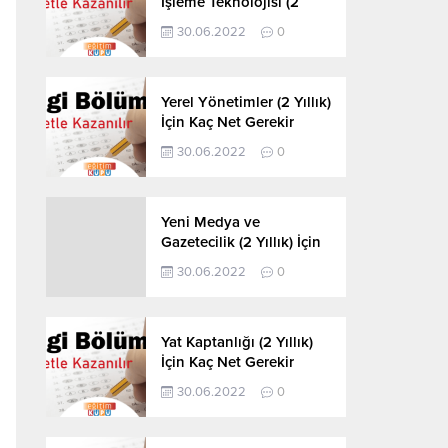
İşleme Teknolojisi (2
Yıllık) İçin Kaç Net
30.06.2022
0
Gerekir 2022
Yerel Yönetimler (2 Yıllık)
İçin Kaç Net Gerekir
2022
30.06.2022
0
Yeni Medya ve
Gazetecilik (2 Yıllık) İçin
Kaç Net Gerekir 2022
30.06.2022
0
Yat Kaptanlığı (2 Yıllık)
İçin Kaç Net Gerekir
2022
30.06.2022
0