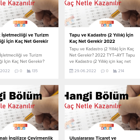
İşletmeciliği ve Turizm
Tapu ve Kadastro (2 Yıllık) İçin
ği İçin Kaç Net Gerekir
Kaç Net Gerekir 2022
Tapu ve Kadastro (2 Yıllık) İçin Kaç
İşletmeciliği ve Turizm
Net Gerekir? 2022 TYT–AYT Tapu
ği İçin Kaç Net Gerekir?
ve Kadastro (2 Yıllık) için kaç net
–AYT Seyahat İşletmeciliği
yapmam gerekir sorusunun cevabını
.2022
0
135
29.06.2022
0
214
m Rehberliği için kaç net
aşağıdan öğrenebilirsiniz. Bu veriler
gerekir sorusunun cevabını
2021 TYT-AYT sınavında en son
öğrenebilirsiniz. Bu veriler
yerleşen öğrencilerin yapmış olduğ
-AYT sınavında en son
netlerdir. YÖKATLAS YKS-TYT Net
 öğrencilerin yapmış olduğu
Sihirbazı, YKS-TYT Net Sihirbazı.
r. YÖKATLAS YKS-TYT Net
Sayfamızdaki verilerin tamamı
, YKS-TYT Net Sihirbazı.
YÖK tarafından yayınlanmış olan en..
daki verilerin tamamı
fından yayınlanmış olan en...
alı İngilizce Çevirmenlik
Uluslararası Ticaret ve