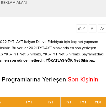
REKLAM ALANI
A
A
0
+
-
? 2022 TYT–AYT İtalyan Dili ve Edebiyatı için kaç net yapmam
rsiniz. Bu veriler 2021 TYT-AYT sınavında en son yerleşen
S YKS-TYT Net Sihirbazı, YKS-TYT Net Sihirbazı. Sayfamızdaki
lan
en son güncel netlerdir. YÖKATLAS-YÖK Net Sihirbaz
İL) Programlarına Yerleşen
Son Kişinin
n
TYT
TYT
TYT
TYT
YDT