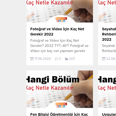
Fotoğraf ve Video İçin Kaç Net
Seyahat 
Gerekir 2022
Rehberli
2022
Fotoğraf ve Video İçin Kaç Net
Gerekir? 2022 TYT–AYT Fotoğraf ve
Seyahat 
Video için kaç net yapmam gerekir
Rehberli
sorusunun cevabını aşağıdan
2022 TYT
17.06.2022
0
207
22.06
öğrenebilirsiniz. Bu veriler 2021
ve Turiz
TYT-AYT sınavında en son yerleşen
yapmam 
öğrencilerin yapmış olduğu netlerdir.
aşağıdan 
YÖKATLAS YKS-TYT Net Sihirbazı,
2021 TYT
YKS-TYT Net Sihirbazı. Sayfamızdaki
yerleşen
verilerin tamamı YÖK tarafından
netlerdi
yayınlanmış olan en son güncel
Sihirbazı
netlerdir. YÖKATLAS-YÖK...
Sayfamız
YÖK tara
Fen Bilgisi Öğretmenliği İçin Kaç
Uygulam