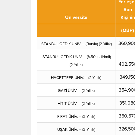
Yerleşe
Son
Üniversite
Kişinin
(OBP)
360,90
İSTANBUL GEDİK ÜNİV. – (Burslu) (2 Yıllık)
İSTANBUL GEDİK ÜNİV. – (%50 İndirimli)
402,55
(2 Yıllık)
349,15
HACETTEPE ÜNİV. – (2 Yıllık)
354,90
GAZİ ÜNİV. – (2 Yıllık)
351,08
HİTİT ÜNİV. – (2 Yıllık)
360,57
FIRAT ÜNİV. – (2 Yıllık)
326,50
UŞAK ÜNİV. – (2 Yıllık)