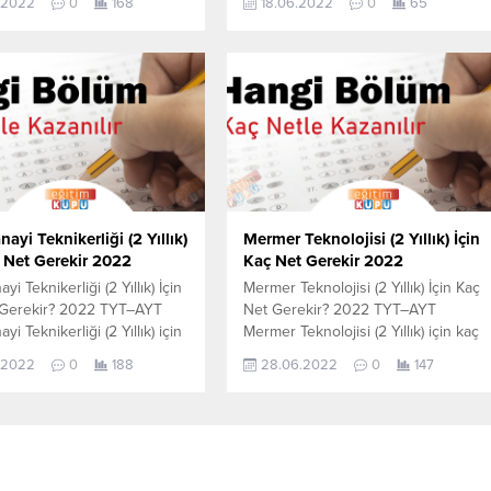
.2022
0
168
18.06.2022
0
65
iyonu (2 Yıllık) için kaç net
cevabını aşağıdan öğrenebilirsiniz.
gerekir sorusunun cevabını
Bu veriler 2021 TYT-AYT sınavında
öğrenebilirsiniz. Bu veriler
en son yerleşen öğrencilerin yapmı
-AYT sınavında en son
olduğu netlerdir. YÖKATLAS YKS-
 öğrencilerin yapmış olduğu
TYT Net Sihirbazı, YKS-TYT Net
r. YÖKATLAS YKS-TYT Net
Sihirbazı. Sayfamızdaki verilerin
, YKS-TYT Net Sihirbazı.
tamamı YÖK tarafından yayınlanmış
daki verilerin tamamı
olan en son güncel...
ından...
nayi Teknikerliği (2 Yıllık)
Mermer Teknolojisi (2 Yıllık) İçin
ç Net Gerekir 2022
Kaç Net Gerekir 2022
yi Teknikerliği (2 Yıllık) İçin
Mermer Teknolojisi (2 Yıllık) İçin Kaç
 Gerekir? 2022 TYT–AYT
Net Gerekir? 2022 TYT–AYT
yi Teknikerliği (2 Yıllık) için
Mermer Teknolojisi (2 Yıllık) için kaç
 yapmam gerekir sorusunun
net yapmam gerekir sorusunun
.2022
0
188
28.06.2022
0
147
 aşağıdan öğrenebilirsiniz.
cevabını aşağıdan öğrenebilirsiniz.
er 2021 TYT-AYT sınavında
Bu veriler 2021 TYT-AYT sınavında
erleşen öğrencilerin yapmış
en son yerleşen öğrencilerin yapmı
etlerdir. YÖKATLAS YKS-
olduğu netlerdir. YÖKATLAS YKS-
Sihirbazı, YKS-TYT Net
TYT Net Sihirbazı, YKS-TYT Net
. Sayfamızdaki verilerin
Sihirbazı. Sayfamızdaki verilerin