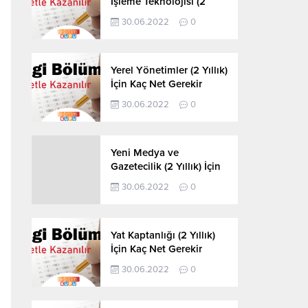
İşleme Teknolojisi (2
Yıllık) İçin Kaç Net
30.06.2022
0
Gerekir 2022
Yerel Yönetimler (2 Yıllık)
İçin Kaç Net Gerekir
2022
30.06.2022
0
Yeni Medya ve
Gazetecilik (2 Yıllık) İçin
Kaç Net Gerekir 2022
30.06.2022
0
Yat Kaptanlığı (2 Yıllık)
İçin Kaç Net Gerekir
2022
30.06.2022
0