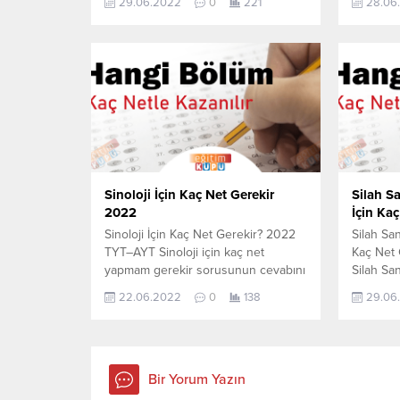
29.06.2022
0
221
28.06
aşağıdan öğrenebilirsiniz. Bu veriler
Konstrüks
2021 TYT-AYT sınavında en son
yapmam 
yerleşen öğrencilerin yapmış olduğu
aşağıdan 
netlerdir. YÖKATLAS YKS-TYT Net
2021 TYT
Sihirbazı, YKS-TYT Net Sihirbazı.
yerleşen
Sayfamızdaki verilerin tamamı
netlerdi
YÖK tarafından yayınlanmış olan en
Sihirbazı
son güncel...
Sayfamız
YÖK taraf
Sinoloji İçin Kaç Net Gerekir
Silah Sa
2022
İçin Ka
Sinoloji İçin Kaç Net Gerekir? 2022
Silah Sana
TYT–AYT Sinoloji için kaç net
Kaç Net
yapmam gerekir sorusunun cevabını
Silah Sana
aşağıdan öğrenebilirsiniz. Bu veriler
kaç net
22.06.2022
0
138
29.06
2021 TYT-AYT sınavında en son
cevabını
yerleşen öğrencilerin yapmış olduğu
Bu veril
netlerdir. YÖKATLAS YKS-TYT Net
en son y
Sihirbazı, YKS-TYT Net Sihirbazı.
olduğu n
Sayfamızdaki verilerin tamamı
TYT Net 
Bir Yorum Yazın
YÖK tarafından yayınlanmış olan en
Sihirbazı