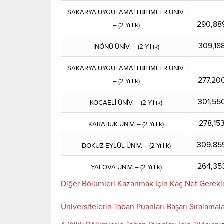
SAKARYA UYGULAMALI BİLİMLER ÜNİV.
290,88
– (2 Yıllık)
309,18
İNÖNÜ ÜNİV. – (2 Yıllık)
SAKARYA UYGULAMALI BİLİMLER ÜNİV.
277,20
– (2 Yıllık)
301,55
KOCAELİ ÜNİV. – (2 Yıllık)
278,15
KARABÜK ÜNİV. – (2 Yıllık)
309,85
DOKUZ EYLÜL ÜNİV. – (2 Yıllık)
264,35
YALOVA ÜNİV. – (2 Yıllık)
Diğer Bölümleri Kazanmak İçin Kaç Net Gereki
Üniversitelerin Taban Puanları Başarı Sıralamala