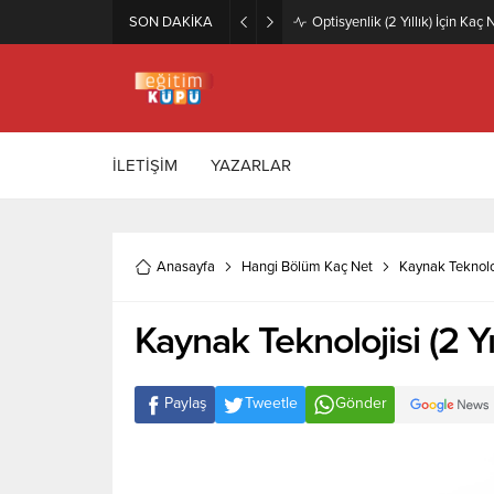
SON DAKİKA
Zeytincilik ve Zeytin İşleme Te
İLETİŞİM
YAZARLAR
Anasayfa
Hangi Bölüm Kaç Net
Kaynak Teknoloj
Kaynak Teknolojisi (2 Yı
Paylaş
Tweetle
Gönder