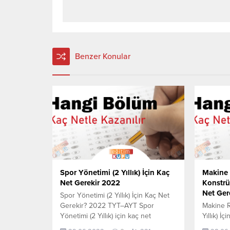
Benzer Konular
Spor Yönetimi (2 Yıllık) İçin Kaç
Makine 
Net Gerekir 2022
Konstrük
Net Ger
Spor Yönetimi (2 Yıllık) İçin Kaç Net
Gerekir? 2022 TYT–AYT Spor
Makine R
Yönetimi (2 Yıllık) için kaç net
Yıllık) İ
yapmam gerekir sorusunun cevabını
TYT–AYT