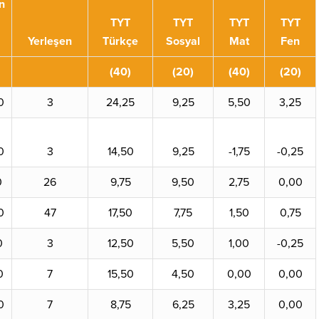
n
TYT
TYT
TYT
TYT
Yerleşen
Türkçe
Sosyal
Mat
Fen
(40)
(20)
(40)
(20)
0
3
24,25
9,25
5,50
3,25
0
3
14,50
9,25
-1,75
-0,25
0
26
9,75
9,50
2,75
0,00
0
47
17,50
7,75
1,50
0,75
0
3
12,50
5,50
1,00
-0,25
0
7
15,50
4,50
0,00
0,00
0
7
8,75
6,25
3,25
0,00