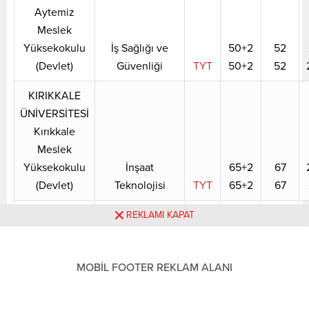
Aytemiz
Meslek
Yüksekokulu
İş Sağlığı ve
50+2
52
(Devlet)
Güvenliği
TYT
50+2
52
KIRIKKALE
ÜNİVERSİTESİ
Kırıkkale
Meslek
Yüksekokulu
İnşaat
65+2
67
(Devlet)
Teknolojisi
TYT
65+2
67
KIRIKKALE
REKLAMI KAPAT
ÜNİVERSİTESİ
Kırıkkale
MOBİL FOOTER REKLAM ALANI
Meslek
Yüksekokulu
Otomotiv
30+1
31
(Devlet)
Teknolojisi
TYT
—
—