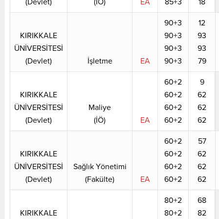
(Devlet)
(İÖ)
EA
85+3
18
90+3
12
KIRIKKALE
90+3
93
ÜNİVERSİTESİ
90+3
93
(Devlet)
İşletme
EA
90+3
79
60+2
9
KIRIKKALE
60+2
62
ÜNİVERSİTESİ
Maliye
60+2
62
(Devlet)
(İÖ)
EA
60+2
62
60+2
57
KIRIKKALE
60+2
62
ÜNİVERSİTESİ
Sağlık Yönetimi
60+2
62
(Devlet)
(Fakülte)
EA
60+2
62
80+2
68
KIRIKKALE
80+2
82