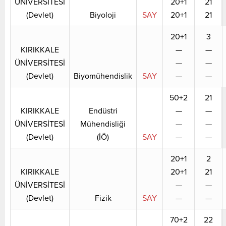
ÜNİVERSİTESİ
20+1
21
(Devlet)
Biyoloji
SAY
20+1
21
20+1
3
KIRIKKALE
—
—
ÜNİVERSİTESİ
—
—
(Devlet)
Biyomühendislik
SAY
—
—
50+2
21
KIRIKKALE
Endüstri
—
—
ÜNİVERSİTESİ
Mühendisliği
—
—
(Devlet)
(İÖ)
SAY
—
—
20+1
2
KIRIKKALE
20+1
21
ÜNİVERSİTESİ
—
—
(Devlet)
Fizik
SAY
—
—
70+2
22