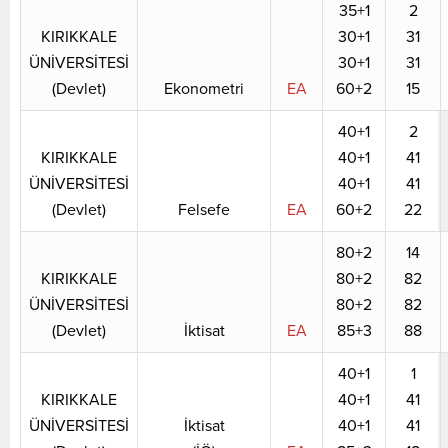
35+1
2
KIRIKKALE
30+1
31
ÜNİVERSİTESİ
30+1
31
(Devlet)
Ekonometri
EA
60+2
15
40+1
2
KIRIKKALE
40+1
41
ÜNİVERSİTESİ
40+1
41
(Devlet)
Felsefe
EA
60+2
22
80+2
14
KIRIKKALE
80+2
82
ÜNİVERSİTESİ
80+2
82
(Devlet)
İktisat
EA
85+3
88
40+1
1
KIRIKKALE
40+1
41
ÜNİVERSİTESİ
İktisat
40+1
41