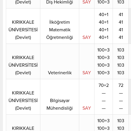
(Devlet)
Diş Hekimliği
SAY
100+3
103
40+1
41
KIRIKKALE
İlköğretim
40+1
41
ÜNİVERSİTESİ
Matematik
40+1
41
(Devlet)
Öğretmenliği
SAY
40+1
41
100+3
103
KIRIKKALE
100+3
103
ÜNİVERSİTESİ
100+3
103
(Devlet)
Veterinerlik
SAY
100+3
103
70+2
72
KIRIKKALE
—
—
ÜNİVERSİTESİ
Bilgisayar
—
—
(Devlet)
Mühendisliği
SAY
—
—
100+3
103
KIRIKKALE
100+3
103