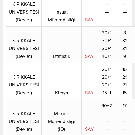
KIRIKKALE
—
—
ÜNİVERSİTESİ
İnşaat
—
—
(Devlet)
Mühendisliği
SAY
—
—
30+1
8
KIRIKKALE
30+1
31
ÜNİVERSİTESİ
30+1
31
(Devlet)
İstatistik
SAY
40+1
9
20+1
16
KIRIKKALE
20+1
21
ÜNİVERSİTESİ
20+1
21
(Devlet)
Kimya
SAY
15+1
15
60+2
17
KIRIKKALE
Makine
—
—
ÜNİVERSİTESİ
Mühendisliği
—
—
(Devlet)
(İÖ)
SAY
—
—