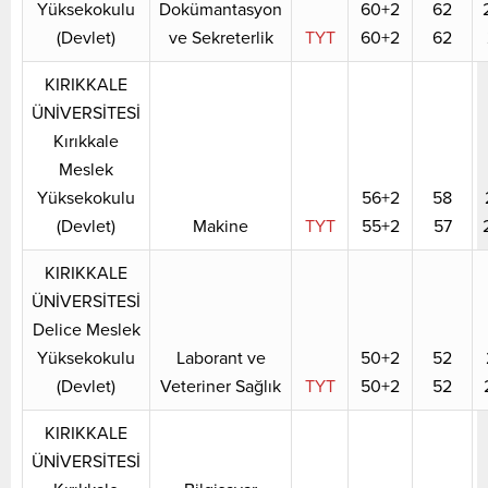
Yüksekokulu
Dokümantasyon
60+2
62
(Devlet)
ve Sekreterlik
TYT
60+2
62
KIRIKKALE
ÜNİVERSİTESİ
Kırıkkale
Meslek
Yüksekokulu
56+2
58
(Devlet)
Makine
TYT
55+2
57
KIRIKKALE
ÜNİVERSİTESİ
Delice Meslek
Yüksekokulu
Laborant ve
50+2
52
(Devlet)
Veteriner Sağlık
TYT
50+2
52
KIRIKKALE
ÜNİVERSİTESİ