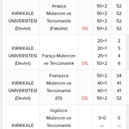
Arapça
50+2
52
KIRIKKALE
Mütercim ve
50+2
52
ÜNİVERSİTESİ
Tercümanlık
50+2
52
(Devlet)
(Fakülte)
DİL
50+2
52
20+1
2
KIRIKKALE
20+1
5
ÜNİVERSİTESİ
Farsça Mütercim
25+1
4
(Devlet)
ve Tercümanlık
DİL
50+2
6
Fransızca
50+2
34
KIRIKKALE
Mütercim ve
40+1
41
ÜNİVERSİTESİ
Tercümanlık
40+1
41
(Devlet)
(İÖ)
DİL
50+2
52
İngilizce
Mütercim ve
3+0
0
KIRIKKALE
Tercümanlık
—
—