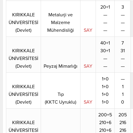
20+1
3
KIRIKKALE
Metalurji ve
—
—
ÜNİVERSİTESİ
Malzeme
—
—
(Devlet)
Mühendisliği
SAY
—
—
40+1
7
KIRIKKALE
30+1
31
ÜNİVERSİTESİ
—
—
(Devlet)
Peyzaj Mimarlığı
SAY
—
—
1+0
—
KIRIKKALE
1+0
1
ÜNİVERSİTESİ
Tıp
1+0
1
(Devlet)
(KKTC Uyruklu)
SAY
1+0
0
200+5
205
KIRIKKALE
210+6
216
ÜNİVERSİTESİ
210+6
216