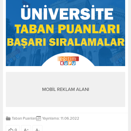
MOBİL REKLAM ALANI
Taban Puanları
Yayınlama: 11.06.2022
A
A
0
+
-