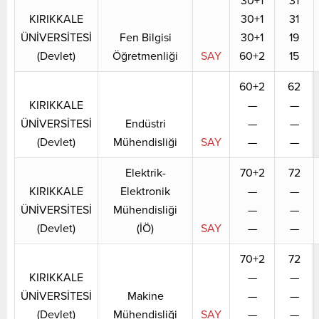
30+1
31
KIRIKKALE
30+1
31
ÜNİVERSİTESİ
Fen Bilgisi
30+1
19
(Devlet)
Öğretmenliği
SAY
60+2
15
60+2
62
KIRIKKALE
—
—
ÜNİVERSİTESİ
Endüstri
—
—
(Devlet)
Mühendisliği
SAY
—
—
Elektrik-
70+2
72
KIRIKKALE
Elektronik
—
—
ÜNİVERSİTESİ
Mühendisliği
—
—
(Devlet)
(İÖ)
SAY
—
—
70+2
72
KIRIKKALE
—
—
ÜNİVERSİTESİ
Makine
—
—
(Devlet)
Mühendisliği
SAY
—
—