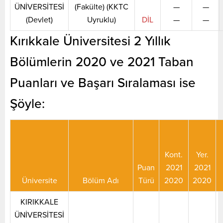
ÜNİVERSİTESİ
(Fakülte) (KKTC
—
—
(Devlet)
Uyruklu)
DİL
—
—
Kırıkkale Üniversitesi 2 Yıllık
Bölümlerin 2020 ve 2021 Taban
Puanları ve Başarı Sıralaması ise
Şöyle:
Kont.
Yer.
Puan
2021
2021
Üniversite
Bölüm Adı
Türü
2020
2020
KIRIKKALE
ÜNİVERSİTESİ