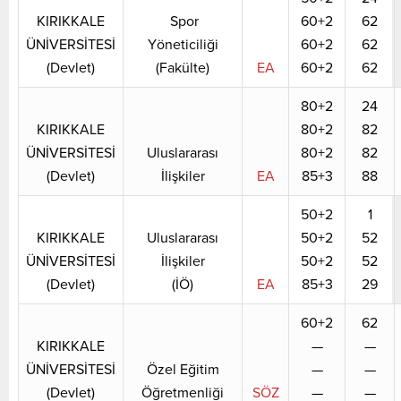
KIRIKKALE
Spor
60+2
62
ÜNİVERSİTESİ
Yöneticiliği
60+2
62
(Devlet)
(Fakülte)
EA
60+2
62
80+2
24
KIRIKKALE
80+2
82
ÜNİVERSİTESİ
Uluslararası
80+2
82
(Devlet)
İlişkiler
EA
85+3
88
50+2
1
KIRIKKALE
Uluslararası
50+2
52
ÜNİVERSİTESİ
İlişkiler
50+2
52
(Devlet)
(İÖ)
EA
85+3
29
60+2
62
KIRIKKALE
—
—
ÜNİVERSİTESİ
Özel Eğitim
—
—
(Devlet)
Öğretmenliği
SÖZ
—
—