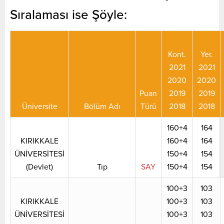
Sıralaması ise Şöyle:
Kont.
Yer.
2021
2021
2020
2020
Puan
2019
2019
Üniversite
Bölüm Adı
Türü
2018
2018
160+4
164
KIRIKKALE
160+4
164
ÜNİVERSİTESİ
150+4
154
(Devlet)
Tıp
SAY
150+4
154
100+3
103
KIRIKKALE
100+3
103
ÜNİVERSİTESİ
100+3
103