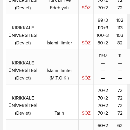
ÜNİVERSİTESİ
Türk Dili ve
70+2
72
(Devlet)
Edebiyatı
SÖZ
70+2
72
99+3
102
KIRIKKALE
110+3
113
ÜNİVERSİTESİ
100+3
103
(Devlet)
İslami İlimler
SÖZ
80+2
82
11+0
11
KIRIKKALE
—
—
ÜNİVERSİTESİ
İslami İlimler
—
—
(Devlet)
(M.T.O.K.)
SÖZ
—
—
70+2
72
KIRIKKALE
70+2
72
ÜNİVERSİTESİ
70+2
72
(Devlet)
Tarih
SÖZ
70+2
72
60+2
62