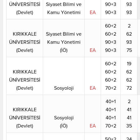
ÜNİVERSİTESİ
Siyaset Bilimi ve
90+3
93
(Devlet)
Kamu Yönetimi
EA
90+3
93
60+2
2
KIRIKKALE
Siyaset Bilimi ve
60+2
62
ÜNİVERSİTESİ
Kamu Yönetimi
90+3
93
(Devlet)
(İÖ)
EA
90+3
75
60+2
19
KIRIKKALE
60+2
62
ÜNİVERSİTESİ
60+2
62
(Devlet)
Sosyoloji
EA
70+2
72
40+1
2
KIRIKKALE
40+1
41
ÜNİVERSİTESİ
Sosyoloji
40+1
41
(Devlet)
(İÖ)
EA
70+2
35
50+2
24