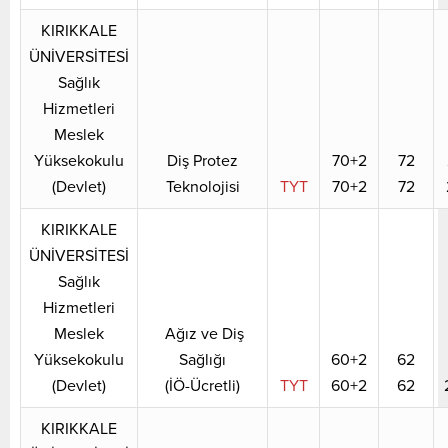
KIRIKKALE
ÜNİVERSİTESİ
Sağlık
Hizmetleri
Meslek
Yüksekokulu
Diş Protez
70+2
72
(Devlet)
Teknolojisi
TYT
70+2
72
KIRIKKALE
ÜNİVERSİTESİ
Sağlık
Hizmetleri
Meslek
Ağız ve Diş
Yüksekokulu
Sağlığı
60+2
62
(Devlet)
(İÖ-Ücretli)
TYT
60+2
62
KIRIKKALE