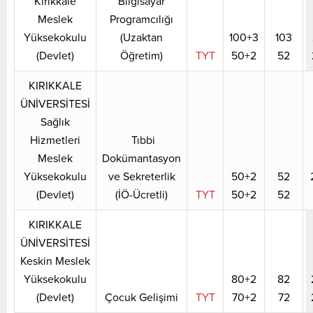
Kırıkkale
Bilgisayar
Meslek
Programcılığı
Yüksekokulu
(Uzaktan
100+3
103
(Devlet)
Öğretim)
TYT
50+2
52
KIRIKKALE
ÜNİVERSİTESİ
Sağlık
Hizmetleri
Tıbbi
Meslek
Dokümantasyon
Yüksekokulu
ve Sekreterlik
50+2
52
(Devlet)
(İÖ-Ücretli)
TYT
50+2
52
KIRIKKALE
ÜNİVERSİTESİ
Keskin Meslek
Yüksekokulu
80+2
82
(Devlet)
Çocuk Gelişimi
TYT
70+2
72