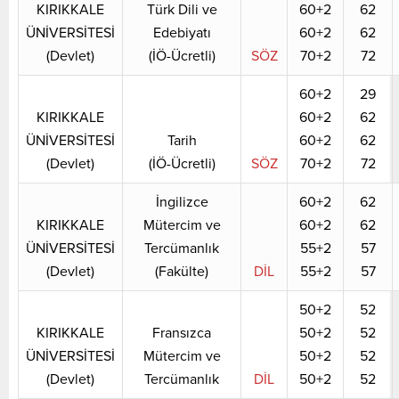
KIRIKKALE
Türk Dili ve
60+2
62
ÜNİVERSİTESİ
Edebiyatı
60+2
62
(Devlet)
(İÖ-Ücretli)
SÖZ
70+2
72
60+2
29
KIRIKKALE
60+2
62
ÜNİVERSİTESİ
Tarih
60+2
62
(Devlet)
(İÖ-Ücretli)
SÖZ
70+2
72
İngilizce
60+2
62
KIRIKKALE
Mütercim ve
60+2
62
ÜNİVERSİTESİ
Tercümanlık
55+2
57
(Devlet)
(Fakülte)
DİL
55+2
57
50+2
52
KIRIKKALE
Fransızca
50+2
52
ÜNİVERSİTESİ
Mütercim ve
50+2
52
(Devlet)
Tercümanlık
DİL
50+2
52