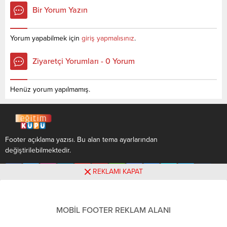
2021 TYT-AYT sınavında en
sınavında en son yerleşen
Bir Yorum Yazın
son yerleşen öğrencilerin
öğrencilerin yapmış olduğu
yapmış olduğu netlerdir.
netlerdir. YÖKATLAS YKS-
YÖKATLAS YKS-TYT Net
TYT Net Sihirbazı, YKS-TYT
Yorum yapabilmek için
giriş yapmalısınız
.
Sihirbazı, YKS-TYT Net
Net Sihirbazı. Sayfamızdaki
Sihirbazı. Sayfamızdaki
verilerin tamamı
Ziyaretçi Yorumları - 0 Yorum
verilerin tamamı
YÖK tarafından yayınlanmış
YÖK tarafından yayınlanmış
olan en son güncel netlerdir.
olan en son güncel...
YÖKATLAS-YÖK...
Henüz yorum yapılmamış.
Footer açıklama yazısı. Bu alan tema ayarlarından
değiştirilebilmektedir.
REKLAMI KAPAT
MOBİL FOOTER REKLAM ALANI
Footer açıklama yazısı. Bu alan tema ayarlarından
değiştirilebilmektedir.