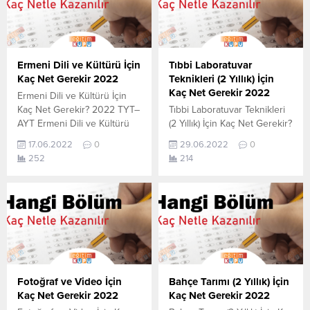
Ermeni Dili ve Kültürü İçin
Tıbbi Laboratuvar
Kaç Net Gerekir 2022
Teknikleri (2 Yıllık) İçin
Kaç Net Gerekir 2022
Ermeni Dili ve Kültürü İçin
Kaç Net Gerekir? 2022 TYT–
Tıbbi Laboratuvar Teknikleri
AYT Ermeni Dili ve Kültürü
(2 Yıllık) İçin Kaç Net Gerekir?
için kaç net yapmam gerekir
2022 TYT–AYT Tıbbi
17.06.2022
0
29.06.2022
0
sorusunun cevabını
Laboratuvar Teknikleri (2
252
214
aşağıdan öğrenebilirsiniz. Bu
Yıllık) için kaç net yapmam
veriler 2021 TYT-AYT
gerekir sorusunun cevabını
sınavında en son yerleşen
aşağıdan öğrenebilirsiniz. Bu
öğrencilerin yapmış olduğu
veriler 2021 TYT-AYT
netlerdir. YÖKATLAS YKS-
sınavında en son yerleşen
TYT Net Sihirbazı, YKS-TYT
öğrencilerin yapmış olduğu
Net Sihirbazı. Sayfamızdaki
netlerdir. YÖKATLAS YKS-
verilerin tamamı
TYT Net Sihirbazı, YKS-TYT
YÖK tarafından yayınlanmış
Net Sihirbazı. Sayfamızdaki
Fotoğraf ve Video İçin
Bahçe Tarımı (2 Yıllık) İçin
olan en son güncel...
verilerin tamamı
Kaç Net Gerekir 2022
Kaç Net Gerekir 2022
YÖK tarafından yayınlanmış