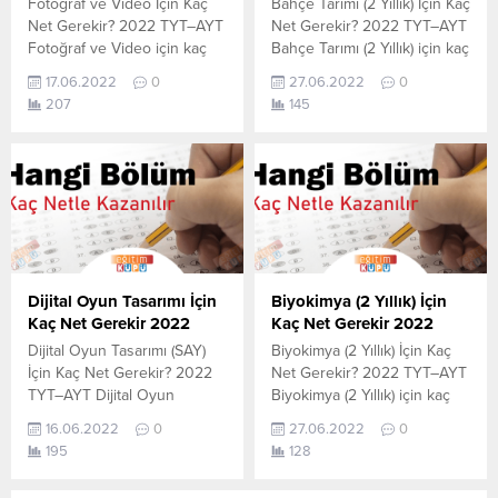
Fotoğraf ve Video İçin Kaç
Bahçe Tarımı (2 Yıllık) İçin Kaç
olan en...
Net Gerekir? 2022 TYT–AYT
Net Gerekir? 2022 TYT–AYT
Fotoğraf ve Video için kaç
Bahçe Tarımı (2 Yıllık) için kaç
net yapmam gerekir
net yapmam gerekir
17.06.2022
0
27.06.2022
0
sorusunun cevabını
sorusunun cevabını
207
145
aşağıdan öğrenebilirsiniz. Bu
aşağıdan öğrenebilirsiniz. Bu
veriler 2021 TYT-AYT
veriler 2021 TYT-AYT
sınavında en son yerleşen
sınavında en son yerleşen
öğrencilerin yapmış olduğu
öğrencilerin yapmış olduğu
netlerdir. YÖKATLAS YKS-
netlerdir. YÖKATLAS YKS-
TYT Net Sihirbazı, YKS-TYT
TYT Net Sihirbazı, YKS-TYT
Net Sihirbazı. Sayfamızdaki
Net Sihirbazı. Sayfamızdaki
verilerin tamamı
verilerin tamamı
YÖK tarafından yayınlanmış
YÖK tarafından yayınlanmış
Dijital Oyun Tasarımı İçin
Biyokimya (2 Yıllık) İçin
olan en son güncel netlerdir.
olan en son güncel...
Kaç Net Gerekir 2022
Kaç Net Gerekir 2022
YÖKATLAS-YÖK...
Dijital Oyun Tasarımı (SAY)
Biyokimya (2 Yıllık) İçin Kaç
İçin Kaç Net Gerekir? 2022
Net Gerekir? 2022 TYT–AYT
TYT–AYT Dijital Oyun
Biyokimya (2 Yıllık) için kaç
Tasarımı (SAY) için kaç net
net yapmam gerekir
16.06.2022
0
27.06.2022
0
yapmam gerekir sorusunun
sorusunun cevabını
195
128
cevabını aşağıdan
aşağıdan öğrenebilirsiniz. Bu
öğrenebilirsiniz. Bu veriler
veriler 2021 TYT-AYT