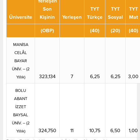
Yerleşen
Son
TYT
TYT
TYT
Üniversite
Kişinin
Yerleşen
Türkçe
Sosyal
Mat
(OBP)
(40)
(20)
(40)
MANİSA
CELÂL
BAYAR
ÜNİV. – (2
323,134
7
6,25
6,25
3,00
Yıllık)
BOLU
ABANT
İZZET
BAYSAL
ÜNİV. – (2
324,750
11
10,75
6,50
1,00
Yıllık)