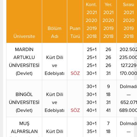
Kont.
Yer.
Sırası
2021
2021
2021
2020
2020
2020
Bölüm
Puan
2019
2019
2019
Üniversite
Adı
Türü
2018
2018
2018
MARDİN
25+1
26
202.50
ARTUKLU
Kürt Dili
25+1
26
235.00
ÜNİVERSİTESİ
ve
25+1
26
127.229
(Devlet)
Edebiyatı
SÖZ
30+1
31
170.00
30+1
9
Dolmad
BİNGÖL
Kürt Dili
30+1
18
—
ÜNİVERSİTESİ
ve
30+1
31
652.071
(Devlet)
Edebiyatı
SÖZ
40+1
41
689.00
MUŞ
30+1
7
Dolmad
ALPARSLAN
Kürt Dili
35+1
18
—