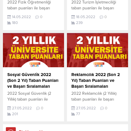
2022 Fizik Öğretmenliği
2022 Turizm İşletmeciliği
yayınlanmış olan en son
güncel puanlardır. 4 yıllık
taban puanları ile başarı
taban puanları ile başarı
güncel puanlardır. 4...
bölümleri...
sıralamaları açıklandı. En
sıralamaları açıklandı. En
14.05.2022
0
18.05.2022
0
güncel haline aşağıdaki
güncel haline aşağıdaki
180
239
tablodan ulaşabilirsiniz. 2022
tablodan ulaşabilirsiniz. 2022
TYT AYT (YKS) Taban
TYT AYT (YKS) Taban
Puanları ve Başarı
Puanları ve Başarı
Sıralamaları son 4 yıla ait
Sıralamaları son 4 yıla ait
veriler aşağıdaki gibidir. Bu
veriler aşağıdaki gibidir. Bu
puanlar 2021, 2020, 2019 ve
puanlar 2021, 2020, 2019 ve
2018 yıllarına ait Üniversite
2018 yıllarına ait Üniversite
yerleştirme
yerleştirme
puanlarıdır. Sayfamızdaki
puanlarıdır. Sayfamızdaki
Sosyal Güvenlik 2022
Reklamcılık 2022 (Son 2
verilerin
verilerin
(Son 2 Yıl) Taban Puanları
Yıl) Taban Puanları ve
tamamı ÖSYM ve YÖK-
tamamı ÖSYM ve YÖK-
ve Başarı Sıralamaları
Başarı Sıralamaları
YÖKATLAS tarafından
YÖKATLAS tarafından
2022 Sosyal Güvenlik (2
2022 Reklamcılık (2 Yıllık)
yayınlanmış olan en son
yayınlanmış olan en son
Yıllık) taban puanları ile
taban puanları ile başarı
güncel puanlardır. Fizik...
güncel puanlardır. Turizm...
başarı sıralamaları açıklandı.
sıralamaları açıklandı. En
27.05.2022
0
27.05.2022
0
En güncel haline aşağıdaki
güncel haline aşağıdaki
201
77
tablodan ulaşabilirsiniz.
tablodan ulaşabilirsiniz.
Sosyal Güvenlik (2 Yıllık)
Reklamcılık (2 Yıllık)
sıralama.2022 TYT AYT (YKS)
sıralama.2022 TYT AYT (YKS)