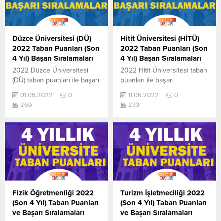
Düzce Üniversitesi (DÜ)
Hitit Üniversitesi (HİTÜ)
2022 Taban Puanları (Son
2022 Taban Puanları (Son
4 Yıl) Başarı Sıralamaları
4 Yıl) Başarı Sıralamaları
2022 Düzce Üniversitesi
2022 Hitit Üniversitesi taban
(DÜ) taban puanları ile başarı
puanları ile başarı
sıralamaları açıklandı. En
sıralamaları açıklandı. En
01.06.2022
0
11.06.2022
0
güncel haline aşağıdaki
güncel haline aşağıdaki
269
233
tablodan ulaşabilirsiniz.
tablodan ulaşabilirsiniz. Hitit
Düzce Üniversitesi (DÜ)
Üniversitesi sıralama. 2022
sıralama. 2022 TYT AYT
TYT AYT (YKS) Taban
(YKS) Taban Puanları ve
Puanları ve Başarı
Başarı Sıralamaları aşağıdaki
Sıralamaları aşağıdaki gibidir.
gibidir. Bu puanlar son 4
Bu puanlar son 4 yılına ait
yılına ait Üniversite
Üniversite yerleştirme
yerleştirme
puanlarıdır. Sayfamızdaki
puanlarıdır. Sayfamızdaki
verilerin
Fizik Öğretmenliği 2022
Turizm İşletmeciliği 2022
verilerin
tamamı ÖSYM ve YÖK-
(Son 4 Yıl) Taban Puanları
(Son 4 Yıl) Taban Puanları
tamamı ÖSYM ve YÖK-
YÖKATLAS tarafından
ve Başarı Sıralamaları
ve Başarı Sıralamaları
YÖKATLAS tarafından
yayınlanmış olan en son