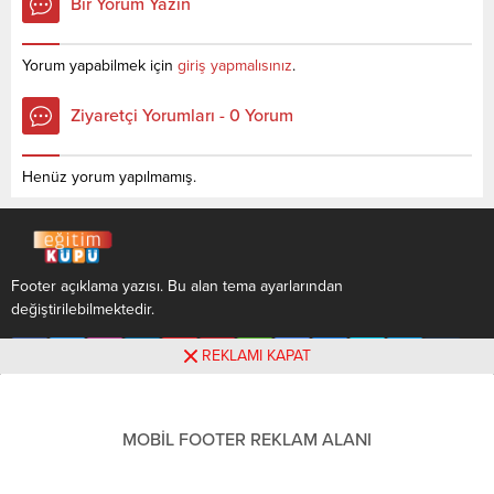
Bir Yorum Yazın
Taban Puanları, Kontenjanları
Taban Puanları, Kontenjanları
ve Başarı Sıralamaları
ve Başarı Sıralamaları
aşağıdaki gibidir. Bu puanlar
aşağıdaki gibidir. Bu puanlar
Yorum yapabilmek için
giriş yapmalısınız
.
2021 ve 2020 yılına ait
2021 ve 2020 yılına ait
önlisans (iki yıllık )üniversite
önlisans (iki yıllık )üniversite
Ziyaretçi Yorumları - 0 Yorum
yerleştirme
yerleştirme
puanlarıdır. Sayfamızdaki
puanlarıdır. Sayfamızdaki
verilerin tamamı ÖSYM ve
verilerin tamamı ÖSYM ve
Henüz yorum yapılmamış.
YÖK (YÖKATLAS) tarafından...
YÖK (YÖKATLAS) tarafından
yayınlanmış olan en...
Footer açıklama yazısı. Bu alan tema ayarlarından
değiştirilebilmektedir.
REKLAMI KAPAT
MOBİL FOOTER REKLAM ALANI
Footer açıklama yazısı. Bu alan tema ayarlarından
değiştirilebilmektedir.