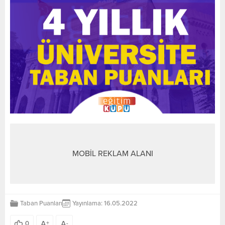
MOBİL REKLAM ALANI
Taban Puanları
Yayınlama: 16.05.2022
A
A
0
+
-