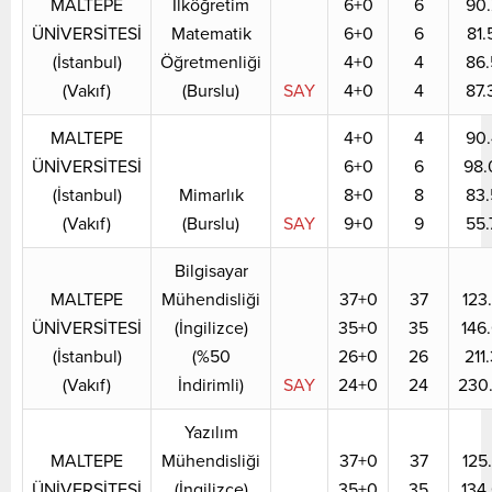
MALTEPE
İlköğretim
6+0
6
90.
ÜNİVERSİTESİ
Matematik
6+0
6
81.
(İstanbul)
Öğretmenliği
4+0
4
86.
(Vakıf)
(Burslu)
SAY
4+0
4
87.
MALTEPE
4+0
4
90.
ÜNİVERSİTESİ
6+0
6
98.
(İstanbul)
Mimarlık
8+0
8
83.
(Vakıf)
(Burslu)
SAY
9+0
9
55.
Bilgisayar
MALTEPE
Mühendisliği
37+0
37
123
ÜNİVERSİTESİ
(İngilizce)
35+0
35
146
(İstanbul)
(%50
26+0
26
211
(Vakıf)
İndirimli)
SAY
24+0
24
230
Yazılım
MALTEPE
Mühendisliği
37+0
37
125
ÜNİVERSİTESİ
(İngilizce)
35+0
35
134