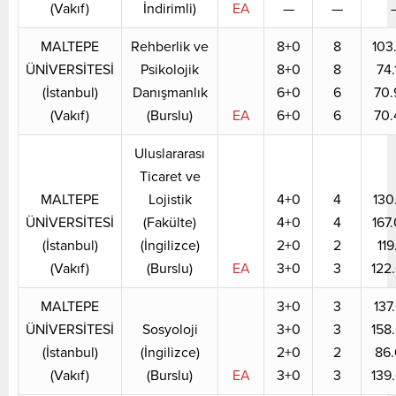
(Vakıf)
İndirimli)
EA
—
—
MALTEPE
Rehberlik ve
8+0
8
103
ÜNİVERSİTESİ
Psikolojik
8+0
8
74.
(İstanbul)
Danışmanlık
6+0
6
70.
(Vakıf)
(Burslu)
EA
6+0
6
70.
Uluslararası
Ticaret ve
MALTEPE
Lojistik
4+0
4
130
ÜNİVERSİTESİ
(Fakülte)
4+0
4
167
(İstanbul)
(İngilizce)
2+0
2
119
(Vakıf)
(Burslu)
EA
3+0
3
122
MALTEPE
3+0
3
137
ÜNİVERSİTESİ
Sosyoloji
3+0
3
158
(İstanbul)
(İngilizce)
2+0
2
86.
(Vakıf)
(Burslu)
EA
3+0
3
139