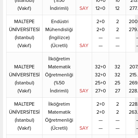
(İstanbul)
(%50
10+0
10
213
(Vakıf)
İndirimli)
SAY
12+0
12
277
MALTEPE
Endüstri
2+0
2
200
ÜNİVERSİTESİ
Mühendisliği
2+0
2
279
(İstanbul)
(İngilizce)
—
—
(Vakıf)
(Ücretli)
SAY
—
—
İlköğretim
MALTEPE
Matematik
32+0
32
207
ÜNİVERSİTESİ
Öğretmenliği
32+0
32
215
(İstanbul)
(%50
25+0
25
269
(Vakıf)
İndirimli)
SAY
27+0
27
228
MALTEPE
İlköğretim
2+0
2
228
ÜNİVERSİTESİ
Matematik
2+0
2
263
(İstanbul)
Öğretmenliği
—
—
(Vakıf)
(Ücretli)
SAY
—
—