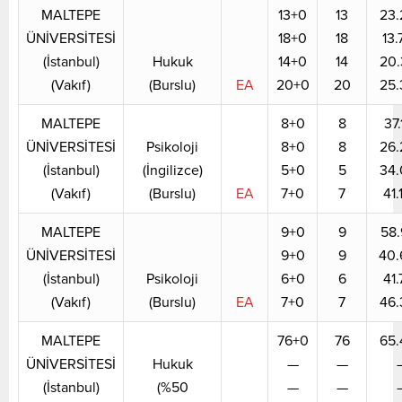
MALTEPE
13+0
13
23.
ÜNİVERSİTESİ
18+0
18
13.
(İstanbul)
Hukuk
14+0
14
20.
(Vakıf)
(Burslu)
EA
20+0
20
25.
MALTEPE
8+0
8
37.
ÜNİVERSİTESİ
Psikoloji
8+0
8
26.
(İstanbul)
(İngilizce)
5+0
5
34.
(Vakıf)
(Burslu)
EA
7+0
7
41.
MALTEPE
9+0
9
58.
ÜNİVERSİTESİ
9+0
9
40.
(İstanbul)
Psikoloji
6+0
6
41.
(Vakıf)
(Burslu)
EA
7+0
7
46.
MALTEPE
76+0
76
65.
ÜNİVERSİTESİ
Hukuk
—
—
(İstanbul)
(%50
—
—