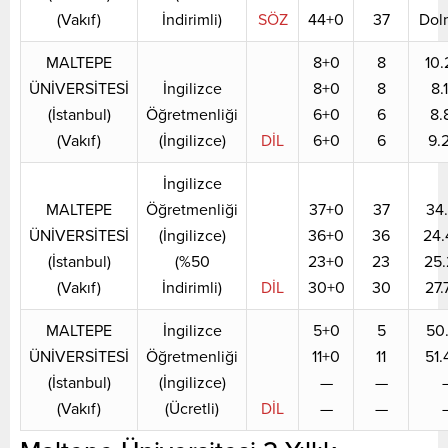
(Vakıf)
İndirimli)
SÖZ
44+0
37
Dol
MALTEPE
8+0
8
10.
ÜNİVERSİTESİ
İngilizce
8+0
8
8.
(İstanbul)
Öğretmenliği
6+0
6
8.
(Vakıf)
(İngilizce)
DİL
6+0
6
9.
İngilizce
MALTEPE
Öğretmenliği
37+0
37
34.
ÜNİVERSİTESİ
(İngilizce)
36+0
36
24.
(İstanbul)
(%50
23+0
23
25.
(Vakıf)
İndirimli)
DİL
30+0
30
27.
MALTEPE
İngilizce
5+0
5
50.
ÜNİVERSİTESİ
Öğretmenliği
11+0
11
51.
(İstanbul)
(İngilizce)
—
—
(Vakıf)
(Ücretli)
DİL
—
—