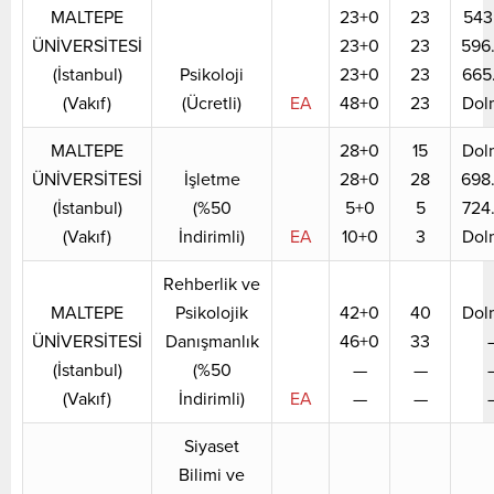
MALTEPE
23+0
23
543
ÜNİVERSİTESİ
23+0
23
596
(İstanbul)
Psikoloji
23+0
23
665
(Vakıf)
(Ücretli)
EA
48+0
23
Dol
MALTEPE
28+0
15
Dol
ÜNİVERSİTESİ
İşletme
28+0
28
698
(İstanbul)
(%50
5+0
5
724
(Vakıf)
İndirimli)
EA
10+0
3
Dol
Rehberlik ve
MALTEPE
Psikolojik
42+0
40
Dol
ÜNİVERSİTESİ
Danışmanlık
46+0
33
(İstanbul)
(%50
—
—
(Vakıf)
İndirimli)
EA
—
—
Siyaset
Bilimi ve