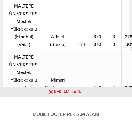
MALTEPE
ÜNİVERSİTESİ
Meslek
Yüksekokulu
(İstanbul)
Adalet
8+0
8
278
(Vakıf)
(Burslu)
TYT
8+0
8
30
MALTEPE
ÜNİVERSİTESİ
Meslek
Yüksekokulu
Mimari
(İstanbul)
Restorasyon
5+0
5
278
REKLAMI KAPAT
(Vakıf)
(Burslu)
TYT
5+0
5
308
MALTEPE
MOBİL FOOTER REKLAM ALANI
ÜNİVERSİTESİ
Meslek
Radyo ve
Yüksekokulu
Televizyon