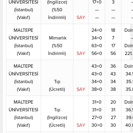
ÜNİVERSİTESİ
(İngilizce)
17+0
3
(İstanbul)
(%50
—
—
(Vakıf)
İndirimli)
SAY
—
—
MALTEPE
24+0
18
Dol
ÜNİVERSİTESİ
Mimarlık
34+0
7
(İstanbul)
(%50
63+0
17
Dol
(Vakıf)
İndirimli)
SAY
56+0
56
221
MALTEPE
43+0
36
Dol
ÜNİVERSİTESİ
43+0
43
34.
(İstanbul)
Tıp
34+0
34
35.
(Vakıf)
(Ücretli)
SAY
38+0
38
35.
MALTEPE
31+0
20
Dol
ÜNİVERSİTESİ
Tıp
31+0
31
36.
(İstanbul)
(İngilizce)
27+0
27
39.
(Vakıf)
(Ücretli)
SAY
30+0
30
40.