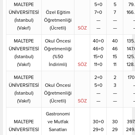
MALTEPE
5+0
5
79.
ÜNİVERSİTESİ
Özel Eğitim
7+0
7
166
(İstanbul)
Öğretmenliği
—
—
(Vakıf)
(Ücretli)
SÖZ
—
—
MALTEPE
Okul Öncesi
40+0
40
135
ÜNİVERSİTESİ
Öğretmenliği
46+0
46
147
(İstanbul)
(%50
15+0
15
125
(Vakıf)
İndirimli)
SÖZ
11+0
11
128
MALTEPE
2+0
2
170
ÜNİVERSİTESİ
Okul Öncesi
5+0
3
(İstanbul)
Öğretmenliği
—
—
(Vakıf)
(Ücretli)
SÖZ
—
—
Gastronomi
MALTEPE
ve Mutfak
30+0
30
397
ÜNİVERSİTESİ
Sanatları
29+0
29
249