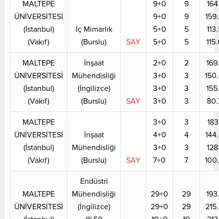
MALTEPE
9+0
9
164
ÜNİVERSİTESİ
9+0
9
159
(İstanbul)
İç Mimarlık
5+0
5
113
(Vakıf)
(Burslu)
SAY
5+0
5
115
MALTEPE
İnşaat
2+0
2
169
ÜNİVERSİTESİ
Mühendisliği
3+0
3
150
(İstanbul)
(İngilizce)
3+0
3
155
(Vakıf)
(Burslu)
SAY
3+0
3
80.
MALTEPE
3+0
3
183
ÜNİVERSİTESİ
İnşaat
4+0
4
144
(İstanbul)
Mühendisliği
3+0
3
128
(Vakıf)
(Burslu)
SAY
7+0
7
100
Endüstri
MALTEPE
Mühendisliği
29+0
29
193
ÜNİVERSİTESİ
(İngilizce)
29+0
29
215