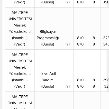
(Vakıf)
(Burslu)
TYT
8+0
8
356
MALTEPE
ÜNİVERSİTESİ
Meslek
Yüksekokulu
Bilgisayar
(İstanbul)
Programcılığı
8+0
8
323
(Vakıf)
(Burslu)
TYT
8+0
8
346
MALTEPE
ÜNİVERSİTESİ
Meslek
Yüksekokulu
İlk ve Acil
(İstanbul)
Yardım
8+0
8
298
(Vakıf)
(Burslu)
TYT
8+0
8
32
MALTEPE
ÜNİVERSİTESİ