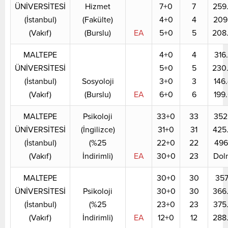
ÜNİVERSİTESİ
Hizmet
7+0
7
259
(İstanbul)
(Fakülte)
4+0
4
209
(Vakıf)
(Burslu)
EA
5+0
5
208
MALTEPE
4+0
4
316
ÜNİVERSİTESİ
5+0
5
230
(İstanbul)
Sosyoloji
3+0
3
146
(Vakıf)
(Burslu)
EA
6+0
6
199
MALTEPE
Psikoloji
33+0
33
352
ÜNİVERSİTESİ
(İngilizce)
31+0
31
425
(İstanbul)
(%25
22+0
22
496
(Vakıf)
İndirimli)
EA
30+0
23
Dol
MALTEPE
30+0
30
357
ÜNİVERSİTESİ
Psikoloji
30+0
30
366
(İstanbul)
(%25
23+0
23
375
(Vakıf)
İndirimli)
EA
12+0
12
288