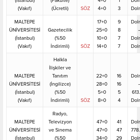
(İstanbul)
(Fakülte)
4+0
1
Dol
(Vakıf)
(Ücretli)
SÖZ
4+0
3
Dol
MALTEPE
17+0
9
Dol
ÜNİVERSİTESİ
Gazetecilik
25+0
8
(İstanbul)
(%50
10+0
7
Dol
(Vakıf)
İndirimli)
SÖZ
14+0
7
Dol
Halkla
İlişkiler ve
MALTEPE
Tanıtım
22+0
16
Dol
ÜNİVERSİTESİ
(İngilizce)
28+0
16
(İstanbul)
(%50
5+0
5
613
(Vakıf)
İndirimli)
SÖZ
8+0
4
Dol
Radyo,
MALTEPE
Televizyon
47+0
41
Dol
ÜNİVERSİTESİ
ve Sinema
47+0
47
778
(İstanbul)
(%50
34+0
29
Dol