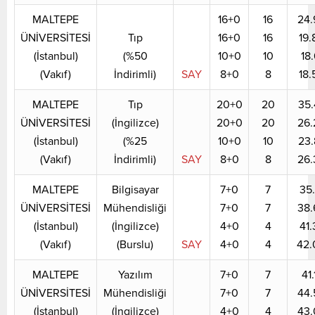
MALTEPE
16+0
16
24.
ÜNİVERSİTESİ
Tıp
16+0
16
19.
(İstanbul)
(%50
10+0
10
18.
(Vakıf)
İndirimli)
SAY
8+0
8
18.
MALTEPE
Tıp
20+0
20
35.
ÜNİVERSİTESİ
(İngilizce)
20+0
20
26.
(İstanbul)
(%25
10+0
10
23.
(Vakıf)
İndirimli)
SAY
8+0
8
26.
MALTEPE
Bilgisayar
7+0
7
35.
ÜNİVERSİTESİ
Mühendisliği
7+0
7
38.
(İstanbul)
(İngilizce)
4+0
4
41.
(Vakıf)
(Burslu)
SAY
4+0
4
42.
MALTEPE
Yazılım
7+0
7
41.
ÜNİVERSİTESİ
Mühendisliği
7+0
7
44.
(İstanbul)
(İngilizce)
4+0
4
43.