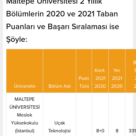
Maltepe Üniversitesi 2 Yıllık
Bölümlerin 2020 ve 2021 Taban
Puanları ve Başarı Sıralaması ise
Şöyle:
B
Kont.
Yer.
S
Puan
2021
2021
Üniversite
Bölüm Adı
Türü
2020
2020
MALTEPE
ÜNİVERSİTESİ
Meslek
Yüksekokulu
Uçak
(İstanbul)
Teknolojisi
8+0
8
331