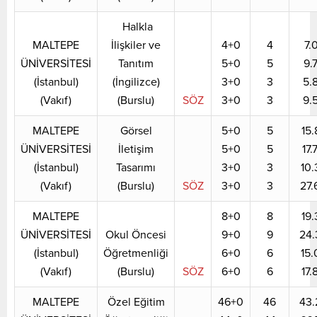
Halkla
MALTEPE
İlişkiler ve
4+0
4
7.
ÜNİVERSİTESİ
Tanıtım
5+0
5
9.
(İstanbul)
(İngilizce)
3+0
3
5.
(Vakıf)
(Burslu)
SÖZ
3+0
3
9.
MALTEPE
Görsel
5+0
5
15.
ÜNİVERSİTESİ
İletişim
5+0
5
17.
(İstanbul)
Tasarımı
3+0
3
10.
(Vakıf)
(Burslu)
SÖZ
3+0
3
27.
MALTEPE
8+0
8
19.
ÜNİVERSİTESİ
Okul Öncesi
9+0
9
24.
(İstanbul)
Öğretmenliği
6+0
6
15.
(Vakıf)
(Burslu)
SÖZ
6+0
6
17.
MALTEPE
Özel Eğitim
46+0
46
43.