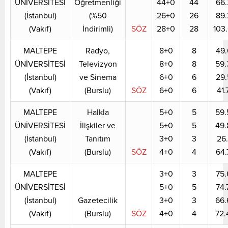
ÜNİVERSİTESİ
Öğretmenliği
44+0
44
66.
(İstanbul)
(%50
26+0
26
89.
(Vakıf)
İndirimli)
SÖZ
28+0
28
103
MALTEPE
Radyo,
8+0
8
49.
ÜNİVERSİTESİ
Televizyon
8+0
8
59.
(İstanbul)
ve Sinema
6+0
6
29.
(Vakıf)
(Burslu)
SÖZ
6+0
6
41.
MALTEPE
Halkla
5+0
5
59.
ÜNİVERSİTESİ
İlişkiler ve
5+0
5
49.
(İstanbul)
Tanıtım
3+0
3
26.
(Vakıf)
(Burslu)
SÖZ
4+0
4
64.
MALTEPE
3+0
3
75.
ÜNİVERSİTESİ
5+0
5
74.
(İstanbul)
Gazetecilik
3+0
3
66.
(Vakıf)
(Burslu)
SÖZ
4+0
4
72.