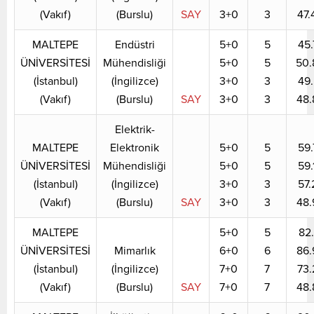
(Vakıf)
(Burslu)
SAY
3+0
3
47.
MALTEPE
Endüstri
5+0
5
45.
ÜNİVERSİTESİ
Mühendisliği
5+0
5
50.
(İstanbul)
(İngilizce)
3+0
3
49.
(Vakıf)
(Burslu)
SAY
3+0
3
48.
Elektrik-
MALTEPE
Elektronik
5+0
5
59.
ÜNİVERSİTESİ
Mühendisliği
5+0
5
59.
(İstanbul)
(İngilizce)
3+0
3
57.
(Vakıf)
(Burslu)
SAY
3+0
3
48.
MALTEPE
5+0
5
82.
ÜNİVERSİTESİ
Mimarlık
6+0
6
86.
(İstanbul)
(İngilizce)
7+0
7
73.
(Vakıf)
(Burslu)
SAY
7+0
7
48.