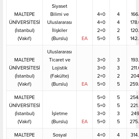
Siyaset
MALTEPE
Bilimi ve
4+0
4
166
ÜNİVERSİTESİ
Uluslararası
4+0
4
178
(İstanbul)
İlişkiler
2+0
2
120
(Vakıf)
(Burslu)
EA
5+0
5
142
Uluslararası
MALTEPE
Ticaret ve
3+0
3
193
ÜNİVERSİTESİ
Lojistik
3+0
3
211
(İstanbul)
(Fakülte)
2+0
2
204
(Vakıf)
(Burslu)
EA
5+0
5
259
MALTEPE
5+0
5
254
ÜNİVERSİTESİ
5+0
5
221
(İstanbul)
İşletme
3+0
3
249
(Vakıf)
(Burslu)
EA
5+0
5
275
MALTEPE
Sosyal
4+0
4
314