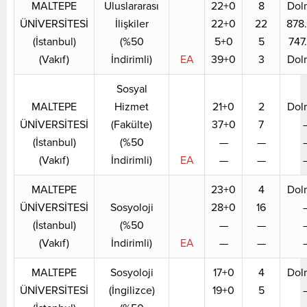
MALTEPE
Uluslararası
22+0
8
Dol
ÜNİVERSİTESİ
İlişkiler
22+0
22
878
(İstanbul)
(%50
5+0
5
747
(Vakıf)
İndirimli)
EA
39+0
3
Dol
Sosyal
MALTEPE
Hizmet
21+0
2
Dol
ÜNİVERSİTESİ
(Fakülte)
37+0
7
(İstanbul)
(%50
—
—
(Vakıf)
İndirimli)
EA
—
—
MALTEPE
23+0
4
Dol
ÜNİVERSİTESİ
Sosyoloji
28+0
16
(İstanbul)
(%50
—
—
(Vakıf)
İndirimli)
EA
—
—
MALTEPE
Sosyoloji
17+0
4
Dol
ÜNİVERSİTESİ
(İngilizce)
19+0
5