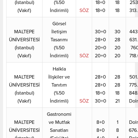
(İstanbul)
(%50
18+0
18
253
(Vakıf)
İndirimli)
SÖZ
18+0
18
313
Görsel
MALTEPE
İletişim
30+0
30
443
ÜNİVERSİTESİ
Tasarımı
28+0
28
631
(İstanbul)
(%50
20+0
20
760
(Vakıf)
İndirimli)
SÖZ
20+0
20
718
Halkla
MALTEPE
İlişkiler ve
28+0
28
501
ÜNİVERSİTESİ
Tanıtım
28+0
28
775
(İstanbul)
(%50
18+0
18
848
(Vakıf)
İndirimli)
SÖZ
30+0
21
Dol
Gastronomi
MALTEPE
ve Mutfak
8+0
1
Dol
ÜNİVERSİTESİ
Sanatları
8+0
8
676