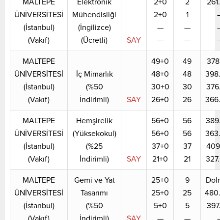
MALTEPE
Elektronik
2+0
2
261
ÜNİVERSİTESİ
Mühendisliği
2+0
1
(İstanbul)
(İngilizce)
—
—
(Vakıf)
(Ücretli)
SAY
—
—
MALTEPE
49+0
49
378
ÜNİVERSİTESİ
İç Mimarlık
48+0
48
398
(İstanbul)
(%50
30+0
30
376
(Vakıf)
İndirimli)
SAY
26+0
26
366
MALTEPE
Hemşirelik
56+0
56
389
ÜNİVERSİTESİ
(Yüksekokul)
56+0
56
363
(İstanbul)
(%25
37+0
37
409
(Vakıf)
İndirimli)
SAY
21+0
21
327
MALTEPE
Gemi ve Yat
25+0
9
Dol
ÜNİVERSİTESİ
Tasarımı
25+0
25
480
(İstanbul)
(%50
5+0
5
397
(Vakıf)
İndirimli)
SAY
—
—