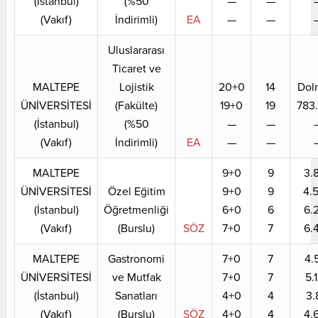
(İstanbul)
(%50
—
—
(Vakıf)
İndirimli)
EA
—
—
Uluslararası
Ticaret ve
MALTEPE
Lojistik
20+0
14
Dol
ÜNİVERSİTESİ
(Fakülte)
19+0
19
783
(İstanbul)
(%50
—
—
(Vakıf)
İndirimli)
EA
—
—
MALTEPE
9+0
9
3.
ÜNİVERSİTESİ
Özel Eğitim
9+0
9
4.
(İstanbul)
Öğretmenliği
6+0
6
6.
(Vakıf)
(Burslu)
SÖZ
7+0
7
6.
MALTEPE
Gastronomi
7+0
7
4.
ÜNİVERSİTESİ
ve Mutfak
7+0
7
5.
(İstanbul)
Sanatları
4+0
4
3.
(Vakıf)
(Burslu)
SÖZ
4+0
4
4.