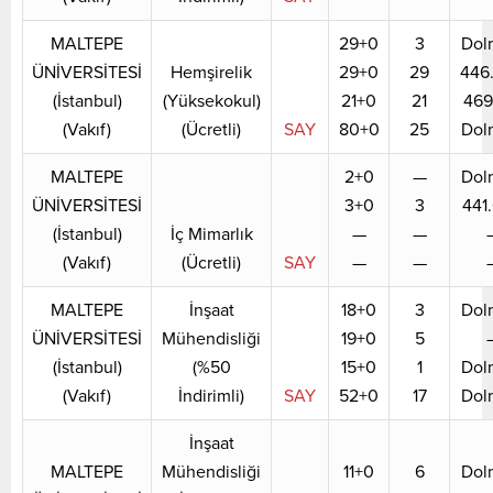
MALTEPE
29+0
3
Dol
ÜNİVERSİTESİ
Hemşirelik
29+0
29
446
(İstanbul)
(Yüksekokul)
21+0
21
469
(Vakıf)
(Ücretli)
SAY
80+0
25
Dol
MALTEPE
2+0
—
Dol
ÜNİVERSİTESİ
3+0
3
441
(İstanbul)
İç Mimarlık
—
—
(Vakıf)
(Ücretli)
SAY
—
—
MALTEPE
İnşaat
18+0
3
Dol
ÜNİVERSİTESİ
Mühendisliği
19+0
5
(İstanbul)
(%50
15+0
1
Dol
(Vakıf)
İndirimli)
SAY
52+0
17
Dol
İnşaat
MALTEPE
Mühendisliği
11+0
6
Dol