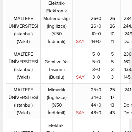
Elektrik-
Elektronik
MALTEPE
Mühendisliği
26+0
26
234
ÜNİVERSİTESİ
(İngilizce)
26+0
26
244
(İstanbul)
(%50
10+0
10
249
(Vakıf)
İndirimli)
SAY
14+0
11
Dol
MALTEPE
5+0
5
236
ÜNİVERSİTESİ
Gemi ve Yat
5+0
5
162
(İstanbul)
Tasarımı
3+0
3
133
(Vakıf)
(Burslu)
SAY
3+0
3
145
MALTEPE
Mimarlık
25+0
25
241
ÜNİVERSİTESİ
(İngilizce)
34+0
17
(İstanbul)
(%50
44+0
13
Dol
(Vakıf)
İndirimli)
SAY
48+0
43
Dol
Elektrik-