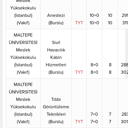
Meslek
Yüksekokulu
(İstanbul)
Anestezi
10+0
10
29
(Vakıf)
(Burslu)
TYT
10+0
10
31
MALTEPE
ÜNİVERSİTESİ
Sivil
Meslek
Havacılık
Yüksekokulu
Kabin
(İstanbul)
Hizmetleri
8+0
8
288
(Vakıf)
(Burslu)
TYT
8+0
8
302
MALTEPE
ÜNİVERSİTESİ
Meslek
Tıbbi
Yüksekokulu
Görüntüleme
(İstanbul)
Teknikleri
7+0
7
28
(Vakıf)
(Burslu)
TYT
7+0
7
301