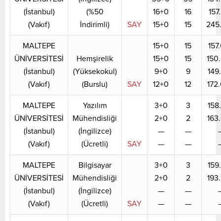
(İstanbul)
(%50
16+0
16
157
(Vakıf)
İndirimli)
SAY
15+0
15
245
MALTEPE
15+0
15
157
ÜNİVERSİTESİ
Hemşirelik
15+0
15
150
(İstanbul)
(Yüksekokul)
9+0
9
149
(Vakıf)
(Burslu)
SAY
12+0
12
172
MALTEPE
Yazılım
3+0
3
158
ÜNİVERSİTESİ
Mühendisliği
2+0
2
163
(İstanbul)
(İngilizce)
—
—
(Vakıf)
(Ücretli)
SAY
—
—
MALTEPE
Bilgisayar
3+0
3
159
ÜNİVERSİTESİ
Mühendisliği
2+0
2
193
(İstanbul)
(İngilizce)
—
—
(Vakıf)
(Ücretli)
SAY
—
—