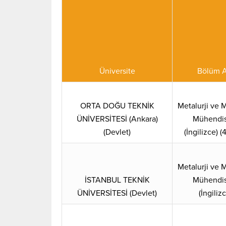
Üniversite
Bölüm A
ORTA DOĞU TEKNİK
Metalurji ve
ÜNİVERSİTESİ (Ankara)
Mühendis
(Devlet)
(İngilizce) (4
Metalurji ve
İSTANBUL TEKNİK
Mühendis
ÜNİVERSİTESİ (Devlet)
(İngiliz