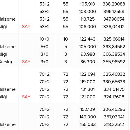
53+2
55
105.910
338,29088
53+2
55
103.000
396,12558
 Malzeme
53+2
55
113.725
347,98654
liği
SAY
53+2
55
106.000
336,04412
10+0
10
122.443
325,66914
 Malzeme
5+0
5
105.000
393,84562
liği
3+0
3
93.988
366,38534
Burslu)
SAY
3+0
3
86.300
355,96592
70+2
72
122.694
325,46832
70+2
72
119.000
380,65638
 Malzeme
70+2
72
131.301
334,01475
liği
SAY
70+2
72
121.000
324,17608
70+2
72
152.109
306,45296
70+2
72
149.000
357,03941
 Malzeme
70+2
72
155.033
318,22512