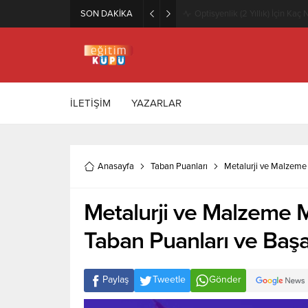
SON DAKİKA
Zeytincilik ve Zeytin İşleme Te
İLETİŞİM
YAZARLAR
Anasayfa
Taban Puanları
Metalurji ve Malzeme 
Metalurji ve Malzeme M
Taban Puanları ve Başar
Paylaş
Tweetle
Gönder