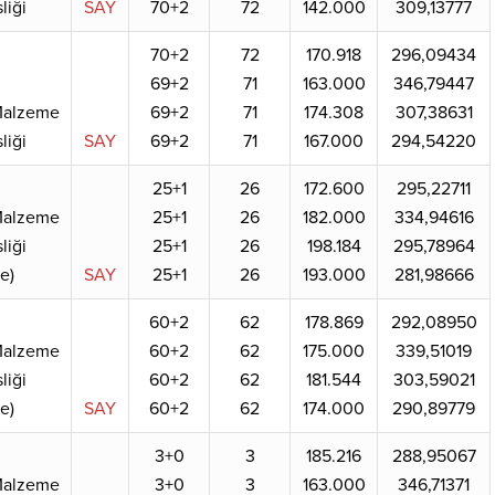
liği
SAY
70+2
72
142.000
309,13777
70+2
72
170.918
296,09434
69+2
71
163.000
346,79447
 Malzeme
69+2
71
174.308
307,38631
liği
SAY
69+2
71
167.000
294,54220
25+1
26
172.600
295,22711
 Malzeme
25+1
26
182.000
334,94616
liği
25+1
26
198.184
295,78964
ce)
SAY
25+1
26
193.000
281,98666
60+2
62
178.869
292,08950
 Malzeme
60+2
62
175.000
339,51019
liği
60+2
62
181.544
303,59021
ce)
SAY
60+2
62
174.000
290,89779
3+0
3
185.216
288,95067
 Malzeme
3+0
3
163.000
346,71371