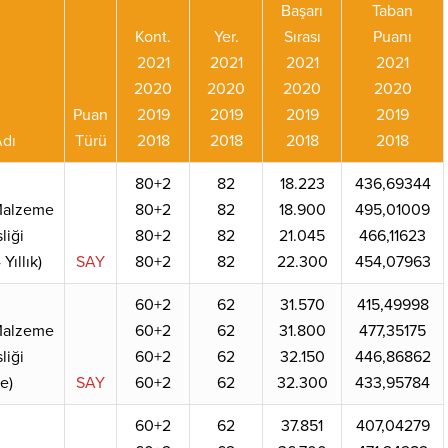
Başarı
Taban
Kont.
Yer.
Sırası
Puanı
2021
2021
2021
2021
2020
2020
2020
2020
Puan
2019
2019
2019
2019
dı
Türü
2018
2018
2018
2018
80+2
82
18.223
436,69344
 Malzeme
80+2
82
18.900
495,01009
liği
80+2
82
21.045
466,11623
 Yıllık)
SAY
80+2
82
22.300
454,07963
60+2
62
31.570
415,49998
 Malzeme
60+2
62
31.800
477,35175
liği
60+2
62
32.150
446,86862
ce)
SAY
60+2
62
32.300
433,95784
60+2
62
37.851
407,04279