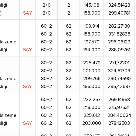
liği
2+0
2
145.108
324,51423
)
SAY
2+0
2
158.000
299,40781
60+2
62
199.914
282,27130
60+2
62
188.000
331,82838
 Malzeme
60+2
62
197.570
296,06129
liği
SAY
60+2
62
184.000
286,09761
80+2
82
225.472
271,72201
80+2
82
201.000
324,61309
 Malzeme
80+2
82
209.766
290,74690
liği
SAY
80+2
82
186.000
285,42687
60+2
62
232.257
269,14968
60+2
62
218.000
315,97531
 Malzeme
60+2
62
225.612
284,40024
liği
SAY
60+2
62
203.000
278,12503