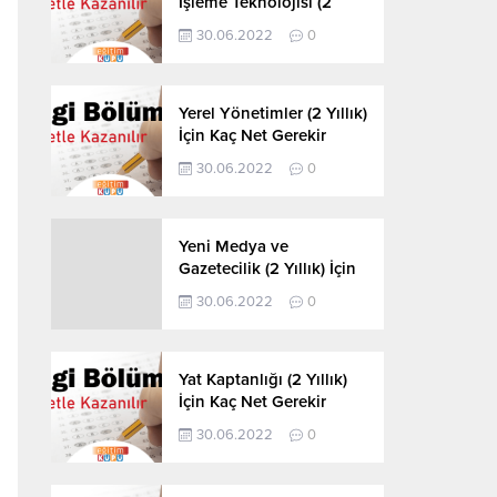
İşleme Teknolojisi (2
Yıllık) İçin Kaç Net
30.06.2022
0
Gerekir 2022
Yerel Yönetimler (2 Yıllık)
İçin Kaç Net Gerekir
2022
30.06.2022
0
Yeni Medya ve
Gazetecilik (2 Yıllık) İçin
Kaç Net Gerekir 2022
30.06.2022
0
Yat Kaptanlığı (2 Yıllık)
İçin Kaç Net Gerekir
2022
30.06.2022
0