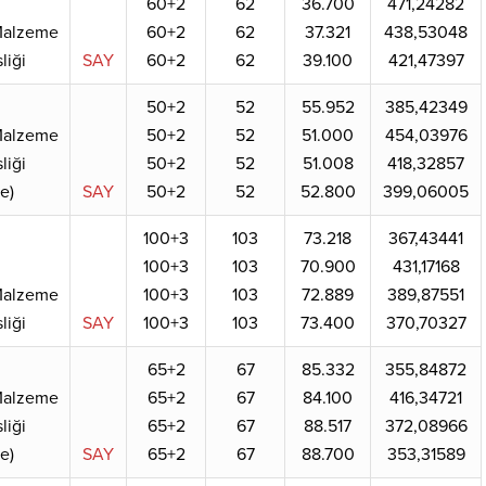
60+2
62
36.700
471,24282
 Malzeme
60+2
62
37.321
438,53048
liği
SAY
60+2
62
39.100
421,47397
50+2
52
55.952
385,42349
 Malzeme
50+2
52
51.000
454,03976
liği
50+2
52
51.008
418,32857
ce)
SAY
50+2
52
52.800
399,06005
100+3
103
73.218
367,43441
100+3
103
70.900
431,17168
 Malzeme
100+3
103
72.889
389,87551
liği
SAY
100+3
103
73.400
370,70327
65+2
67
85.332
355,84872
 Malzeme
65+2
67
84.100
416,34721
liği
65+2
67
88.517
372,08966
ce)
SAY
65+2
67
88.700
353,31589