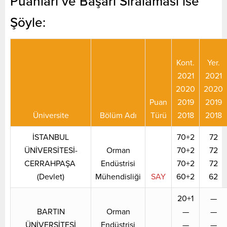
Puanları ve Başarı Sıralaması ise
Şöyle:
Kont.
Yer.
2021
2021
2020
2020
Puan
2019
2019
Üniversite
Bölüm Adı
Türü
2018
2018
İSTANBUL
70+2
72
ÜNİVERSİTESİ-
Orman
70+2
72
CERRAHPAŞA
Endüstrisi
70+2
72
(Devlet)
Mühendisliği
SAY
60+2
62
20+1
—
BARTIN
Orman
—
—
ÜNİVERSİTESİ
Endüstrisi
—
—