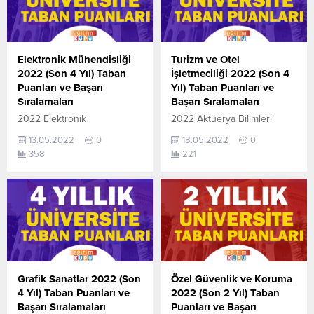
Elektronik Mühendisliği
Turizm ve Otel
2022 (Son 4 Yıl) Taban
İşletmeciliği 2022 (Son 4
Puanları ve Başarı
Yıl) Taban Puanları ve
Sıralamaları
Başarı Sıralamaları
2022 Elektronik
2022 Aktüerya Bilimleri
Mühendisliği taban puanları
taban puanları ile başarı
13.05.2022
0
18.05.2022
0
ile başarı sıralamaları
sıralamaları açıklandı. En
358
221
açıklandı. En güncel haline
güncel haline aşağıdaki
aşağıdaki tablodan
tablodan ulaşabilirsiniz. 2022
ulaşabilirsiniz. 2022 TYT
TYT AYT (YKS) Taban
AYT (YKS) Taban Puanları ve
Puanları ve Başarı
Başarı Sıralamaları son 4 yıla
Sıralamaları son 4 yıla ait
ait veriler aşağıdaki
veriler aşağıdaki gibidir. Bu
gibidir. Bu puanlar 2021,
puanlar 2021, 2020, 2019 ve
2020, 2019 ve 2018 yıllarına
2018 yıllarına ait Üniversite
ait Üniversite yerleştirme
yerleştirme
Grafik Sanatlar 2022 (Son
Özel Güvenlik ve Koruma
puanlarıdır. Sayfamızdaki
puanlarıdır. Sayfamızdaki
4 Yıl) Taban Puanları ve
2022 (Son 2 Yıl) Taban
verilerin
verilerin
Başarı Sıralamaları
Puanları ve Başarı