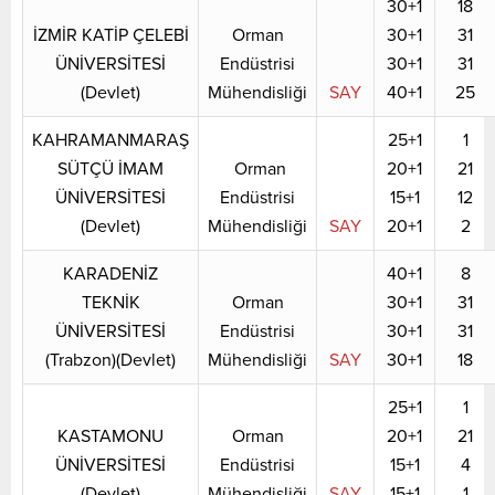
30+1
18
İZMİR KATİP ÇELEBİ
Orman
30+1
31
ÜNİVERSİTESİ
Endüstrisi
30+1
31
(Devlet)
Mühendisliği
SAY
40+1
25
KAHRAMANMARAŞ
25+1
1
SÜTÇÜ İMAM
Orman
20+1
21
ÜNİVERSİTESİ
Endüstrisi
15+1
12
(Devlet)
Mühendisliği
SAY
20+1
2
KARADENİZ
40+1
8
TEKNİK
Orman
30+1
31
ÜNİVERSİTESİ
Endüstrisi
30+1
31
(Trabzon)(Devlet)
Mühendisliği
SAY
30+1
18
25+1
1
KASTAMONU
Orman
20+1
21
ÜNİVERSİTESİ
Endüstrisi
15+1
4
(Devlet)
Mühendisliği
SAY
15+1
1