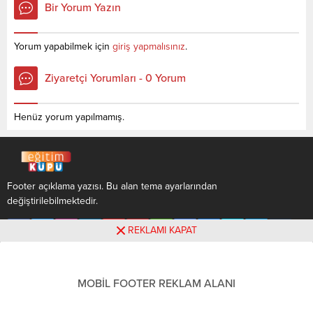
Bir Yorum Yazın
AYT (YKS) Taban Puanları ve
Puanları ve Başarı
Başarı Sıralamaları son 4 yıla
Sıralamaları son 4 yıla ait
ait veriler aşağıdaki
veriler aşağıdaki gibidir. Bu
Yorum yapabilmek için
giriş yapmalısınız
.
gibidir. Bu puanlar 2021,
puanlar 2021, 2020, 2019 ve
2020, 2019 ve 2018 yıllarına
2018 yıllarına ait Üniversite
Ziyaretçi Yorumları - 0 Yorum
ait Üniversite yerleştirme
yerleştirme
puanlarıdır. Sayfamızdaki
puanlarıdır. Sayfamızdaki
verilerin
verilerin
Henüz yorum yapılmamış.
tamamı ÖSYM ve YÖK-
tamamı ÖSYM ve YÖK-
YÖKATLAS tarafından
YÖKATLAS tarafından
yayınlanmış olan en...
yayınlanmış olan en son...
Footer açıklama yazısı. Bu alan tema ayarlarından
değiştirilebilmektedir.
REKLAMI KAPAT
MOBİL FOOTER REKLAM ALANI
Footer açıklama yazısı. Bu alan tema ayarlarından
değiştirilebilmektedir.