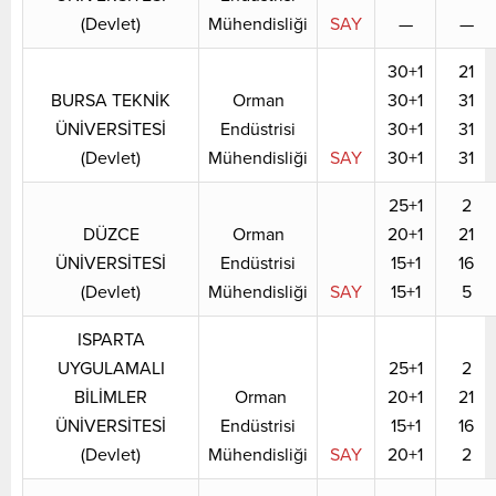
(Devlet)
Mühendisliği
SAY
—
—
30+1
21
BURSA TEKNİK
Orman
30+1
31
ÜNİVERSİTESİ
Endüstrisi
30+1
31
(Devlet)
Mühendisliği
SAY
30+1
31
25+1
2
DÜZCE
Orman
20+1
21
ÜNİVERSİTESİ
Endüstrisi
15+1
16
(Devlet)
Mühendisliği
SAY
15+1
5
ISPARTA
UYGULAMALI
25+1
2
BİLİMLER
Orman
20+1
21
ÜNİVERSİTESİ
Endüstrisi
15+1
16
(Devlet)
Mühendisliği
SAY
20+1
2