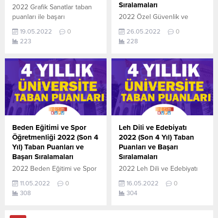
tamamı ÖSYM ve YÖK-
tamamı ÖSYM ve YÖK-
Sıralamaları
2022 Grafik Sanatlar taban
YÖKATLAS tarafından
YÖKATLAS tarafından
puanları ile başarı
2022 Özel Güvenlik ve
yayınlanmış olan en son
yayınlanmış olan en son
sıralamaları açıklandı. En
Koruma (2 Yıllık) taban
güncel
güncel puanlardır. Aktüerya...
19.05.2022
0
26.05.2022
0
güncel haline aşağıdaki
puanları ile başarı
puanlardır. Elektronik...
223
228
tablodan ulaşabilirsiniz. 2022
sıralamaları açıklandı. En
TYT AYT (YKS) Taban
güncel haline aşağıdaki
Puanları ve Başarı
tablodan ulaşabilirsiniz. Özel
Sıralamaları son 4 yıla ait
Güvenlik ve Koruma (2 Yıllık)
veriler aşağıdaki gibidir. Bu
sıralama.2022 TYT AYT (YKS)
puanlar 2021, 2020, 2019 ve
Taban Puanları, Kontenjanları
2018 yıllarına ait Üniversite
ve Başarı Sıralamaları
yerleştirme
aşağıdaki gibidir. Bu puanlar
puanlarıdır. Sayfamızdaki
2021 ve 2020 yılına ait
Beden Eğitimi ve Spor
Leh Dili ve Edebiyatı
verilerin
önlisans (iki yıllık )üniversite
Öğretmenliği 2022 (Son 4
2022 (Son 4 Yıl) Taban
tamamı ÖSYM ve YÖK-
yerleştirme
Yıl) Taban Puanları ve
Puanları ve Başarı
YÖKATLAS tarafından
puanlarıdır. Sayfamızdaki
Başarı Sıralamaları
Sıralamaları
yayınlanmış olan en son
verilerin...
2022 Beden Eğitimi ve Spor
2022 Leh Dili ve Edebiyatı
güncel puanlardır. Grafik...
Öğretmenliği taban puanları
taban puanları ile başarı
11.05.2022
0
16.05.2022
0
ile başarı sıralamaları
sıralamaları açıklandı. En
308
304
açıklandı. En güncel haline
güncel haline aşağıdaki
aşağıdaki tablodan
tablodan ulaşabilirsiniz. 2022
ulaşabilirsiniz. 2022 TYT
TYT AYT (YKS) Taban