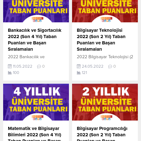
Yıllık) sıralama.2022 TYT AYT
ve Başarı Sıralamaları
(YKS) Taban Puanları,
aşağıdaki gibidir. Bu puanlar
Kontenjanları ve Başarı
2021 ve 2020 yılına ait
Sıralamaları aşağıdaki
önlisans (iki yıllık )üniversite
gibidir. Bu puanlar 2021 ve
yerleştirme
Bankacılık ve Sigortacılık
Bilgisayar Teknolojisi
2020 yılına ait önlisans (iki
puanlarıdır. Sayfamızdaki
2022 (Son 4 Yıl) Taban
2022 (Son 2 Yıl) Taban
yıllık )üniversite yerleştirme
verilerin tamamı ÖSYM ve...
Puanları ve Başarı
Puanları ve Başarı
puanlarıdır. Sayfamızdaki
Sıralamaları
Sıralamaları
verilerin tamamı ÖSYM ve...
2022 Bankacılık ve
2022 Bilgisayar Teknolojisi (2
Sigortacılık taban puanları ile
Yıllık) taban puanları ile
11.05.2022
0
24.05.2022
0
başarı sıralamaları açıklandı.
başarı sıralamaları açıklandı.
100
121
En güncel haline aşağıdaki
En güncel haline aşağıdaki
tablodan ulaşabilirsiniz. 2022
tablodan ulaşabilirsiniz.
TYT AYT (YKS) Taban
Bilgisayar Teknolojisi (2 Yıllık)
Puanları ve Başarı
sıralama.2022 TYT AYT (YKS)
Sıralamaları son 4 yıla ait
Taban Puanları, Kontenjanları
veriler aşağıdaki gibidir. Bu
ve Başarı Sıralamaları
puanlar 2021, 2020, 2019 ve
aşağıdaki gibidir. Bu puanlar
2018 yıllarına ait Üniversite
2021 ve 2020 yılına ait
yerleştirme
önlisans (iki yıllık )üniversite
Matematik ve Bilgisayar
Bilgisayar Programcılığı
puanlarıdır. Sayfamızdaki
yerleştirme
Bilimleri 2022 (Son 4 Yıl)
2022 (Son 2 Yıl) Taban
verilerin
puanlarıdır. Sayfamızdaki