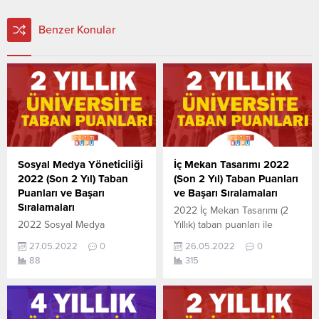
Benzer Konular
Sosyal Medya Yöneticiliği
İç Mekan Tasarımı 2022
2022 (Son 2 Yıl) Taban
(Son 2 Yıl) Taban Puanları
Puanları ve Başarı
ve Başarı Sıralamaları
Sıralamaları
2022 İç Mekan Tasarımı (2
2022 Sosyal Medya
Yıllık) taban puanları ile
Yöneticiliği (2 Yıllık) taban
başarı sıralamaları açıklandı.
27.05.2022
0
26.05.2022
0
puanları ile başarı
En güncel haline aşağıdaki
88
315
sıralamaları açıklandı. En
tablodan ulaşabilirsiniz. İç
güncel haline aşağıdaki
Mekan Tasarımı (2 Yıllık)
tablodan ulaşabilirsiniz.
sıralama.2022 TYT AYT (YKS)
Sosyal Medya Yöneticiliği (2
Taban Puanları, Kontenjanları