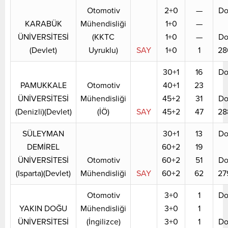
Otomotiv
2+0
—
Do
KARABÜK
Mühendisliği
1+0
—
ÜNİVERSİTESİ
(KKTC
1+0
—
Do
(Devlet)
Uyruklu)
SAY
1+0
1
28
30+1
16
Do
PAMUKKALE
Otomotiv
40+1
23
ÜNİVERSİTESİ
Mühendisliği
45+2
31
Do
(Denizli)(Devlet)
(İÖ)
SAY
45+2
47
28
SÜLEYMAN
30+1
13
Do
DEMİREL
60+2
19
ÜNİVERSİTESİ
Otomotiv
60+2
51
Do
(Isparta)(Devlet)
Mühendisliği
SAY
60+2
62
27
Otomotiv
3+0
1
Do
YAKIN DOĞU
Mühendisliği
3+0
1
ÜNİVERSİTESİ
(İngilizce)
3+0
1
Do