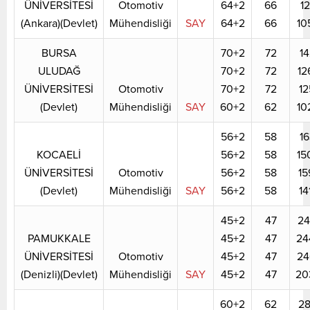
ÜNİVERSİTESİ
Otomotiv
64+2
66
12
(Ankara)(Devlet)
Mühendisliği
SAY
64+2
66
10
BURSA
70+2
72
14
ULUDAĞ
70+2
72
12
ÜNİVERSİTESİ
Otomotiv
70+2
72
12
(Devlet)
Mühendisliği
SAY
60+2
62
10
56+2
58
16
KOCAELİ
56+2
58
15
ÜNİVERSİTESİ
Otomotiv
56+2
58
15
(Devlet)
Mühendisliği
SAY
56+2
58
14
45+2
47
24
PAMUKKALE
45+2
47
24
ÜNİVERSİTESİ
Otomotiv
45+2
47
24
(Denizli)(Devlet)
Mühendisliği
SAY
45+2
47
20
60+2
62
28