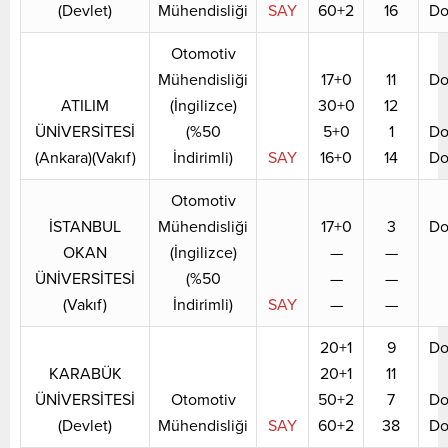
(Devlet)
Mühendisliği
SAY
60+2
16
Do
Otomotiv
Mühendisliği
17+0
11
Do
ATILIM
(İngilizce)
30+0
12
ÜNİVERSİTESİ
(%50
5+0
1
Do
(Ankara)(Vakıf)
İndirimli)
SAY
16+0
14
Do
Otomotiv
İSTANBUL
Mühendisliği
17+0
3
Do
OKAN
(İngilizce)
—
—
ÜNİVERSİTESİ
(%50
—
—
(Vakıf)
İndirimli)
SAY
—
—
20+1
9
Do
KARABÜK
20+1
11
ÜNİVERSİTESİ
Otomotiv
50+2
7
Do
(Devlet)
Mühendisliği
SAY
60+2
38
Do