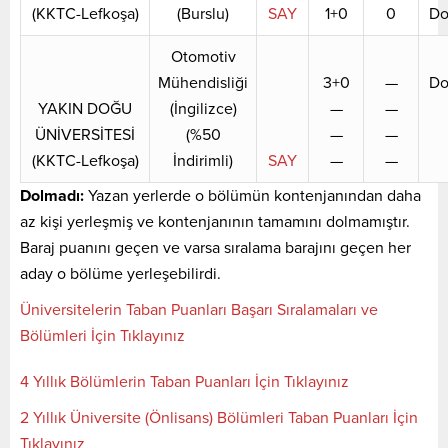
(KKTC-Lefkoşa)
(Burslu)
SAY
1+0
0
Do
Otomotiv
Mühendisliği
3+0
—
Do
YAKIN DOĞU
(İngilizce)
—
—
ÜNİVERSİTESİ
(%50
—
—
(KKTC-Lefkoşa)
İndirimli)
SAY
—
—
Dolmadı:
Yazan yerlerde o bölümün kontenjanından daha
az kişi yerleşmiş ve kontenjanının tamamını dolmamıştır.
Baraj puanını geçen ve varsa sıralama barajını geçen her
aday o bölüme yerleşebilirdi.
Üniversitelerin Taban Puanları Başarı Sıralamaları ve
Bölümleri İçin Tıklayınız
4 Yıllık Bölümlerin Taban Puanları İçin Tıklayınız
2 Yıllık Üniversite (Önlisans) Bölümleri Taban Puanları İçin
Tıklayınız