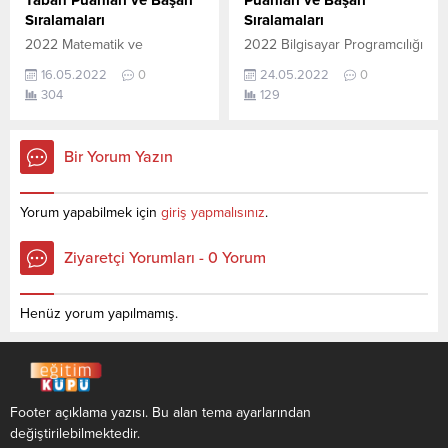
Taban Puanları ve Başarı
Puanları ve Başarı
tamamı ÖSYM ve YÖK-
verilerin tamamı ÖSYM ve
Sıralamaları
Sıralamaları
YÖKATLAS tarafından
YÖK (YÖKATLAS) tarafından...
2022 Matematik ve
2022 Bilgisayar Programcılığı
yayınlanmış olan en son
Bilgisayar Bilimleri taban
(2 Yıllık) taban puanları ile
güncel...
16.05.2022
0
24.05.2022
0
puanları ile başarı
başarı sıralamaları açıklandı.
304
129
sıralamaları açıklandı. En
En güncel haline aşağıdaki
güncel haline aşağıdaki
tablodan ulaşabilirsiniz.
tablodan ulaşabilirsiniz. 2022
Bilgisayar Programcılığı (2
Bir Yorum Yazın
TYT AYT (YKS) Taban
Yıllık) sıralama.2022 TYT AYT
Puanları ve Başarı
(YKS) Taban Puanları,
Sıralamaları son 4 yıla ait
Kontenjanları ve Başarı
Yorum yapabilmek için
giriş yapmalısınız
.
veriler aşağıdaki gibidir. Bu
Sıralamaları aşağıdaki
puanlar 2021, 2020, 2019 ve
gibidir. Bu puanlar 2021 ve
Ziyaretçi Yorumları - 0 Yorum
2018 yıllarına ait Üniversite
2020 yılına ait önlisans (iki
yerleştirme
yıllık )üniversite yerleştirme
puanlarıdır. Sayfamızdaki
puanlarıdır. Sayfamızdaki
Henüz yorum yapılmamış.
verilerin
verilerin tamamı ÖSYM ve
tamamı ÖSYM ve YÖK-
YÖK (YÖKATLAS) tarafından...
YÖKATLAS tarafından
yayınlanmış olan en son...
Footer açıklama yazısı. Bu alan tema ayarlarından
değiştirilebilmektedir.