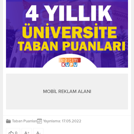
MOBİL REKLAM ALANI
Taban Puanları
Yayınlama: 17.05.2022
A
A
0
+
-