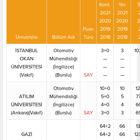
Kont.
Yer.
S
2021
2021
2020
2020
Puan
2019
2019
Üniversite
Bölüm Adı
Türü
2018
2018
İSTANBUL
Otomotiv
3+0
3
10
OKAN
Mühendisliği
—
—
ÜNİVERSİTESİ
(İngilizce)
—
—
(Vakıf)
(Burslu)
SAY
—
—
Otomotiv
10+0
10
12
ATILIM
Mühendisliği
5+0
5
7
ÜNİVERSİTESİ
(İngilizce)
4+0
4
6
(Ankara)(Vakıf)
(Burslu)
SAY
3+0
3
6
64+2
66
1
GAZİ
64+2
66
12