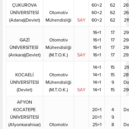
ÇUKUROVA
60+2
62
26
ÜNİVERSİTESİ
Otomotiv
60+2
62
26
(Adana)(Devlet)
Mühendisliği
SAY
60+2
62
21
16+1
17
29
GAZİ
Otomotiv
16+1
17
29
ÜNİVERSİTESİ
Mühendisliği
16+1
17
29
(Ankara)(Devlet)
(M.T.O.K.)
SAY
16+1
17
29
14+1
15
29
KOCAELİ
Otomotiv
14+1
15
28
ÜNİVERSİTESİ
Mühendisliği
14+1
9
Do
(Devlet)
(M.T.O.K.)
SAY
14+1
15
29
AFYON
KOCATEPE
20+1
4
Do
ÜNİVERSİTESİ
20+1
9
(Afyonkarahisar)
Otomotiv
25+1
8
Do