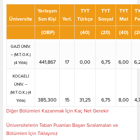
Yerleşen
TYT
TYT
TYT
T
Üniversite
Son Kişi
Yerl.
Türkçe
Sosyal
Mat
F
(OBP)
(40)
(20)
(40)
(2
GAZİ ÜNİV.
– (M.T.O.K.)
441,867
17
0,00
6,75
6,00
6,
(4 Yıllık)
KOCAELİ
ÜNİV. –
(M.T.O.K.) (4
385,300
15
31,25
6,75
8,00
4,
Yıllık)
Diğer Bölümleri Kazanmak İçin Kaç Net Gerekir
Üniversitelerin Taban Puanları Başarı Sıralamaları ve
Bölümleri İçin Tıklayınız