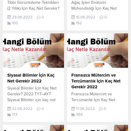
Tıbbi Görüntüleme Teknikleri
Ağaç İşleri Endüstri
(2 Yıllık) İçin Kaç Net Gerekir?
Mühendisliği İçin Kaç Net
2022 TYT–AYT Tıbbi
Gerekir? 2022 TYT–AYT
29.06.2022
0
15.06.2022
0
Görüntüleme Teknikleri (2
Ağaç İşleri Endüstri
100
192
Yıllık) için kaç net yapmam
Mühendisliği için kaç net
gerekir sorusunun cevabını
yapmam gerekir sorusunun
aşağıdan öğrenebilirsiniz. Bu
cevabını aşağıdan
veriler 2021 TYT-AYT
öğrenebilirsiniz. Bu veriler
sınavında en son yerleşen
2021 TYT-AYT sınavında en
öğrencilerin yapmış olduğu
son yerleşen öğrencilerin
netlerdir. YÖKATLAS YKS-
yapmış olduğu netlerdir.
TYT Net Sihirbazı, YKS-TYT
YÖKATLAS YKS-TYT Net
Net Sihirbazı. Sayfamızdaki
Sihirbazı, YKS-TYT Net
Siyasal Bilimler İçin Kaç
Fransızca Mütercim ve
verilerin tamamı
Sihirbazı. Sayfamızdaki
Net Gerekir 2022
Tercümanlık İçin Kaç Net
YÖK tarafından yayınlanmış
verilerin tamamı
Gerekir 2022
Siyasal Bilimler İçin Kaç Net
olan en...
YÖK tarafından yayınlanmış
Gerekir? 2022 TYT–AYT
Fransızca Mütercim ve
olan en son güncel...
Siyasal Bilimler için kaç net
Tercümanlık İçin Kaç Net
yapmam gerekir sorusunun
Gerekir? 2022 TYT–AYT
22.06.2022
0
17.06.2022
0
cevabını aşağıdan
Fransızca Mütercim ve
173
369
öğrenebilirsiniz. Bu veriler
Tercümanlık için kaç net
2021 TYT-AYT sınavında en
yapmam gerekir sorusunun
son yerleşen öğrencilerin
cevabını aşağıdan