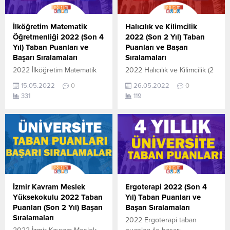
puanlar 2021, 2020, 2019 ve
2018 yıllarına ait Üniversite
2018 yıllarına ait Üniversite
yerleştirme
yerleştirme
puanlarıdır. Sayfamızdaki
İlköğretim Matematik
Halıcılık ve Kilimcilik
puanlarıdır. Sayfamızdaki
verilerin
Öğretmenliği 2022 (Son 4
2022 (Son 2 Yıl) Taban
verilerin
tamamı ÖSYM ve YÖK-
Yıl) Taban Puanları ve
Puanları ve Başarı
tamamı ÖSYM ve YÖK-
YÖKATLAS tarafından
Başarı Sıralamaları
Sıralamaları
YÖKATLAS tarafından
yayınlanmış olan en son
2022 İlköğretim Matematik
2022 Halıcılık ve Kilimcilik (2
yayınlanmış olan en son...
güncel puanlardır. Tarih...
Öğretmenliği taban puanları
Yıllık) taban puanları ile
15.05.2022
0
26.05.2022
0
ile başarı sıralamaları
başarı sıralamaları açıklandı.
331
119
açıklandı. En güncel haline
En güncel haline aşağıdaki
aşağıdaki tablodan
tablodan ulaşabilirsiniz.
ulaşabilirsiniz. 2022 TYT
Halıcılık ve Kilimcilik (2 Yıllık)
AYT (YKS) Taban Puanları ve
sıralama.2022 TYT AYT (YKS)
Başarı Sıralamaları son 4 yıla
Taban Puanları, Kontenjanları
ait veriler aşağıdaki
ve Başarı Sıralamaları
gibidir. Bu puanlar 2021,
aşağıdaki gibidir. Bu puanlar
2020, 2019 ve 2018 yıllarına
2021 ve 2020 yılına ait
ait Üniversite yerleştirme
önlisans (iki yıllık )üniversite
İzmir Kavram Meslek
Ergoterapi 2022 (Son 4
puanlarıdır. Sayfamızdaki
yerleştirme
Yüksekokulu 2022 Taban
Yıl) Taban Puanları ve
verilerin
puanlarıdır. Sayfamızdaki
Puanları (Son 2 Yıl) Başarı
Başarı Sıralamaları
tamamı ÖSYM ve YÖK-
verilerin tamamı ÖSYM ve...
Sıralamaları
2022 Ergoterapi taban
YÖKATLAS tarafından