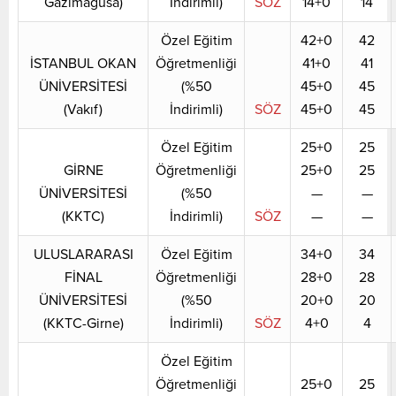
Gazimağusa)
İndirimli)
SÖZ
14+0
14
Özel Eğitim
42+0
42
İSTANBUL OKAN
Öğretmenliği
41+0
41
ÜNİVERSİTESİ
(%50
45+0
45
(Vakıf)
İndirimli)
SÖZ
45+0
45
Özel Eğitim
25+0
25
GİRNE
Öğretmenliği
25+0
25
ÜNİVERSİTESİ
(%50
—
—
(KKTC)
İndirimli)
SÖZ
—
—
ULUSLARARASI
Özel Eğitim
34+0
34
FİNAL
Öğretmenliği
28+0
28
ÜNİVERSİTESİ
(%50
20+0
20
(KKTC-Girne)
İndirimli)
SÖZ
4+0
4
Özel Eğitim
Öğretmenliği
25+0
25