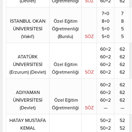
(Devlet)
Öğretmenliği
SÖZ
60+2
62
7+0
7
İSTANBUL OKAN
Özel Eğitim
8+0
8
ÜNİVERSİTESİ
Öğretmenliği
5+0
5
(Vakıf)
(Burslu)
SÖZ
5+0
5
60+2
62
ATATÜRK
60+2
62
ÜNİVERSİTESİ
Özel Eğitim
60+2
62
(Erzurum) (Devlet)
Öğretmenliği
SÖZ
60+2
62
60+2
62
ADIYAMAN
60+2
62
ÜNİVERSİTESİ
Özel Eğitim
60+2
62
(Devlet)
Öğretmenliği
SÖZ
—
—
HATAY MUSTAFA
50+2
52
KEMAL
50+2
52