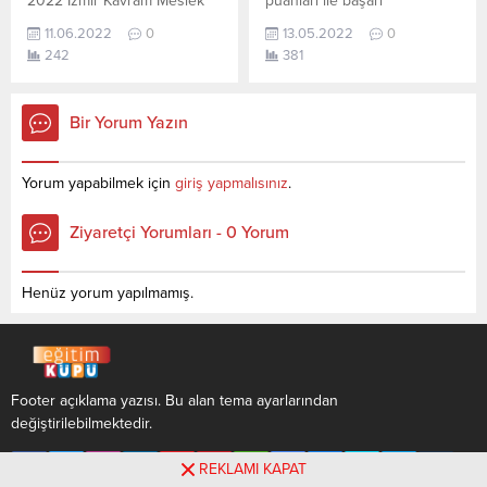
2022 İzmir Kavram Meslek
puanları ile başarı
yayınlanmış olan en son
Yüksekokulu taban puanları
sıralamaları açıklandı. En
güncel...
11.06.2022
0
13.05.2022
0
ile başarı sıralamaları
güncel haline aşağıdaki
242
381
açıklandı. En güncel haline
tablodan ulaşabilirsiniz. 2022
aşağıdaki tablodan
TYT AYT (YKS) Taban
ulaşabilirsiniz. İzmir Kavram
Puanları ve Başarı
Bir Yorum Yazın
Meslek Yüksekokulu
Sıralamaları son 4 yıla ait
sıralama. 2022 TYT AYT
veriler aşağıdaki gibidir. Bu
(YKS) Taban Puanları ve
puanlar 2021, 2020, 2019 ve
Yorum yapabilmek için
giriş yapmalısınız
.
Başarı Sıralamaları aşağıdaki
2018 yıllarına ait Üniversite
gibidir. Bu puanlar son 2
yerleştirme
Ziyaretçi Yorumları - 0 Yorum
yılına ait Üniversite
puanlarıdır. Sayfamızdaki
yerleştirme puanlarıdır.
verilerin
Sayfamızdaki verilerin
tamamı ÖSYM ve YÖK-
Henüz yorum yapılmamış.
tamamı ÖSYM ve YÖK-
YÖKATLAS tarafından
YÖKATLAS tarafından
yayınlanmış olan en son
yayınlanmış olan en son
güncel puanlardır. Ergoterapi
güncel...
sıralama...
Footer açıklama yazısı. Bu alan tema ayarlarından
değiştirilebilmektedir.
REKLAMI KAPAT