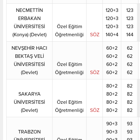
NECMETTİN
120+3
123
ERBAKAN
120+3
123
ÜNİVERSİTESİ
Özel Eğitim
120+3
123
(Konya) (Devlet)
Öğretmenliği
SÖZ
140+4
144
NEVŞEHİR HACI
60+2
62
BEKTAŞ VELİ
60+2
62
ÜNİVERSİTESİ
Özel Eğitim
60+2
62
(Devlet)
Öğretmenliği
SÖZ
60+2
62
80+2
82
SAKARYA
80+2
82
ÜNİVERSİTESİ
Özel Eğitim
80+2
82
(Devlet)
Öğretmenliği
SÖZ
80+2
82
90+3
93
TRABZON
90+3
93
ÜNİVERSİTESİ
Özel Eğitim
90+3
93