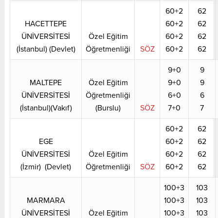
60+2
62
HACETTEPE
60+2
62
ÜNİVERSİTESİ
Özel Eğitim
60+2
62
(İstanbul) (Devlet)
Öğretmenliği
SÖZ
60+2
62
9+0
9
MALTEPE
Özel Eğitim
9+0
9
ÜNİVERSİTESİ
Öğretmenliği
6+0
6
(İstanbul)(Vakıf)
(Burslu)
SÖZ
7+0
7
60+2
62
EGE
60+2
62
ÜNİVERSİTESİ
Özel Eğitim
60+2
62
(İzmir) (Devlet)
Öğretmenliği
SÖZ
60+2
62
100+3
103
MARMARA
100+3
103
ÜNİVERSİTESİ
Özel Eğitim
100+3
103