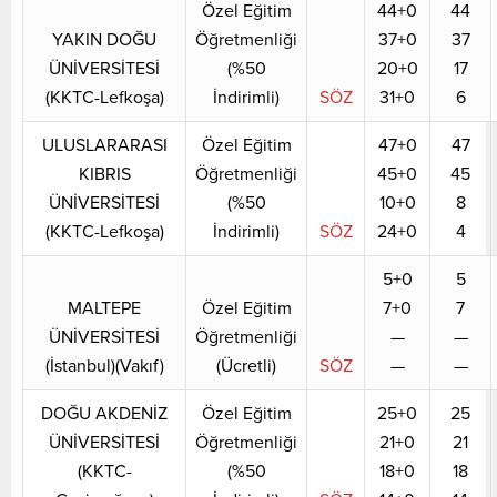
Özel Eğitim
44+0
44
YAKIN DOĞU
Öğretmenliği
37+0
37
ÜNİVERSİTESİ
(%50
20+0
17
(KKTC-Lefkoşa)
İndirimli)
SÖZ
31+0
6
ULUSLARARASI
Özel Eğitim
47+0
47
KIBRIS
Öğretmenliği
45+0
45
ÜNİVERSİTESİ
(%50
10+0
8
(KKTC-Lefkoşa)
İndirimli)
SÖZ
24+0
4
5+0
5
MALTEPE
Özel Eğitim
7+0
7
ÜNİVERSİTESİ
Öğretmenliği
—
—
(İstanbul)(Vakıf)
(Ücretli)
SÖZ
—
—
DOĞU AKDENİZ
Özel Eğitim
25+0
25
ÜNİVERSİTESİ
Öğretmenliği
21+0
21
(KKTC-
(%50
18+0
18