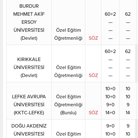
BURDUR
MEHMET AKİF
60+2
62
ERSOY
—
—
ÜNİVERSİTESİ
Özel Eğitim
—
—
(Devlet)
Öğretmenliği
SÖZ
—
—
60+2
62
KIRIKKALE
—
—
ÜNİVERSİTESİ
Özel Eğitim
—
—
(Devlet)
Öğretmenliği
SÖZ
—
—
10+0
10
LEFKE AVRUPA
Özel Eğitim
10+0
10
ÜNİVERSİTESİ
Öğretmenliği
9+0
9
(KKTC-LEFKE)
(Burslu)
SÖZ
14+0
14
DOĞU AKDENİZ
9+0
9
ÜNİVERSİTESİ
Özel Eğitim
10+0
10