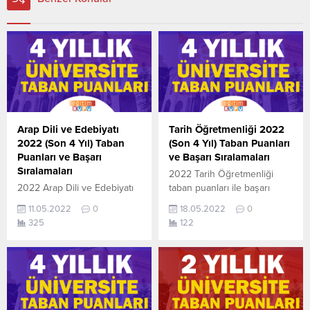
Arap Dili ve Edebiyatı
Tarih Öğretmenliği 2022
2022 (Son 4 Yıl) Taban
(Son 4 Yıl) Taban Puanları
Puanları ve Başarı
ve Başarı Sıralamaları
Sıralamaları
2022 Tarih Öğretmenliği
2022 Arap Dili ve Edebiyatı
taban puanları ile başarı
taban puanları ile başarı
sıralamaları açıklandı. En
11.05.2022
0
18.05.2022
0
sıralamaları açıklandı. En
güncel haline aşağıdaki
325
122
güncel haline aşağıdaki
tablodan ulaşabilirsiniz. 2022
tablodan ulaşabilirsiniz. 2022
TYT AYT (YKS) Taban
TYT AYT (YKS) Taban
Puanları ve Başarı
Puanları ve Başarı
Sıralamaları son 4 yıla ait
Sıralamaları son 4 yıla ait
veriler aşağıdaki gibidir. Bu
veriler aşağıdaki gibidir. Bu
puanlar 2021, 2020, 2019 ve