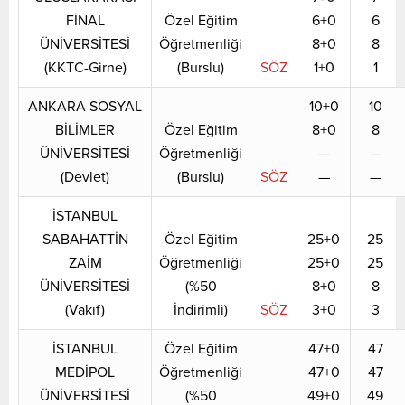
FİNAL
Özel Eğitim
6+0
6
ÜNİVERSİTESİ
Öğretmenliği
8+0
8
(KKTC-Girne)
(Burslu)
SÖZ
1+0
1
ANKARA SOSYAL
10+0
10
BİLİMLER
Özel Eğitim
8+0
8
ÜNİVERSİTESİ
Öğretmenliği
—
—
(Devlet)
(Burslu)
SÖZ
—
—
İSTANBUL
SABAHATTİN
Özel Eğitim
25+0
25
ZAİM
Öğretmenliği
25+0
25
ÜNİVERSİTESİ
(%50
8+0
8
(Vakıf)
İndirimli)
SÖZ
3+0
3
İSTANBUL
Özel Eğitim
47+0
47
MEDİPOL
Öğretmenliği
47+0
47
ÜNİVERSİTESİ
(%50
49+0
49