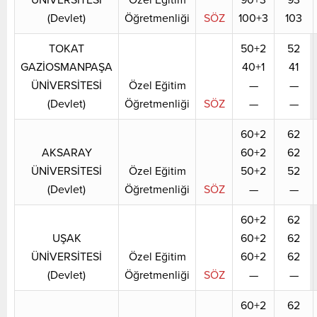
(Devlet)
Öğretmenliği
SÖZ
100+3
103
TOKAT
50+2
52
GAZİOSMANPAŞA
40+1
41
ÜNİVERSİTESİ
Özel Eğitim
—
—
(Devlet)
Öğretmenliği
SÖZ
—
—
60+2
62
AKSARAY
60+2
62
ÜNİVERSİTESİ
Özel Eğitim
50+2
52
(Devlet)
Öğretmenliği
SÖZ
—
—
60+2
62
UŞAK
60+2
62
ÜNİVERSİTESİ
Özel Eğitim
60+2
62
(Devlet)
Öğretmenliği
SÖZ
—
—
60+2
62