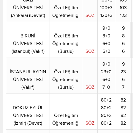
ÜNİVERSİTESİ
Özel Eğitim
100+3
103
(Ankara) (Devlet)
Öğretmenliği
SÖZ
120+3
123
9+0
9
BİRUNİ
Özel Eğitim
8+0
8
ÜNİVERSİTESİ
Öğretmenliği
6+0
6
(İstanbul) (Vakıf)
(Burslu)
SÖZ
6+0
6
9+0
9
İSTANBUL AYDIN
Özel Eğitim
23+0
23
ÜNİVERSİTESİ
Öğretmenliği
6+0
6
(Vakıf)
(Burslu)
SÖZ
7+0
7
80+2
82
DOKUZ EYLÜL
80+2
82
ÜNİVERSİTESİ
Özel Eğitim
80+2
82
(İzmir) (Devet)
Öğretmenliği
SÖZ
80+2
82