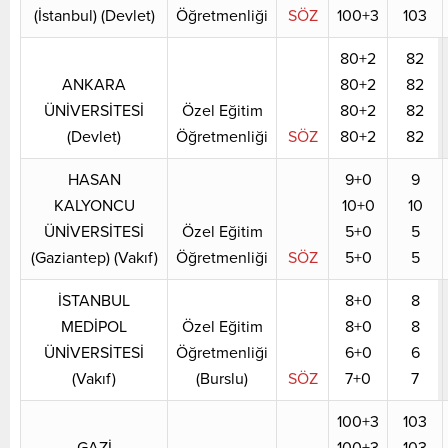
(İstanbul) (Devlet)
Öğretmenliği
SÖZ
100+3
103
80+2
82
ANKARA
80+2
82
ÜNİVERSİTESİ
Özel Eğitim
80+2
82
(Devlet)
Öğretmenliği
SÖZ
80+2
82
HASAN
9+0
9
KALYONCU
10+0
10
ÜNİVERSİTESİ
Özel Eğitim
5+0
5
(Gaziantep) (Vakıf)
Öğretmenliği
SÖZ
5+0
5
İSTANBUL
8+0
8
MEDİPOL
Özel Eğitim
8+0
8
ÜNİVERSİTESİ
Öğretmenliği
6+0
6
(Vakıf)
(Burslu)
SÖZ
7+0
7
100+3
103
GAZİ
100+3
103