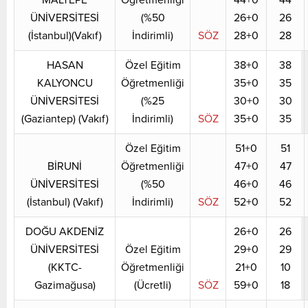
ÜNİVERSİTESİ
(%50
26+0
26
(İstanbul)(Vakıf)
İndirimli)
SÖZ
28+0
28
HASAN
Özel Eğitim
38+0
38
KALYONCU
Öğretmenliği
35+0
35
ÜNİVERSİTESİ
(%25
30+0
30
(Gaziantep) (Vakıf)
İndirimli)
SÖZ
35+0
35
Özel Eğitim
51+0
51
BİRUNİ
Öğretmenliği
47+0
47
ÜNİVERSİTESİ
(%50
46+0
46
(İstanbul) (Vakıf)
İndirimli)
SÖZ
52+0
52
DOĞU AKDENİZ
26+0
26
ÜNİVERSİTESİ
Özel Eğitim
29+0
29
(KKTC-
Öğretmenliği
21+0
10
Gazimağusa)
(Ücretli)
SÖZ
59+0
18