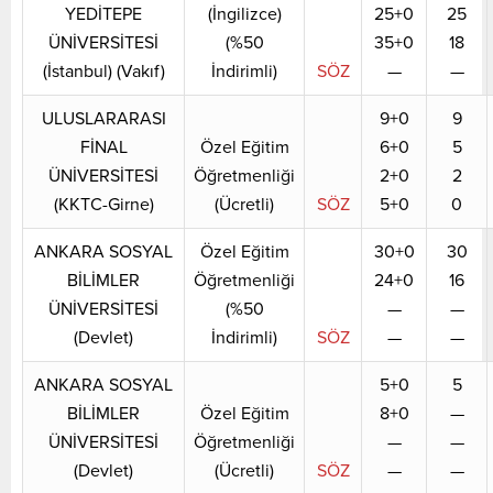
YEDİTEPE
(İngilizce)
25+0
25
ÜNİVERSİTESİ
(%50
35+0
18
(İstanbul) (Vakıf)
İndirimli)
SÖZ
—
—
ULUSLARARASI
9+0
9
FİNAL
Özel Eğitim
6+0
5
ÜNİVERSİTESİ
Öğretmenliği
2+0
2
(KKTC-Girne)
(Ücretli)
SÖZ
5+0
0
ANKARA SOSYAL
Özel Eğitim
30+0
30
BİLİMLER
Öğretmenliği
24+0
16
ÜNİVERSİTESİ
(%50
—
—
(Devlet)
İndirimli)
SÖZ
—
—
ANKARA SOSYAL
5+0
5
BİLİMLER
Özel Eğitim
8+0
—
ÜNİVERSİTESİ
Öğretmenliği
—
—
(Devlet)
(Ücretli)
SÖZ
—
—