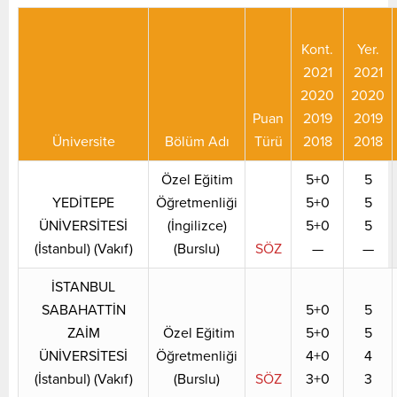
Kont.
Yer.
2021
2021
2020
2020
Puan
2019
2019
Üniversite
Bölüm Adı
Türü
2018
2018
Özel Eğitim
5+0
5
YEDİTEPE
Öğretmenliği
5+0
5
ÜNİVERSİTESİ
(İngilizce)
5+0
5
(İstanbul) (Vakıf)
(Burslu)
SÖZ
—
—
İSTANBUL
SABAHATTİN
5+0
5
ZAİM
Özel Eğitim
5+0
5
ÜNİVERSİTESİ
Öğretmenliği
4+0
4
(İstanbul) (Vakıf)
(Burslu)
SÖZ
3+0
3