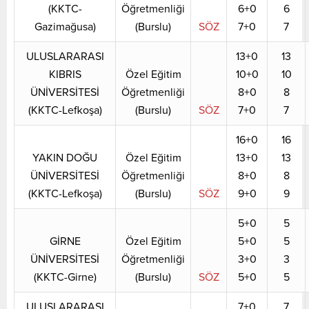
(KKTC-
Öğretmenliği
6+0
6
Gazimağusa)
(Burslu)
SÖZ
7+0
7
ULUSLARARASI
13+0
13
KIBRIS
Özel Eğitim
10+0
10
ÜNİVERSİTESİ
Öğretmenliği
8+0
8
(KKTC-Lefkoşa)
(Burslu)
SÖZ
7+0
7
16+0
16
YAKIN DOĞU
Özel Eğitim
13+0
13
ÜNİVERSİTESİ
Öğretmenliği
8+0
8
(KKTC-Lefkoşa)
(Burslu)
SÖZ
9+0
9
5+0
5
GİRNE
Özel Eğitim
5+0
5
ÜNİVERSİTESİ
Öğretmenliği
3+0
3
(KKTC-Girne)
(Burslu)
SÖZ
5+0
5
ULUSLARARASI
7+0
7