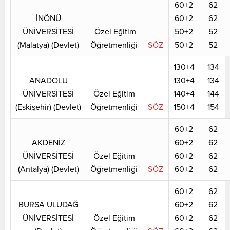
60+2
62
İNÖNÜ
60+2
62
ÜNİVERSİTESİ
Özel Eğitim
50+2
52
(Malatya) (Devlet)
Öğretmenliği
SÖZ
50+2
52
130+4
134
ANADOLU
130+4
134
ÜNİVERSİTESİ
Özel Eğitim
140+4
144
(Eskişehir) (Devlet)
Öğretmenliği
SÖZ
150+4
154
60+2
62
AKDENİZ
60+2
62
ÜNİVERSİTESİ
Özel Eğitim
60+2
62
(Antalya) (Devlet)
Öğretmenliği
SÖZ
60+2
62
60+2
62
BURSA ULUDAĞ
60+2
62
ÜNİVERSİTESİ
Özel Eğitim
60+2
62