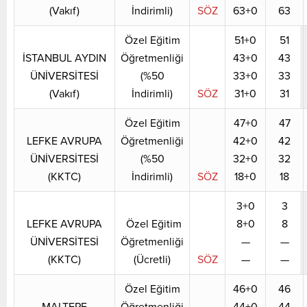
(Vakıf)
İndirimli)
SÖZ
63+0
63
Özel Eğitim
51+0
51
İSTANBUL AYDIN
Öğretmenliği
43+0
43
ÜNİVERSİTESİ
(%50
33+0
33
(Vakıf)
İndirimli)
SÖZ
31+0
31
Özel Eğitim
47+0
47
LEFKE AVRUPA
Öğretmenliği
42+0
42
ÜNİVERSİTESİ
(%50
32+0
32
(KKTC)
İndirimli)
SÖZ
18+0
18
3+0
3
LEFKE AVRUPA
Özel Eğitim
8+0
8
ÜNİVERSİTESİ
Öğretmenliği
—
—
(KKTC)
(Ücretli)
SÖZ
—
—
Özel Eğitim
46+0
46
MALTEPE
Öğretmenliği
44+0
44