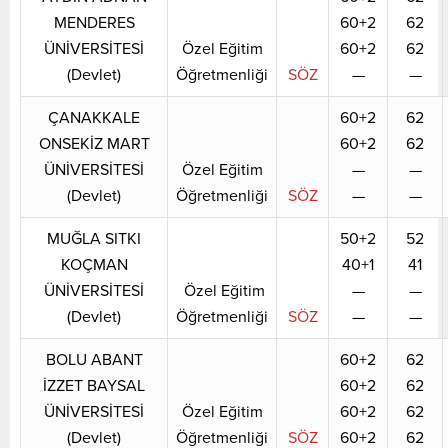
MENDERES
60+2
62
ÜNİVERSİTESİ
Özel Eğitim
60+2
62
(Devlet)
Öğretmenliği
SÖZ
—
—
ÇANAKKALE
60+2
62
ONSEKİZ MART
60+2
62
ÜNİVERSİTESİ
Özel Eğitim
—
—
(Devlet)
Öğretmenliği
SÖZ
—
—
MUĞLA SITKI
50+2
52
KOÇMAN
40+1
41
ÜNİVERSİTESİ
Özel Eğitim
—
—
(Devlet)
Öğretmenliği
SÖZ
—
—
BOLU ABANT
60+2
62
İZZET BAYSAL
60+2
62
ÜNİVERSİTESİ
Özel Eğitim
60+2
62
(Devlet)
Öğretmenliği
SÖZ
60+2
62