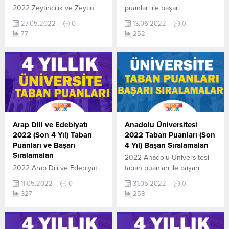
2022 Zeytincilik ve Zeytin
puanları ile başarı
İşleme Teknolojisi (2 Yıllık)
sıralamaları açıklandı. En
27.05.2022
0
13.06.2022
0
taban puanları ile başarı
güncel haline aşağıdaki
77
252
sıralamaları açıklandı. En
tablodan ulaşabilirsiniz. Ted
güncel haline aşağıdaki
Üniversitesi sıralama. 2022
tablodan ulaşabilirsiniz.
TYT AYT (YKS) Taban
Zeytincilik ve Zeytin İşleme
Puanları ve Başarı
Teknolojisi (2 Yıllık)
Sıralamaları aşağıdaki gibidir.
sıralama.2022 TYT AYT (YKS)
Bu puanlar son 4 yılına ait
Taban Puanları, Kontenjanları
Üniversite yerleştirme
ve Başarı Sıralamaları
puanlarıdır. Sayfamızdaki
aşağıdaki gibidir. Bu puanlar
verilerin
Arap Dili ve Edebiyatı
Anadolu Üniversitesi
2021 ve 2020 yılına ait
tamamı ÖSYM ve YÖK-
2022 (Son 4 Yıl) Taban
2022 Taban Puanları (Son
önlisans (iki yıllık )üniversite
YÖKATLAS tarafından
Puanları ve Başarı
4 Yıl) Başarı Sıralamaları
yerleştirme...
yayınlanmış olan en son
Sıralamaları
2022 Anadolu Üniversitesi
güncel puanlardır. Ted
2022 Arap Dili ve Edebiyatı
taban puanları ile başarı
Üniversitesi 2018...
taban puanları ile başarı
sıralamaları açıklandı. En
11.05.2022
0
31.05.2022
0
sıralamaları açıklandı. En
güncel haline aşağıdaki
327
258
güncel haline aşağıdaki
tablodan ulaşabilirsiniz.
tablodan ulaşabilirsiniz. 2022
Anadolu Üniversitesi
TYT AYT (YKS) Taban
sıralama. 2022 TYT AYT