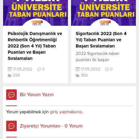
Puanları ve Başarı
(YKS) Taban Puanları ve
Sıralamaları son 4 yıla ait
Başarı Sıralamaları aşağıdaki
veriler aşağıdaki gibidir. Bu
gibidir. Bu puanlar son 4
puanlar 2021, 2020, 2019 ve
yılına ait Üniversite
2018 yıllarına ait Üniversite
yerleştirme
yerleştirme
puanlarıdır. Sayfamızdaki
Psikolojik Danışmanlık ve
Sigortacılık 2022 (Son 4
puanlarıdır. Sayfamızdaki
verilerin
Rehberlik Öğretmenliği
Yıl) Taban Puanları ve
verilerin
tamamı ÖSYM ve YÖK-
2022 (Son 4 Yıl) Taban
Başarı Sıralamaları
tamamı ÖSYM ve YÖK-
YÖKATLAS tarafından
Puanları ve Başarı
2022 Sigortacılık taban
YÖKATLAS tarafından
yayınlanmış olan en son
Sıralamaları
puanları ile başarı
yayınlanmış olan en son...
güncel puanlardır. 4 yıllık
2022 Psikolojik Danışmanlık
sıralamaları açıklandı. En
bölümleri...
17.05.2022
0
17.05.2022
0
ve Rehberlik Öğretmenliği
güncel haline aşağıdaki
259
356
taban puanları ile başarı
tablodan ulaşabilirsiniz. 2022
sıralamaları açıklandı. En
TYT AYT (YKS) Taban
güncel haline aşağıdaki
Puanları ve Başarı
Bir Yorum Yazın
tablodan ulaşabilirsiniz. 2022
Sıralamaları son 4 yıla ait
TYT AYT (YKS) Taban
veriler aşağıdaki gibidir. Bu
Puanları ve Başarı
puanlar 2021, 2020, 2019 ve
Yorum yapabilmek için
giriş yapmalısınız
.
Sıralamaları son 4 yıla ait
2018 yıllarına ait Üniversite
veriler aşağıdaki gibidir. Bu
yerleştirme
Ziyaretçi Yorumları - 0 Yorum
puanlar 2021, 2020, 2019 ve
puanlarıdır. Sayfamızdaki
2018 yıllarına ait Üniversite
verilerin