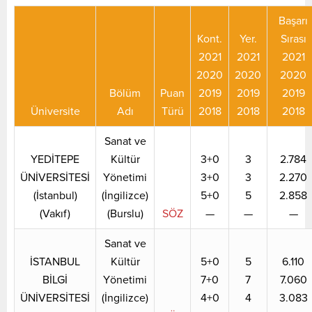
Başarı
Kont.
Yer.
Sırası
2021
2021
2021
2020
2020
2020
Bölüm
Puan
2019
2019
2019
Üniversite
Adı
Türü
2018
2018
2018
Sanat ve
YEDİTEPE
Kültür
3+0
3
2.784
ÜNİVERSİTESİ
Yönetimi
3+0
3
2.270
(İstanbul)
(İngilizce)
5+0
5
2.858
(Vakıf)
(Burslu)
SÖZ
—
—
—
Sanat ve
İSTANBUL
Kültür
5+0
5
6.110
BİLGİ
Yönetimi
7+0
7
7.060
ÜNİVERSİTESİ
(İngilizce)
4+0
4
3.083