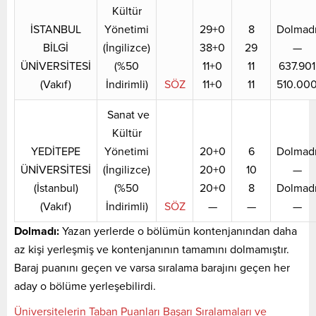
Kültür
İSTANBUL
Yönetimi
29+0
8
Dolmad
BİLGİ
(İngilizce)
38+0
29
—
ÜNİVERSİTESİ
(%50
11+0
11
637.901
(Vakıf)
İndirimli)
SÖZ
11+0
11
510.00
Sanat ve
Kültür
YEDİTEPE
Yönetimi
20+0
6
Dolmad
ÜNİVERSİTESİ
(İngilizce)
20+0
10
—
(İstanbul)
(%50
20+0
8
Dolmad
(Vakıf)
İndirimli)
SÖZ
—
—
—
Dolmadı:
Yazan yerlerde o bölümün kontenjanından daha
az kişi yerleşmiş ve kontenjanının tamamını dolmamıştır.
Baraj puanını geçen ve varsa sıralama barajını geçen her
aday o bölüme yerleşebilirdi.
Üniversitelerin Taban Puanları Başarı Sıralamaları ve