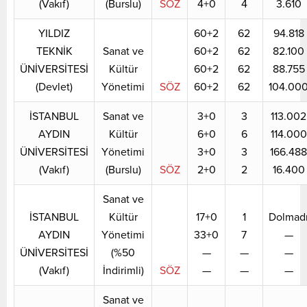
(Vakıf)
(Burslu)
SÖZ
4+0
4
3.610
YILDIZ
60+2
62
94.818
TEKNİK
Sanat ve
60+2
62
82.100
ÜNİVERSİTESİ
Kültür
60+2
62
88.755
(Devlet)
Yönetimi
SÖZ
60+2
62
104.00
İSTANBUL
Sanat ve
3+0
3
113.002
AYDIN
Kültür
6+0
6
114.000
ÜNİVERSİTESİ
Yönetimi
3+0
3
166.488
(Vakıf)
(Burslu)
SÖZ
2+0
2
16.400
Sanat ve
İSTANBUL
Kültür
17+0
1
Dolmad
AYDIN
Yönetimi
33+0
7
—
ÜNİVERSİTESİ
(%50
—
—
—
(Vakıf)
İndirimli)
SÖZ
—
—
—
Sanat ve