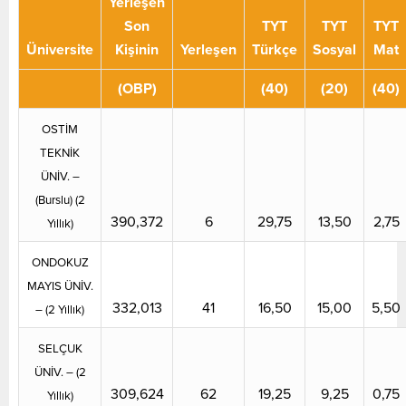
Yerleşen
Son
TYT
TYT
TYT
Üniversite
Kişinin
Yerleşen
Türkçe
Sosyal
Mat
(OBP)
(40)
(20)
(40)
OSTİM
TEKNİK
ÜNİV. –
(Burslu) (2
390,372
6
29,75
13,50
2,75
Yıllık)
ONDOKUZ
MAYIS ÜNİV.
332,013
41
16,50
15,00
5,50
– (2 Yıllık)
SELÇUK
ÜNİV. – (2
309,624
62
19,25
9,25
0,75
Yıllık)