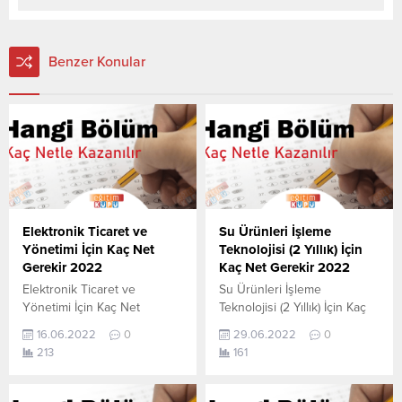
Benzer Konular
Elektronik Ticaret ve
Su Ürünleri İşleme
Yönetimi İçin Kaç Net
Teknolojisi (2 Yıllık) İçin
Gerekir 2022
Kaç Net Gerekir 2022
Elektronik Ticaret ve
Su Ürünleri İşleme
Yönetimi İçin Kaç Net
Teknolojisi (2 Yıllık) İçin Kaç
Gerekir? 2022 TYT–AYT
Net Gerekir? 2022 TYT–AYT
16.06.2022
0
29.06.2022
0
Elektronik Ticaret ve
Su Ürünleri İşleme
213
161
Yönetimi için kaç net
Teknolojisi (2 Yıllık) için kaç
yapmam gerekir sorusunun
net yapmam gerekir
cevabını aşağıdan
sorusunun cevabını