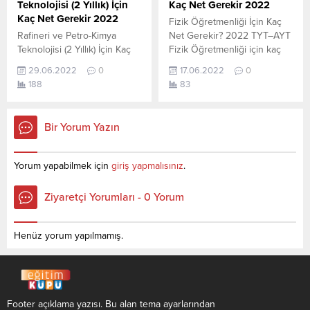
Teknolojisi (2 Yıllık) İçin
Kaç Net Gerekir 2022
YÖKATLAS-YÖK...
Kaç Net Gerekir 2022
Fizik Öğretmenliği İçin Kaç
Rafineri ve Petro-Kimya
Net Gerekir? 2022 TYT–AYT
Teknolojisi (2 Yıllık) İçin Kaç
Fizik Öğretmenliği için kaç
Net Gerekir? 2022 TYT–AYT
net yapmam gerekir
29.06.2022
0
17.06.2022
0
Rafineri ve Petro-Kimya
sorusunun cevabını
188
83
Teknolojisi (2 Yıllık) için kaç
aşağıdan öğrenebilirsiniz. Bu
net yapmam gerekir
veriler 2021 TYT-AYT
sorusunun cevabını
sınavında en son yerleşen
Bir Yorum Yazın
aşağıdan öğrenebilirsiniz. Bu
öğrencilerin yapmış olduğu
veriler 2021 TYT-AYT
netlerdir. YÖKATLAS YKS-
sınavında en son yerleşen
TYT Net Sihirbazı, YKS-TYT
Yorum yapabilmek için
giriş yapmalısınız
.
öğrencilerin yapmış olduğu
Net Sihirbazı. Sayfamızdaki
netlerdir. YÖKATLAS YKS-
verilerin tamamı
Ziyaretçi Yorumları - 0 Yorum
TYT Net Sihirbazı, YKS-TYT
YÖK tarafından yayınlanmış
Net Sihirbazı. Sayfamızdaki
olan en son güncel netlerdir.
verilerin tamamı
YÖKATLAS-YÖK Net
Henüz yorum yapılmamış.
YÖK tarafından...
Sihirbaz...
Footer açıklama yazısı. Bu alan tema ayarlarından