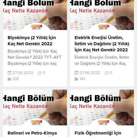
öğrenebilirsiniz. Bu veriler
aşağıdan öğrenebilirsiniz. Bu
2021 TYT-AYT sınavında en
veriler 2021 TYT-AYT
son yerleşen öğrencilerin
sınavında en son yerleşen
yapmış olduğu netlerdir.
öğrencilerin yapmış olduğu
YÖKATLAS YKS-TYT Net
netlerdir. YÖKATLAS YKS-
Sihirbazı, YKS-TYT Net
TYT Net Sihirbazı, YKS-TYT
Biyokimya (2 Yıllık) İçin
Elektrik Enerjisi Üretim,
Sihirbazı. Sayfamızdaki
Net Sihirbazı. Sayfamızdaki
Kaç Net Gerekir 2022
İletim ve Dağıtımı (2 Yıllık)
verilerin tamamı
verilerin tamamı
İçin Kaç Net Gerekir 2022
Biyokimya (2 Yıllık) İçin Kaç
YÖK tarafından yayınlanmış
YÖK tarafından...
Net Gerekir? 2022 TYT–AYT
Elektrik Enerjisi Üretim, İletim
olan en son güncel...
Biyokimya (2 Yıllık) için kaç
ve Dağıtımı (2 Yıllık) İçin Kaç
net yapmam gerekir
Net Gerekir? 2022 TYT–AYT
27.06.2022
0
27.06.2022
0
sorusunun cevabını
Elektrik Enerjisi Üretim, İletim
128
143
aşağıdan öğrenebilirsiniz. Bu
ve Dağıtımı (2 Yıllık) için kaç
veriler 2021 TYT-AYT
net yapmam gerekir
sınavında en son yerleşen
sorusunun cevabını
öğrencilerin yapmış olduğu
aşağıdan öğrenebilirsiniz. Bu
netlerdir. YÖKATLAS YKS-
veriler 2021 TYT-AYT
TYT Net Sihirbazı, YKS-TYT
sınavında en son yerleşen
Net Sihirbazı. Sayfamızdaki
öğrencilerin yapmış olduğu
verilerin tamamı
netlerdir. YÖKATLAS YKS-
YÖK tarafından yayınlanmış
TYT Net Sihirbazı, YKS-TYT
Rafineri ve Petro-Kimya
Fizik Öğretmenliği İçin
olan en son güncel netlerdir.
Net Sihirbazı....