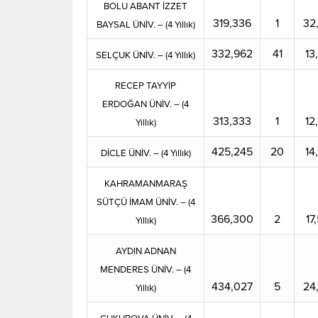
BOLU ABANT İZZET
319,336
1
32
BAYSAL ÜNİV. – (4 Yıllık)
332,962
41
13
SELÇUK ÜNİV. – (4 Yıllık)
RECEP TAYYİP
ERDOĞAN ÜNİV. – (4
313,333
1
12
Yıllık)
425,245
20
14
DİCLE ÜNİV. – (4 Yıllık)
KAHRAMANMARAŞ
SÜTÇÜ İMAM ÜNİV. – (4
366,300
2
17
Yıllık)
AYDIN ADNAN
MENDERES ÜNİV. – (4
434,027
5
24
Yıllık)