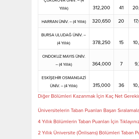
ÇUKUROVA ÜNİV. – (4
312,200
41
20
Yıllık)
320,650
20
17
HARRAN ÜNİV. – (4 Yıllık)
BURSA ULUDAĞ ÜNİV. –
378,250
15
10
(4 Yıllık)
ONDOKUZ MAYIS ÜNİV.
364,000
7
9,
– (4 Yıllık)
ESKİŞEHİR OSMANGAZİ
315,000
36
10
ÜNİV. – (4 Yıllık)
Diğer Bölümleri Kazanmak İçin Kaç Net Gereki
Üniversitelerin Taban Puanları Başarı Sıralamala
4 Yıllık Bölümlerin Taban Puanları İçin Tıklayını
2 Yıllık Üniversite (Önlisans) Bölümleri Taban Pu