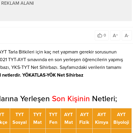
REKLAM ALANI
A
A
0
+
-
AYT Tarla Bitkileri için kaç net yapmam gerekir sorusunun
 2021 TYT-AYT sınavında en son yerleşen öğrencilerin yapmış
azı, YKS-TYT Net Sihirbazı. Sayfamızdaki verilerin tamamı
l netlerdir. YÖKATLAS-YÖK Net Sihirbaz
mlarına Yerleşen
Son Kişinin
Netleri;
YT
TYT
TYT
TYT
AYT
AYT
AYT
AYT
kçe
Sosyal
Mat
Fen
Mat
Fizik
Kimya
Biyoloji