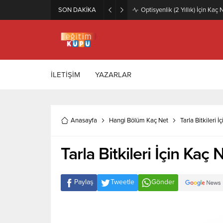
SON DAKİKA
Zeytincilik ve Zeytin İşleme Te
İLETİŞİM
YAZARLAR
Anasayfa
Hangi Bölüm Kaç Net
Tarla Bitkileri 
Tarla Bitkileri İçin Kaç
Paylaş
Tweetle
Gönder