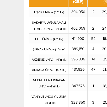
(OBP)
(4
394,950
2
29
UŞAK ÜNİV. – (4 Yıllık)
SAKARYA UYGULAMALI
462,059
2
24
BİLİMLER ÜNİV. – (4 Yıllık)
411,900
52
16
EGE ÜNİV. – (4 Yıllık)
389,150
4
20
ŞIRNAK ÜNİV. – (4 Yıllık)
395,836
41
21
AKDENİZ ÜNİV. – (4 Yıllık)
431,926
47
21
ANKARA ÜNİV. – (4 Yıllık)
NECMETTİN ERBAKAN
347,575
1
18
ÜNİV. – (4 Yıllık)
VAN YÜZÜNCÜ YIL ÜNİV.
328,350
3
21
– (4 Yıllık)