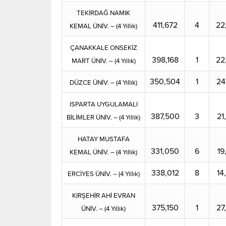
TEKİRDAĞ NAMIK
411,672
4
22
KEMAL ÜNİV. – (4 Yıllık)
ÇANAKKALE ONSEKİZ
398,168
1
22
MART ÜNİV. – (4 Yıllık)
350,504
1
24
DÜZCE ÜNİV. – (4 Yıllık)
ISPARTA UYGULAMALI
387,500
3
21
BİLİMLER ÜNİV. – (4 Yıllık)
HATAY MUSTAFA
331,050
6
19
KEMAL ÜNİV. – (4 Yıllık)
338,012
8
14
ERCİYES ÜNİV. – (4 Yıllık)
KIRŞEHİR AHİ EVRAN
375,150
1
27
ÜNİV. – (4 Yıllık)