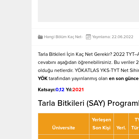
Hangi Bölüm Kaç Net
Yayınlama: 22.06.2022
Tarla Bitkileri İçin Kaç Net Gerekir? 2022 TYT–
cevabını aşağıdan öğrenebilirsiniz. Bu veriler
olduğu netlerdir. YÖKATLAS YKS-TYT Net Sihirb
YÖK
tarafından yayınlanmış olan
en son günce
Katsayı:
0,12
Yıl:
2021
Tarla Bitkileri (SAY) Progra
Yerleşen
T
Üniversite
Son Kişi
Yerl.
Tür