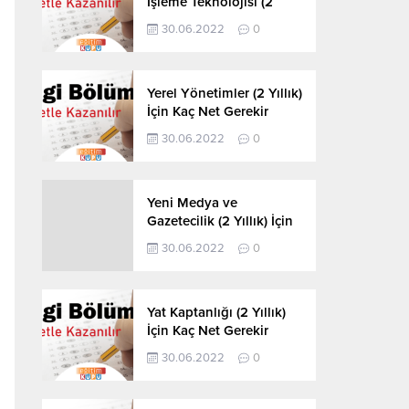
İşleme Teknolojisi (2
Yıllık) İçin Kaç Net
30.06.2022
0
Gerekir 2022
Yerel Yönetimler (2 Yıllık)
İçin Kaç Net Gerekir
2022
30.06.2022
0
Yeni Medya ve
Gazetecilik (2 Yıllık) İçin
Kaç Net Gerekir 2022
30.06.2022
0
Yat Kaptanlığı (2 Yıllık)
İçin Kaç Net Gerekir
2022
30.06.2022
0