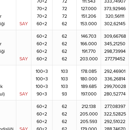
70+2
72
111.543
333,74907
70+2
72
127.000
373,92946
r
70+2
72
151.206
320,56111
iği
SAY
60+2
62
153.000
302,62145
60+2
62
146.703
309,66768
r
60+2
62
166.000
345,21250
iği
60+2
62
191.770
298,73994
SAY
60+2
62
203.000
277,79452
100+3
103
178.085
292,46901
100+3
103
180.000
336,26814
ik
100+3
103
189.685
299,70028
ul)
SAY
90+3
93
197.000
280,52774
60+2
62
212.138
277,08397
60+2
62
205.000
322,52825
60+2
62
205.593
292,51022
disliği
SAY
60+2
62
179.000
288,74670