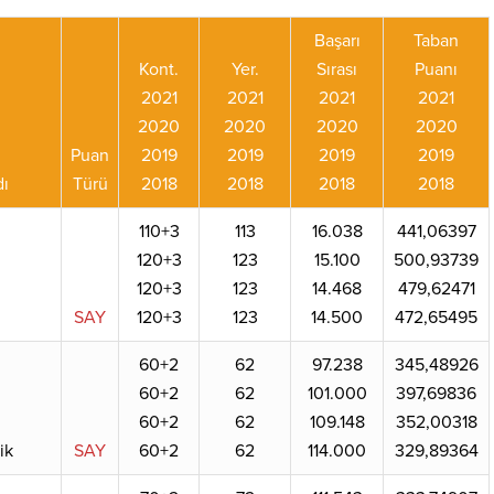
Başarı
Taban
Kont.
Yer.
Sırası
Puanı
2021
2021
2021
2021
2020
2020
2020
2020
Puan
2019
2019
2019
2019
ı
Türü
2018
2018
2018
2018
110+3
113
16.038
441,06397
120+3
123
15.100
500,93739
120+3
123
14.468
479,62471
SAY
120+3
123
14.500
472,65495
60+2
62
97.238
345,48926
60+2
62
101.000
397,69836
60+2
62
109.148
352,00318
ik
SAY
60+2
62
114.000
329,89364