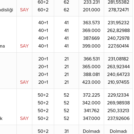
60+2
62
233.231
281,55382
isliği
SAY
60+2
62
201.000
278,72471
40+1
41
363.573
231,95232
40+1
41
369.000
262,82988
40+1
41
387.669
240,72978
uma
SAY
40+1
41
399.000
227,60414
20+1
21
366.531
231,08182
20+1
21
365.000
263,92344
20+1
21
388.081
240,64723
SAY
20+1
21
423.000
210,97455
50+2
52
372.225
229,12334
50+2
52
342.000
269,98938
50+2
52
341.762
250,33213
k
SAY
50+2
52
347.000
237,92606
50+2
31
Dolmadı
Dolmadı