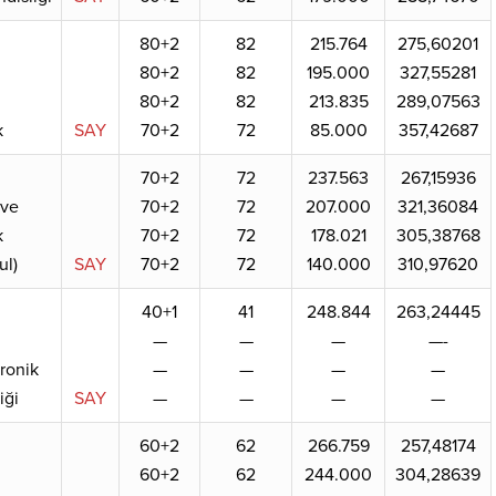
80+2
82
215.764
275,60201
80+2
82
195.000
327,55281
80+2
82
213.835
289,07563
k
SAY
70+2
72
85.000
357,42687
70+2
72
237.563
267,15936
 ve
70+2
72
207.000
321,36084
k
70+2
72
178.021
305,38768
ul)
SAY
70+2
72
140.000
310,97620
40+1
41
248.844
263,24445
—
—
—
—-
tronik
—
—
—
—
iği
SAY
—
—
—
—
60+2
62
266.759
257,48174
60+2
62
244.000
304,28639