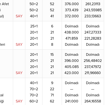
e Afet
50+2
52
376.000
261,23113
i
50+2
52
373.439
243,55985
ul)
SAY
40+1
41
372.000
233,13663
25+1
6
Dolmadı
Dolmadı
20+1
21
438.000
247,27333
20+1
21
471.859
221,28283
leri
SAY
20+1
8
Dolmadı
Dolmadı
20+1
15
Dolmadı
Dolmadı
20+1
21
396.000
256,48402
20+1
21
405.085
237,47972
SAY
20+1
21
423.000
211,96660
40+1
9
Dolmadı
Dolmadı
70+2
22
—
—
al
70+2
71
Dolmadı
Dolmadı
iği
SAY
60+2
62
241.000
264,16558