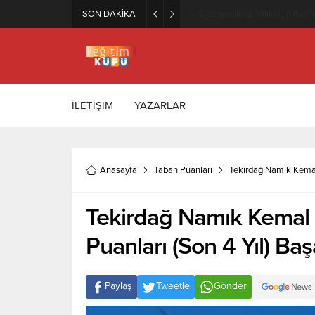
SON DAKİKA
Zeytincilik ve Zeytin İşleme Te
İLETİŞİM
YAZARLAR
Anasayfa
Taban Puanları
Tekirdağ Namık Kemal 
Tekirdağ Namık Kemal 
Puanları (Son 4 Yıl) Baş
Paylaş
Tweetle
Gönder