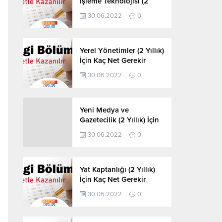
İşleme Teknolojisi (2
Yıllık) İçin Kaç Net
30.06.2022
0
Gerekir 2022
Yerel Yönetimler (2 Yıllık)
İçin Kaç Net Gerekir
2022
30.06.2022
0
Yeni Medya ve
Gazetecilik (2 Yıllık) İçin
Kaç Net Gerekir 2022
30.06.2022
0
Yat Kaptanlığı (2 Yıllık)
İçin Kaç Net Gerekir
2022
30.06.2022
0