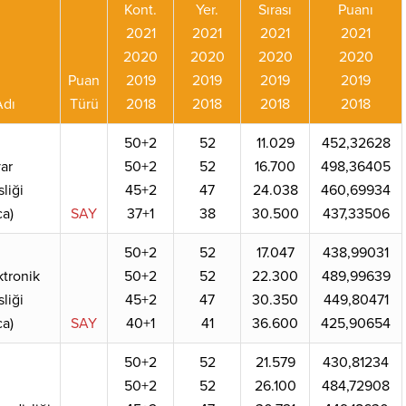
Kont.
Yer.
Sırası
Puanı
2021
2021
2021
2021
2020
2020
2020
2020
Puan
2019
2019
2019
2019
Adı
Türü
2018
2018
2018
2018
50+2
52
11.029
452,32628
yar
50+2
52
16.700
498,36405
liği
45+2
47
24.038
460,69934
a)
SAY
37+1
38
30.500
437,33506
50+2
52
17.047
438,99031
ktronik
50+2
52
22.300
489,99639
liği
45+2
47
30.350
449,80471
a)
SAY
40+1
41
36.600
425,90654
50+2
52
21.579
430,81234
50+2
52
26.100
484,72908