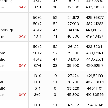
ndisliği
45+2
47
30.721
449,18630
a)
SAY
37+1
38
32.900
432,73058
50+2
52
24.672
425,86377
50+2
52
27.900
482,41283
disliği
45+2
47
34.014
443,86373
a)
SAY
40+1
41
40.300
419,43437
50+2
52
26.122
423,52041
nik
50+2
52
29.300
480,61148
liği
45+2
47
34.100
443,72571
a)
SAY
37+1
38
39.500
420,92517
10+0
10
27.424
421,52199
yar
10+0
10
28.200
482,03601
liği
5+1
6
33.229
445,11401
a)
SAY
3+0
3
45.300
410,80556
10+0
10
47.832
394,87041