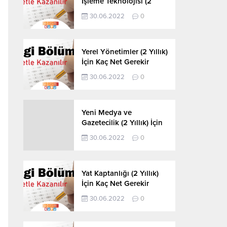
İşleme Teknolojisi (2
Yıllık) İçin Kaç Net
30.06.2022
0
Gerekir 2022
Yerel Yönetimler (2 Yıllık)
İçin Kaç Net Gerekir
2022
30.06.2022
0
Yeni Medya ve
Gazetecilik (2 Yıllık) İçin
Kaç Net Gerekir 2022
30.06.2022
0
Yat Kaptanlığı (2 Yıllık)
İçin Kaç Net Gerekir
2022
30.06.2022
0