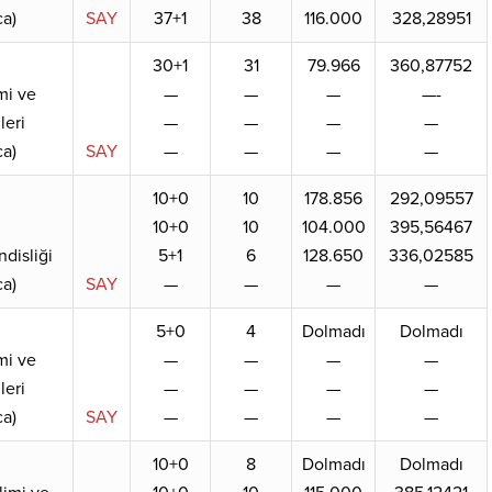
a)
SAY
37+1
38
116.000
328,28951
30+1
31
79.966
360,87752
mi ve
—
—
—
—-
leri
—
—
—
—
a)
SAY
—
—
—
—
10+0
10
178.856
292,09557
10+0
10
104.000
395,56467
disliği
5+1
6
128.650
336,02585
a)
SAY
—
—
—
—
5+0
4
Dolmadı
Dolmadı
mi ve
—
—
—
—
leri
—
—
—
—
a)
SAY
—
—
—
—
10+0
8
Dolmadı
Dolmadı