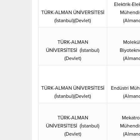
Elektrik-Ele
TÜRK-ALMAN ÜNİVERSİTESİ
Mühendis
(İstanbul)(Devlet)
(Almanc
TÜRK-ALMAN
Molekül
ÜNİVERSİTESİ (İstanbul)
Biyotekno
(Devlet)
(Almanc
TÜRK-ALMAN ÜNİVERSİTESİ
Endüstri Mühe
(İstanbul)(Devlet)
(Almanc
TÜRK-ALMAN
Mekatro
ÜNİVERSİTESİ (İstanbul)
Mühendis
(Devlet)
(Almanc