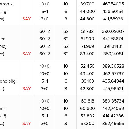
ktronik
10+0
10
39.700
467,54095
liği
5+1
6
44.000
428,50154
a)
SAY
3+0
3
44.800
411,58926
60+2
62
51.782
390,09207
er
60+2
62
61.900
441,58674
loji
60+2
62
71.969
391,01481
a)
SAY
60+2
62
83.400
359,14081
10+0
10
52.450
389,36528
10+0
10
43.400
462,97797
ndisliği
5+1
6
39.163
435,64944
a)
SAY
3+0
3
42.300
415,96521
10+0
10
60.618
380,35734
nik
10+0
10
60.800
442,74059
liği
5+1
6
53.802
414,42286
a)
SAY
3+0
3
57.300
392,45665