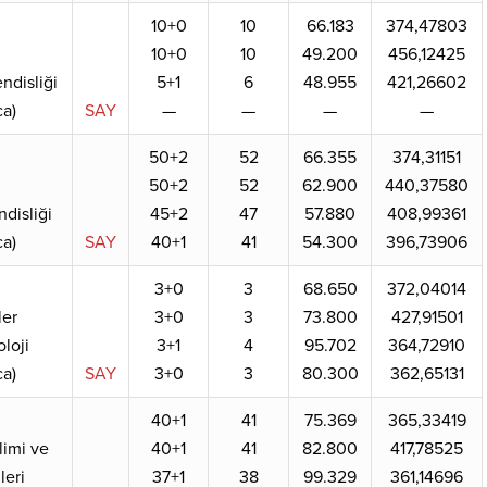
10+0
10
66.183
374,47803
10+0
10
49.200
456,12425
disliği
5+1
6
48.955
421,26602
a)
SAY
—
—
—
—
50+2
52
66.355
374,31151
50+2
52
62.900
440,37580
disliği
45+2
47
57.880
408,99361
a)
SAY
40+1
41
54.300
396,73906
3+0
3
68.650
372,04014
er
3+0
3
73.800
427,91501
loji
3+1
4
95.702
364,72910
a)
SAY
3+0
3
80.300
362,65131
40+1
41
75.369
365,33419
imi ve
40+1
41
82.800
417,78525
leri
37+1
38
99.329
361,14696