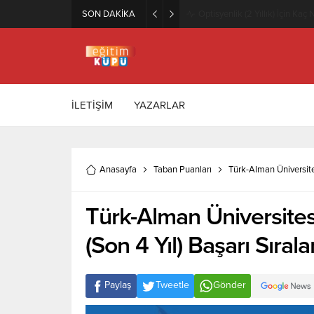
SON DAKİKA
Zeytincilik ve Zeytin İşleme Te
İLETİŞİM
YAZARLAR
Anasayfa
Taban Puanları
Türk-Alman Üniversite
Türk-Alman Üniversites
(Son 4 Yıl) Başarı Sıral
Paylaş
Tweetle
Gönder