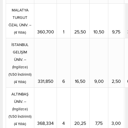
MALATYA
TURGUT
ÖZAL ÜNİV. –
360,700
1
25,50
10,50
9,75
(4 Yıllık)
İSTANBUL
GELİŞİM
ÜNİV. –
(İngilizce)
(%50 İndirimli)
331,850
6
16,50
9,00
2,50
(4 Yıllık)
ALTINBAŞ
ÜNİV. –
(İngilizce)
(%50 İndirimli)
368,334
4
20,25
7,75
3,00
(4 Yıllık)