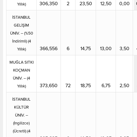
306,350
2
23,50
12,50
0,00
Yıllık)
İSTANBUL
GELİŞİM
ÜNİV. – (%50
İndirimli) (4
366,556
6
14,75
13,00
3,50
Yıllık)
MUĞLA SITKI
KOÇMAN
ÜNİV. – (4
373,650
72
18,75
6,75
2,50
Yıllık)
İSTANBUL
KÜLTÜR
ÜNİV. –
(İngilizce)
(Ücretli) (4