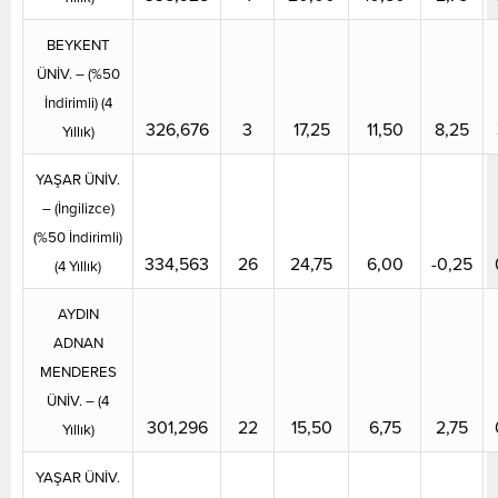
BEYKENT
ÜNİV. – (%50
İndirimli) (4
326,676
3
17,25
11,50
8,25
Yıllık)
YAŞAR ÜNİV.
– (İngilizce)
(%50 İndirimli)
334,563
26
24,75
6,00
-0,25
(4 Yıllık)
AYDIN
ADNAN
MENDERES
ÜNİV. – (4
301,296
22
15,50
6,75
2,75
Yıllık)
YAŞAR ÜNİV.