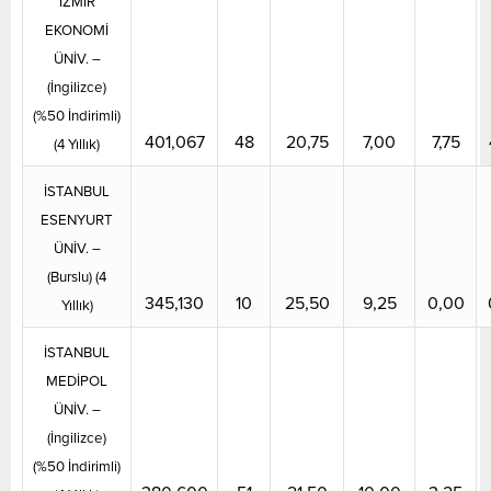
İZMİR
EKONOMİ
ÜNİV. –
(İngilizce)
(%50 İndirimli)
401,067
48
20,75
7,00
7,75
(4 Yıllık)
İSTANBUL
ESENYURT
ÜNİV. –
(Burslu) (4
345,130
10
25,50
9,25
0,00
Yıllık)
İSTANBUL
MEDİPOL
ÜNİV. –
(İngilizce)
(%50 İndirimli)