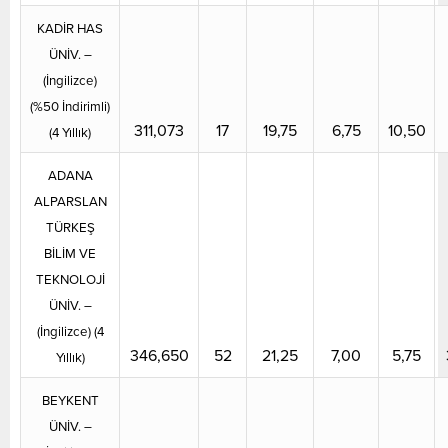
KADİR HAS
ÜNİV. –
(İngilizce)
(%50 İndirimli)
311,073
17
19,75
6,75
10,50
(4 Yıllık)
ADANA
ALPARSLAN
TÜRKEŞ
BİLİM VE
TEKNOLOJİ
ÜNİV. –
(İngilizce) (4
346,650
52
21,25
7,00
5,75
Yıllık)
BEYKENT
ÜNİV. –