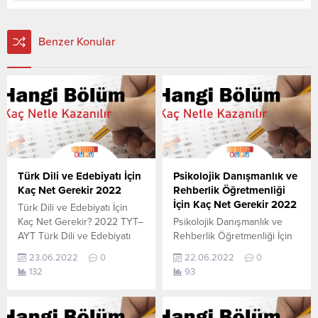
Benzer Konular
Türk Dili ve Edebiyatı İçin
Psikolojik Danışmanlık ve
Kaç Net Gerekir 2022
Rehberlik Öğretmenliği
İçin Kaç Net Gerekir 2022
Türk Dili ve Edebiyatı İçin
Kaç Net Gerekir? 2022 TYT–
Psikolojik Danışmanlık ve
AYT Türk Dili ve Edebiyatı
Rehberlik Öğretmenliği İçin
için kaç net yapmam gerekir
Kaç Net Gerekir? 2022 TYT–
23.06.2022
0
22.06.2022
0
sorusunun cevabını
AYT Psikolojik Danışmanlık
132
93
aşağıdan öğrenebilirsiniz. Bu
ve Rehberlik Öğretmenliği
veriler 2021 TYT-AYT
için kaç net yapmam gerekir
sınavında en son yerleşen
sorusunun cevabını