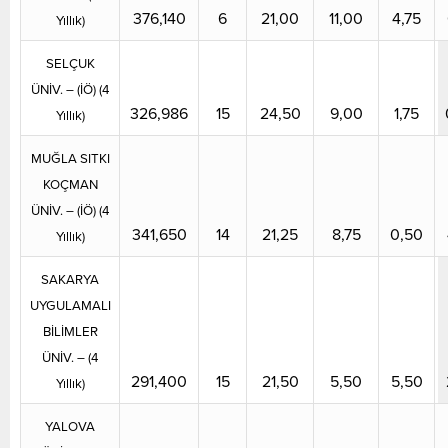
376,140
6
21,00
11,00
4,75
Yıllık)
SELÇUK
ÜNİV. – (İÖ) (4
326,986
15
24,50
9,00
1,75
Yıllık)
MUĞLA SITKI
KOÇMAN
ÜNİV. – (İÖ) (4
341,650
14
21,25
8,75
0,50
Yıllık)
SAKARYA
UYGULAMALI
BİLİMLER
ÜNİV. – (4
291,400
15
21,50
5,50
5,50
Yıllık)
YALOVA