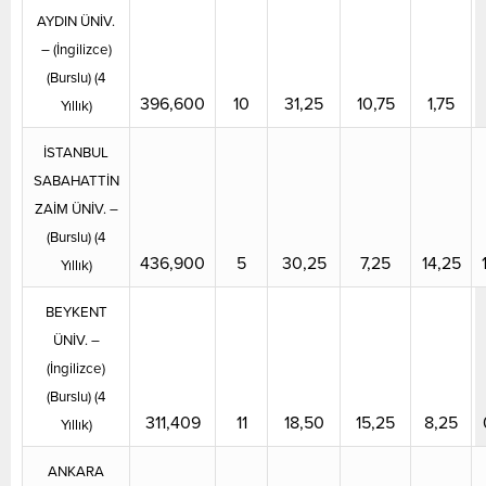
AYDIN ÜNİV.
– (İngilizce)
(Burslu) (4
396,600
10
31,25
10,75
1,75
Yıllık)
İSTANBUL
SABAHATTİN
ZAİM ÜNİV. –
(Burslu) (4
436,900
5
30,25
7,25
14,25
Yıllık)
BEYKENT
ÜNİV. –
(İngilizce)
(Burslu) (4
311,409
11
18,50
15,25
8,25
Yıllık)
ANKARA