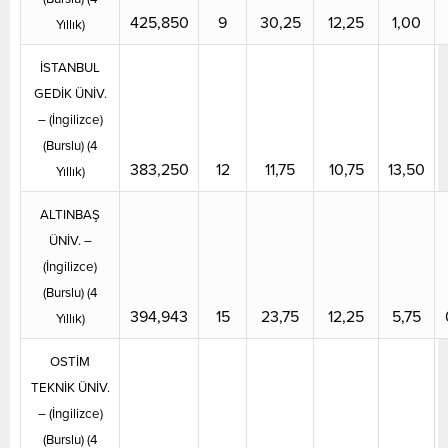
425,850
9
30,25
12,25
1,00
Yıllık)
İSTANBUL
GEDİK ÜNİV.
– (İngilizce)
(Burslu) (4
383,250
12
11,75
10,75
13,50
Yıllık)
ALTINBAŞ
ÜNİV. –
(İngilizce)
(Burslu) (4
394,943
15
23,75
12,25
5,75
Yıllık)
OSTİM
TEKNİK ÜNİV.
– (İngilizce)
(Burslu) (4