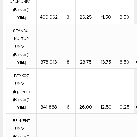
UFUK ÜNİV. –
(Burslu) (4
409,962
3
26,25
11,50
8,50
Yıllık)
İSTANBUL
KÜLTÜR
ÜNİV. –
(Burslu) (4
378,013
8
23,75
13,75
6,50
Yıllık)
BEYKOZ
ÜNİV. –
(İngilizce)
(Burslu) (4
341,868
6
26,00
12,50
0,25
Yıllık)
BEYKENT
ÜNİV. –
(Burslu) (4