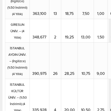
(İngilizce)
(%50 İndirimli)
363,100
13
18,75
7,50
1,00
(4 Yıllık)
GİRESUN
ÜNİV. – (4
348,677
2
19,25
13,00
1,50
Yıllık)
İSTANBUL
AYDIN ÜNİV.
– (İngilizce)
(%50 İndirimli)
390,975
26
28,25
10,75
9,00
(4 Yıllık)
İSTANBUL
KÜLTÜR
ÜNİV. – (%50
İndirimli) (4
335,928
4
20,00
10,50
2,75
Yıllık)