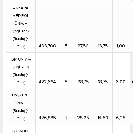
ANKARA
MEDİPOL
ÜNİV. –
(İngilizce)
(Burslu) (4
403,700
5
27,50
13,75
1,00
Yıllık)
IŞIK ÜNİV. –
(İngilizce)
(Burslu) (4
422,664
5
28,75
18,75
6,00
Yıllık)
BAŞKENT
ÜNİV. –
(Burslu) (4
426,885
7
28,25
14,50
6,25
Yıllık)
İSTANBUL