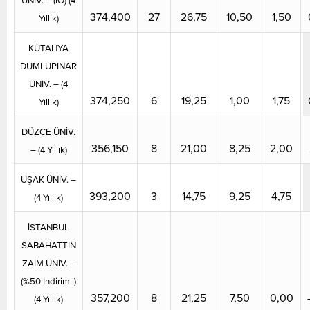
ÜNİV. – (İÖ) (4
374,400
27
26,75
10,50
1,50
Yıllık)
KÜTAHYA
DUMLUPINAR
ÜNİV. – (4
374,250
6
19,25
1,00
1,75
Yıllık)
DÜZCE ÜNİV.
356,150
8
21,00
8,25
2,00
– (4 Yıllık)
UŞAK ÜNİV. –
393,200
3
14,75
9,25
4,75
(4 Yıllık)
İSTANBUL
SABAHATTİN
ZAİM ÜNİV. –
(%50 İndirimli)
357,200
8
21,25
7,50
0,00
(4 Yıllık)