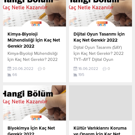
öğrencilerin yapmış olduğu
aşağıdan öğrenebilirsiniz. Bu
netlerdir. YÖKATLAS YKS-
veriler 2021 TYT-AYT
TYT Net Sihirbazı, YKS-TYT
sınavında en son yerleşen
Net Sihirbazı. Sayfamızdaki
öğrencilerin yapmış olduğu
verilerin tamamı
netlerdir. YÖKATLAS YKS-
YÖK tarafından yayınlanmış
TYT Net Sihirbazı, YKS-TYT
Kimya-Biyoloji
Dijital Oyun Tasarımı İçin
olan en son güncel...
Net Sihirbazı. Sayfamızdaki
Mühendisliği İçin Kaç Net
Kaç Net Gerekir 2022
verilerin tamamı
Gerekir 2022
Dijital Oyun Tasarımı (SAY)
YÖK tarafından yayınlanmış
Kimya-Biyoloji Mühendisliği
İçin Kaç Net Gerekir? 2022
olan en...
İçin Kaç Net Gerekir? 2022
TYT–AYT Dijital Oyun
TYT–AYT Kimya-Biyoloji
Tasarımı (SAY) için kaç net
20.06.2022
0
16.06.2022
0
Mühendisliği için kaç net
yapmam gerekir sorusunun
66
195
yapmam gerekir sorusunun
cevabını aşağıdan
cevabını aşağıdan
öğrenebilirsiniz. Bu veriler
öğrenebilirsiniz. Bu veriler
2021 TYT-AYT sınavında en
2021 TYT-AYT sınavında en
son yerleşen öğrencilerin
son yerleşen öğrencilerin
yapmış olduğu netlerdir.
yapmış olduğu netlerdir.
YÖKATLAS YKS-TYT Net
YÖKATLAS YKS-TYT Net
Sihirbazı, YKS-TYT Net
Sihirbazı, YKS-TYT Net
Sihirbazı. Sayfamızdaki
Sihirbazı. Sayfamızdaki
verilerin tamamı
Biyokimya İçin Kaç Net
Kültür Varlıklarını Koruma
verilerin tamamı
YÖK tarafından yayınlanmış
Gerekir 2022
ve Onarım İçin Kaç Net