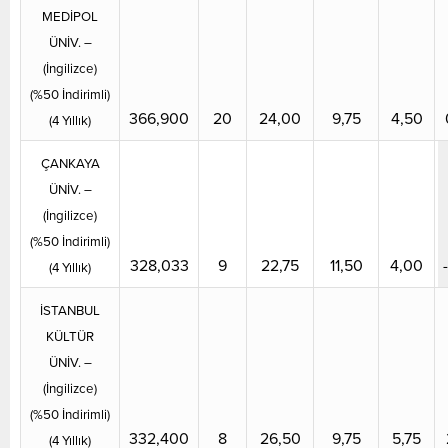
MEDİPOL
ÜNİV. –
(İngilizce)
(%50 İndirimli)
366,900
20
24,00
9,75
4,50
(4 Yıllık)
ÇANKAYA
ÜNİV. –
(İngilizce)
(%50 İndirimli)
328,033
9
22,75
11,50
4,00
(4 Yıllık)
İSTANBUL
KÜLTÜR
ÜNİV. –
(İngilizce)
(%50 İndirimli)
332,400
8
26,50
9,75
5,75
(4 Yıllık)