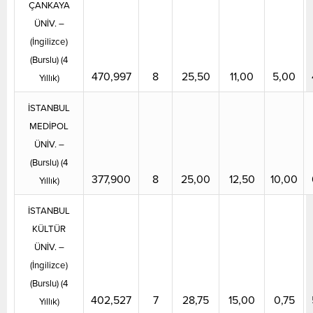
ÇANKAYA
ÜNİV. –
(İngilizce)
(Burslu) (4
470,997
8
25,50
11,00
5,00
Yıllık)
İSTANBUL
MEDİPOL
ÜNİV. –
(Burslu) (4
377,900
8
25,00
12,50
10,00
Yıllık)
İSTANBUL
KÜLTÜR
ÜNİV. –
(İngilizce)
(Burslu) (4
402,527
7
28,75
15,00
0,75
Yıllık)