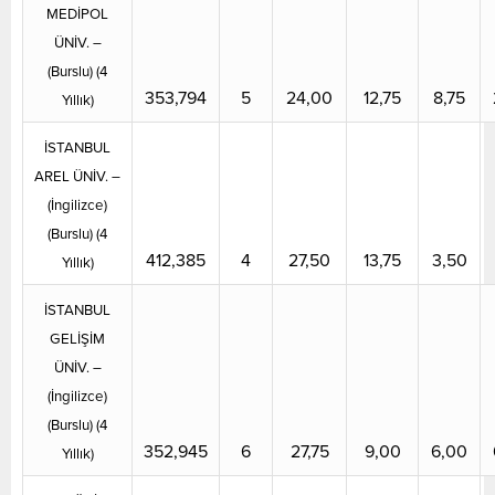
MEDİPOL
ÜNİV. –
(Burslu) (4
353,794
5
24,00
12,75
8,75
Yıllık)
İSTANBUL
AREL ÜNİV. –
(İngilizce)
(Burslu) (4
412,385
4
27,50
13,75
3,50
Yıllık)
İSTANBUL
GELİŞİM
ÜNİV. –
(İngilizce)
(Burslu) (4
352,945
6
27,75
9,00
6,00
Yıllık)