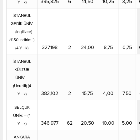
395,825
6
14,50
10,25
3,25
Yıllık)
İSTANBUL
GEDİK ÜNİV.
– (İngilizce)
(%50 İndirimli)
327,198
2
24,00
8,75
0,75
(4 Yıllık)
İSTANBUL
KÜLTÜR
ÜNİV. –
(Ücretli) (4
382,102
2
15,75
4,00
7,50
Yıllık)
SELÇUK
ÜNİV. – (4
346,977
62
20,50
10,00
5,00
Yıllık)
ANKARA