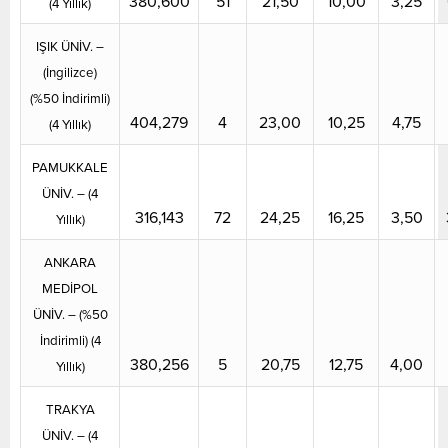
380,600
51
21,50
10,00
3,25
(4 Yıllık)
IŞIK ÜNİV. –
(İngilizce)
(%50 İndirimli)
404,279
4
23,00
10,25
4,75
(4 Yıllık)
PAMUKKALE
ÜNİV. – (4
316,143
72
24,25
16,25
3,50
Yıllık)
ANKARA
MEDİPOL
ÜNİV. – (%50
İndirimli) (4
380,256
5
20,75
12,75
4,00
Yıllık)
TRAKYA
ÜNİV. – (4