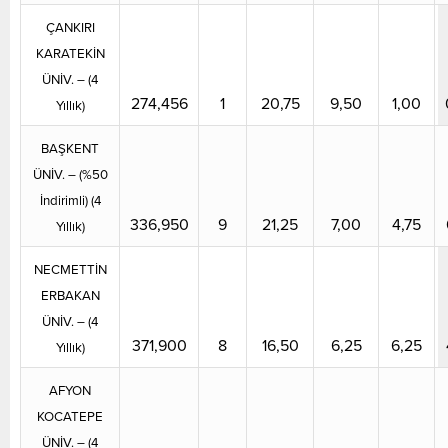
ÇANKIRI
KARATEKİN
ÜNİV. – (4
274,456
1
20,75
9,50
1,00
Yıllık)
BAŞKENT
ÜNİV. – (%50
İndirimli) (4
336,950
9
21,25
7,00
4,75
Yıllık)
NECMETTİN
ERBAKAN
ÜNİV. – (4
371,900
8
16,50
6,25
6,25
Yıllık)
AFYON
KOCATEPE
ÜNİV. – (4