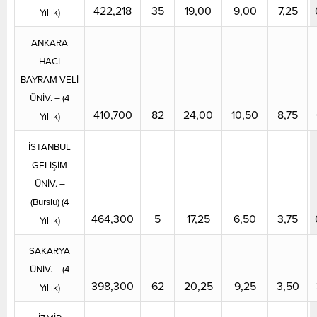
422,218
35
19,00
9,00
7,25
Yıllık)
ANKARA
HACI
BAYRAM VELİ
ÜNİV. – (4
410,700
82
24,00
10,50
8,75
Yıllık)
İSTANBUL
GELİŞİM
ÜNİV. –
(Burslu) (4
464,300
5
17,25
6,50
3,75
Yıllık)
SAKARYA
ÜNİV. – (4
398,300
62
20,25
9,25
3,50
Yıllık)