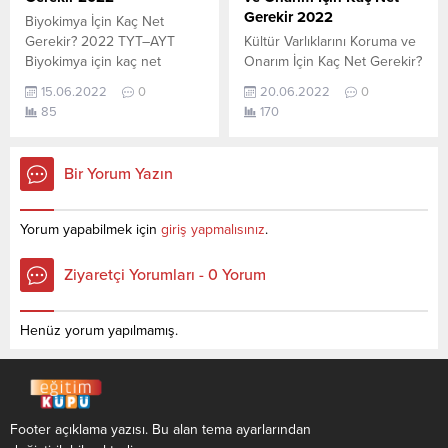
YÖK tarafından yayınlanmış
olan en son güncel...
Gerekir 2022
Biyokimya İçin Kaç Net
olan en son güncel netlerdir.
Gerekir? 2022 TYT–AYT
Kültür Varlıklarını Koruma ve
YÖKATLAS-YÖK Net
Biyokimya için kaç net
Onarım İçin Kaç Net Gerekir?
Sihirbaz...
yapmam gerekir sorusunun
2022 TYT–AYT Kültür
15.06.2022
0
20.06.2022
0
cevabını aşağıdan
Varlıklarını Koruma ve
85
170
öğrenebilirsiniz. Bu veriler
Onarım için kaç net yapmam
2021 TYT-AYT sınavında en
gerekir sorusunun cevabını
son yerleşen öğrencilerin
aşağıdan öğrenebilirsiniz. Bu
Bir Yorum Yazın
yapmış olduğu netlerdir.
veriler 2021 TYT-AYT
YÖKATLAS YKS-TYT Net
sınavında en son yerleşen
Sihirbazı, YKS-TYT Net
öğrencilerin yapmış olduğu
Yorum yapabilmek için
giriş yapmalısınız
.
Sihirbazı. Sayfamızdaki
netlerdir. YÖKATLAS YKS-
verilerin tamamı
TYT Net Sihirbazı, YKS-TYT
Ziyaretçi Yorumları - 0 Yorum
YÖK tarafından yayınlanmış
Net Sihirbazı. Sayfamızdaki
olan en son güncel netlerdir.
verilerin tamamı
YÖKATLAS-YÖK Net Sihirbaz
YÖK tarafından yayınlanmış
Henüz yorum yapılmamış.
Katsayı:0,12 Yıl:2021...
olan en...
Footer açıklama yazısı. Bu alan tema ayarlarından