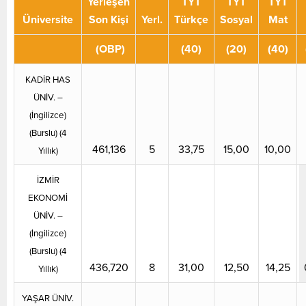
Yerleşen
TYT
TYT
TYT
Üniversite
Son Kişi
Yerl.
Türkçe
Sosyal
Mat
(OBP)
(40)
(20)
(40)
KADİR HAS
ÜNİV. –
(İngilizce)
(Burslu) (4
461,136
5
33,75
15,00
10,00
Yıllık)
İZMİR
EKONOMİ
ÜNİV. –
(İngilizce)
(Burslu) (4
436,720
8
31,00
12,50
14,25
Yıllık)
YAŞAR ÜNİV.