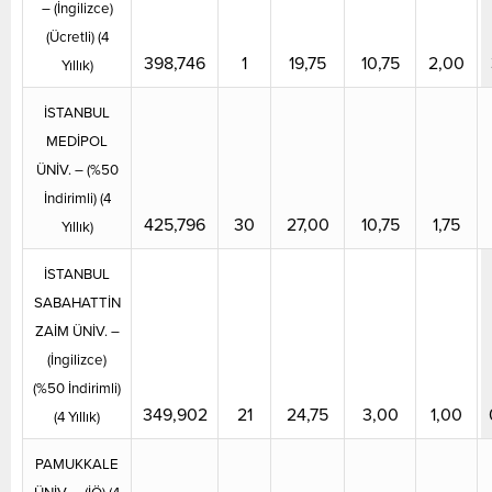
– (İngilizce)
(Ücretli) (4
398,746
1
19,75
10,75
2,00
Yıllık)
İSTANBUL
MEDİPOL
ÜNİV. – (%50
İndirimli) (4
425,796
30
27,00
10,75
1,75
Yıllık)
İSTANBUL
SABAHATTİN
ZAİM ÜNİV. –
(İngilizce)
(%50 İndirimli)
349,902
21
24,75
3,00
1,00
(4 Yıllık)
PAMUKKALE