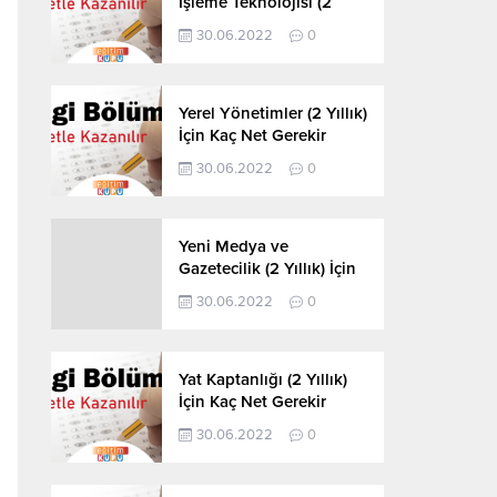
İşleme Teknolojisi (2
Yıllık) İçin Kaç Net
30.06.2022
0
Gerekir 2022
Yerel Yönetimler (2 Yıllık)
İçin Kaç Net Gerekir
2022
30.06.2022
0
Yeni Medya ve
Gazetecilik (2 Yıllık) İçin
Kaç Net Gerekir 2022
30.06.2022
0
Yat Kaptanlığı (2 Yıllık)
İçin Kaç Net Gerekir
2022
30.06.2022
0