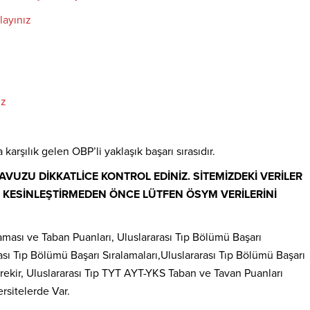
layınız
ız
rşılık gelen OBP’li yaklaşık başarı sırasıdır.
VUZU DİKKATLİCE KONTROL EDİNİZ. SİTEMİZDEKİ VERİLER
Zİ KESİNLEŞTİRMEDEN ÖNCE LÜTFEN ÖSYM VERİLERİNİ
aması ve Taban Puanları, Uluslararası Tıp Bölümü Başarı
sı Tıp Bölümü Başarı Sıralamaları,Uluslararası Tıp Bölümü Başarı
rekir, Uluslararası Tıp TYT AYT-YKS Taban ve Tavan Puanları
rsitelerde Var.