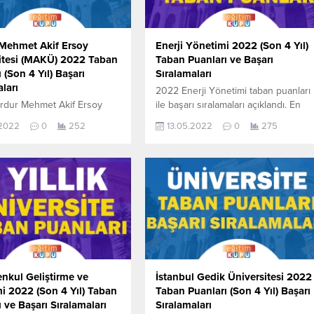
Mehmet Akif Ersoy
Enerji Yönetimi 2022 (Son 4 Yıl)
itesi (MAKÜ) 2022 Taban
Taban Puanları ve Başarı
 (Son 4 Yıl) Başarı
Sıralamaları
ları
2022 Enerji Yönetimi taban puanları
rdur Mehmet Akif Ersoy
ile başarı sıralamaları açıklandı. En
tesi (MAKÜ) taban puanları
güncel haline aşağıdaki tablodan
.2022
0
252
13.05.2022
0
275
ı sıralamaları açıklandı. En
ulaşabilirsiniz. 2022 TYT AYT (YKS)
aline aşağıdaki tablodan
Taban Puanları ve Başarı Sıralamaları
irsiniz. Burdur Mehmet Akif
son 4 yıla ait veriler aşağıdaki
iversitesi (MAKÜ) sıralama.
gibidir. Bu puanlar 2021, 2020, 2019
 AYT (YKS) Taban Puanları
ve 2018 yıllarına ait Üniversite
 Sıralamaları aşağıdaki
yerleştirme puanlarıdır. Sayfamızdaki
Bu puanlar son 4 yılına ait
verilerin tamamı ÖSYM ve YÖK-
te yerleştirme
YÖKATLAS tarafından yayınlanmış
ır. Sayfamızdaki verilerin
olan en son güncel
ÖSYM ve YÖK-YÖKATLAS
puanlardır. Enerji...
n yayınlanmış...
nkul Geliştirme ve
İstanbul Gedik Üniversitesi 2022
i 2022 (Son 4 Yıl) Taban
Taban Puanları (Son 4 Yıl) Başarı
 ve Başarı Sıralamaları
Sıralamaları