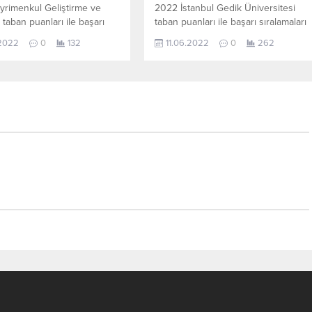
rimenkul Geliştirme ve
2022 İstanbul Gedik Üniversitesi
taban puanları ile başarı
taban puanları ile başarı sıralamaları
arı açıklandı. En güncel
açıklandı. En güncel haline aşağıdaki
.2022
0
132
11.06.2022
0
262
şağıdaki tablodan
tablodan ulaşabilirsiniz. İstanbul
irsiniz. 2022 TYT AYT (YKS)
Gedik Üniversitesi sıralama. 2022
anları ve Başarı Sıralamaları
TYT AYT (YKS) Taban Puanları ve
a ait veriler aşağıdaki
Başarı Sıralamaları aşağıdaki gibidir.
 Bu puanlar 2021, 2020, 2019
Bu puanlar son 4 yılına ait Üniversit
ıllarına ait Üniversite
yerleştirme puanlarıdır. Sayfamızdaki
me puanlarıdır. Sayfamızdaki
verilerin tamamı ÖSYM ve YÖK-
n tamamı ÖSYM ve YÖK-
YÖKATLAS tarafından yayınlanmış
 tarafından yayınlanmış
olan en son güncel puanlardır. 4...
on...