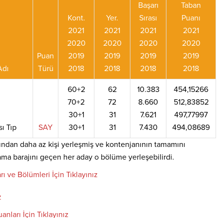
Başarı
Taban
Kont.
Yer.
Sırası
Puanı
2021
2021
2021
2021
2020
2020
2020
2020
Puan
2019
2019
2019
2019
Adı
Türü
2018
2018
2018
2018
60+2
62
10.383
454,15266
70+2
72
8.660
512,83852
30+1
31
7.621
497,77997
sı Tıp
SAY
30+1
31
7.430
494,08689
ndan daha az kişi yerleşmiş ve kontenjanının tamamını
ama barajını geçen her aday o bölüme yerleşebilirdi.
rı ve Bölümleri İçin Tıklayınız
z
anları İçin Tıklayınız