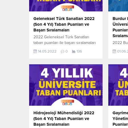
Geleneksel Türk Sanatları 2022
Burdur 
(Son 4 Yıl) Taban Puanları ve
Ünivers
Başarı Sıralamaları
Puanları
Sıralama
2022 Geleneksel Türk Sanatları
taban puanları ile başarı sıralamaları
2022 Bu
açıklandı. En güncel haline aşağıdaki
Üniversi
14.05.2022
0
136
01.06
tablodan ulaşabilirsiniz. 2022 TYT
ile başar
AYT (YKS) Taban Puanları ve Başarı
güncel h
Sıralamaları son 4 yıla ait veriler
ulaşabil
aşağıdaki gibidir. Bu puanlar 2021,
Ersoy Ün
2020, 2019 ve 2018 yıllarına ait
2022 TYT
Üniversite yerleştirme
ve Başarı
puanlarıdır. Sayfamızdaki verilerin
gibidir. 
tamamı ÖSYM ve YÖK-
Üniversi
YÖKATLAS tarafından yayınlanmış
puanlarıd
olan en son güncel...
tamamı 
tarafında
Hidrojeoloji Mühendisliği 2022
Gayrime
(Son 4 Yıl) Taban Puanları ve
Yönetim
Başarı Sıralamaları
Puanları