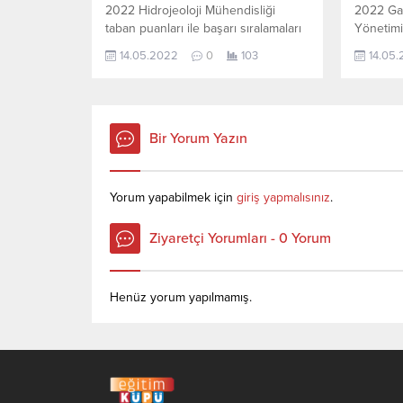
2022 Hidrojeoloji Mühendisliği
2022 Gay
taban puanları ile başarı sıralamaları
Yönetimi 
açıklandı. En güncel haline aşağıdaki
sıralamal
14.05.2022
0
103
14.05
tablodan ulaşabilirsiniz. 2022 TYT
haline a
AYT (YKS) Taban Puanları ve Başarı
ulaşabil
Sıralamaları son 4 yıla ait veriler
Taban Pu
aşağıdaki gibidir. Bu puanlar 2021,
son 4 yıl
2020, 2019 ve 2018 yıllarına ait
gibidir.
Bir Yorum Yazın
Üniversite yerleştirme
ve 2018 y
puanlarıdır. Sayfamızdaki verilerin
yerleştir
tamamı ÖSYM ve YÖK-
verileri
Yorum yapabilmek için
giriş yapmalısınız
.
YÖKATLAS tarafından yayınlanmış
YÖKATLAS
olan en son güncel
olan en s
Ziyaretçi Yorumları - 0 Yorum
puanlardır. Hidrojeoloji...
Henüz yorum yapılmamış.