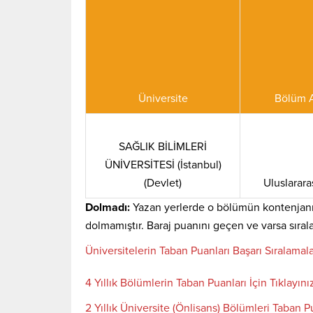
Üniversite
Bölüm 
SAĞLIK BİLİMLERİ
ÜNİVERSİTESİ (İstanbul)
(Devlet)
Uluslarara
Dolmadı:
Yazan yerlerde o bölümün kontenjanı
dolmamıştır. Baraj puanını geçen ve varsa sıral
Üniversitelerin Taban Puanları Başarı Sıralamala
4 Yıllık Bölümlerin Taban Puanları İçin Tıklayını
2 Yıllık Üniversite (Önlisans) Bölümleri Taban Pu