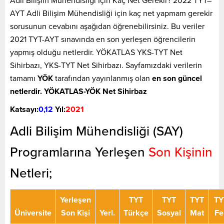
Adli Bilişim Mühendisliği İçin Kaç Net Gerekir? 2022 TYT–
AYT Adli Bilişim Mühendisliği için kaç net yapmam gerekir
sorusunun cevabını aşağıdan öğrenebilirsiniz. Bu veriler
2021 TYT-AYT sınavında en son yerleşen öğrencilerin
yapmış olduğu netlerdir. YÖKATLAS YKS-TYT Net
Sihirbazı, YKS-TYT Net Sihirbazı. Sayfamızdaki verilerin
tamamı
YÖK
tarafından yayınlanmış olan
en son güncel
netlerdir. YÖKATLAS-YÖK Net Sihirbaz
Katsayı:
0,12
Yıl:
2021
Adli Bilişim Mühendisliği (SAY)
Programlarına Yerleşen
Son Kişinin
Netleri;
Yerleşen
TYT
TYT
TYT
TY
Üniversite
Son Kişi
Yerl.
Türkçe
Sosyal
Mat
Fe