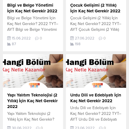
olan en son güncel netlerdir.
Sihirbazı, YKS-TYT Net
Bilgi ve Belge Yönetimi
Çocuk Gelişimi (2 Yıllık)
YÖKATLAS-YÖK Net Sihirbaz
Sihirbazı. Sayfamızdaki
İçin Kaç Net Gerekir 2022
İçin Kaç Net Gerekir 2022
Katsayı:0,12 Yıl:2021...
verilerin tamamı
Bilgi ve Belge Yönetimi İçin
Çocuk Gelişimi (2 Yıllık) İçin
YÖK tarafından yayınlanmış
Kaç Net Gerekir? 2022 TYT–
Kaç Net Gerekir? 2022 TYT–
olan en son güncel...
AYT Bilgi ve Belge Yönetimi
AYT Çocuk Gelişimi (2 Yıllık)
için kaç net yapmam gerekir
için kaç net yapmam gerekir
15.06.2022
0
27.06.2022
0
sorusunun cevabını
sorusunun cevabını
87
198
aşağıdan öğrenebilirsiniz. Bu
aşağıdan öğrenebilirsiniz. Bu
veriler 2021 TYT-AYT
veriler 2021 TYT-AYT
sınavında en son yerleşen
sınavında en son yerleşen
öğrencilerin yapmış olduğu
öğrencilerin yapmış olduğu
netlerdir. YÖKATLAS YKS-
netlerdir. YÖKATLAS YKS-
TYT Net Sihirbazı, YKS-TYT
TYT Net Sihirbazı, YKS-TYT
Net Sihirbazı. Sayfamızdaki
Net Sihirbazı. Sayfamızdaki
verilerin tamamı
verilerin tamamı
YÖK tarafından yayınlanmış
YÖK tarafından yayınlanmış
Yapı Yalıtım Teknolojisi (2
Urdu Dili ve Edebiyatı İçin
olan en son güncel...
olan en son güncel...
Yıllık) İçin Kaç Net Gerekir
Kaç Net Gerekir 2022
2022
Urdu Dili ve Edebiyatı İçin
Yapı Yalıtım Teknolojisi (2
Kaç Net Gerekir? 2022 TYT–
Yıllık) İçin Kaç Net Gerekir?
AYT Urdu Dili ve Edebiyatı
2022 TYT–AYT Yapı Yalıtım
için kaç net yapmam gerekir
30.06.2022
0
23.06.2022
0