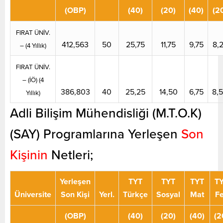
(OBP)
(40)
(20)
(40)
(2
FIRAT ÜNİV.
412,563
50
25,75
11,75
9,75
8,
– (4 Yıllık)
FIRAT ÜNİV.
– (İÖ)
(4
386,803
40
25,25
14,50
6,75
8,
Yıllık)
Adli Bilişim Mühendisliği (M.T.O.K)
(SAY) Programlarına Yerleşen
Son
Kişinin
Netleri;
Yerleşen
TYT
TYT
TYT
T
Üniversite
Son Kişi
Yerl.
Türkçe
Sosyal
Mat
F
(OBP)
(40)
(20)
(40)
(2