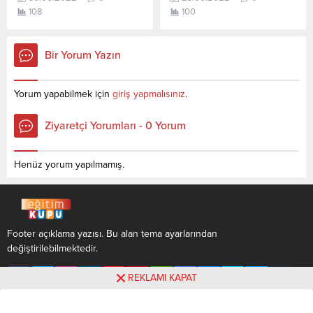
Teknolojisi (2 Yıllık) için kaç
sorusunun cevabını
108
100
net yapmam gerekir
aşağıdan öğrenebilirsiniz. Bu
sorusunun cevabını
veriler 2021 TYT-AYT
aşağıdan öğrenebilirsiniz. Bu
sınavında en son yerleşen
Bir Yorum Yazın
veriler 2021 TYT-AYT
öğrencilerin yapmış olduğu
sınavında en son yerleşen
netlerdir. YÖKATLAS YKS-
öğrencilerin yapmış olduğu
TYT Net Sihirbazı, YKS-TYT
Yorum yapabilmek için
giriş yapmalısınız
.
netlerdir. YÖKATLAS YKS-
Net Sihirbazı. Sayfamızdaki
TYT Net Sihirbazı, YKS-TYT
verilerin tamamı
Ziyaretçi Yorumları - 0 Yorum
Net Sihirbazı. Sayfamızdaki
YÖK tarafından yayınlanmış
verilerin tamamı
olan en son güncel...
YÖK tarafından yayınlanmış
Henüz yorum yapılmamış.
olan en...
Footer açıklama yazısı. Bu alan tema ayarlarından
değiştirilebilmektedir.
REKLAMI KAPAT