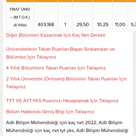
FIRAT ÜNİV.
– (M.T.O.K.)
403,168
1
29,50
10,25
11,00
5,
(4 Yıllık)
Diğer Bölümleri Kazanmak İçin Kaç Net Gerekir
Üniversitelerin Taban Puanları Başarı Sıralamaları ve
Bölümleri İçin Tıklayınız
4 Yıllık Bölümlerin Taban Puanları İçin Tıklayınız
2 Yıllık Üniversite (Önlisans) Bölümleri Taban Puanları İçin
Tıklayınız
TYT VE AYT-YKS Puanınızı Hesaplamak İçin Tıklayınız
Bölüm Hakkında Geniş Bilgi İçin Tıklayınız
Adli Bilişim Mühendisliği için kaç net 2022, Adli Bilişim
Mühendisliği için kaç net tyt yks, Adli Bilişim Mühendisliği