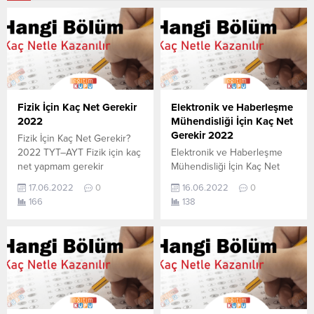
Fizik İçin Kaç Net Gerekir
Elektronik ve Haberleşme
2022
Mühendisliği İçin Kaç Net
Gerekir 2022
Fizik İçin Kaç Net Gerekir?
2022 TYT–AYT Fizik için kaç
Elektronik ve Haberleşme
net yapmam gerekir
Mühendisliği İçin Kaç Net
sorusunun cevabını
Gerekir? 2022 TYT–AYT
17.06.2022
0
16.06.2022
0
aşağıdan öğrenebilirsiniz. Bu
Elektronik ve Haberleşme
166
138
veriler 2021 TYT-AYT
Mühendisliği için kaç net
sınavında en son yerleşen
yapmam gerekir sorusunun
öğrencilerin yapmış olduğu
cevabını aşağıdan
netlerdir. YÖKATLAS YKS-
öğrenebilirsiniz. Bu veriler
TYT Net Sihirbazı, YKS-TYT
2021 TYT-AYT sınavında en
Net Sihirbazı. Sayfamızdaki
son yerleşen öğrencilerin
verilerin tamamı
yapmış olduğu netlerdir.
YÖK tarafından yayınlanmış
YÖKATLAS YKS-TYT Net