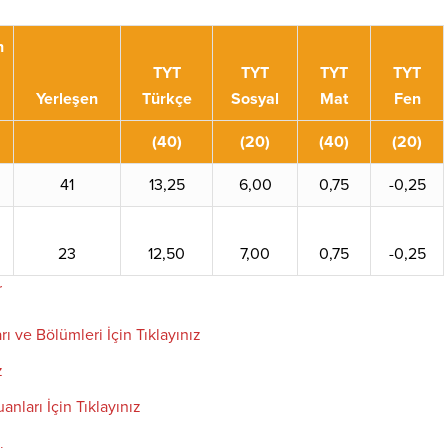
n
TYT
TYT
TYT
TYT
Yerleşen
Türkçe
Sosyal
Mat
Fen
(40)
(20)
(40)
(20)
41
13,25
6,00
0,75
-0,25
23
12,50
7,00
0,75
-0,25
r
rı ve Bölümleri İçin Tıklayınız
z
anları İçin Tıklayınız