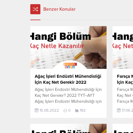
Benzer Konular
Ağaç İşleri Endüstri Mühendisliği
Farsça 
İçin Kaç Net Gerekir 2022
İçin Ka
Ağaç İşleri Endüstri Mühendisliği İçin
Farsça M
Kaç Net Gerekir? 2022 TYT–AYT
Kaç Net
Ağaç İşleri Endüstri Mühendisliği için
Farsça M
kaç net yapmam gerekir sorusunun
kaç net
15.06.2022
0
192
17.06
cevabını aşağıdan öğrenebilirsiniz.
cevabını
Bu veriler 2021 TYT-AYT sınavında
Bu veril
en son yerleşen öğrencilerin yapmış
en son y
olduğu netlerdir. YÖKATLAS YKS-
olduğu n