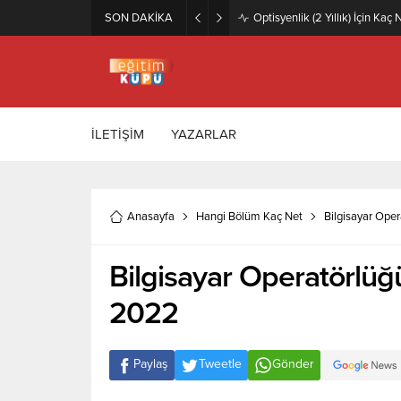
SON DAKİKA
Zeytincilik ve Zeytin İşleme Te
İLETİŞİM
YAZARLAR
Anasayfa
Hangi Bölüm Kaç Net
Bilgisayar Oper
Bilgisayar Operatörlüğü 
2022
Paylaş
Tweetle
Gönder