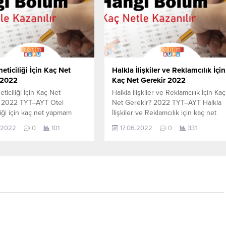
Sihirbazı, YKS-TYT Net
TYT Net Sihirbazı, YKS-TYT Net
. Sayfamızdaki verilerin
Sihirbazı. Sayfamızdaki verilerin
ÖK tarafından yayınlanmış
tamamı YÖK tarafından yayınlanmış
son güncel...
olan en...
eticiliği İçin Kaç Net
Halkla İlişkiler ve Reklamcılık İçin
 2022
Kaç Net Gerekir 2022
ticiliği İçin Kaç Net
Halkla İlişkiler ve Reklamcılık İçin Kaç
? 2022 TYT–AYT Otel
Net Gerekir? 2022 TYT–AYT Halkla
liği için kaç net yapmam
İlişkiler ve Reklamcılık için kaç net
sorusunun cevabını
yapmam gerekir sorusunun cevabını
.2022
0
101
17.06.2022
0
331
öğrenebilirsiniz. Bu veriler
aşağıdan öğrenebilirsiniz. Bu veriler
-AYT sınavında en son
2021 TYT-AYT sınavında en son
 öğrencilerin yapmış olduğu
yerleşen öğrencilerin yapmış olduğ
r. YÖKATLAS YKS-TYT Net
netlerdir. YÖKATLAS YKS-TYT Net
, YKS-TYT Net Sihirbazı.
Sihirbazı, YKS-TYT Net Sihirbazı.
daki verilerin tamamı
Sayfamızdaki verilerin tamamı
fından yayınlanmış olan en
YÖK tarafından yayınlanmış olan en
el netlerdir. YÖKATLAS-
son güncel...
Sihirbaz...