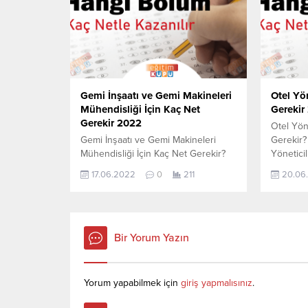
TYT Net Sihirbazı, YKS-TYT Net
TYT Net 
Sihirbazı. Sayfamızdaki verilerin
Sihirbazı
tamamı YÖK tarafından yayınlanmış
tamamı Y
olan en son güncel...
olan en 
Gemi İnşaatı ve Gemi Makineleri
Otel Yön
Mühendisliği İçin Kaç Net
Gerekir
Gerekir 2022
Otel Yöne
Gemi İnşaatı ve Gemi Makineleri
Gerekir
Mühendisliği İçin Kaç Net Gerekir?
Yönetici
2022 TYT–AYT Gemi İnşaatı ve
gerekir 
17.06.2022
0
211
20.06
Gemi Makineleri Mühendisliği için
aşağıdan 
kaç net yapmam gerekir sorusunun
2021 TYT
cevabını aşağıdan öğrenebilirsiniz.
yerleşen
Bu veriler 2021 TYT-AYT sınavında
netlerdi
en son yerleşen öğrencilerin yapmış
Sihirbazı
Bir Yorum Yazın
olduğu netlerdir. YÖKATLAS YKS-
Sayfamız
TYT Net Sihirbazı, YKS-TYT Net
YÖK tara
Sihirbazı. Sayfamızdaki verilerin
son günc
Yorum yapabilmek için
giriş yapmalısınız
.
tamamı YÖK tarafından...
YÖK Net 