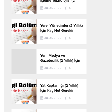
İşleme Teknolojisi (2
Yıllık) İçin Kaç Net
30.06.2022
0
Gerekir 2022
Yerel Yönetimler (2 Yıllık)
İçin Kaç Net Gerekir
2022
30.06.2022
0
Yeni Medya ve
Gazetecilik (2 Yıllık) İçin
Kaç Net Gerekir 2022
30.06.2022
0
Yat Kaptanlığı (2 Yıllık)
İçin Kaç Net Gerekir
2022
30.06.2022
0