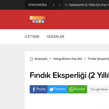
SON DAKİKA
Zeytincilik ve Zeytin İşleme Te
İLETİŞİM
YAZARLAR
Anasayfa
Hangi Bölüm Kaç Net
Fındık Eksperliğ
Fındık Eksperliği (2 Yıl
Paylaş
Tweetle
Gönder