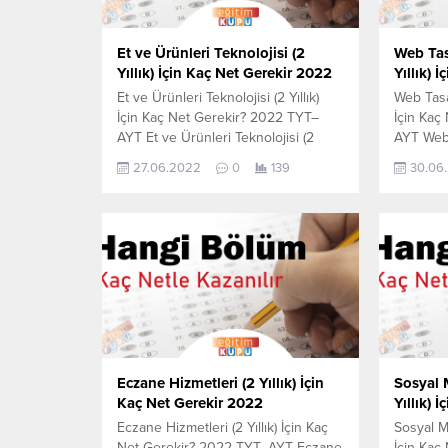
Et ve Ürünleri Teknolojisi (2
Web Tas
Yıllık) İçin Kaç Net Gerekir 2022
Yıllık) 
Et ve Ürünleri Teknolojisi (2 Yıllık)
Web Tasar
İçin Kaç Net Gerekir? 2022 TYT–
İçin Kaç
AYT Et ve Ürünleri Teknolojisi (2
AYT Web 
Yıllık) için kaç net yapmam gerekir
Yıllık) i
27.06.2022
0
139
30.06
sorusunun cevabını aşağıdan
sorusunu
öğrenebilirsiniz. Bu veriler 2021
öğrenebil
TYT-AYT sınavında en son yerleşen
TYT-AYT 
öğrencilerin yapmış olduğu netlerdir.
öğrencil
YÖKATLAS YKS-TYT Net Sihirbazı,
YÖKATLAS
YKS-TYT Net Sihirbazı. Sayfamızdaki
YKS-TYT 
verilerin tamamı YÖK tarafından...
verilerin
Eczane Hizmetleri (2 Yıllık) İçin
Sosyal 
Kaç Net Gerekir 2022
Yıllık) 
Eczane Hizmetleri (2 Yıllık) İçin Kaç
Sosyal Me
Net Gerekir? 2022 TYT–AYT Eczane
İçin Kaç