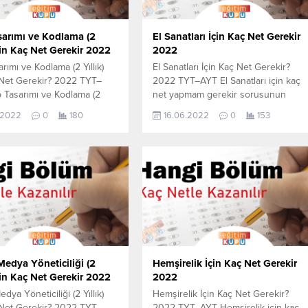
arımı ve Kodlama (2
El Sanatları İçin Kaç Net Gerekir
İçin Kaç Net Gerekir 2022
2022
ımı ve Kodlama (2 Yıllık)
El Sanatları İçin Kaç Net Gerekir?
 Net Gerekir? 2022 TYT–
2022 TYT–AYT El Sanatları için kaç
Tasarımı ve Kodlama (2
net yapmam gerekir sorusunun
çin kaç net yapmam gerekir
cevabını aşağıdan öğrenebilirsiniz.
.2022
0
180
16.06.2022
0
153
n cevabını aşağıdan
Bu veriler 2021 TYT-AYT sınavında
irsiniz. Bu veriler 2021
en son yerleşen öğrencilerin yapmı
sınavında en son yerleşen
olduğu netlerdir. YÖKATLAS YKS-
erin yapmış olduğu netlerdir.
TYT Net Sihirbazı, YKS-TYT Net
 YKS-TYT Net Sihirbazı,
Sihirbazı. Sayfamızdaki verilerin
Net Sihirbazı. Sayfamızdaki
tamamı YÖK tarafından yayınlanmış
 tamamı YÖK tarafından...
olan en son güncel netlerdir.
YÖKATLAS-YÖK Net Sihirbaz...
Medya Yöneticiliği (2
Hemşirelik İçin Kaç Net Gerekir
İçin Kaç Net Gerekir 2022
2022
dya Yöneticiliği (2 Yıllık)
Hemşirelik İçin Kaç Net Gerekir?
 Net Gerekir? 2022 TYT–
2022 TYT–AYT Hemşirelik için kaç