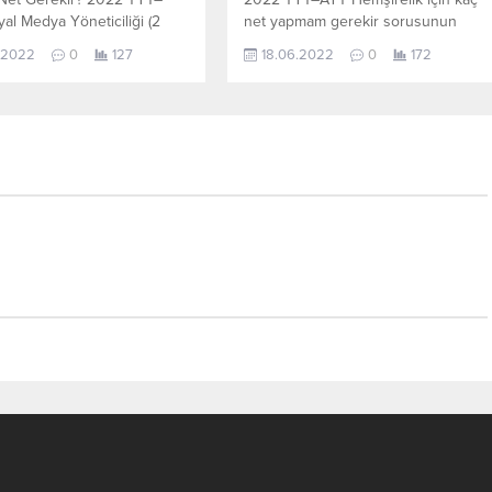
al Medya Yöneticiliği (2
net yapmam gerekir sorusunun
çin kaç net yapmam gerekir
cevabını aşağıdan öğrenebilirsiniz.
.2022
0
127
18.06.2022
0
172
n cevabını aşağıdan
Bu veriler 2021 TYT-AYT sınavında
irsiniz. Bu veriler 2021
en son yerleşen öğrencilerin yapmı
sınavında en son yerleşen
olduğu netlerdir. YÖKATLAS YKS-
erin yapmış olduğu netlerdir.
TYT Net Sihirbazı, YKS-TYT Net
 YKS-TYT Net Sihirbazı,
Sihirbazı. Sayfamızdaki verilerin
Net Sihirbazı. Sayfamızdaki
tamamı YÖK tarafından yayınlanmış
n tamamı YÖK tarafından
olan en son güncel netlerdir.
ış olan en...
YÖKATLAS-YÖK Net Sihirbaz
Katsayı:0,12 Yıl:2021...