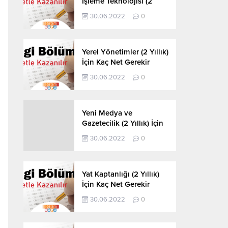
İşleme Teknolojisi (2
Yıllık) İçin Kaç Net
30.06.2022
0
Gerekir 2022
Yerel Yönetimler (2 Yıllık)
İçin Kaç Net Gerekir
2022
30.06.2022
0
Yeni Medya ve
Gazetecilik (2 Yıllık) İçin
Kaç Net Gerekir 2022
30.06.2022
0
Yat Kaptanlığı (2 Yıllık)
İçin Kaç Net Gerekir
2022
30.06.2022
0