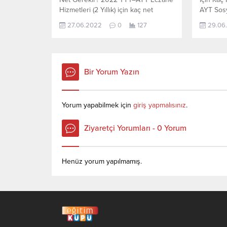
Hizmetleri (2 Yıllık) için kaç net
AYT Sosy
yapmam gerekir sorusunun cevabını
Yıllık) i
27.06.2022
0
127
29.06
aşağıdan öğrenebilirsiniz. Bu veriler
sorusunu
2021 TYT-AYT sınavında en son
öğrenebil
yerleşen öğrencilerin yapmış olduğu
TYT-AYT 
netlerdir. YÖKATLAS YKS-TYT Net
öğrencil
Sihirbazı, YKS-TYT Net Sihirbazı.
YÖKATLAS
Bir Yorum Yazın
Sayfamızdaki verilerin tamamı
YKS-TYT 
YÖK tarafından yayınlanmış olan en
verileri
son güncel...
yayınlanm
Yorum yapabilmek için
giriş yapmalısınız
.
Ziyaretçi Yorumları - 0 Yorum
Henüz yorum yapılmamış.