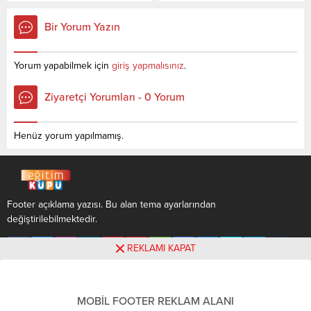
veriler 2021 TYT-AYT
sorusunun cevabını
sınavında en son yerleşen
aşağıdan öğrenebilirsiniz. Bu
Bir Yorum Yazın
öğrencilerin yapmış olduğu
veriler 2021 TYT-AYT
netlerdir. YÖKATLAS YKS-
sınavında en son yerleşen
TYT Net Sihirbazı, YKS-TYT
öğrencilerin yapmış olduğu
Yorum yapabilmek için
giriş yapmalısınız
.
Net Sihirbazı. Sayfamızdaki
netlerdir. YÖKATLAS YKS-
verilerin tamamı
TYT Net Sihirbazı, YKS-TYT
Ziyaretçi Yorumları - 0 Yorum
YÖK tarafından yayınlanmış
Net Sihirbazı. Sayfamızdaki
olan en son güncel netlerdir.
verilerin tamamı
YÖKATLAS-YÖK Net
YÖK tarafından yayınlanmış
Henüz yorum yapılmamış.
Sihirbaz...
olan en son güncel...
Footer açıklama yazısı. Bu alan tema ayarlarından
değiştirilebilmektedir.
REKLAMI KAPAT
MOBİL FOOTER REKLAM ALANI