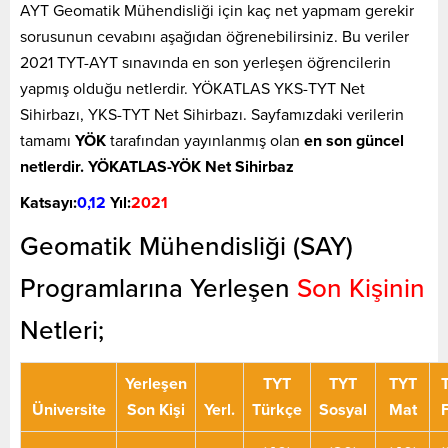
AYT Geomatik Mühendisliği için kaç net yapmam gerekir
sorusunun cevabını aşağıdan öğrenebilirsiniz. Bu veriler
2021 TYT-AYT sınavında en son yerleşen öğrencilerin
yapmış olduğu netlerdir. YÖKATLAS YKS-TYT Net
Sihirbazı, YKS-TYT Net Sihirbazı. Sayfamızdaki verilerin
tamamı
YÖK
tarafından yayınlanmış olan
en son güncel
netlerdir. YÖKATLAS-YÖK Net Sihirbaz
Katsayı:
0,12
Yıl:
2021
Geomatik Mühendisliği (SAY)
Programlarına Yerleşen
Son Kişinin
Netleri;
Yerleşen
TYT
TYT
TYT
Üniversite
Son Kişi
Yerl.
Türkçe
Sosyal
Mat