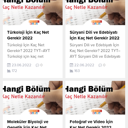
Türkoloji İçin Kaç Net
Süryani Dili ve Edebiyatı
Gerekir 2022
İçin Kaç Net Gerekir 2022
Türkoloji İçin Kaç Net
Süryani Dili ve Edebiyatı İçin
Gerekir? 2022 TYT–AYT
Kaç Net Gerekir? 2022 TYT–
Türkoloji için kaç net
AYT Süryani Dili ve Edebiyatı
yapmam gerekir sorusunun
için kaç net yapmam gerekir
23.06.2022
0
22.06.2022
0
cevabını aşağıdan
sorusunun cevabını
172
163
öğrenebilirsiniz. Bu veriler
aşağıdan öğrenebilirsiniz. Bu
2021 TYT-AYT sınavında en
veriler 2021 TYT-AYT
son yerleşen öğrencilerin
sınavında en son yerleşen
yapmış olduğu netlerdir.
öğrencilerin yapmış olduğu
YÖKATLAS YKS-TYT Net
netlerdir. YÖKATLAS YKS-
Sihirbazı, YKS-TYT Net
TYT Net Sihirbazı, YKS-TYT
Sihirbazı. Sayfamızdaki
Net Sihirbazı. Sayfamızdaki
verilerin tamamı
verilerin tamamı
YÖK tarafından yayınlanmış
YÖK tarafından yayınlanmış
Moleküler Biyoloji ve
Fotoğraf ve Video İçin
olan en son güncel netlerdir.
olan en son güncel...
Genetik İçin Kaç Net
Kaç Net Gerekir 2022