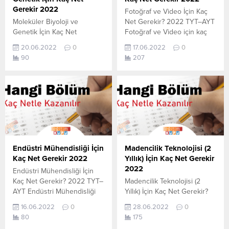
YÖKATLAS-YÖK Net Sihirbaz
Gerekir 2022
Fotoğraf ve Video İçin Kaç
Katsayı:0,12 Yıl:2021...
Moleküler Biyoloji ve
Net Gerekir? 2022 TYT–AYT
Genetik İçin Kaç Net
Fotoğraf ve Video için kaç
Gerekir? 2022 TYT–AYT
net yapmam gerekir
20.06.2022
0
17.06.2022
0
Moleküler Biyoloji ve
sorusunun cevabını
90
207
Genetik için kaç net yapmam
aşağıdan öğrenebilirsiniz. Bu
gerekir sorusunun cevabını
veriler 2021 TYT-AYT
aşağıdan öğrenebilirsiniz. Bu
sınavında en son yerleşen
veriler 2021 TYT-AYT
öğrencilerin yapmış olduğu
sınavında en son yerleşen
netlerdir. YÖKATLAS YKS-
öğrencilerin yapmış olduğu
TYT Net Sihirbazı, YKS-TYT
netlerdir. YÖKATLAS YKS-
Net Sihirbazı. Sayfamızdaki
TYT Net Sihirbazı, YKS-TYT
verilerin tamamı
Net Sihirbazı. Sayfamızdaki
YÖK tarafından yayınlanmış
Endüstri Mühendisliği İçin
Madencilik Teknolojisi (2
verilerin tamamı
olan en son güncel netlerdir.
Kaç Net Gerekir 2022
Yıllık) İçin Kaç Net Gerekir
YÖK tarafından yayınlanmış
YÖKATLAS-YÖK...
2022
Endüstri Mühendisliği İçin
olan en son güncel...
Kaç Net Gerekir? 2022 TYT–
Madencilik Teknolojisi (2
AYT Endüstri Mühendisliği
Yıllık) İçin Kaç Net Gerekir?
için kaç net yapmam gerekir
2022 TYT–AYT Madencilik
16.06.2022
0
28.06.2022
0
sorusunun cevabını
Teknolojisi (2 Yıllık) için kaç
80
175
aşağıdan öğrenebilirsiniz. Bu
net yapmam gerekir