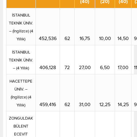
(40)
(20)
(40)
(
İSTANBUL
TEKNİK ÜNİV.
– (İngilizce) (4
452,536
62
16,75
10,00
14,50
9
Yıllık)
İSTANBUL
TEKNİK ÜNİV.
406,128
72
27,00
6,50
17,00
1
– (4 Yıllık)
HACETTEPE
ÜNİV. –
(İngilizce) (4
459,416
62
31,00
12,25
14,25
9
Yıllık)
ZONGULDAK
BÜLENT
ECEVİT