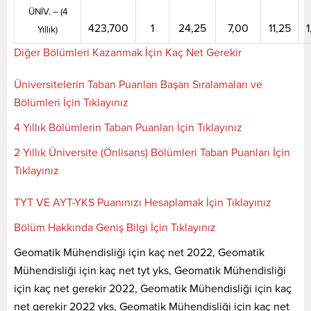
ÜNİV. – (4
423,700
1
24,25
7,00
11,25
1
Yıllık)
Diğer Bölümleri Kazanmak İçin Kaç Net Gerekir
Üniversitelerin Taban Puanları Başarı Sıralamaları ve
Bölümleri İçin Tıklayınız
4 Yıllık Bölümlerin Taban Puanları İçin Tıklayınız
2 Yıllık Üniversite (Önlisans) Bölümleri Taban Puanları İçin
Tıklayınız
TYT VE AYT-YKS Puanınızı Hesaplamak İçin Tıklayınız
Bölüm Hakkında Geniş Bilgi İçin Tıklayınız
Geomatik Mühendisliği için kaç net 2022, Geomatik
Mühendisliği için kaç net tyt yks, Geomatik Mühendisliği
için kaç net gerekir 2022, Geomatik Mühendisliği için kaç
net gerekir 2022 yks, Geomatik Mühendisliği için kaç net