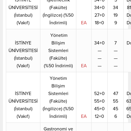
ÜNİVERSİTESİ
(Fakülte)
34+0
34
8
(İstanbul)
(İngilizce) (%50
27+0
19
D
(Vakıf)
İndirimli)
EA
18+0
9
D
Yönetim
İSTİNYE
Bilişim
34+0
7
D
ÜNİVERSİTESİ
Sistemleri
—
—
(İstanbul)
(Fakülte)
—
—
(Vakıf)
(%50 İndirimli)
EA
—
—
Yönetim
Bilişim
İSTİNYE
Sistemleri
52+0
47
D
ÜNİVERSİTESİ
(Fakülte)
55+0
55
6
(İstanbul)
(İngilizce) (%50
45+0
45
6
(Vakıf)
İndirimli)
EA
12+0
6
D
Gastronomi ve