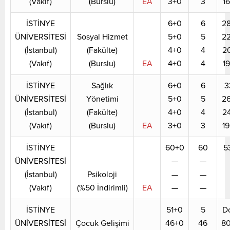
(Vakıf)
(Burslu)
EA
3+0
3
1
İSTİNYE
6+0
6
2
ÜNİVERSİTESİ
Sosyal Hizmet
5+0
5
2
(İstanbul)
(Fakülte)
4+0
4
2
(Vakıf)
(Burslu)
EA
4+0
4
1
İSTİNYE
Sağlık
6+0
6
3
ÜNİVERSİTESİ
Yönetimi
5+0
5
2
(İstanbul)
(Fakülte)
4+0
4
2
(Vakıf)
(Burslu)
EA
3+0
3
1
İSTİNYE
60+0
60
5
ÜNİVERSİTESİ
—
—
(İstanbul)
Psikoloji
—
—
(Vakıf)
(%50 İndirimli)
EA
—
—
İSTİNYE
51+0
5
D
ÜNİVERSİTESİ
Çocuk Gelişimi
46+0
46
8