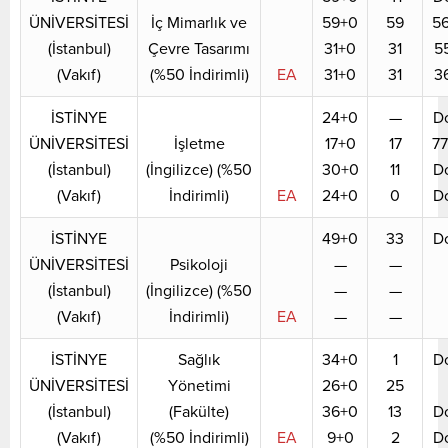
ÜNİVERSİTESİ
İç Mimarlık ve
59+0
59
5
(İstanbul)
Çevre Tasarımı
31+0
31
5
(Vakıf)
(%50 İndirimli)
EA
31+0
31
3
İSTİNYE
24+0
—
D
ÜNİVERSİTESİ
İşletme
17+0
17
7
(İstanbul)
(İngilizce) (%50
30+0
11
D
(Vakıf)
İndirimli)
EA
24+0
0
D
İSTİNYE
49+0
33
D
ÜNİVERSİTESİ
Psikoloji
—
—
(İstanbul)
(İngilizce) (%50
—
—
(Vakıf)
İndirimli)
EA
—
—
İSTİNYE
Sağlık
34+0
1
D
ÜNİVERSİTESİ
Yönetimi
26+0
25
(İstanbul)
(Fakülte)
36+0
13
D
(Vakıf)
(%50 İndirimli)
EA
9+0
2
D