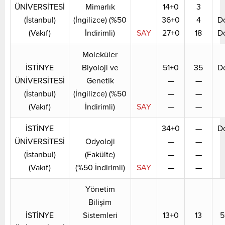
ÜNİVERSİTESİ
Mimarlık
14+0
3
(İstanbul)
(İngilizce) (%50
36+0
4
D
(Vakıf)
İndirimli)
SAY
27+0
18
D
Moleküler
İSTİNYE
Biyoloji ve
51+0
35
D
ÜNİVERSİTESİ
Genetik
—
—
(İstanbul)
(İngilizce) (%50
—
—
(Vakıf)
İndirimli)
SAY
—
—
İSTİNYE
34+0
—
D
ÜNİVERSİTESİ
Odyoloji
—
—
(İstanbul)
(Fakülte)
—
—
(Vakıf)
(%50 İndirimli)
SAY
—
—
Yönetim
Bilişim
İSTİNYE
Sistemleri
13+0
13
5