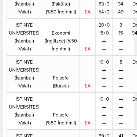
(İstanbul)
(Fakülte)
63+0
34
D
(Vakıf)
(%50 İndirimli)
EA
54+0
49
D
İSTİNYE
20+0
3
D
ÜNİVERSİTESİ
Ekonomi
15+0
15
9
(İstanbul)
(İngilizce) (%50
—
—
(Vakıf)
İndirimli)
EA
—
—
İSTİNYE
10+0
8
D
ÜNİVERSİTESİ
—
—
(İstanbul)
Felsefe
—
—
(Vakıf)
(Burslu)
EA
—
—
İSTİNYE
10+0
—
D
ÜNİVERSİTESİ
—
—
(İstanbul)
Felsefe
—
—
(Vakıf)
(%50 İndirimli)
EA
—
—
İSTİNYE
59+0
41
D