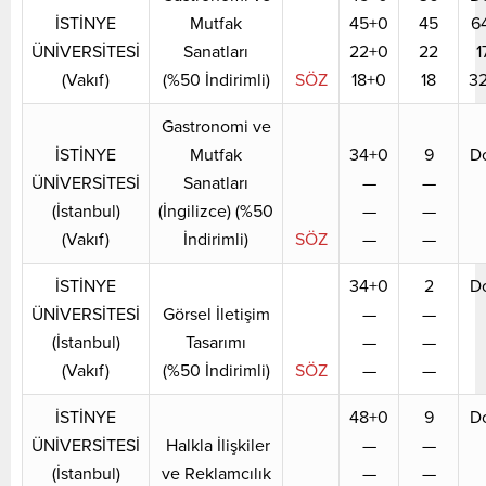
İSTİNYE
Mutfak
45+0
45
6
ÜNİVERSİTESİ
Sanatları
22+0
22
1
(Vakıf)
(%50 İndirimli)
SÖZ
18+0
18
3
Gastronomi ve
İSTİNYE
Mutfak
34+0
9
D
ÜNİVERSİTESİ
Sanatları
—
—
(İstanbul)
(İngilizce) (%50
—
—
(Vakıf)
İndirimli)
SÖZ
—
—
İSTİNYE
34+0
2
D
ÜNİVERSİTESİ
Görsel İletişim
—
—
(İstanbul)
Tasarımı
—
—
(Vakıf)
(%50 İndirimli)
SÖZ
—
—
İSTİNYE
48+0
9
D
ÜNİVERSİTESİ
Halkla İlişkiler
—
—
(İstanbul)
ve Reklamcılık
—
—