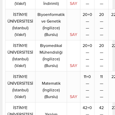
(Vakıf)
İndirimli)
SAY
—
—
İSTİNYE
Biyoenformatik
20+0
20
2
ÜNİVERSİTESİ
ve Genetik
—
—
(İstanbul)
(İngilizce)
—
—
(Vakıf)
(Burslu)
SAY
—
—
İSTİNYE
Biyomedikal
20+0
20
2
ÜNİVERSİTESİ
Mühendisliği
—
—
(İstanbul)
(İngilizce)
—
—
(Vakıf)
(Burslu)
SAY
—
—
İSTİNYE
11+0
11
2
ÜNİVERSİTESİ
Matematik
—
—
(İstanbul)
(İngilizce)
—
—
(Vakıf)
(Burslu)
SAY
—
—
İSTİNYE
42+0
42
2
ÜNİVERSİTESİ
Yazılım
—
—