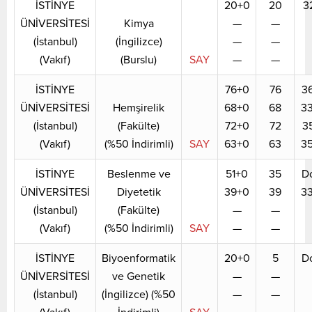
İSTİNYE
20+0
20
3
ÜNİVERSİTESİ
Kimya
—
—
(İstanbul)
(İngilizce)
—
—
(Vakıf)
(Burslu)
SAY
—
—
İSTİNYE
76+0
76
3
ÜNİVERSİTESİ
Hemşirelik
68+0
68
3
(İstanbul)
(Fakülte)
72+0
72
3
(Vakıf)
(%50 İndirimli)
SAY
63+0
63
3
İSTİNYE
Beslenme ve
51+0
35
D
ÜNİVERSİTESİ
Diyetetik
39+0
39
3
(İstanbul)
(Fakülte)
—
—
(Vakıf)
(%50 İndirimli)
SAY
—
—
İSTİNYE
Biyoenformatik
20+0
5
D
ÜNİVERSİTESİ
ve Genetik
—
—
(İstanbul)
(İngilizce) (%50
—
—