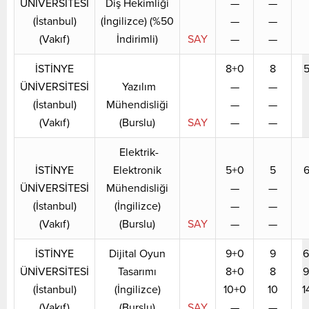
ÜNİVERSİTESİ
Diş Hekimliği
—
—
(İstanbul)
(İngilizce) (%50
—
—
(Vakıf)
İndirimli)
SAY
—
—
İSTİNYE
8+0
8
5
ÜNİVERSİTESİ
Yazılım
—
—
(İstanbul)
Mühendisliği
—
—
(Vakıf)
(Burslu)
SAY
—
—
Elektrik-
İSTİNYE
Elektronik
5+0
5
6
ÜNİVERSİTESİ
Mühendisliği
—
—
(İstanbul)
(İngilizce)
—
—
(Vakıf)
(Burslu)
SAY
—
—
İSTİNYE
Dijital Oyun
9+0
9
6
ÜNİVERSİTESİ
Tasarımı
8+0
8
9
(İstanbul)
(İngilizce)
10+0
10
1
(Vakıf)
(Burslu)
SAY
—
—