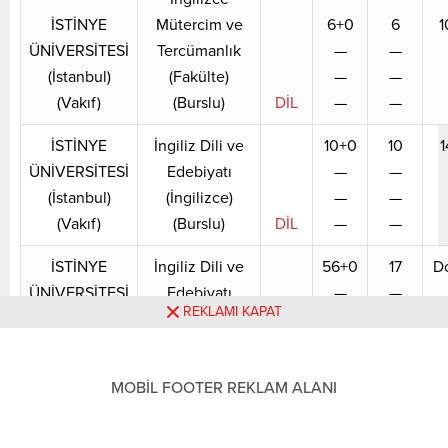
İSTİNYE
Mütercim ve
6+0
6
1
ÜNİVERSİTESİ
Tercümanlık
—
—
(İstanbul)
(Fakülte)
—
—
(Vakıf)
(Burslu)
DİL
—
—
İSTİNYE
İngiliz Dili ve
10+0
10
1
ÜNİVERSİTESİ
Edebiyatı
—
—
(İstanbul)
(İngilizce)
—
—
(Vakıf)
(Burslu)
DİL
—
—
İSTİNYE
İngiliz Dili ve
56+0
17
D
ÜNİVERSİTESİ
Edebiyatı
—
—
REKLAMI KAPAT
(İstanbul)
(İngilizce) (%50
—
—
(Vakıf)
İndirimli)
DİL
—
—
İngilizce
MOBİL FOOTER REKLAM ALANI
İSTİNYE
Mütercim ve
34+0
28
D
ÜNİVERSİTESİ
Tercümanlık
—
—