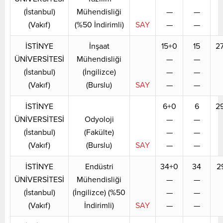
(İstanbul)
Mühendisliği
—
—
(Vakıf)
(%50 İndirimli)
SAY
—
—
İSTİNYE
İnşaat
15+0
15
2
ÜNİVERSİTESİ
Mühendisliği
—
—
(İstanbul)
(İngilizce)
—
—
(Vakıf)
(Burslu)
SAY
—
—
İSTİNYE
6+0
6
2
ÜNİVERSİTESİ
Odyoloji
—
—
(İstanbul)
(Fakülte)
—
—
(Vakıf)
(Burslu)
SAY
—
—
İSTİNYE
Endüstri
34+0
34
2
ÜNİVERSİTESİ
Mühendisliği
—
—
(İstanbul)
(İngilizce) (%50
—
—
(Vakıf)
İndirimli)
SAY
—
—