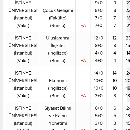
İSTİNYE
9+0
9
2
ÜNİVERSİTESİ
Çocuk Gelişimi
8+0
8
2
(İstanbul)
(Fakülte)
7+0
7
1
(Vakıf)
(Burslu)
EA
7+0
7
2
İSTİNYE
Uluslararası
12+0
12
2
ÜNİVERSİTESİ
İlişkiler
8+0
8
1
(İstanbul)
(İngilizce)
4+0
4
1
(Vakıf)
(Burslu)
EA
4+0
4
1
İSTİNYE
14+0
14
2
ÜNİVERSİTESİ
Ekonomi
10+0
10
2
(İstanbul)
(İngilizce)
10+0
10
1
(Vakıf)
(Burslu)
EA
3+0
3
1
İSTİNYE
Siyaset Bilimi
6+0
6
2
ÜNİVERSİTESİ
ve Kamu
5+0
5
1
(İstanbul)
Yönetimi
3+0
3
1