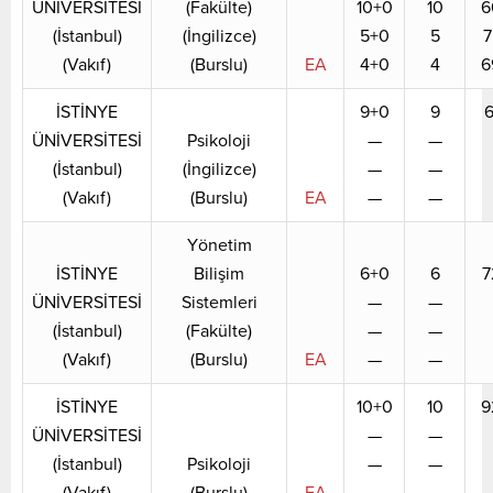
ÜNİVERSİTESİ
(Fakülte)
10+0
10
6
(İstanbul)
(İngilizce)
5+0
5
7
(Vakıf)
(Burslu)
EA
4+0
4
6
İSTİNYE
9+0
9
6
ÜNİVERSİTESİ
Psikoloji
—
—
(İstanbul)
(İngilizce)
—
—
(Vakıf)
(Burslu)
EA
—
—
Yönetim
İSTİNYE
Bilişim
6+0
6
7
ÜNİVERSİTESİ
Sistemleri
—
—
(İstanbul)
(Fakülte)
—
—
(Vakıf)
(Burslu)
EA
—
—
İSTİNYE
10+0
10
9
ÜNİVERSİTESİ
—
—
(İstanbul)
Psikoloji
—
—
(Vakıf)
(Burslu)
EA
—
—