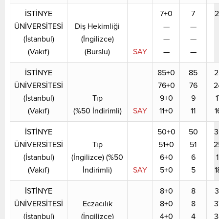
İSTİNYE
7+0
7
2
ÜNİVERSİTESİ
Diş Hekimliği
—
—
(İstanbul)
(İngilizce)
—
—
(Vakıf)
(Burslu)
SAY
—
—
İSTİNYE
85+0
85
2
ÜNİVERSİTESİ
76+0
76
2
(İstanbul)
Tıp
9+0
9
1
(Vakıf)
(%50 İndirimli)
SAY
11+0
11
1
İSTİNYE
50+0
50
3
ÜNİVERSİTESİ
Tıp
51+0
51
2
(İstanbul)
(İngilizce) (%50
6+0
6
(Vakıf)
İndirimli)
SAY
5+0
5
1
İSTİNYE
8+0
8
3
ÜNİVERSİTESİ
Eczacılık
8+0
8
3
(İstanbul)
(İngilizce)
4+0
4
3