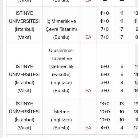
İSTİNYE
11+0
11
1
ÜNİVERSİTESİ
İç Mimarlık ve
11+0
11
1
(İstanbul)
Çevre Tasarımı
7+0
7
9
(Vakıf)
(Burslu)
EA
7+0
7
8
Uluslararası
Ticaret ve
İSTİNYE
İşletmecilik
6+0
6
1
ÜNİVERSİTESİ
(Fakülte)
6+0
6
1
(İstanbul)
(İngilizce)
3+0
3
1
(Vakıf)
(Burslu)
EA
3+0
3
1
İSTİNYE
13+0
13
1
ÜNİVERSİTESİ
İşletme
10+0
10
1
(İstanbul)
(İngilizce)
10+0
10
1
(Vakıf)
(Burslu)
EA
4+0
4
1