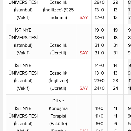
ÜNİVERSİTESİ
Eczacılık
29+0
29
8
(İstanbul)
(İngilizce) (%25
13+0
13
7
(Vakıf)
İndirimli)
SAY
12+0
12
7
İSTİNYE
19+0
19
9
ÜNİVERSİTESİ
18+0
18
8
(İstanbul)
Eczacılık
31+0
31
9
(Vakıf)
(Ücretli)
SAY
31+0
31
9
İSTİNYE
14+0
14
9
ÜNİVERSİTESİ
Eczacılık
13+0
13
9
(İstanbul)
(İngilizce)
23+0
23
1
(Vakıf)
(Ücretli)
SAY
24+0
24
1
Dil ve
İSTİNYE
Konuşma
11+0
11
9
ÜNİVERSİTESİ
Terapisi
11+0
11
6
(İstanbul)
(Fakülte)
6+0
6
5