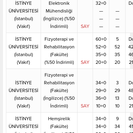
İSTİNYE
Elektronik
32+0
D
ÜNİVERSİTESİ
Mühendisliği
—
—
(İstanbul)
(İngilizce) (%50
—
—
(Vakıf)
İndirimli)
SAY
—
—
İSTİNYE
Fizyoterapi ve
60+0
5
D
ÜNİVERSİTESİ
Rehabilitasyon
52+0
52
4
(İstanbul)
(Fakülte)
35+0
35
4
(Vakıf)
(%50 İndirimli)
SAY
20+0
20
2
Fizyoterapi ve
İSTİNYE
Rehabilitasyon
34+0
3
D
ÜNİVERSİTESİ
(Fakülte)
29+0
29
4
(İstanbul)
(İngilizce) (%50
36+0
13
D
(Vakıf)
İndirimli)
SAY
10+0
10
2
İSTİNYE
Hemşirelik
34+0
9
D
ÜNİVERSİTESİ
(Fakülte)
34+0
34
4