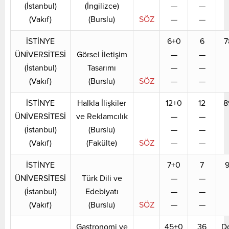
(İstanbul)
(İngilizce)
—
—
(Vakıf)
(Burslu)
SÖZ
—
—
İSTİNYE
6+0
6
7
ÜNİVERSİTESİ
Görsel İletişim
—
—
(İstanbul)
Tasarımı
—
—
(Vakıf)
(Burslu)
SÖZ
—
—
İSTİNYE
Halkla İlişkiler
12+0
12
8
ÜNİVERSİTESİ
ve Reklamcılık
—
—
(İstanbul)
(Burslu)
—
—
(Vakıf)
(Fakülte)
SÖZ
—
—
İSTİNYE
7+0
7
9
ÜNİVERSİTESİ
Türk Dili ve
—
—
(İstanbul)
Edebiyatı
—
—
(Vakıf)
(Burslu)
SÖZ
—
—
Gastronomi ve
45+0
36
D