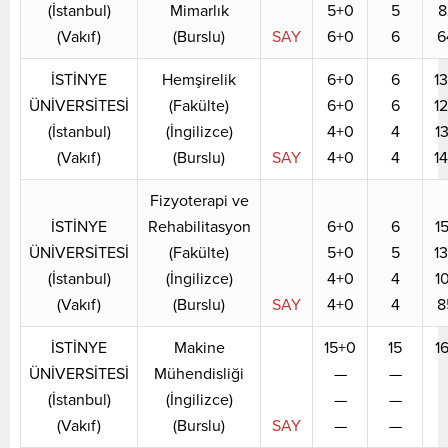
(İstanbul)
Mimarlık
5+0
5
8
(Vakıf)
(Burslu)
SAY
6+0
6
6
İSTİNYE
Hemşirelik
6+0
6
1
ÜNİVERSİTESİ
(Fakülte)
6+0
6
1
(İstanbul)
(İngilizce)
4+0
4
1
(Vakıf)
(Burslu)
SAY
4+0
4
1
Fizyoterapi ve
İSTİNYE
Rehabilitasyon
6+0
6
1
ÜNİVERSİTESİ
(Fakülte)
5+0
5
1
(İstanbul)
(İngilizce)
4+0
4
1
(Vakıf)
(Burslu)
SAY
4+0
4
8
İSTİNYE
Makine
15+0
15
1
ÜNİVERSİTESİ
Mühendisliği
—
—
(İstanbul)
(İngilizce)
—
—
(Vakıf)
(Burslu)
SAY
—
—