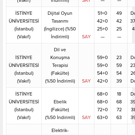
(Vakıf)
İndirimli)
SAY
—
—
İSTİNYE
Dijital Oyun
51+0
49
D
ÜNİVERSİTESİ
Tasarımı
42+0
42
3
(İstanbul)
(İngilizce) (%50
25+0
25
4
(Vakıf)
İndirimli)
SAY
—
—
Dil ve
İSTİNYE
Konuşma
59+0
23
D
ÜNİVERSİTESİ
Terapisi
59+0
59
2
(İstanbul)
(Fakülte)
54+0
54
2
(Vakıf)
(%50 İndirimli)
SAY
42+0
39
D
İSTİNYE
68+0
18
D
ÜNİVERSİTESİ
Ebelik
68+0
68
3
(İstanbul)
(Fakülte)
72+0
72
3
(Vakıf)
(%50 İndirimli)
SAY
63+0
63
3
Elektrik-