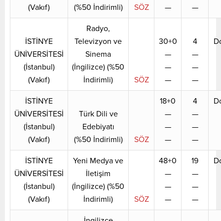
(Vakıf)
(%50 İndirimli)
SÖZ
—
—
Radyo,
İSTİNYE
Televizyon ve
30+0
4
D
ÜNİVERSİTESİ
Sinema
—
—
(İstanbul)
(İngilizce) (%50
—
—
(Vakıf)
İndirimli)
SÖZ
—
—
İSTİNYE
18+0
4
D
ÜNİVERSİTESİ
Türk Dili ve
—
—
(İstanbul)
Edebiyatı
—
—
(Vakıf)
(%50 İndirimli)
SÖZ
—
—
İSTİNYE
Yeni Medya ve
48+0
19
D
ÜNİVERSİTESİ
İletişim
—
—
(İstanbul)
(İngilizce) (%50
—
—
(Vakıf)
İndirimli)
SÖZ
—
—
İngilizce