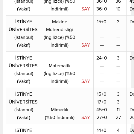
(İstanbul)
(İngilizce) (%50
36+0
36
4
(Vakıf)
İndirimli)
SAY
36+0
10
D
İSTİNYE
Makine
15+0
3
D
ÜNİVERSİTESİ
Mühendisliği
—
—
(İstanbul)
(İngilizce) (%50
—
—
(Vakıf)
İndirimli)
SAY
—
—
İSTİNYE
24+0
3
D
ÜNİVERSİTESİ
Matematik
—
—
(İstanbul)
(İngilizce) (%50
—
—
(Vakıf)
İndirimli)
SAY
—
—
İSTİNYE
15+0
3
D
ÜNİVERSİTESİ
17+0
3
(İstanbul)
Mimarlık
45+0
11
D
(Vakıf)
(%50 İndirimli)
SAY
27+0
27
2
İSTİNYE
14+0
4
D