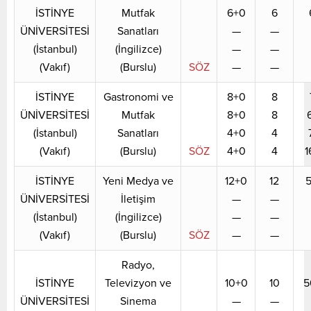
İSTİNYE
Mutfak
6+0
6
ÜNİVERSİTESİ
Sanatları
—
—
(İstanbul)
(İngilizce)
—
—
(Vakıf)
(Burslu)
SÖZ
—
—
İSTİNYE
Gastronomi ve
8+0
8
ÜNİVERSİTESİ
Mutfak
8+0
8
(İstanbul)
Sanatları
4+0
4
(Vakıf)
(Burslu)
SÖZ
4+0
4
1
İSTİNYE
Yeni Medya ve
12+0
12
5
ÜNİVERSİTESİ
İletişim
—
—
(İstanbul)
(İngilizce)
—
—
(Vakıf)
(Burslu)
SÖZ
—
—
Radyo,
İSTİNYE
Televizyon ve
10+0
10
5
ÜNİVERSİTESİ
Sinema
—
—