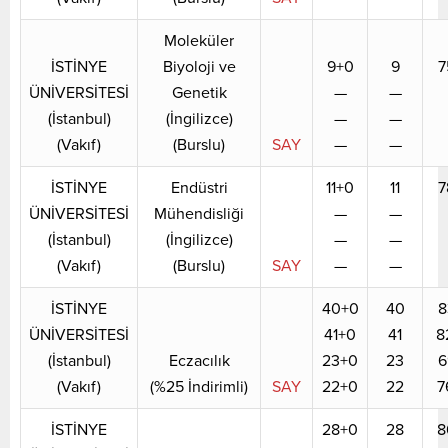
Moleküler
İSTİNYE
Biyoloji ve
9+0
9
7
ÜNİVERSİTESİ
Genetik
—
—
(İstanbul)
(İngilizce)
—
—
(Vakıf)
(Burslu)
SAY
—
—
İSTİNYE
Endüstri
11+0
11
7
ÜNİVERSİTESİ
Mühendisliği
—
—
(İstanbul)
(İngilizce)
—
—
(Vakıf)
(Burslu)
SAY
—
—
İSTİNYE
40+0
40
8
ÜNİVERSİTESİ
41+0
41
8
(İstanbul)
Eczacılık
23+0
23
6
(Vakıf)
(%25 İndirimli)
SAY
22+0
22
7
İSTİNYE
28+0
28
8