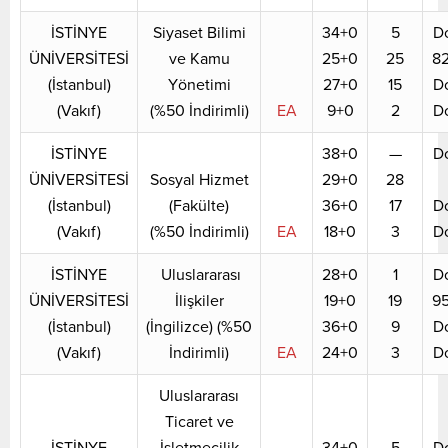
İSTİNYE
Siyaset Bilimi
34+0
5
D
ÜNİVERSİTESİ
ve Kamu
25+0
25
8
(İstanbul)
Yönetimi
27+0
15
D
(Vakıf)
(%50 İndirimli)
EA
9+0
2
D
İSTİNYE
38+0
—
D
ÜNİVERSİTESİ
Sosyal Hizmet
29+0
28
(İstanbul)
(Fakülte)
36+0
17
D
(Vakıf)
(%50 İndirimli)
EA
18+0
3
D
İSTİNYE
Uluslararası
28+0
1
D
ÜNİVERSİTESİ
İlişkiler
19+0
19
9
(İstanbul)
(İngilizce) (%50
36+0
9
D
(Vakıf)
İndirimli)
EA
24+0
3
D
Uluslararası
Ticaret ve
İSTİNYE
İşletmecilik
34+0
5
D