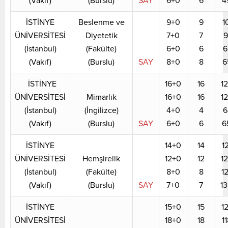
(Vakıf)
(Burslu)
SAY
6+0
6
4
İSTİNYE
Beslenme ve
9+0
9
1
ÜNİVERSİTESİ
Diyetetik
7+0
7
9
(İstanbul)
(Fakülte)
6+0
6
6
(Vakıf)
(Burslu)
SAY
8+0
8
6
İSTİNYE
16+0
16
1
ÜNİVERSİTESİ
Mimarlık
16+0
16
1
(İstanbul)
(İngilizce)
4+0
4
6
(Vakıf)
(Burslu)
SAY
6+0
6
6
İSTİNYE
14+0
14
1
ÜNİVERSİTESİ
Hemşirelik
12+0
12
1
(İstanbul)
(Fakülte)
8+0
8
1
(Vakıf)
(Burslu)
SAY
7+0
7
1
İSTİNYE
15+0
15
1
ÜNİVERSİTESİ
18+0
18
1