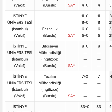
(Vakıf)
(Burslu)
SAY
4+0
4
3
İSTİNYE
11+0
11
3
ÜNİVERSİTESİ
11+0
11
3
(İstanbul)
Eczacılık
6+0
6
3
(Vakıf)
(Burslu)
SAY
6+0
6
3
İSTİNYE
Bilgisayar
8+0
8
4
ÜNİVERSİTESİ
Mühendisliği
—
—
(İstanbul)
(İngilizce)
—
—
(Vakıf)
(Burslu)
SAY
—
—
İSTİNYE
Yazılım
7+0
7
4
ÜNİVERSİTESİ
Mühendisliği
—
—
(İstanbul)
(İngilizce)
—
—
(Vakıf)
(Burslu)
SAY
—
—
İSTİNYE
33+0
33
4