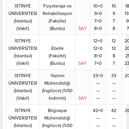
İSTİNYE
Fizyoterapi ve
10+0
10
1
ÜNİVERSİTESİ
Rehabilitasyon
9+0
9
1
(İstanbul)
(Fakülte)
7+0
7
9
(Vakıf)
(Burslu)
SAY
8+0
8
7
İSTİNYE
12+0
12
2
ÜNİVERSİTESİ
Ebelik
12+0
12
2
(İstanbul)
(Fakülte)
8+0
8
2
(Vakıf)
(Burslu)
SAY
7+0
7
2
İSTİNYE
Yazılım
33+0
33
2
ÜNİVERSİTESİ
Mühendisliği
—
—
(İstanbul)
(İngilizce) (%50
—
—
(Vakıf)
İndirimli)
SAY
—
—
İSTİNYE
Bilgisayar
42+0
42
2
ÜNİVERSİTESİ
Mühendisliği
—
—
(İstanbul)
(İngilizce) (%50
—
—