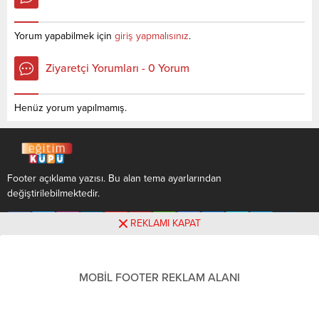
öğrencilerin yapmış olduğu
öğrencilerin yapmış olduğu
netlerdir. YÖKATLAS YKS-
netlerdir. YÖKATLAS YKS-
TYT Net Sihirbazı, YKS-TYT
TYT Net Sihirbazı, YKS-TYT
Yorum yapabilmek için
giriş yapmalısınız
.
Net Sihirbazı. Sayfamızdaki
Net Sihirbazı. Sayfamızdaki
verilerin tamamı
verilerin tamamı
Ziyaretçi Yorumları - 0 Yorum
YÖK tarafından yayınlanmış
YÖK tarafından yayınlanmış
olan en son güncel netlerdir.
olan en son güncel netlerdir.
YÖKATLAS-YÖK...
YÖKATLAS-YÖK Net
Henüz yorum yapılmamış.
Sihirbaz...
Footer açıklama yazısı. Bu alan tema ayarlarından
değiştirilebilmektedir.
REKLAMI KAPAT
MOBİL FOOTER REKLAM ALANI
Footer açıklama yazısı. Bu alan tema ayarlarından
değiştirilebilmektedir.