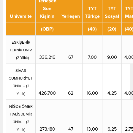
Yerleşen
Son
TYT
TYT
TY
Üniversite
Kişinin
Yerleşen
Türkçe
Sosyal
Ma
(OBP)
(40)
(20)
(40
ESKİŞEHİR
TEKNİK ÜNİV.
336,216
67
7,00
9,00
4,0
– (2 Yıllık)
SİVAS
CUMHURİYET
ÜNİV. – (2
426,700
62
16,00
4,25
4,0
Yıllık)
NİĞDE ÖMER
HALİSDEMİR
ÜNİV. – (2
273,180
47
13,00
6,25
2,7
Yıllık)