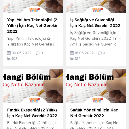
Yapı Yalıtım Teknolojisi (2
İş Sağlığı ve Güvenliği
Yıllık) İçin Kaç Net Gerekir
İçin Kaç Net Gerekir 2022
2022
İş Sağlığı ve Güvenliği İçin
Yapı Yalıtım Teknolojisi (2
Kaç Net Gerekir? 2022 TYT–
Yıllık) İçin Kaç Net Gerekir?
AYT İş Sağlığı ve Güvenliği
2022 TYT–AYT Yapı Yalıtım
için kaç net yapmam gerekir
30.06.2022
0
18.06.2022
0
Teknolojisi (2 Yıllık) için kaç
sorusunun cevabını
108
182
net yapmam gerekir
aşağıdan öğrenebilirsiniz. Bu
sorusunun cevabını
veriler 2021 TYT-AYT
aşağıdan öğrenebilirsiniz. Bu
sınavında en son yerleşen
veriler 2021 TYT-AYT
öğrencilerin yapmış olduğu
sınavında en son yerleşen
netlerdir. YÖKATLAS YKS-
öğrencilerin yapmış olduğu
TYT Net Sihirbazı, YKS-TYT
netlerdir. YÖKATLAS YKS-
Net Sihirbazı. Sayfamızdaki
TYT Net Sihirbazı, YKS-TYT
verilerin tamamı
Net Sihirbazı. Sayfamızdaki
YÖK tarafından yayınlanmış
Fındık Eksperliği (2 Yıllık)
Sağlık Yönetimi İçin Kaç
verilerin tamamı
olan en son güncel...
İçin Kaç Net Gerekir 2022
Net Gerekir 2022
YÖK tarafından yayınlanmış
Fındık Eksperliği (2 Yıllık) İçin
Sağlık Yönetimi İçin Kaç Net
olan en...
Kaç Net Gerekir? 2022 TYT–
Gerekir? 2022 TYT–AYT