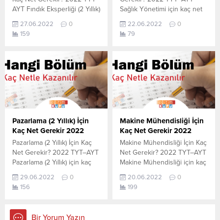
AYT Fındık Eksperliği (2 Yıllık)
Sağlık Yönetimi için kaç net
için kaç net yapmam gerekir
yapmam gerekir sorusunun
27.06.2022
0
22.06.2022
0
sorusunun cevabını
cevabını aşağıdan
159
79
aşağıdan öğrenebilirsiniz. Bu
öğrenebilirsiniz. Bu veriler
veriler 2021 TYT-AYT
2021 TYT-AYT sınavında en
sınavında en son yerleşen
son yerleşen öğrencilerin
öğrencilerin yapmış olduğu
yapmış olduğu netlerdir.
netlerdir. YÖKATLAS YKS-
YÖKATLAS YKS-TYT Net
TYT Net Sihirbazı, YKS-TYT
Sihirbazı, YKS-TYT Net
Net Sihirbazı. Sayfamızdaki
Sihirbazı. Sayfamızdaki
verilerin tamamı
verilerin tamamı
YÖK tarafından yayınlanmış
YÖK tarafından yayınlanmış
Pazarlama (2 Yıllık) İçin
Makine Mühendisliği İçin
olan en son güncel...
olan en son güncel netlerdir.
Kaç Net Gerekir 2022
Kaç Net Gerekir 2022
YÖKATLAS-YÖK Net
Pazarlama (2 Yıllık) İçin Kaç
Makine Mühendisliği İçin Kaç
Sihirbaz...
Net Gerekir? 2022 TYT–AYT
Net Gerekir? 2022 TYT–AYT
Pazarlama (2 Yıllık) için kaç
Makine Mühendisliği için kaç
net yapmam gerekir
net yapmam gerekir
29.06.2022
0
20.06.2022
0
sorusunun cevabını
sorusunun cevabını
156
199
aşağıdan öğrenebilirsiniz. Bu
aşağıdan öğrenebilirsiniz. Bu
veriler 2021 TYT-AYT
veriler 2021 TYT-AYT
sınavında en son yerleşen
sınavında en son yerleşen
Bir Yorum Yazın