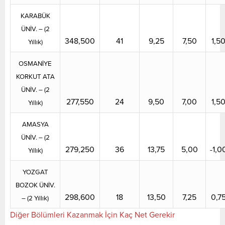
KARABÜK
ÜNİV. – (2
348,500
41
9,25
7,50
1,5
Yıllık)
OSMANİYE
KORKUT ATA
ÜNİV. – (2
277,550
24
9,50
7,00
1,5
Yıllık)
AMASYA
ÜNİV. – (2
279,250
36
13,75
5,00
-1,0
Yıllık)
YOZGAT
BOZOK ÜNİV.
298,600
18
13,50
7,25
0,7
– (2 Yıllık)
Diğer Bölümleri Kazanmak İçin Kaç Net Gerekir